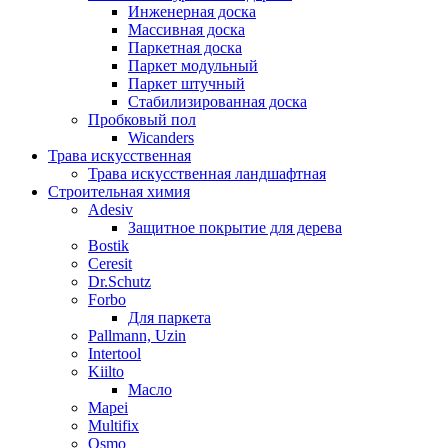
Инженерная доска
Массивная доска
Паркетная доска
Паркет модульный
Паркет штучный
Стабилизированная доска
Пробковый пол
Wicanders
Трава искусственная
Трава искусственная ландшафтная
Строительная химия
Adesiv
Защитное покрытие для дерева
Bostik
Ceresit
Dr.Schutz
Forbo
Для паркета
Pallmann, Uzin
Intertool
Kiilto
Масло
Mapei
Multifix
Osmo