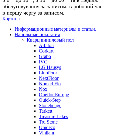
обслуговування за записом, в робочий час
в першу чергу за записом.
Корзина
Информационные материалы и статьи.
Напольные покрытия
Кварц виниловый пол
Arbiton
Corkart
Grabo
IVC
LG Hausys
Linofloor
NextFloor
Nomad Flo
Nox
Oneflor Europe
Quick-Step
Stonehenge
Tarkett
Treasure Lakes
Tru Stone
Unideco
Vinilam