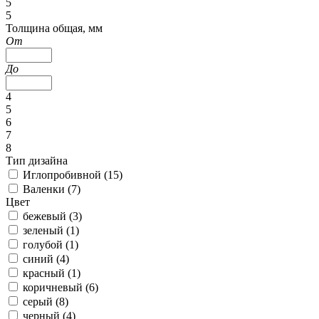
5
5
Толщина общая, мм
От
До
4
5
6
7
8
Тип дизайна
Иглопробивной (
15
)
Валенки (
7
)
Цвет
бежевый (
3
)
зеленый (
1
)
голубой (
1
)
синий (
4
)
красный (
1
)
коричневый (
6
)
серый (
8
)
черный (
4
)