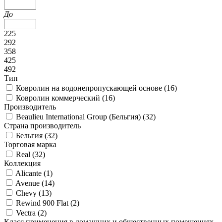
До
225
292
358
425
492
Тип
Ковролин на водонепропускающей основе (
16
)
Ковролин коммерческий (
16
)
Производитель
Beaulieu International Group (Бельгия) (
32
)
Страна производитель
Бельгия (
32
)
Торговая марка
Real (
32
)
Коллекция
Alicante (
1
)
Avenue (
14
)
Chevy (
13
)
Rewind 900 Flat (
2
)
Vectra (
2
)
Класс применения в домашних и общественных помещениях