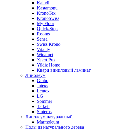
Kaindl
Kastamonu
KronoTex
KronoSwiss
My Floor
Quick-Step
Rooms
Sensa
Swiss Krono
Vitality
Wiparqet
Xpert Pro
Yildiz Home
Кварц виниловый ламинат
Линолеум
Grabo
Juteкs
Lentex
LG
Sommer
Tarkett
Sinteros
Линолеум натуральный
Marmoleum
Полы из натурального дерева