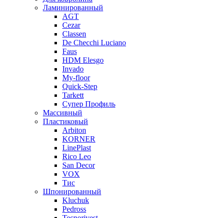
Ламинированный
AGT
Cezar
Classen
De Checchi Luciano
Faus
HDM Elesgo
Invado
My-floor
Quick-Step
Tarkett
Супер Профиль
Массивный
Пластиковый
Arbiton
KORNER
LinePlast
Rico Leo
San Decor
VOX
Тис
Шпонированный
Kluchuk
Pedross
Tecnorivest