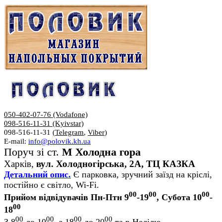
050-402-07-76 (Vodafone)
098-516-11-31 (Kyivstar)
098-516-11-31 (
Telegram
,
Viber
)
E-mail:
info@polovik.kh.ua
Поруч зі ст.
М Холодна гора
Харків,
вул. Холодногірська, 2А, ТЦ КАЗКА
Детальний опис.
Є парковка, зручний заїзд на кріслі,
постійно є світло, Wi-Fi.
00
00
00
Прийом відвідувачів Пн-Птн 9
-19
, Субота 10
-
00
18
00
00
00
00
З 8
до 10
, з 18
до 20
та в Неділю