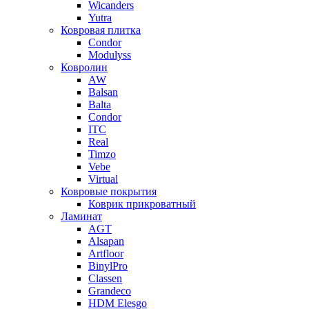
Wicanders
Yutra
Ковровая плитка
Condor
Modulyss
Ковролин
AW
Balsan
Balta
Condor
ITC
Real
Timzo
Vebe
Virtual
Ковровые покрытия
Коврик прикроватный
Ламинат
AGT
Alsapan
Artfloor
BinylPro
Classen
Grandeco
HDM Elesgo