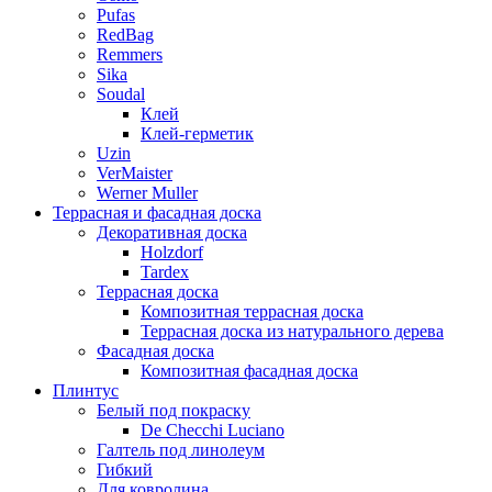
Pufas
RedBag
Remmers
Sika
Soudal
Клей
Клей-герметик
Uzin
VerMaister
Werner Muller
Террасная и фасадная доска
Декоративная доска
Holzdorf
Tardex
Террасная доска
Композитная террасная доска
Террасная доска из натурального дерева
Фасадная доска
Композитная фасадная доска
Плинтус
Белый под покраску
De Checchi Luciano
Галтель под линолеум
Гибкий
Для ковролина