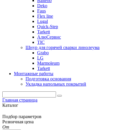
Balterio
Deko
Faus
Flex line
Lugal
Quick-Step
Tarkett
АлюСервис
ТІС
Шнур для горячей сварки линолеума
Grabo
LG
Marmoleum
Tarkett
Монтажные работы
Подготовка основания
Укладка напольных покрытий
Главная страница
Каталог
Подбор параметров
Розничная цена
От