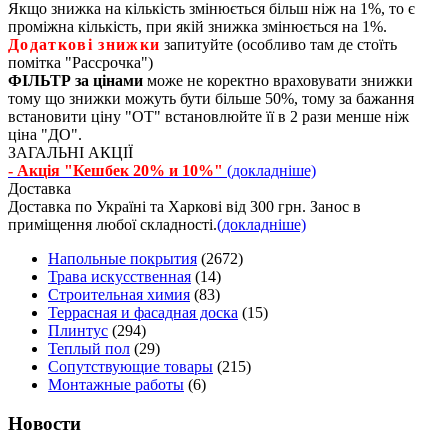
Якщо знижка на кількість змінюється більш ніж на 1%, то є
проміжна кількість, при якій знижка змінюється на 1%.
Додаткові знижки
запитуйте (особливо там де стоїть
помітка "Рассрочка")
ФІЛЬТР за цінами
може не коректно враховувати знижки
тому що знижки можуть бути більше 50%, тому за бажання
встановити ціну "ОТ" встановлюйте її в 2 рази менше ніж
ціна "ДО".
ЗАГАЛЬНІ АКЦІЇ
- Акція "Кешбек 20% и 10%"
(докладніше)
Доставка
Доставка по Україні та Харкові від 300 грн. Занос в
приміщення любої складності.
(докладніше)
Напольные покрытия
(2672)
Трава искусственная
(14)
Строительная химия
(83)
Террасная и фасадная доска
(15)
Плинтус
(294)
Теплый пол
(29)
Сопутствующие товары
(215)
Монтажные работы
(6)
Новости