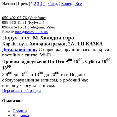
Начало | Пред. |
1
2
3
4
5
|
След.
|
Конец
|
Все
050-402-07-76 (Vodafone)
098-516-11-31 (Kyivstar)
098-516-11-31 (
Telegram
,
Viber
)
E-mail:
info@polovik.kh.ua
Поруч зі ст.
М Холодна гора
Харків,
вул. Холодногірська, 2А, ТЦ КАЗКА
Детальний опис.
Є парковка, зручний заїзд на кріслі,
постійно є світло, Wi-Fi.
00
00
00
Прийом відвідувачів Пн-Птн 9
-19
, Субота 10
-
00
18
00
00
00
00
З 8
до 10
, з 18
до 20
та в Неділю
обслуговування за записом, в робочий час
в першу чергу за записом.
Персональный раздел
О магазине
Новини
Доставка