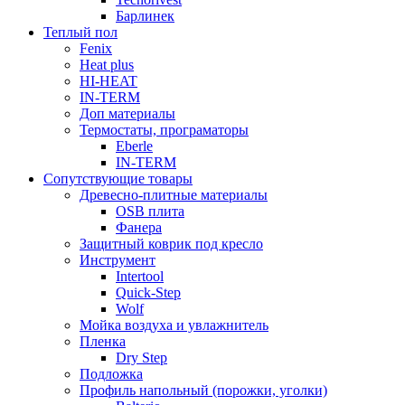
Барлинек
Теплый пол
Fenix
Heat plus
HI-HEAT
IN-TERM
Доп материалы
Термостаты, програматоры
Eberle
IN-TERM
Сопутствующие товары
Древесно-плитные материалы
OSB плита
Фанера
Защитный коврик под кресло
Инструмент
Intertool
Quick-Step
Wolf
Мойка воздуха и увлажнитель
Пленка
Dry Step
Подложка
Профиль напольный (порожки, уголки)