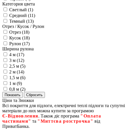
Категория цвета
Светлый (
1
)
Средний (
11
)
Темный (
13
)
Отрез / Кусок / Рулон
Отрез (
18
)
Кусок (
18
)
Рулон (
17
)
Ширина рулона
4 м (
17
)
3 м (
12
)
2,5 м (
5
)
2 м (
14
)
1,5 м (
6
)
1 м (
9
)
0,8 м (
2
)
Ціни та Знижки
Всі покриття для підлоги, електричні теплі підлоги та супутні
матеріали до них можна купити за програмою
Є‑Відновлення
. Також діє програма
"Оплата
частинами"
та
"Миттєва розстрочка"
від
ПриватБанка.