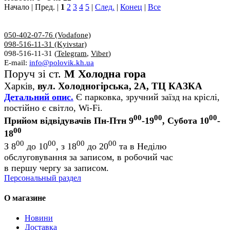
Начало | Пред. |
1
2
3
4
5
|
След.
|
Конец
|
Все
050-402-07-76 (Vodafone)
098-516-11-31 (Kyivstar)
098-516-11-31 (
Telegram
,
Viber
)
E-mail:
info@polovik.kh.ua
Поруч зі ст.
М Холодна гора
Харків,
вул. Холодногірська, 2А, ТЦ КАЗКА
Детальний опис.
Є парковка, зручний заїзд на кріслі,
постійно є світло, Wi-Fi.
00
00
00
Прийом відвідувачів Пн-Птн 9
-19
, Субота 10
-
00
18
00
00
00
00
З 8
до 10
, з 18
до 20
та в Неділю
обслуговування за записом, в робочий час
в першу чергу за записом.
Персональный раздел
О магазине
Новини
Доставка