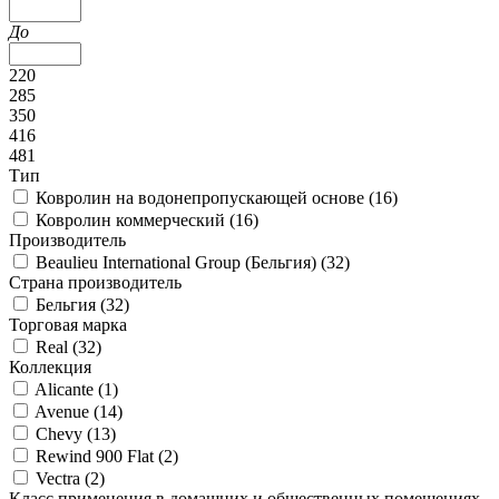
До
220
285
350
416
481
Тип
Ковролин на водонепропускающей основе (
16
)
Ковролин коммерческий (
16
)
Производитель
Beaulieu International Group (Бельгия) (
32
)
Страна производитель
Бельгия (
32
)
Торговая марка
Real (
32
)
Коллекция
Alicante (
1
)
Avenue (
14
)
Chevy (
13
)
Rewind 900 Flat (
2
)
Vectra (
2
)
Класс применения в домашних и общественных помещениях