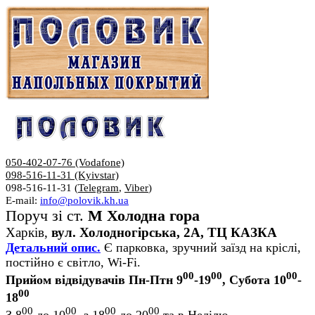
050-402-07-76 (Vodafone)
098-516-11-31 (Kyivstar)
098-516-11-31 (
Telegram
,
Viber
)
E-mail:
info@polovik.kh.ua
Поруч зі ст.
М Холодна гора
Харків,
вул. Холодногірська, 2А, ТЦ КАЗКА
Детальний опис.
Є парковка, зручний заїзд на кріслі,
постійно є світло, Wi-Fi.
00
00
00
Прийом відвідувачів Пн-Птн 9
-19
, Субота 10
-
00
18
00
00
00
00
З 8
до 10
, з 18
до 20
та в Неділю