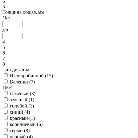
5
5
Толщина общая, мм
От
До
4
5
6
7
8
Тип дизайна
Иглопробивной (
15
)
Валенки (
7
)
Цвет
бежевый (
3
)
зеленый (
1
)
голубой (
1
)
синий (
4
)
красный (
1
)
коричневый (
6
)
серый (
8
)
черный (
4
)