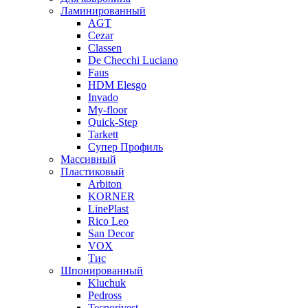
Ламинированный
AGT
Cezar
Classen
De Checchi Luciano
Faus
HDM Elesgo
Invado
My-floor
Quick-Step
Tarkett
Супер Профиль
Массивный
Пластиковый
Arbiton
KORNER
LinePlast
Rico Leo
San Decor
VOX
Тис
Шпонированный
Kluchuk
Pedross
Tecnorivest