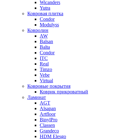
Wicanders
Yutra
Ковровая плитка
Condor
Modulyss
Ковролин
AW
Balsan
Balta
Condor
ITC
Real
Timzo
Vebe
Virtual
Ковровые покрытия
Коврик прикроватный
Ламинат
AGT
Alsapan
Artfloor
BinylPro
Classen
Grandeco
HDM Elesgo