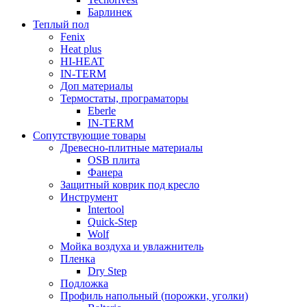
Барлинек
Теплый пол
Fenix
Heat plus
HI-HEAT
IN-TERM
Доп материалы
Термостаты, програматоры
Eberle
IN-TERM
Сопутствующие товары
Древесно-плитные материалы
OSB плита
Фанера
Защитный коврик под кресло
Инструмент
Intertool
Quick-Step
Wolf
Мойка воздуха и увлажнитель
Пленка
Dry Step
Подложка
Профиль напольный (порожки, уголки)