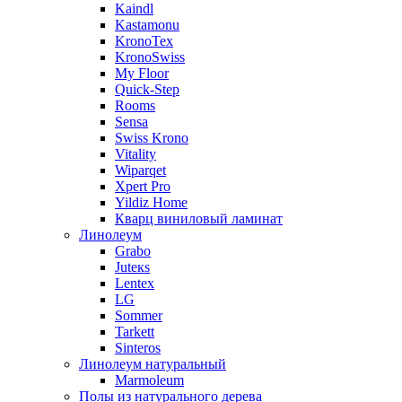
Kaindl
Kastamonu
KronoTex
KronoSwiss
My Floor
Quick-Step
Rooms
Sensa
Swiss Krono
Vitality
Wiparqet
Xpert Pro
Yildiz Home
Кварц виниловый ламинат
Линолеум
Grabo
Juteкs
Lentex
LG
Sommer
Tarkett
Sinteros
Линолеум натуральный
Marmoleum
Полы из натурального дерева