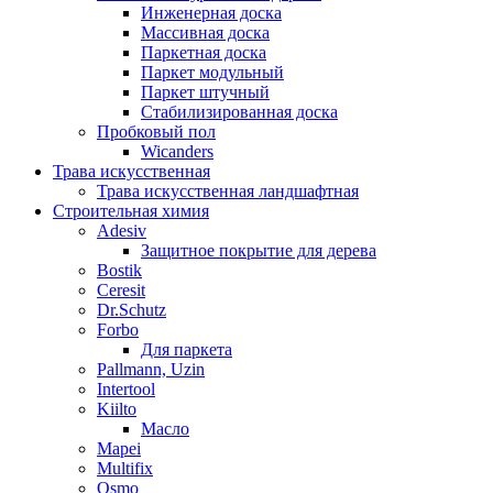
Инженерная доска
Массивная доска
Паркетная доска
Паркет модульный
Паркет штучный
Стабилизированная доска
Пробковый пол
Wicanders
Трава искусственная
Трава искусственная ландшафтная
Строительная химия
Adesiv
Защитное покрытие для дерева
Bostik
Ceresit
Dr.Schutz
Forbo
Для паркета
Pallmann, Uzin
Intertool
Kiilto
Масло
Mapei
Multifix
Osmo