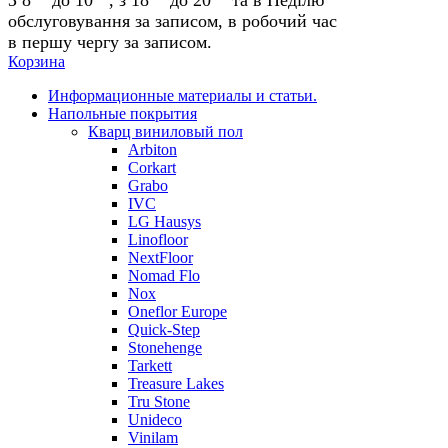
обслуговування за записом, в робочий час
в першу чергу за записом.
Корзина
Информационные материалы и статьи.
Напольные покрытия
Кварц виниловый пол
Arbiton
Corkart
Grabo
IVC
LG Hausys
Linofloor
NextFloor
Nomad Flo
Nox
Oneflor Europe
Quick-Step
Stonehenge
Tarkett
Treasure Lakes
Tru Stone
Unideco
Vinilam