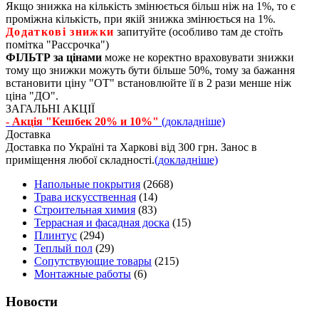
Якщо знижка на кількість змінюється більш ніж на 1%, то є
проміжна кількість, при якій знижка змінюється на 1%.
Додаткові знижки
запитуйте (особливо там де стоїть
помітка "Рассрочка")
ФІЛЬТР за цінами
може не коректно враховувати знижки
тому що знижки можуть бути більше 50%, тому за бажання
встановити ціну "ОТ" встановлюйте її в 2 рази менше ніж
ціна "ДО".
ЗАГАЛЬНІ АКЦІЇ
- Акція "Кешбек 20% и 10%"
(докладніше)
Доставка
Доставка по Україні та Харкові від 300 грн. Занос в
приміщення любої складності.
(докладніше)
Напольные покрытия
(2668)
Трава искусственная
(14)
Строительная химия
(83)
Террасная и фасадная доска
(15)
Плинтус
(294)
Теплый пол
(29)
Сопутствующие товары
(215)
Монтажные работы
(6)
Новости