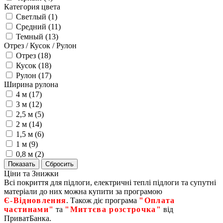
Категория цвета
Светлый (
1
)
Средний (
11
)
Темный (
13
)
Отрез / Кусок / Рулон
Отрез (
18
)
Кусок (
18
)
Рулон (
17
)
Ширина рулона
4 м (
17
)
3 м (
12
)
2,5 м (
5
)
2 м (
14
)
1,5 м (
6
)
1 м (
9
)
0,8 м (
2
)
Ціни та Знижки
Всі покриття для підлоги, електричні теплі підлоги та супутні
матеріали до них можна купити за програмою
Є‑Відновлення
. Також діє програма
"Оплата
частинами"
та
"Миттєва розстрочка"
від
ПриватБанка.