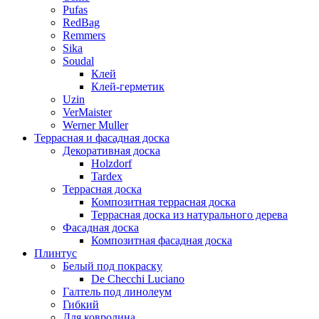
Pufas
RedBag
Remmers
Sika
Soudal
Клей
Клей-герметик
Uzin
VerMaister
Werner Muller
Террасная и фасадная доска
Декоративная доска
Holzdorf
Tardex
Террасная доска
Композитная террасная доска
Террасная доска из натурального дерева
Фасадная доска
Композитная фасадная доска
Плинтус
Белый под покраску
De Checchi Luciano
Галтель под линолеум
Гибкий
Для ковролина