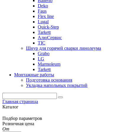
Balterio
Deko
Faus
Flex line
Lugal
Quick-Step
Tarkett
АлюСервис
ТІС
Шнур для горячей сварки линолеума
Grabo
LG
Marmoleum
Tarkett
Монтажные работы
Подготовка основания
Укладка напольных покрытий
Главная страница
Каталог
Подбор параметров
Розничная цена
От