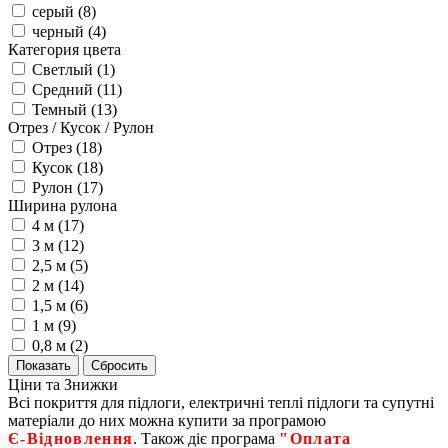
серый (
8
)
черный (
4
)
Категория цвета
Светлый (
1
)
Средний (
11
)
Темный (
13
)
Отрез / Кусок / Рулон
Отрез (
18
)
Кусок (
18
)
Рулон (
17
)
Ширина рулона
4 м (
17
)
3 м (
12
)
2,5 м (
5
)
2 м (
14
)
1,5 м (
6
)
1 м (
9
)
0,8 м (
2
)
Ціни та Знижки
Всі покриття для підлоги, електричні теплі підлоги та супутні
матеріали до них можна купити за програмою
Є‑Відновлення
. Також діє програма
"Оплата