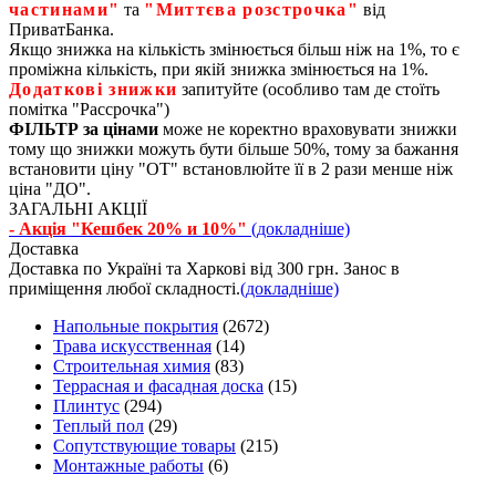
частинами"
та
"Миттєва розстрочка"
від
ПриватБанка.
Якщо знижка на кількість змінюється більш ніж на 1%, то є
проміжна кількість, при якій знижка змінюється на 1%.
Додаткові знижки
запитуйте (особливо там де стоїть
помітка "Рассрочка")
ФІЛЬТР за цінами
може не коректно враховувати знижки
тому що знижки можуть бути більше 50%, тому за бажання
встановити ціну "ОТ" встановлюйте її в 2 рази менше ніж
ціна "ДО".
ЗАГАЛЬНІ АКЦІЇ
- Акція "Кешбек 20% и 10%"
(докладніше)
Доставка
Доставка по Україні та Харкові від 300 грн. Занос в
приміщення любої складності.
(докладніше)
Напольные покрытия
(2672)
Трава искусственная
(14)
Строительная химия
(83)
Террасная и фасадная доска
(15)
Плинтус
(294)
Теплый пол
(29)
Сопутствующие товары
(215)
Монтажные работы
(6)