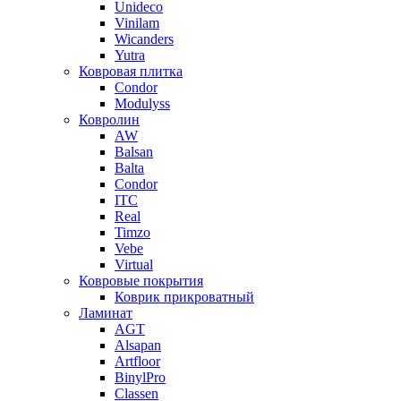
Unideco
Vinilam
Wicanders
Yutra
Ковровая плитка
Condor
Modulyss
Ковролин
AW
Balsan
Balta
Condor
ITC
Real
Timzo
Vebe
Virtual
Ковровые покрытия
Коврик прикроватный
Ламинат
AGT
Alsapan
Artfloor
BinylPro
Classen