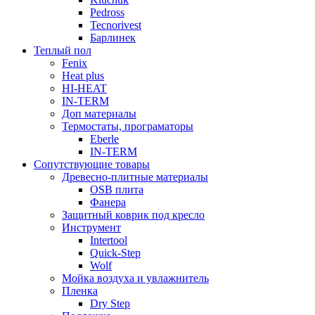
Pedross
Tecnorivest
Барлинек
Теплый пол
Fenix
Heat plus
HI-HEAT
IN-TERM
Доп материалы
Термостаты, програматоры
Eberle
IN-TERM
Сопутствующие товары
Древесно-плитные материалы
OSB плита
Фанера
Защитный коврик под кресло
Инструмент
Intertool
Quick-Step
Wolf
Мойка воздуха и увлажнитель
Пленка
Dry Step