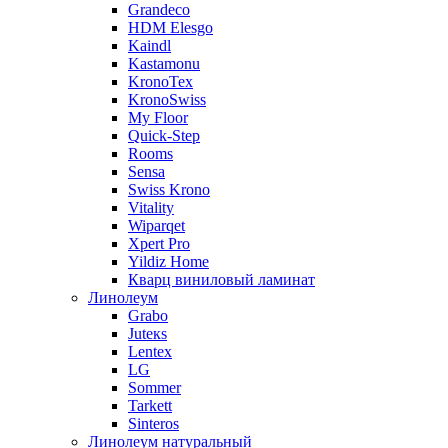
Grandeco
HDM Elesgo
Kaindl
Kastamonu
KronoTex
KronoSwiss
My Floor
Quick-Step
Rooms
Sensa
Swiss Krono
Vitality
Wiparqet
Xpert Pro
Yildiz Home
Кварц виниловый ламинат
Линолеум
Grabo
Juteкs
Lentex
LG
Sommer
Tarkett
Sinteros
Линолеум натуральный