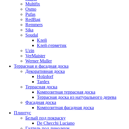
Multifix
Osmo
Pufas
RedBag
Remmers
Sika
Soudal
Клей
Клей-герметик
Uzin
VerMaister
Werner Muller
Террасная и фасадная доска
Декоративная доска
Holzdorf
Tardex
Террасная доска
Композитная террасная доска
Террасная доска из натурального дерева
Фасадная доска
Композитная фасадная доска
Плинтус
Белый под покраску
De Checchi Luciano
Галтель под линолеум