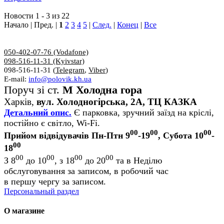
Новости 1 - 3 из 22
Начало | Пред. |
1
2
3
4
5
|
След.
|
Конец
|
Все
050-402-07-76 (Vodafone)
098-516-11-31 (Kyivstar)
098-516-11-31 (
Telegram
,
Viber
)
E-mail:
info@polovik.kh.ua
Поруч зі ст.
М Холодна гора
Харків,
вул. Холодногірська, 2А, ТЦ КАЗКА
Детальний опис.
Є парковка, зручний заїзд на кріслі,
постійно є світло, Wi-Fi.
00
00
00
Прийом відвідувачів Пн-Птн 9
-19
, Субота 10
-
00
18
00
00
00
00
З 8
до 10
, з 18
до 20
та в Неділю
обслуговування за записом, в робочий час
в першу чергу за записом.
Персональный раздел
О магазине