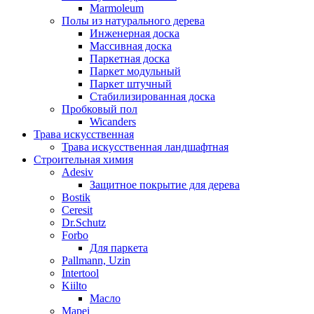
Marmoleum
Полы из натурального дерева
Инженерная доска
Массивная доска
Паркетная доска
Паркет модульный
Паркет штучный
Стабилизированная доска
Пробковый пол
Wicanders
Трава искусственная
Трава искусственная ландшафтная
Строительная химия
Adesiv
Защитное покрытие для дерева
Bostik
Ceresit
Dr.Schutz
Forbo
Для паркета
Pallmann, Uzin
Intertool
Kiilto
Масло
Mapei