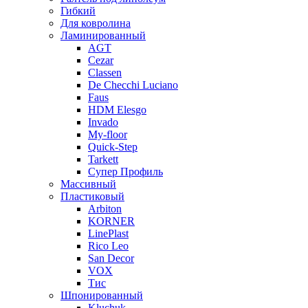
Гибкий
Для ковролина
Ламинированный
AGT
Cezar
Classen
De Checchi Luciano
Faus
HDM Elesgo
Invado
My-floor
Quick-Step
Tarkett
Супер Профиль
Массивный
Пластиковый
Arbiton
KORNER
LinePlast
Rico Leo
San Decor
VOX
Тис
Шпонированный
Kluchuk