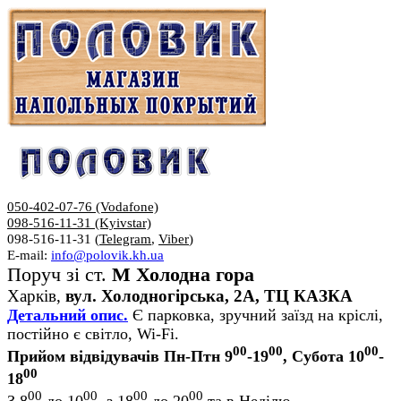
050-402-07-76 (Vodafone)
098-516-11-31 (Kyivstar)
098-516-11-31 (
Telegram
,
Viber
)
E-mail:
info@polovik.kh.ua
Поруч зі ст.
М Холодна гора
Харків,
вул. Холодногірська, 2А, ТЦ КАЗКА
Детальний опис.
Є парковка, зручний заїзд на кріслі,
постійно є світло, Wi-Fi.
00
00
00
Прийом відвідувачів Пн-Птн 9
-19
, Субота 10
-
00
18
00
00
00
00
З 8
до 10
, з 18
до 20
та в Неділю