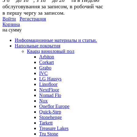
обслуговування за записом, в робочий час
в першу чергу за записом.
Войти
Регистрация
Корзина
на сумму
Информационные материалы и статьи.
Напольные покрытия
Кварц виниловый пол
Arbiton
Corkart
Grabo
IVC
LG Hausys
Linofloor
NextFloor
Nomad Flo
Nox
Oneflor Europe
Quick-Step
Stonehenge
Tarkett
Treasure Lakes
Tru Stone