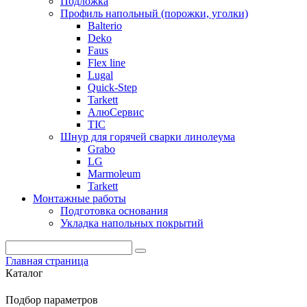
Подложка
Профиль напольный (порожки, уголки)
Balterio
Deko
Faus
Flex line
Lugal
Quick-Step
Tarkett
АлюСервис
ТІС
Шнур для горячей сварки линолеума
Grabo
LG
Marmoleum
Tarkett
Монтажные работы
Подготовка основания
Укладка напольных покрытий
Главная страница
Каталог
Подбор параметров