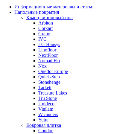
Информационные материалы и статьи.
Напольные покрытия
Кварц виниловый пол
Arbiton
Corkart
Grabo
IVC
LG Hausys
Linofloor
NextFloor
Nomad Flo
Nox
Oneflor Europe
Quick-Step
Stonehenge
Tarkett
Treasure Lakes
Tru Stone
Unideco
Vinilam
Wicanders
Yutra
Ковровая плитка
Condor