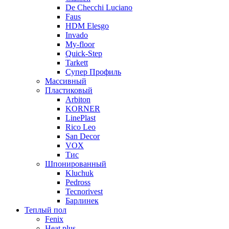
De Checchi Luciano
Faus
HDM Elesgo
Invado
My-floor
Quick-Step
Tarkett
Супер Профиль
Массивный
Пластиковый
Arbiton
KORNER
LinePlast
Rico Leo
San Decor
VOX
Тис
Шпонированный
Kluchuk
Pedross
Tecnorivest
Барлинек
Теплый пол
Fenix
Heat plus