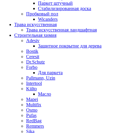
Паркет штучный
Стабилизированная доска
Пробковый пол
Wicanders
Трава искусственная
Трава искусственная ландшафтная
Строительная химия
Adesiv
Защитное покрытие для дерева
Bostik
Ceresit
Dr.Schutz
Forbo
Для паркета
Pallmann, Uzin
Intertool
Kiilto
Масло
Mapei
Multifix
Osmo
Pufas
RedBag
Remmers
Sika