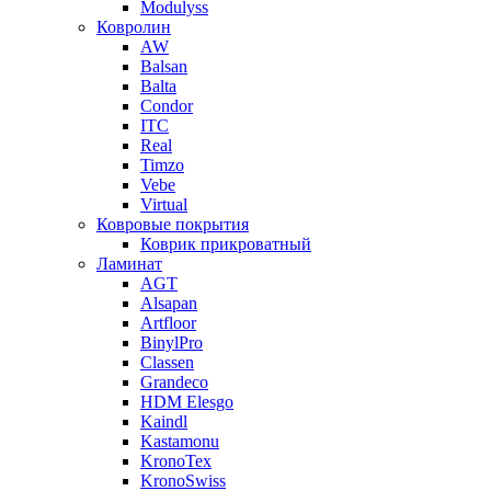
Modulyss
Ковролин
AW
Balsan
Balta
Condor
ITC
Real
Timzo
Vebe
Virtual
Ковровые покрытия
Коврик прикроватный
Ламинат
AGT
Alsapan
Artfloor
BinylPro
Classen
Grandeco
HDM Elesgo
Kaindl
Kastamonu
KronoTex
KronoSwiss