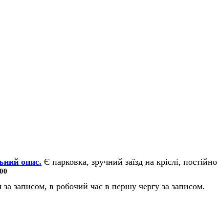
ьний опис.
Є парковка, зручний заїзд на кріслі, постійно 
00
 за записом, в робочий час в першу чергу за записом.