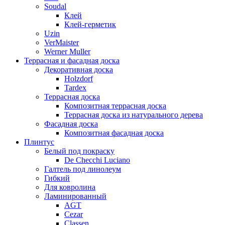
Soudal
Клей
Клей-герметик
Uzin
VerMaister
Werner Muller
Террасная и фасадная доска
Декоративная доска
Holzdorf
Tardex
Террасная доска
Композитная террасная доска
Террасная доска из натурального дерева
Фасадная доска
Композитная фасадная доска
Плинтус
Белый под покраску
De Checchi Luciano
Галтель под линолеум
Гибкий
Для ковролина
Ламинированный
AGT
Cezar
Classen