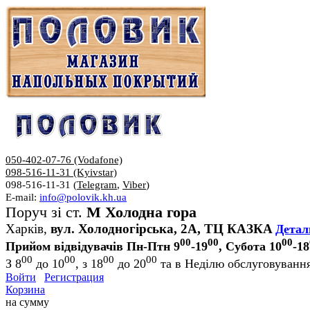
050-402-07-76 (Vodafone)
098-516-11-31 (Kyivstar)
098-516-11-31 (
Telegram
,
Viber
)
E-mail:
info@polovik.kh.ua
Поруч зі ст.
М Холодна гора
Харків,
вул. Холодногірська, 2А, ТЦ КАЗКА
Детал
00
00
00
Прийом відвідувачів Пн-Птн 9
-19
, Субота 10
-18
00
00
00
00
З 8
до 10
, з 18
до 20
та в Неділю обслуговування
Войти
Регистрация
Корзина
на сумму