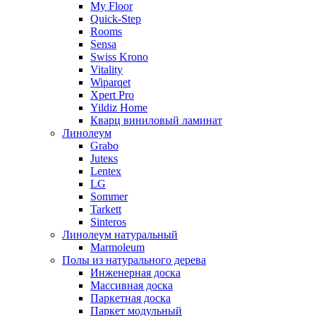
My Floor
Quick-Step
Rooms
Sensa
Swiss Krono
Vitality
Wiparqet
Xpert Pro
Yildiz Home
Кварц виниловый ламинат
Линолеум
Grabo
Juteкs
Lentex
LG
Sommer
Tarkett
Sinteros
Линолеум натуральный
Marmoleum
Полы из натурального дерева
Инженерная доска
Массивная доска
Паркетная доска
Паркет модульный