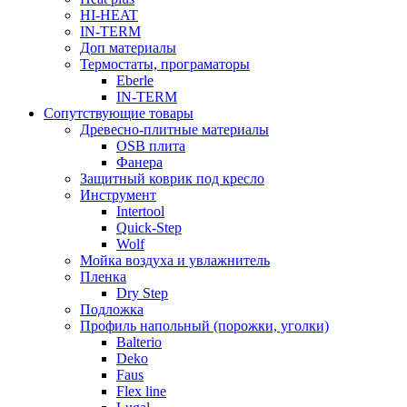
HI-HEAT
IN-TERM
Доп материалы
Термостаты, програматоры
Eberle
IN-TERM
Сопутствующие товары
Древесно-плитные материалы
OSB плита
Фанера
Защитный коврик под кресло
Инструмент
Intertool
Quick-Step
Wolf
Мойка воздуха и увлажнитель
Пленка
Dry Step
Подложка
Профиль напольный (порожки, уголки)
Balterio
Deko
Faus
Flex line