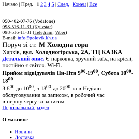
Начало | Пред. |
1
2
3
4
5
|
След.
|
Конец
|
Все
050-402-07-76 (Vodafone)
098-516-11-31 (Kyivstar)
098-516-11-31 (
Telegram
,
Viber
)
E-mail:
info@polovik.kh.ua
Поруч зі ст.
М Холодна гора
Харків,
вул. Холодногірська, 2А, ТЦ КАЗКА
Детальний опис.
Є парковка, зручний заїзд на кріслі,
постійно є світло, Wi-Fi.
00
00
00
Прийом відвідувачів Пн-Птн 9
-19
, Субота 10
-
00
18
00
00
00
00
З 8
до 10
, з 18
до 20
та в Неділю
обслуговування за записом, в робочий час
в першу чергу за записом.
Персональный раздел
О магазине
Новини
Доставка