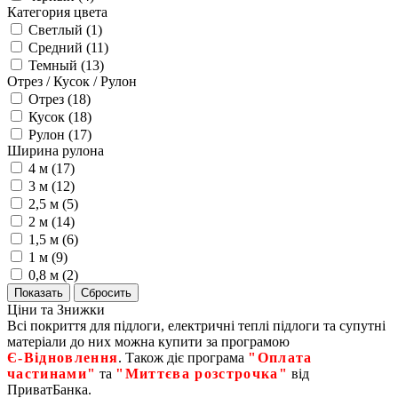
Категория цвета
Светлый (
1
)
Средний (
11
)
Темный (
13
)
Отрез / Кусок / Рулон
Отрез (
18
)
Кусок (
18
)
Рулон (
17
)
Ширина рулона
4 м (
17
)
3 м (
12
)
2,5 м (
5
)
2 м (
14
)
1,5 м (
6
)
1 м (
9
)
0,8 м (
2
)
Ціни та Знижки
Всі покриття для підлоги, електричні теплі підлоги та супутні
матеріали до них можна купити за програмою
Є‑Відновлення
. Також діє програма
"Оплата
частинами"
та
"Миттєва розстрочка"
від
ПриватБанка.