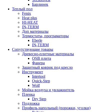
Барлинек
Теплый пол
Fenix
Heat plus
HI-HEAT
IN-TERM
Доп материалы
Термостаты, програматоры
Eberle
IN-TERM
Сопутствующие товары
Древесно-плитные материалы
OSB плита
Фанера
Защитный коврик под кресло
Инструмент
Intertool
Quick-Step
Wolf
Мойка воздуха и увлажнитель
Пленка
Dry Step
Подложка
Профиль напольный (порожки, уголки)