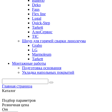
Balterio
Deko
Faus
Flex line
Lugal
Quick-Step
Tarkett
АлюСервис
ТІС
Шнур для горячей сварки линолеума
Grabo
LG
Marmoleum
Tarkett
Монтажные работы
Подготовка основания
Укладка напольных покрытий
Главная страница
Каталог
Подбор параметров
Розничная цена
От