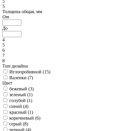
5
5
Толщина общая, мм
От
До
4
5
6
7
8
Тип дизайна
Иглопробивной (
15
)
Валенки (
7
)
Цвет
бежевый (
3
)
зеленый (
1
)
голубой (
1
)
синий (
4
)
красный (
1
)
коричневый (
6
)
серый (
8
)
черный (
4
)