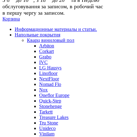
обслуговування за записом, в робочий час
в першу чергу за записом.
Корзина
Информационные материалы и статьи.
Напольные покрытия
Кварц виниловый пол
Arbiton
Corkart
Grabo
IVC
LG Hausys
Linofloor
NextFloor
Nomad Flo
Nox
Oneflor Europe
Quick-Step
Stonehenge
Tarkett
Treasure Lakes
Tru Stone
Unideco
Vinilam