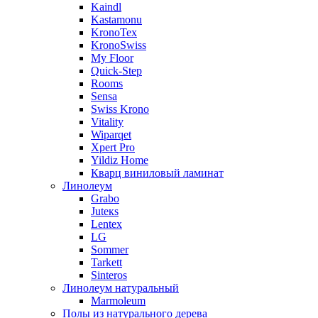
Kaindl
Kastamonu
KronoTex
KronoSwiss
My Floor
Quick-Step
Rooms
Sensa
Swiss Krono
Vitality
Wiparqet
Xpert Pro
Yildiz Home
Кварц виниловый ламинат
Линолеум
Grabo
Juteкs
Lentex
LG
Sommer
Tarkett
Sinteros
Линолеум натуральный
Marmoleum
Полы из натурального дерева