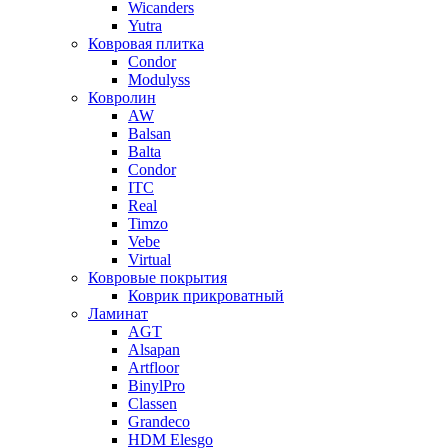
Wicanders
Yutra
Ковровая плитка
Condor
Modulyss
Ковролин
AW
Balsan
Balta
Condor
ITC
Real
Timzo
Vebe
Virtual
Ковровые покрытия
Коврик прикроватный
Ламинат
AGT
Alsapan
Artfloor
BinylPro
Classen
Grandeco
HDM Elesgo