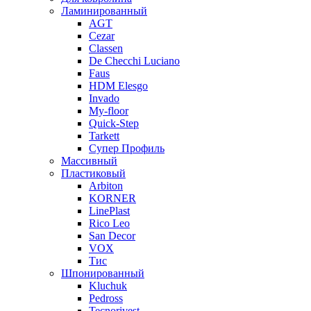
Ламинированный
AGT
Cezar
Classen
De Checchi Luciano
Faus
HDM Elesgo
Invado
My-floor
Quick-Step
Tarkett
Супер Профиль
Массивный
Пластиковый
Arbiton
KORNER
LinePlast
Rico Leo
San Decor
VOX
Тис
Шпонированный
Kluchuk
Pedross
Tecnorivest