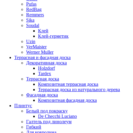
Pufas
RedBag
Remmers
Sika
Soudal
Клей
Клей-герметик
Uzin
VerMaister
Werner Muller
Террасная и фасадная доска
Декоративная доска
Holzdorf
Tardex
Террасная доска
Композитная террасная доска
Террасная доска из натурального дерева
Фасадная доска
Композитная фасадная доска
Плинтус
Белый под покраску
De Checchi Luciano
Галтель под линолеум
Гибкий
Для ковролина