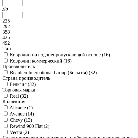
До
225
292
358
425
492
Тип
Ковролин на водонепропускающей основе (
16
)
Ковролин коммерческий (
16
)
Производитель
Beaulieu International Group (Бельгия) (
32
)
Страна производитель
Бельгия (
32
)
Торговая марка
Real (
32
)
Коллекция
Alicante (
1
)
Avenue (
14
)
Chevy (
13
)
Rewind 900 Flat (
2
)
Vectra (
2
)
Класс применения в домашних и общественных помещениях