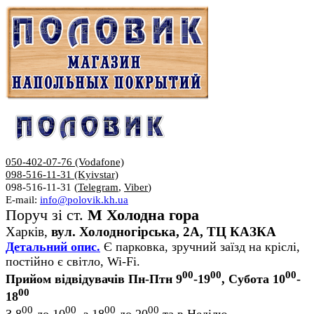
050-402-07-76 (Vodafone)
098-516-11-31 (Kyivstar)
098-516-11-31 (
Telegram
,
Viber
)
E-mail:
info@polovik.kh.ua
Поруч зі ст.
М Холодна гора
Харків,
вул. Холодногірська, 2А, ТЦ КАЗКА
Детальний опис.
Є парковка, зручний заїзд на кріслі,
постійно є світло, Wi-Fi.
00
00
00
Прийом відвідувачів Пн-Птн 9
-19
, Субота 10
-
00
18
00
00
00
00
З 8
до 10
, з 18
до 20
та в Неділю