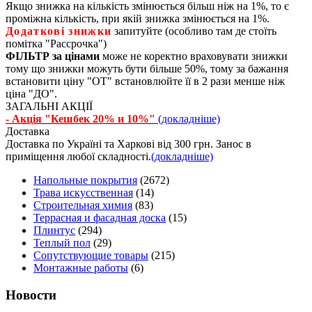
Якщо знижка на кількість змінюється більш ніж на 1%, то є
проміжна кількість, при якій знижка змінюється на 1%.
Додаткові знижки
запитуйте (особливо там де стоїть
помітка "Рассрочка")
ФІЛЬТР за цінами
може не коректно враховувати знижки
тому що знижки можуть бути більше 50%, тому за бажання
встановити ціну "ОТ" встановлюйте її в 2 рази менше ніж
ціна "ДО".
ЗАГАЛЬНІ АКЦІЇ
- Акція "Кешбек 20% и 10%"
(докладніше)
Доставка
Доставка по Україні та Харкові від 300 грн. Занос в
приміщення любої складності.
(докладніше)
Напольные покрытия
(2672)
Трава искусственная
(14)
Строительная химия
(83)
Террасная и фасадная доска
(15)
Плинтус
(294)
Теплый пол
(29)
Сопутствующие товары
(215)
Монтажные работы
(6)
Новости