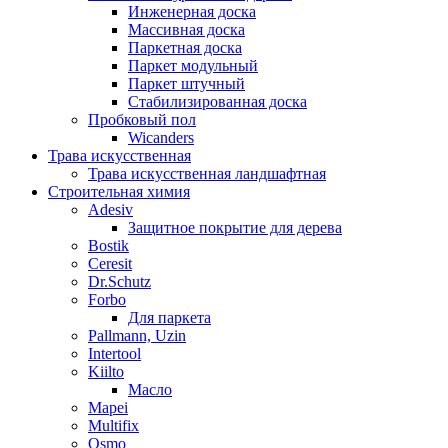
Инженерная доска
Массивная доска
Паркетная доска
Паркет модульный
Паркет штучный
Стабилизированная доска
Пробковый пол
Wicanders
Трава искусственная
Трава искусственная ландшафтная
Строительная химия
Adesiv
Защитное покрытие для дерева
Bostik
Ceresit
Dr.Schutz
Forbo
Для паркета
Pallmann, Uzin
Intertool
Kiilto
Масло
Mapei
Multifix
Osmo