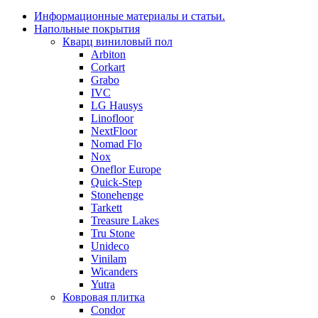
Информационные материалы и статьи.
Напольные покрытия
Кварц виниловый пол
Arbiton
Corkart
Grabo
IVC
LG Hausys
Linofloor
NextFloor
Nomad Flo
Nox
Oneflor Europe
Quick-Step
Stonehenge
Tarkett
Treasure Lakes
Tru Stone
Unideco
Vinilam
Wicanders
Yutra
Ковровая плитка
Condor