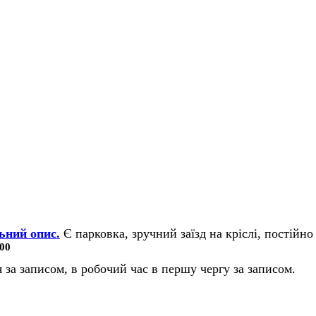
ьний опис.
Є парковка, зручний заїзд на кріслі, постійно 
00
 за записом, в робочий час в першу чергу за записом.