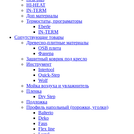
HI-HEAT
IN-TERM
Доп материалы
Термостаты, програматоры
Eberle
IN-TERM
Сопутствующие товары
Древесно-плитные материалы
OSB плита
Фанера
Защитный коврик под кресло
Инструмент
Intertool
Quick-Step
Wolf
Мойка воздуха и увлажнитель
Пленка
Dry Step
Подложка
Профиль напольный (порожки, уголки)
Balterio
Deko
Faus
Flex line