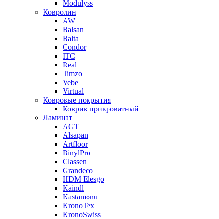
Modulyss
Ковролин
AW
Balsan
Balta
Condor
ITC
Real
Timzo
Vebe
Virtual
Ковровые покрытия
Коврик прикроватный
Ламинат
AGT
Alsapan
Artfloor
BinylPro
Classen
Grandeco
HDM Elesgo
Kaindl
Kastamonu
KronoTex
KronoSwiss