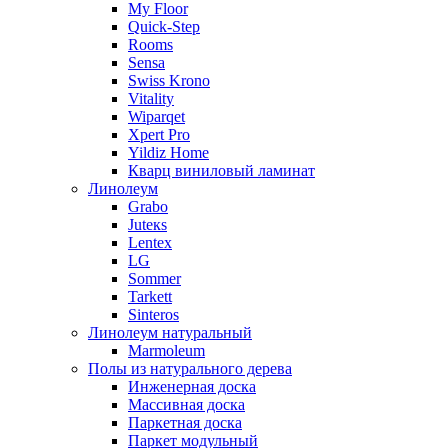
My Floor
Quick-Step
Rooms
Sensa
Swiss Krono
Vitality
Wiparqet
Xpert Pro
Yildiz Home
Кварц виниловый ламинат
Линолеум
Grabo
Juteкs
Lentex
LG
Sommer
Tarkett
Sinteros
Линолеум натуральный
Marmoleum
Полы из натурального дерева
Инженерная доска
Массивная доска
Паркетная доска
Паркет модульный