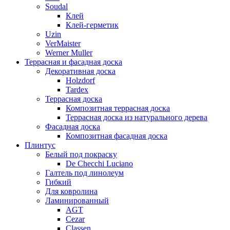
Soudal
Клей
Клей-герметик
Uzin
VerMaister
Werner Muller
Террасная и фасадная доска
Декоративная доска
Holzdorf
Tardex
Террасная доска
Композитная террасная доска
Террасная доска из натурального дерева
Фасадная доска
Композитная фасадная доска
Плинтус
Белый под покраску
De Checchi Luciano
Галтель под линолеум
Гибкий
Для ковролина
Ламинированный
AGT
Cezar
Classen