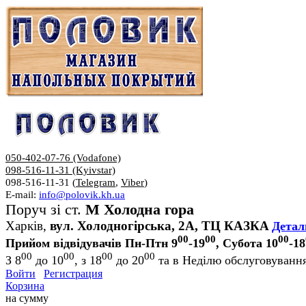
050-402-07-76 (Vodafone)
098-516-11-31 (Kyivstar)
098-516-11-31 (
Telegram
,
Viber
)
E-mail:
info@polovik.kh.ua
Поруч зі ст.
М Холодна гора
Харків,
вул. Холодногірська, 2А, ТЦ КАЗКА
Детал
00
00
00
Прийом відвідувачів Пн-Птн 9
-19
, Субота 10
-18
00
00
00
00
З 8
до 10
, з 18
до 20
та в Неділю обслуговування
Войти
Регистрация
Корзина
на сумму