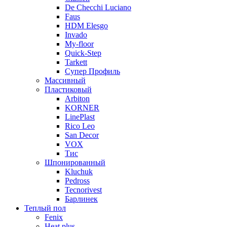
De Checchi Luciano
Faus
HDM Elesgo
Invado
My-floor
Quick-Step
Tarkett
Супер Профиль
Массивный
Пластиковый
Arbiton
KORNER
LinePlast
Rico Leo
San Decor
VOX
Тис
Шпонированный
Kluchuk
Pedross
Tecnorivest
Барлинек
Теплый пол
Fenix
Heat plus