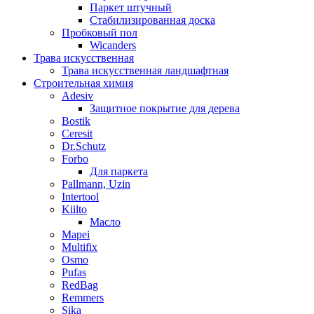
Паркет штучный
Стабилизированная доска
Пробковый пол
Wicanders
Трава искусственная
Трава искусственная ландшафтная
Строительная химия
Adesiv
Защитное покрытие для дерева
Bostik
Ceresit
Dr.Schutz
Forbo
Для паркета
Pallmann, Uzin
Intertool
Kiilto
Масло
Mapei
Multifix
Osmo
Pufas
RedBag
Remmers
Sika