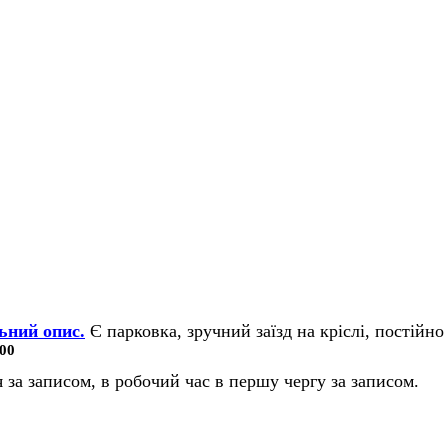
ьний опис.
Є парковка, зручний заїзд на кріслі, постійно 
00
 за записом, в робочий час в першу чергу за записом.