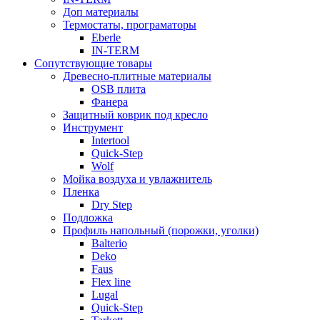
Доп материалы
Термостаты, програматоры
Eberle
IN-TERM
Сопутствующие товары
Древесно-плитные материалы
OSB плита
Фанера
Защитный коврик под кресло
Инструмент
Intertool
Quick-Step
Wolf
Мойка воздуха и увлажнитель
Пленка
Dry Step
Подложка
Профиль напольный (порожки, уголки)
Balterio
Deko
Faus
Flex line
Lugal
Quick-Step