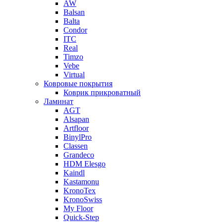
AW
Balsan
Balta
Condor
ITC
Real
Timzo
Vebe
Virtual
Ковровые покрытия
Коврик прикроватный
Ламинат
AGT
Alsapan
Artfloor
BinylPro
Classen
Grandeco
HDM Elesgo
Kaindl
Kastamonu
KronoTex
KronoSwiss
My Floor
Quick-Step