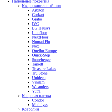
Напольные покрытия
Кварц виниловый пол
Arbiton
Corkart
Grabo
IVC
LG Hausys
Linofloor
NextFloor
Nomad Flo
Nox
Oneflor Europe
Quick-Step
Stonehenge
Tarkett
Treasure Lakes
Tru Stone
Unideco
Vinilam
Wicanders
Yutra
Ковровая плитка
Condor
Modulyss
Ковролин