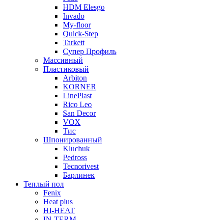
HDM Elesgo
Invado
My-floor
Quick-Step
Tarkett
Супер Профиль
Массивный
Пластиковый
Arbiton
KORNER
LinePlast
Rico Leo
San Decor
VOX
Тис
Шпонированный
Kluchuk
Pedross
Tecnorivest
Барлинек
Теплый пол
Fenix
Heat plus
HI-HEAT
IN-TERM