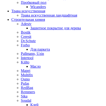
Пробковый пол
Wicanders
Трава искусственная
Трава искусственная ландшафтная
Строительная химия
Adesiv
Защитное покрытие для дерева
Bostik
Ceresit
Dr.Schutz
Forbo
Для паркета
Pallmann, Uzin
Intertool
Kiilto
Масло
Mapei
Multifix
Osmo
Pufas
RedBag
Remmers
Sika
Soudal
Клей