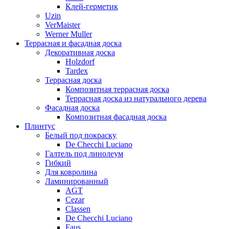
Клей-герметик
Uzin
VerMaister
Werner Muller
Террасная и фасадная доска
Декоративная доска
Holzdorf
Tardex
Террасная доска
Композитная террасная доска
Террасная доска из натурального дерева
Фасадная доска
Композитная фасадная доска
Плинтус
Белый под покраску
De Checchi Luciano
Галтель под линолеум
Гибкий
Для ковролина
Ламинированный
AGT
Cezar
Classen
De Checchi Luciano
Faus