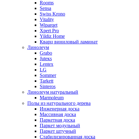
Rooms
Sensa
Swiss Krono
Vitality
Wiparqet
Xpert Pro
Yildiz Home
Кварц виниловый ламинат
Линолеум
Grabo
Juteкs
Lentex
LG
Sommer
Tarkett
Sinteros
Линолеум натуральный
Marmoleum
Полы из натурального дерева
Инженерная доска
Массивная доска
Паркетная доска
Паркет модульный
Паркет штучный
Стабилизированная доска