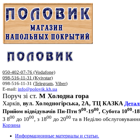
050-402-07-76 (Vodafone)
098-516-11-31 (Kyivstar)
098-516-11-31 (
Telegram
,
Viber
)
E-mail:
info@polovik.kh.ua
Поруч зі ст.
М Холодна гора
Харків,
вул. Холодногірська, 2А, ТЦ КАЗКА
Детал
00
00
00
Прийом відвідувачів Пн-Птн 9
-19
, Субота 10
-18
00
00
00
00
З 8
до 10
, з 18
до 20
та в Неділю обслуговування
Корзина
Информационные материалы и статьи.