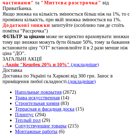
частинами"
та
"Миттєва розстрочка"
від
ПриватБанка.
Якщо знижка на кількість змінюється більш ніж на 1%, то є
проміжна кількість, при якій знижка змінюється на 1%.
Додаткові знижки
запитуйте (особливо там де стоїть
помітка "Рассрочка")
ФІЛЬТР за цінами
може не коректно враховувати знижки
тому що знижки можуть бути більше 50%, тому за бажання
встановити ціну "ОТ" встановлюйте її в 2 рази менше ніж
ціна "ДО".
ЗАГАЛЬНІ АКЦІЇ
- Акція "Кешбек 20% и 10%"
(докладніше)
Доставка
Доставка по Україні та Харкові від 300 грн. Занос в
приміщення любої складності.
(докладніше)
Напольные покрытия
(2672)
Трава искусственная
(14)
Строительная химия
(83)
Террасная и фасадная доска
(15)
Плинтус
(294)
Теплый пол
(29)
Сопутствующие товары
(215)
Монтажные работы
(6)