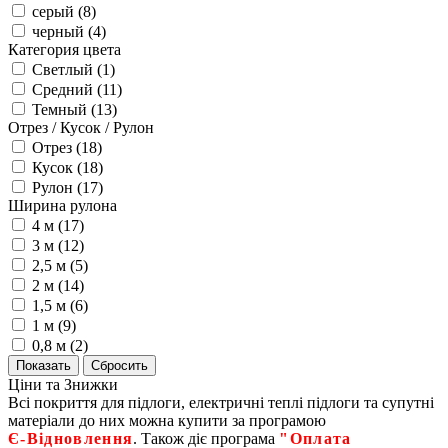
серый (
8
)
черный (
4
)
Категория цвета
Светлый (
1
)
Средний (
11
)
Темный (
13
)
Отрез / Кусок / Рулон
Отрез (
18
)
Кусок (
18
)
Рулон (
17
)
Ширина рулона
4 м (
17
)
3 м (
12
)
2,5 м (
5
)
2 м (
14
)
1,5 м (
6
)
1 м (
9
)
0,8 м (
2
)
Ціни та Знижки
Всі покриття для підлоги, електричні теплі підлоги та супутні
матеріали до них можна купити за програмою
Є‑Відновлення
. Також діє програма
"Оплата