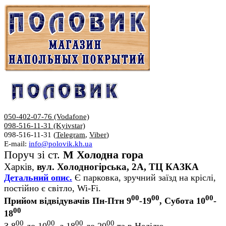
050-402-07-76 (Vodafone)
098-516-11-31 (Kyivstar)
098-516-11-31 (
Telegram
,
Viber
)
E-mail:
info@polovik.kh.ua
Поруч зі ст.
М Холодна гора
Харків,
вул. Холодногірська, 2А, ТЦ КАЗКА
Детальний опис.
Є парковка, зручний заїзд на кріслі,
постійно є світло, Wi-Fi.
00
00
00
Прийом відвідувачів Пн-Птн 9
-19
, Субота 10
-
00
18
00
00
00
00
З 8
до 10
, з 18
до 20
та в Неділю