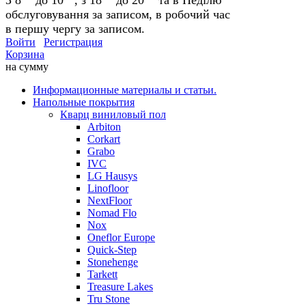
обслуговування за записом, в робочий час
в першу чергу за записом.
Войти
Регистрация
Корзина
на сумму
Информационные материалы и статьи.
Напольные покрытия
Кварц виниловый пол
Arbiton
Corkart
Grabo
IVC
LG Hausys
Linofloor
NextFloor
Nomad Flo
Nox
Oneflor Europe
Quick-Step
Stonehenge
Tarkett
Treasure Lakes
Tru Stone