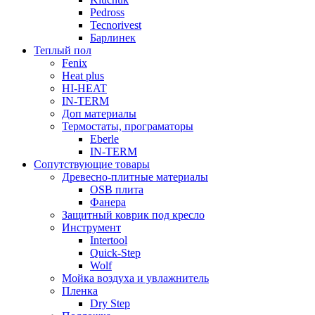
Pedross
Tecnorivest
Барлинек
Теплый пол
Fenix
Heat plus
HI-HEAT
IN-TERM
Доп материалы
Термостаты, програматоры
Eberle
IN-TERM
Сопутствующие товары
Древесно-плитные материалы
OSB плита
Фанера
Защитный коврик под кресло
Инструмент
Intertool
Quick-Step
Wolf
Мойка воздуха и увлажнитель
Пленка
Dry Step