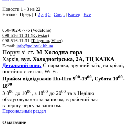
Новости 1 - 3 из 22
Начало | Пред. |
1
2
3
4
5
|
След.
|
Конец
|
Все
050-402-07-76 (Vodafone)
098-516-11-31 (Kyivstar)
098-516-11-31 (
Telegram
,
Viber
)
E-mail:
info@polovik.kh.ua
Поруч зі ст.
М Холодна гора
Харків,
вул. Холодногірська, 2А, ТЦ КАЗКА
Детальний опис.
Є парковка, зручний заїзд на кріслі,
постійно є світло, Wi-Fi.
00
00
00
Прийом відвідувачів Пн-Птн 9
-19
, Субота 10
-
00
18
00
00
00
00
З 8
до 10
, з 18
до 20
та в Неділю
обслуговування за записом, в робочий час
в першу чергу за записом.
Персональный раздел
О магазине