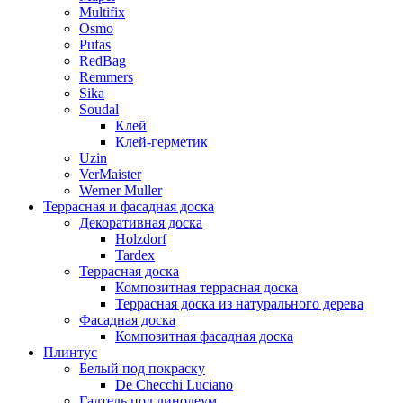
Multifix
Osmo
Pufas
RedBag
Remmers
Sika
Soudal
Клей
Клей-герметик
Uzin
VerMaister
Werner Muller
Террасная и фасадная доска
Декоративная доска
Holzdorf
Tardex
Террасная доска
Композитная террасная доска
Террасная доска из натурального дерева
Фасадная доска
Композитная фасадная доска
Плинтус
Белый под покраску
De Checchi Luciano
Галтель под линолеум