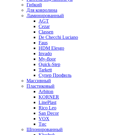
Гибкий
Для ковролина
Ламинированный
AGT
Cezar
Classen
De Checchi Luciano
Faus
HDM Elesgo
Invado
My-floor
Quick-Step
Tarkett
Супер Профиль
Массивный
Пластиковый
Arbiton
KORNER
LinePlast
Rico Leo
San Decor
VOX
Тис
Шпонированный
Kluchuk