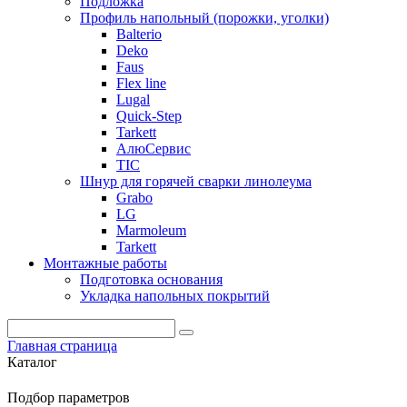
Подложка
Профиль напольный (порожки, уголки)
Balterio
Deko
Faus
Flex line
Lugal
Quick-Step
Tarkett
АлюСервис
ТІС
Шнур для горячей сварки линолеума
Grabo
LG
Marmoleum
Tarkett
Монтажные работы
Подготовка основания
Укладка напольных покрытий
Главная страница
Каталог
Подбор параметров