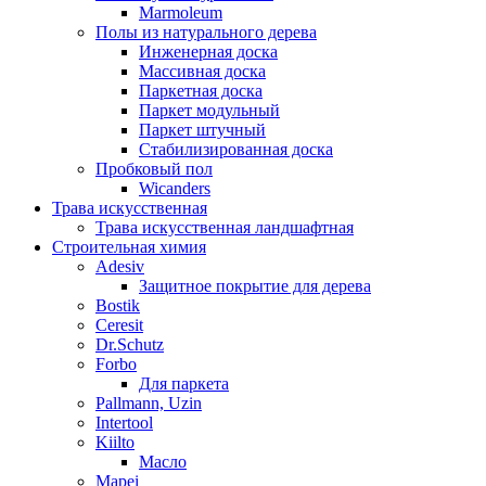
Marmoleum
Полы из натурального дерева
Инженерная доска
Массивная доска
Паркетная доска
Паркет модульный
Паркет штучный
Стабилизированная доска
Пробковый пол
Wicanders
Трава искусственная
Трава искусственная ландшафтная
Строительная химия
Adesiv
Защитное покрытие для дерева
Bostik
Ceresit
Dr.Schutz
Forbo
Для паркета
Pallmann, Uzin
Intertool
Kiilto
Масло
Mapei