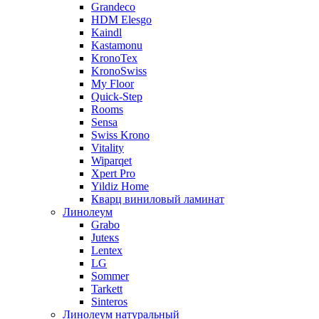
Grandeco
HDM Elesgo
Kaindl
Kastamonu
KronoTex
KronoSwiss
My Floor
Quick-Step
Rooms
Sensa
Swiss Krono
Vitality
Wiparqet
Xpert Pro
Yildiz Home
Кварц виниловый ламинат
Линолеум
Grabo
Juteкs
Lentex
LG
Sommer
Tarkett
Sinteros
Линолеум натуральный