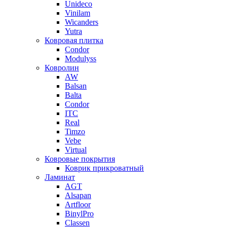
Unideco
Vinilam
Wicanders
Yutra
Ковровая плитка
Condor
Modulyss
Ковролин
AW
Balsan
Balta
Condor
ITC
Real
Timzo
Vebe
Virtual
Ковровые покрытия
Коврик прикроватный
Ламинат
AGT
Alsapan
Artfloor
BinylPro
Classen