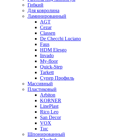
Гибкий
Для ковролина
Ламинированный
AGT
Cezar
Classen
De Checchi Luciano
Faus
HDM Elesgo
Invado
My-floor
Quick-Step
Tarkett
Супер Профиль
Массивный
Пластиковый
Arbiton
KORNER
LinePlast
Rico Leo
San Decor
VOX
Тис
Шпонированный
Kluchuk