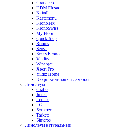
Grandeco
HDM Elesgo
Kaindl
Kastamonu
KronoTex
KronoSwiss
My Floor
Quick-Step
Rooms
Sensa
Swiss Krono
Vitality
Wiparqet
Xpert Pro
Yildiz Home
Кварц виниловый ламинат
Линолеум
Grabo
Juteкs
Lentex
LG
Sommer
Tarkett
Sinteros
Линолеум натуральный