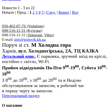
Новости 1 - 3 из 22
Начало | Пред. |
1
2
3
4
5
|
След.
|
Конец
|
Все
050-402-07-76 (Vodafone)
098-516-11-31 (Kyivstar)
098-516-11-31 (
Telegram
,
Viber
)
E-mail:
info@polovik.kh.ua
Поруч зі ст.
М Холодна гора
Харків,
вул. Холодногірська, 2А, ТЦ КАЗКА
Детальний опис.
Є парковка, зручний заїзд на кріслі,
постійно є світло, Wi-Fi.
00
00
00
Прийом відвідувачів Пн-Птн 9
-19
, Субота 10
-
00
18
00
00
00
00
З 8
до 10
, з 18
до 20
та в Неділю
обслуговування за записом, в робочий час
в першу чергу за записом.
Персональный раздел
О магазине