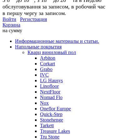
обслуговування за записом, в робочий час
в першу чергу за записом.
Войти
Регистрация
Корзина
на сумму
Информационные материалы и статьи.
Напольные покрытия
Кварц виниловый пол
Arbiton
Corkart
Grabo
IVC
LG Hausys
Linofloor
NextFloor
Nomad Flo
Nox
Oneflor Europe
Quick-Step
Stonehenge
Tarkett
Treasure Lakes
Tru Stone