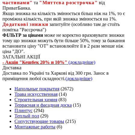
частинами"
та
"Миттєва розстрочка"
від
ПриватБанка.
Якщо знижка на кількість змінюється більш ніж на 1%, то є
проміжна кількість, при якій знижка змінюється на 1%.
Додаткові знижки
запитуйте (особливо там де стоїть
помітка "Рассрочка")
ФІЛЬТР за цінами
може не коректно враховувати знижки
тому що знижки можуть бути більше 50%, тому за бажання
встановити ціну "ОТ" встановлюйте її в 2 рази менше ніж
ціна "ДО".
ЗАГАЛЬНІ АКЦІЇ
- Акція "Кешбек 20% и 10%"
(докладніше)
Доставка
Доставка по Україні та Харкові від 300 грн. Занос в
приміщення любої складності.
(докладніше)
Напольные покрытия
(2672)
Трава искусственная
(14)
Строительная химия
(83)
Террасная и фасадная доска
(15)
Плинтус
(294)
Теплый пол
(29)
Сопутствующие товары
(215)
Монтажные работы
(6)