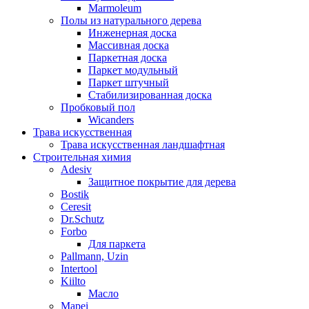
Marmoleum
Полы из натурального дерева
Инженерная доска
Массивная доска
Паркетная доска
Паркет модульный
Паркет штучный
Стабилизированная доска
Пробковый пол
Wicanders
Трава искусственная
Трава искусственная ландшафтная
Строительная химия
Adesiv
Защитное покрытие для дерева
Bostik
Ceresit
Dr.Schutz
Forbo
Для паркета
Pallmann, Uzin
Intertool
Kiilto
Масло
Mapei