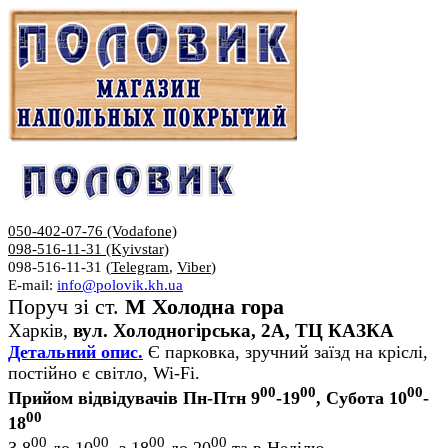
050-402-07-76 (Vodafone)
098-516-11-31 (Kyivstar)
098-516-11-31 (
Telegram
,
Viber
)
E-mail:
info@polovik.kh.ua
Поруч зі ст.
М Холодна гора
Харків,
вул. Холодногірська, 2А, ТЦ КАЗКА
Детальний опис.
Є парковка, зручний заїзд на кріслі,
постійно є світло, Wi-Fi.
00
00
00
Прийом відвідувачів Пн-Птн 9
-19
, Субота 10
-
00
18
00
00
00
00
З 8
до 10
, з 18
до 20
та в Неділю