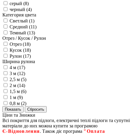
серый (
8
)
черный (
4
)
Категория цвета
Светлый (
1
)
Средний (
11
)
Темный (
13
)
Отрез / Кусок / Рулон
Отрез (
18
)
Кусок (
18
)
Рулон (
17
)
Ширина рулона
4 м (
17
)
3 м (
12
)
2,5 м (
5
)
2 м (
14
)
1,5 м (
6
)
1 м (
9
)
0,8 м (
2
)
Ціни та Знижки
Всі покриття для підлоги, електричні теплі підлоги та супутні
матеріали до них можна купити за програмою
Є‑Відновлення
. Також діє програма
"Оплата