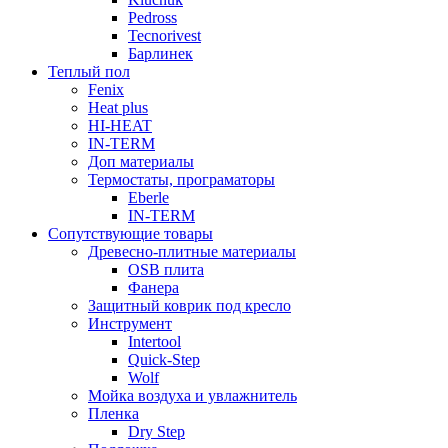
Pedross
Tecnorivest
Барлинек
Теплый пол
Fenix
Heat plus
HI-HEAT
IN-TERM
Доп материалы
Термостаты, програматоры
Eberle
IN-TERM
Сопутствующие товары
Древесно-плитные материалы
OSB плита
Фанера
Защитный коврик под кресло
Инструмент
Intertool
Quick-Step
Wolf
Мойка воздуха и увлажнитель
Пленка
Dry Step