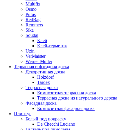
Multifix
Osmo
Pufas
RedBag
Remmers
Sika
Soudal
Клей
Клей-герметик
Uzin
VerMaister
Werner Muller
Террасная и фасадная доска
Декоративная доска
Holzdorf
Tardex
Террасная доска
Композитная террасная доска
Террасная доска из натурального дерева
Фасадная доска
Композитная фасадная доска
Плинтус
Белый под покраску
De Checchi Luciano
Галтель под линолеум