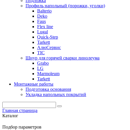
Подложка
Профиль напольный (порожки, уголки)
Balterio
Deko
Faus
Flex line
Lugal
Quick-Step
Tarkett
АлюСервис
ТІС
Шнур для горячей сварки линолеума
Grabo
LG
Marmoleum
Tarkett
Монтажные работы
Подготовка основания
Укладка напольных покрытий
Главная страница
Каталог
Подбор параметров