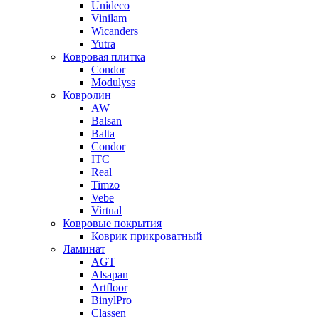
Unideco
Vinilam
Wicanders
Yutra
Ковровая плитка
Condor
Modulyss
Ковролин
AW
Balsan
Balta
Condor
ITC
Real
Timzo
Vebe
Virtual
Ковровые покрытия
Коврик прикроватный
Ламинат
AGT
Alsapan
Artfloor
BinylPro
Classen