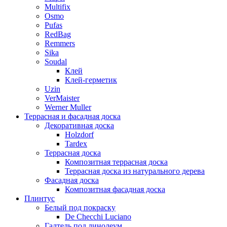
Multifix
Osmo
Pufas
RedBag
Remmers
Sika
Soudal
Клей
Клей-герметик
Uzin
VerMaister
Werner Muller
Террасная и фасадная доска
Декоративная доска
Holzdorf
Tardex
Террасная доска
Композитная террасная доска
Террасная доска из натурального дерева
Фасадная доска
Композитная фасадная доска
Плинтус
Белый под покраску
De Checchi Luciano
Галтель под линолеум