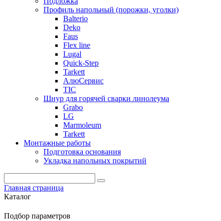
Подложка
Профиль напольный (порожки, уголки)
Balterio
Deko
Faus
Flex line
Lugal
Quick-Step
Tarkett
АлюСервис
ТІС
Шнур для горячей сварки линолеума
Grabo
LG
Marmoleum
Tarkett
Монтажные работы
Подготовка основания
Укладка напольных покрытий
Главная страница
Каталог
Подбор параметров