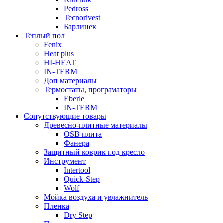
Pedross
Tecnorivest
Барлинек
Теплый пол
Fenix
Heat plus
HI-HEAT
IN-TERM
Доп материалы
Термостаты, програматоры
Eberle
IN-TERM
Сопутствующие товары
Древесно-плитные материалы
OSB плита
Фанера
Защитный коврик под кресло
Инструмент
Intertool
Quick-Step
Wolf
Мойка воздуха и увлажнитель
Пленка
Dry Step