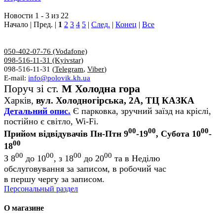
Новости 1 - 3 из 22
Начало | Пред. |
1
2
3
4
5
|
След.
|
Конец
|
Все
050-402-07-76 (Vodafone)
098-516-11-31 (Kyivstar)
098-516-11-31 (
Telegram
,
Viber
)
E-mail:
info@polovik.kh.ua
Поруч зі ст.
М Холодна гора
Харків,
вул. Холодногірська, 2А, ТЦ КАЗКА
Детальний опис.
Є парковка, зручний заїзд на кріслі,
постійно є світло, Wi-Fi.
00
00
00
Прийом відвідувачів Пн-Птн 9
-19
, Субота 10
-
00
18
00
00
00
00
З 8
до 10
, з 18
до 20
та в Неділю
обслуговування за записом, в робочий час
в першу чергу за записом.
Персональный раздел
О магазине