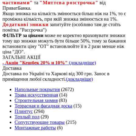
частинами"
та
"Миттєва розстрочка"
від
ПриватБанка.
Якщо знижка на кількість змінюється більш ніж на 1%, то є
проміжна кількість, при якій знижка змінюється на 1%.
Додаткові знижки
запитуйте (особливо там де стоїть
помітка "Рассрочка")
ФІЛЬТР за цінами
може не коректно враховувати знижки
тому що знижки можуть бути більше 50%, тому за бажання
встановити ціну "ОТ" встановлюйте її в 2 рази менше ніж
ціна "ДО".
ЗАГАЛЬНІ АКЦІЇ
- Акція "Кешбек 20% и 10%"
(докладніше)
Доставка
Доставка по Україні та Харкові від 300 грн. Занос в
приміщення любої складності.
(докладніше)
Напольные покрытия
(2672)
Трава искусственная
(14)
Строительная химия
(83)
Террасная и фасадная доска
(15)
Плинтус
(294)
Теплый пол
(29)
Сопутствующие товары
(215)
Монтажные работы
(6)