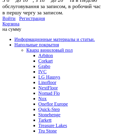
обслуговування за записом, в робочий час
в першу чергу за записом.
Войти
Регистрация
Корзина
на сумму
Информационные материалы и статьи.
Напольные покрытия
Кварц виниловый пол
Arbiton
Corkart
Grabo
IVC
LG Hausys
Linofloor
NextFloor
Nomad Flo
Nox
Oneflor Europe
Quick-Step
Stonehenge
Tarkett
Treasure Lakes
Tru Stone