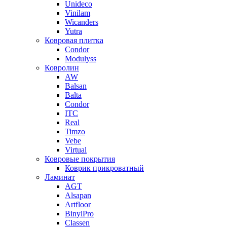
Unideco
Vinilam
Wicanders
Yutra
Ковровая плитка
Condor
Modulyss
Ковролин
AW
Balsan
Balta
Condor
ITC
Real
Timzo
Vebe
Virtual
Ковровые покрытия
Коврик прикроватный
Ламинат
AGT
Alsapan
Artfloor
BinylPro
Classen