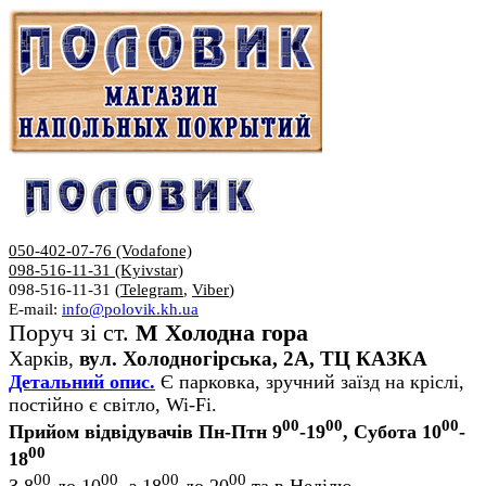
050-402-07-76 (Vodafone)
098-516-11-31 (Kyivstar)
098-516-11-31 (
Telegram
,
Viber
)
E-mail:
info@polovik.kh.ua
Поруч зі ст.
М Холодна гора
Харків,
вул. Холодногірська, 2А, ТЦ КАЗКА
Детальний опис.
Є парковка, зручний заїзд на кріслі,
постійно є світло, Wi-Fi.
00
00
00
Прийом відвідувачів Пн-Птн 9
-19
, Субота 10
-
00
18
00
00
00
00
З 8
до 10
, з 18
до 20
та в Неділю