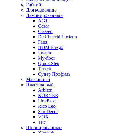
Гибкий
Для ковролина
Ламинированный
AGT
Cezar
Classen
De Checchi Luciano
Faus
HDM Elesgo
Invado
My-floor
Quick-Step
Tarkett
Супер Профиль
Массивный
Пластиковый
Arbiton
KORNER
LinePlast
Rico Leo
San Decor
VOX
Тис
Шпонированный
Kluchuk