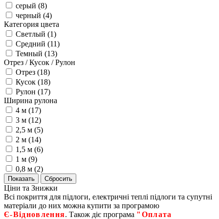
серый (
8
)
черный (
4
)
Категория цвета
Светлый (
1
)
Средний (
11
)
Темный (
13
)
Отрез / Кусок / Рулон
Отрез (
18
)
Кусок (
18
)
Рулон (
17
)
Ширина рулона
4 м (
17
)
3 м (
12
)
2,5 м (
5
)
2 м (
14
)
1,5 м (
6
)
1 м (
9
)
0,8 м (
2
)
Ціни та Знижки
Всі покриття для підлоги, електричні теплі підлоги та супутні
матеріали до них можна купити за програмою
Є‑Відновлення
. Також діє програма
"Оплата