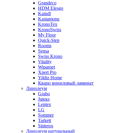
Grandeco
HDM Elesgo
Kaindl
Kastamonu
KronoTex
KronoSwiss
My Floor
Quick-Step
Rooms
Sensa
Swiss Krono
Vitality
Wiparqet
Xpert Pro
Yildiz Home
Кварц виниловый ламинат
Линолеум
Grabo
Juteкs
Lentex
LG
Sommer
Tarkett
Sinteros
Линолеум натуральный