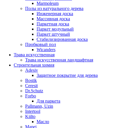
Marmoleum
Полы из натурального дерева
Инженерная доска
Массивная доска
Паркетная доска
Паркет модульный
Паркет штучный
Стабилизированная доска
Пробковый пол
Wicanders
Трава искусственная
Трава искусственная ландшафтная
Строительная химия
Adesiv
Защитное покрытие для дерева
Bostik
Ceresit
Dr.Schutz
Forbo
Для паркета
Pallmann, Uzin
Intertool
Kiilto
Масло
Mapei