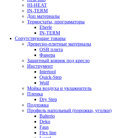
HI-HEAT
IN-TERM
Доп материалы
Термостаты, програматоры
Eberle
IN-TERM
Сопутствующие товары
Древесно-плитные материалы
OSB плита
Фанера
Защитный коврик под кресло
Инструмент
Intertool
Quick-Step
Wolf
Мойка воздуха и увлажнитель
Пленка
Dry Step
Подложка
Профиль напольный (порожки, уголки)
Balterio
Deko
Faus
Flex line