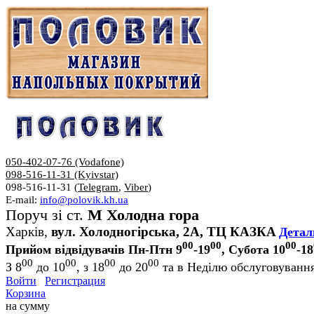
050-402-07-76 (Vodafone)
098-516-11-31 (Kyivstar)
098-516-11-31 (
Telegram
,
Viber
)
E-mail:
info@polovik.kh.ua
Поруч зі ст.
М Холодна гора
Харків,
вул. Холодногірська, 2А, ТЦ КАЗКА
Детал
00
00
00
Прийом відвідувачів Пн-Птн 9
-19
, Субота 10
-18
00
00
00
00
З 8
до 10
, з 18
до 20
та в Неділю обслуговування
Войти
Регистрация
Корзина
на сумму