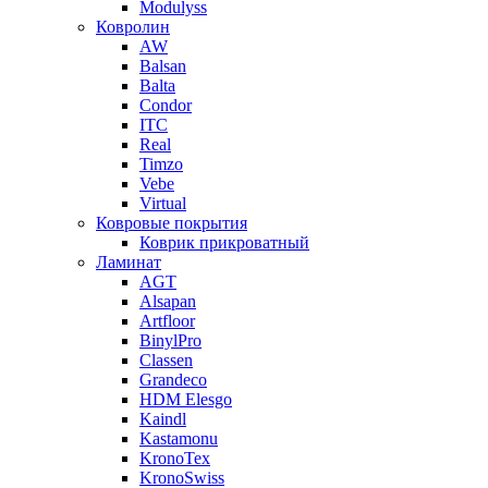
Modulyss
Ковролин
AW
Balsan
Balta
Condor
ITC
Real
Timzo
Vebe
Virtual
Ковровые покрытия
Коврик прикроватный
Ламинат
AGT
Alsapan
Artfloor
BinylPro
Classen
Grandeco
HDM Elesgo
Kaindl
Kastamonu
KronoTex
KronoSwiss