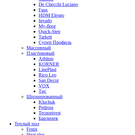
De Checchi Luciano
Faus
HDM Elesgo
Invado
My-floor
Quick-Step
Tarkett
Супер Профиль
Массивный
Пластиковый
Arbiton
KORNER
LinePlast
Rico Leo
San Decor
VOX
Тис
Шпонированный
Kluchuk
Pedross
Tecnorivest
Барлинек
Теплый пол
Fenix
Heat plus