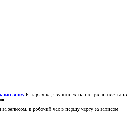
ьний опис.
Є парковка, зручний заїзд на кріслі, постійно 
00
 за записом, в робочий час в першу чергу за записом.