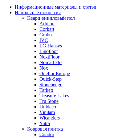
Информационные материалы и статьи.
Напольные покрытия
Кварц виниловый пол
Arbiton
Corkart
Grabo
IVC
LG Hausys
Linofloor
NextFloor
Nomad Flo
Nox
Oneflor Europe
Quick-Step
Stonehenge
Tarkett
Treasure Lakes
Tru Stone
Unideco
Vinilam
Wicanders
Yutra
Ковровая плитка
Condor