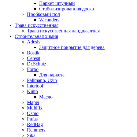
Паркет штучный
Стабилизированная доска
Пробковый пол
Wicanders
Трава искусственная
Трава искусственная ландшафтная
Строительная химия
Adesiv
Защитное покрытие для дерева
Bostik
Ceresit
Dr.Schutz
Forbo
Для паркета
Pallmann, Uzin
Intertool
Kiilto
Масло
Mapei
Multifix
Osmo
Pufas
RedBag
Remmers
Sika