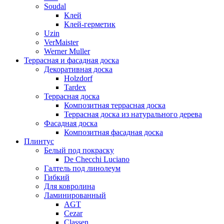
Soudal
Клей
Клей-герметик
Uzin
VerMaister
Werner Muller
Террасная и фасадная доска
Декоративная доска
Holzdorf
Tardex
Террасная доска
Композитная террасная доска
Террасная доска из натурального дерева
Фасадная доска
Композитная фасадная доска
Плинтус
Белый под покраску
De Checchi Luciano
Галтель под линолеум
Гибкий
Для ковролина
Ламинированный
AGT
Cezar
Classen