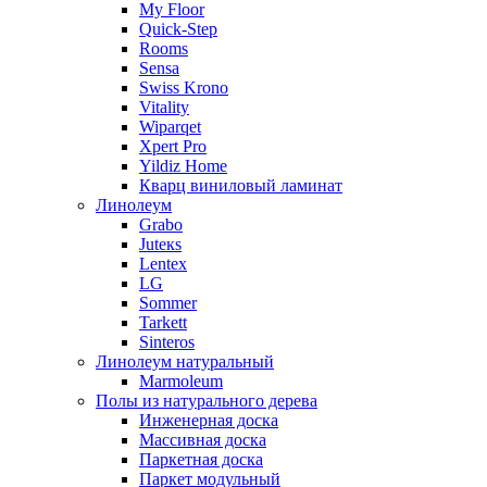
My Floor
Quick-Step
Rooms
Sensa
Swiss Krono
Vitality
Wiparqet
Xpert Pro
Yildiz Home
Кварц виниловый ламинат
Линолеум
Grabo
Juteкs
Lentex
LG
Sommer
Tarkett
Sinteros
Линолеум натуральный
Marmoleum
Полы из натурального дерева
Инженерная доска
Массивная доска
Паркетная доска
Паркет модульный