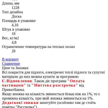
Длина, мм
1228
Тип дизайна
Доска
Площадь в упаковке
4,16
Штук в упаковке
18
Вес, кг/м2
4,8
Ограничение температуры на теплых полах
28
В корзину
Сравнение
Ціни та Знижки
Всі покриття для підлоги, електричні теплі підлоги та супутні
матеріали до них можна купити за програмою
Є‑Відновлення
. Також діє програма
"Оплата
частинами"
та
"Миттєва розстрочка"
від
ПриватБанка.
Якщо знижка на кількість змінюється більш ніж на 1%, то є
проміжна кількість, при якій знижка змінюється на 1%.
Додаткові знижки
запитуйте (особливо там де стоїть
помітка "Рассрочка")