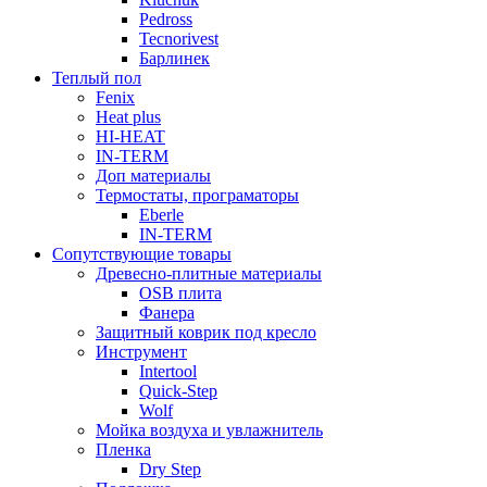
Pedross
Tecnorivest
Барлинек
Теплый пол
Fenix
Heat plus
HI-HEAT
IN-TERM
Доп материалы
Термостаты, програматоры
Eberle
IN-TERM
Сопутствующие товары
Древесно-плитные материалы
OSB плита
Фанера
Защитный коврик под кресло
Инструмент
Intertool
Quick-Step
Wolf
Мойка воздуха и увлажнитель
Пленка
Dry Step