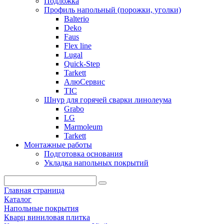
Подложка
Профиль напольный (порожки, уголки)
Balterio
Deko
Faus
Flex line
Lugal
Quick-Step
Tarkett
АлюСервис
ТІС
Шнур для горячей сварки линолеума
Grabo
LG
Marmoleum
Tarkett
Монтажные работы
Подготовка основания
Укладка напольных покрытий
Главная страница
Каталог
Напольные покрытия
Кварц виниловая плитка