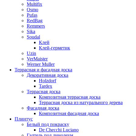
Multifix
Osmo
Pufas
RedBag
Remmers
Sika
Soudal
Клей
Клей-герметик
Uzin
VerMaister
Werner Muller
Террасная и фасадная доска
Декоративная доска
Holzdorf
Tardex
Террасная доска
Композитная террасная доска
Террасная доска из натурального дерева
Фасадная доска
Композитная фасадная доска
Плинтус
Белый под покраску
De Checchi Luciano
Галтель под линолеум