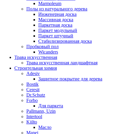
Marmoleum
Полы из натурального дерева
Инженерная доска
Массивная доска
Паркетная доска
Паркет модульный
Паркет штучный
Стабилизированная доска
Пробковый пол
Wicanders
Трава искусственная
Трава искусственная ландшафтная
Строительная химия
Adesiv
Защитное покрытие для дерева
Bostik
Ceresit
Dr.Schutz
Forbo
Для паркета
Pallmann, Uzin
Intertool
Kiilto
Масло
Mapei