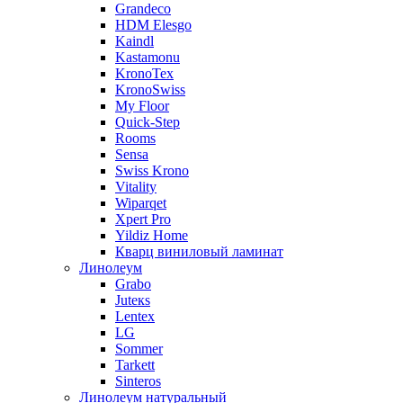
Grandeco
HDM Elesgo
Kaindl
Kastamonu
KronoTex
KronoSwiss
My Floor
Quick-Step
Rooms
Sensa
Swiss Krono
Vitality
Wiparqet
Xpert Pro
Yildiz Home
Кварц виниловый ламинат
Линолеум
Grabo
Juteкs
Lentex
LG
Sommer
Tarkett
Sinteros
Линолеум натуральный