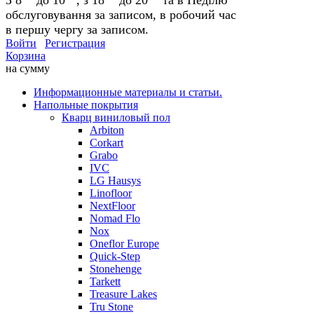
обслуговування за записом, в робочий час
в першу чергу за записом.
Войти
Регистрация
Корзина
на сумму
Информационные материалы и статьи.
Напольные покрытия
Кварц виниловый пол
Arbiton
Corkart
Grabo
IVC
LG Hausys
Linofloor
NextFloor
Nomad Flo
Nox
Oneflor Europe
Quick-Step
Stonehenge
Tarkett
Treasure Lakes
Tru Stone