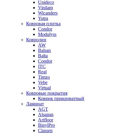
Unideco
Vinilam
Wicanders
Yutra
Ковровая плитка
Condor
Modulyss
Ковролин
AW
Balsan
Balta
Condor
ITC
Real
Timzo
Vebe
Virtual
Ковровые покрытия
Коврик прикроватный
Ламинат
AGT
Alsapan
Artfloor
BinylPro
Classen