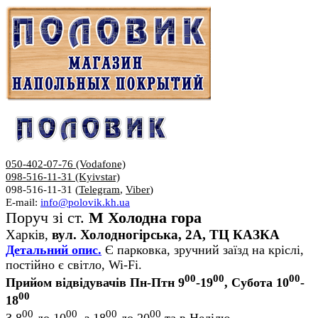
050-402-07-76 (Vodafone)
098-516-11-31 (Kyivstar)
098-516-11-31 (
Telegram
,
Viber
)
E-mail:
info@polovik.kh.ua
Поруч зі ст.
М Холодна гора
Харків,
вул. Холодногірська, 2А, ТЦ КАЗКА
Детальний опис.
Є парковка, зручний заїзд на кріслі,
постійно є світло, Wi-Fi.
00
00
00
Прийом відвідувачів Пн-Птн 9
-19
, Субота 10
-
00
18
00
00
00
00
З 8
до 10
, з 18
до 20
та в Неділю