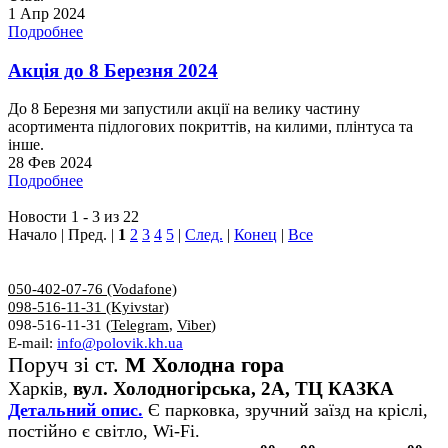
1 Апр 2024
Подробнее
Акція до 8 Березня 2024
До 8 Березня ми запустили акції на велику частину
асортимента підлогових покриттів, на килими, плінтуса та
інше.
28 Фев 2024
Подробнее
Новости 1 - 3 из 22
Начало | Пред. |
1
2
3
4
5
|
След.
|
Конец
|
Все
050-402-07-76 (Vodafone)
098-516-11-31 (Kyivstar)
098-516-11-31 (
Telegram
,
Viber
)
E-mail:
info@polovik.kh.ua
Поруч зі ст.
М Холодна гора
Харків,
вул. Холодногірська, 2А, ТЦ КАЗКА
Детальний опис.
Є парковка, зручний заїзд на кріслі,
постійно є світло, Wi-Fi.