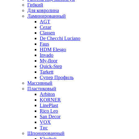
Гибкий
Для ковролина
Ламинированный
AGT
Cezar
Classen
De Checchi Luciano
Faus
HDM Elesgo
Invado
My-floor
Quick-Step
Tarkett
Супер Профиль
Массивный
Пластиковый
Arbiton
KORNER
LinePlast
Rico Leo
San Decor
VOX
Тис
Шпонированный
Kluchuk