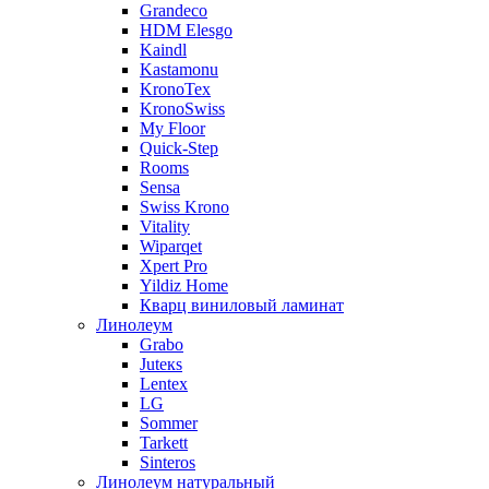
Grandeco
HDM Elesgo
Kaindl
Kastamonu
KronoTex
KronoSwiss
My Floor
Quick-Step
Rooms
Sensa
Swiss Krono
Vitality
Wiparqet
Xpert Pro
Yildiz Home
Кварц виниловый ламинат
Линолеум
Grabo
Juteкs
Lentex
LG
Sommer
Tarkett
Sinteros
Линолеум натуральный