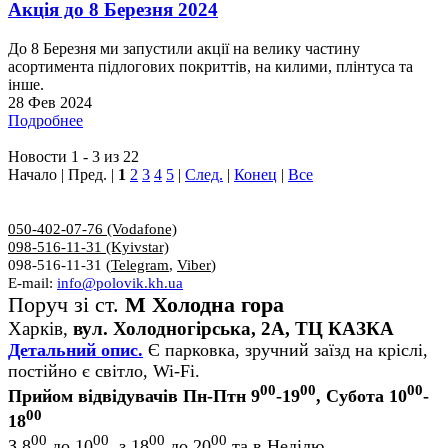
Акція до 8 Березня 2024
До 8 Березня ми запустили акції на велику частину
асортимента підлогових покриттів, на килими, плінтуса та
інше.
28 Фев 2024
Подробнее
Новости 1 - 3 из 22
Начало | Пред. |
1
2
3
4
5
|
След.
|
Конец
|
Все
050-402-07-76 (Vodafone)
098-516-11-31 (Kyivstar)
098-516-11-31 (
Telegram
,
Viber
)
E-mail:
info@polovik.kh.ua
Поруч зі ст.
М Холодна гора
Харків,
вул. Холодногірська, 2А, ТЦ КАЗКА
Детальний опис.
Є парковка, зручний заїзд на кріслі,
постійно є світло, Wi-Fi.
00
00
00
Прийом відвідувачів Пн-Птн 9
-19
, Субота 10
-
00
18
00
00
00
00
З 8
до 10
, з 18
до 20
та в Неділю