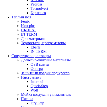
Pedross
Tecnorivest
Барлинек
Теплый пол
Fenix
Heat plus
HI-HEAT
IN-TERM
Доп материалы
Термостаты, програматоры
Eberle
IN-TERM
Сопутствующие товары
Древесно-плитные материалы
OSB плита
Фанера
Защитный коврик под кресло
Инструмент
Intertool
Quick-Step
Wolf
Мойка воздуха и увлажнитель
Пленка
Dry Step