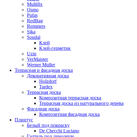
Multifix
Osmo
Pufas
RedBag
Remmers
Sika
Soudal
Клей
Клей-герметик
Uzin
VerMaister
Werner Muller
Террасная и фасадная доска
Декоративная доска
Holzdorf
Tardex
Террасная доска
Композитная террасная доска
Террасная доска из натурального дерева
Фасадная доска
Композитная фасадная доска
Плинтус
Белый под покраску
De Checchi Luciano
Галтель под линолеум