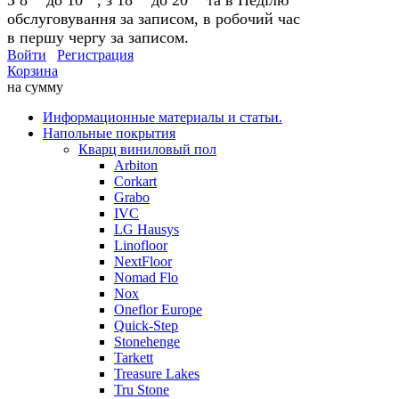
обслуговування за записом, в робочий час
в першу чергу за записом.
Войти
Регистрация
Корзина
на сумму
Информационные материалы и статьи.
Напольные покрытия
Кварц виниловый пол
Arbiton
Corkart
Grabo
IVC
LG Hausys
Linofloor
NextFloor
Nomad Flo
Nox
Oneflor Europe
Quick-Step
Stonehenge
Tarkett
Treasure Lakes
Tru Stone