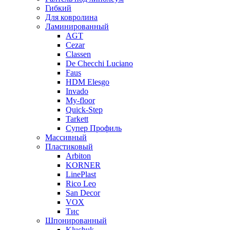
Гибкий
Для ковролина
Ламинированный
AGT
Cezar
Classen
De Checchi Luciano
Faus
HDM Elesgo
Invado
My-floor
Quick-Step
Tarkett
Супер Профиль
Массивный
Пластиковый
Arbiton
KORNER
LinePlast
Rico Leo
San Decor
VOX
Тис
Шпонированный
Kluchuk