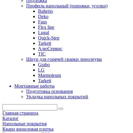
Подложка
Профиль напольный (порожки, уголки)
Balterio
Deko
Faus
Flex line
Lugal
Quick-Step
Tarkett
АлюСервис
ТІС
Шнур для горячей сварки линолеума
Grabo
LG
Marmoleum
Tarkett
Монтажные работы
Подготовка основания
Укладка напольных покрытий
Главная страница
Каталог
Напольные покрытия
Кварц виниловая плитка