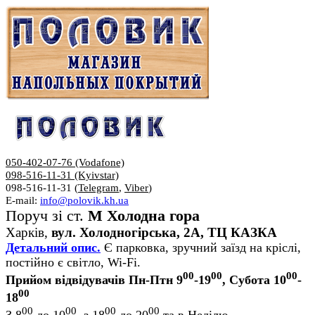
050-402-07-76 (Vodafone)
098-516-11-31 (Kyivstar)
098-516-11-31 (
Telegram
,
Viber
)
E-mail:
info@polovik.kh.ua
Поруч зі ст.
М Холодна гора
Харків,
вул. Холодногірська, 2А, ТЦ КАЗКА
Детальний опис.
Є парковка, зручний заїзд на кріслі,
постійно є світло, Wi-Fi.
00
00
00
Прийом відвідувачів Пн-Птн 9
-19
, Субота 10
-
00
18
00
00
00
00
З 8
до 10
, з 18
до 20
та в Неділю