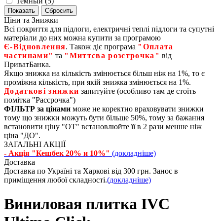
Темный (
5
)
Ціни та Знижки
Всі покриття для підлоги, електричні теплі підлоги та супутні
матеріали до них можна купити за програмою
Є‑Відновлення
. Також діє програма
"Оплата
частинами"
та
"Миттєва розстрочка"
від
ПриватБанка.
Якщо знижка на кількість змінюється більш ніж на 1%, то є
проміжна кількість, при якій знижка змінюється на 1%.
Додаткові знижки
запитуйте (особливо там де стоїть
помітка "Рассрочка")
ФІЛЬТР за цінами
може не коректно враховувати знижки
тому що знижки можуть бути більше 50%, тому за бажання
встановити ціну "ОТ" встановлюйте її в 2 рази менше ніж
ціна "ДО".
ЗАГАЛЬНІ АКЦІЇ
- Акція "Кешбек 20% и 10%"
(докладніше)
Доставка
Доставка по Україні та Харкові від 300 грн. Занос в
приміщення любої складності.
(докладніше)
Виниловая плитка IVC