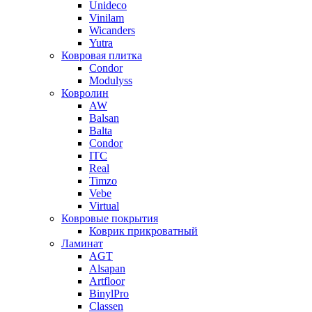
Unideco
Vinilam
Wicanders
Yutra
Ковровая плитка
Condor
Modulyss
Ковролин
AW
Balsan
Balta
Condor
ITC
Real
Timzo
Vebe
Virtual
Ковровые покрытия
Коврик прикроватный
Ламинат
AGT
Alsapan
Artfloor
BinylPro
Classen