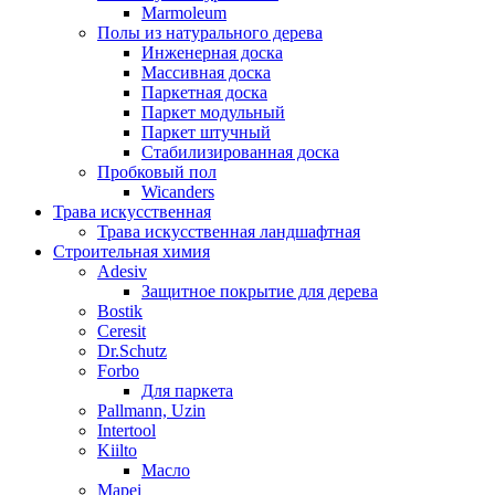
Marmoleum
Полы из натурального дерева
Инженерная доска
Массивная доска
Паркетная доска
Паркет модульный
Паркет штучный
Стабилизированная доска
Пробковый пол
Wicanders
Трава искусственная
Трава искусственная ландшафтная
Строительная химия
Adesiv
Защитное покрытие для дерева
Bostik
Ceresit
Dr.Schutz
Forbo
Для паркета
Pallmann, Uzin
Intertool
Kiilto
Масло
Mapei