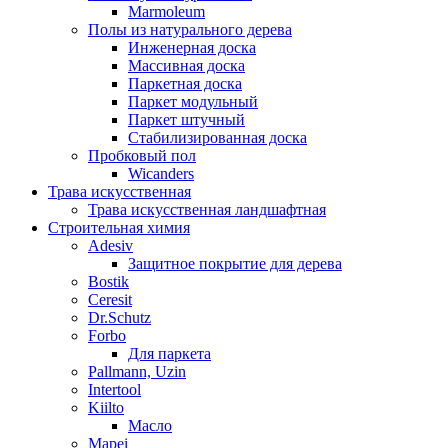
Marmoleum
Полы из натурального дерева
Инженерная доска
Массивная доска
Паркетная доска
Паркет модульный
Паркет штучный
Стабилизированная доска
Пробковый пол
Wicanders
Трава искусственная
Трава искусственная ландшафтная
Строительная химия
Adesiv
Защитное покрытие для дерева
Bostik
Ceresit
Dr.Schutz
Forbo
Для паркета
Pallmann, Uzin
Intertool
Kiilto
Масло
Mapei