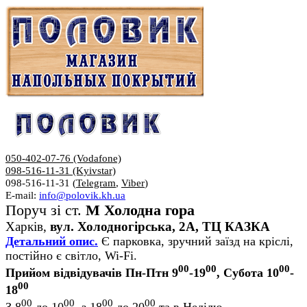
050-402-07-76 (Vodafone)
098-516-11-31 (Kyivstar)
098-516-11-31 (
Telegram
,
Viber
)
E-mail:
info@polovik.kh.ua
Поруч зі ст.
М Холодна гора
Харків,
вул. Холодногірська, 2А, ТЦ КАЗКА
Детальний опис.
Є парковка, зручний заїзд на кріслі,
постійно є світло, Wi-Fi.
00
00
00
Прийом відвідувачів Пн-Птн 9
-19
, Субота 10
-
00
18
00
00
00
00
З 8
до 10
, з 18
до 20
та в Неділю