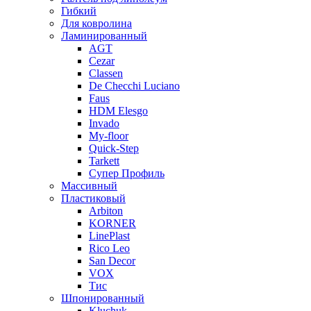
Гибкий
Для ковролина
Ламинированный
AGT
Cezar
Classen
De Checchi Luciano
Faus
HDM Elesgo
Invado
My-floor
Quick-Step
Tarkett
Супер Профиль
Массивный
Пластиковый
Arbiton
KORNER
LinePlast
Rico Leo
San Decor
VOX
Тис
Шпонированный
Kluchuk