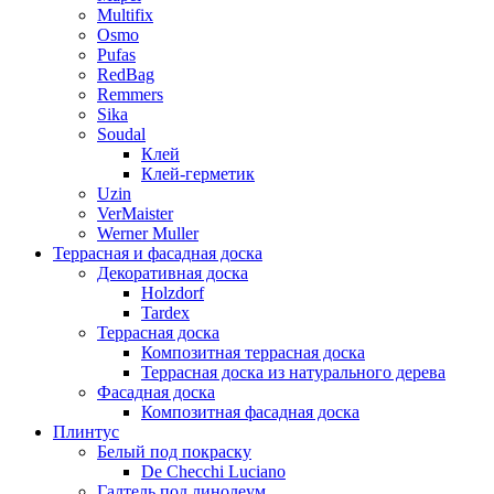
Multifix
Osmo
Pufas
RedBag
Remmers
Sika
Soudal
Клей
Клей-герметик
Uzin
VerMaister
Werner Muller
Террасная и фасадная доска
Декоративная доска
Holzdorf
Tardex
Террасная доска
Композитная террасная доска
Террасная доска из натурального дерева
Фасадная доска
Композитная фасадная доска
Плинтус
Белый под покраску
De Checchi Luciano
Галтель под линолеум