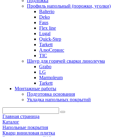
Подложка
Профиль напольный (порожки, уголки)
Balterio
Deko
Faus
Flex line
Lugal
Quick-Step
Tarkett
АлюСервис
ТІС
Шнур для горячей сварки линолеума
Grabo
LG
Marmoleum
Tarkett
Монтажные работы
Подготовка основания
Укладка напольных покрытий
Главная страница
Каталог
Напольные покрытия
Кварц виниловая плитка