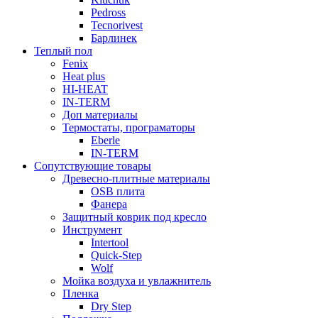
Pedross
Tecnorivest
Барлинек
Теплый пол
Fenix
Heat plus
HI-HEAT
IN-TERM
Доп материалы
Термостаты, програматоры
Eberle
IN-TERM
Сопутствующие товары
Древесно-плитные материалы
OSB плита
Фанера
Защитный коврик под кресло
Инструмент
Intertool
Quick-Step
Wolf
Мойка воздуха и увлажнитель
Пленка
Dry Step