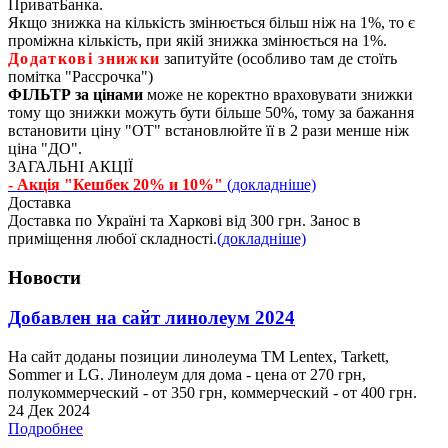
ПриватБанка.
Якщо знижка на кількість змінюється більш ніж на 1%, то є
проміжна кількість, при якій знижка змінюється на 1%.
Додаткові знижки
запитуйте (особливо там де стоїть
помітка "Рассрочка")
ФІЛЬТР за цінами
може не коректно враховувати знижки
тому що знижки можуть бути більше 50%, тому за бажання
встановити ціну "ОТ" встановлюйте її в 2 рази менше ніж
ціна "ДО".
ЗАГАЛЬНІ АКЦІЇ
- Акція "Кешбек 20% и 10%"
(докладніше)
Доставка
Доставка по Україні та Харкові від 300 грн. Занос в
приміщення любої складності.
(докладніше)
Новости
Добавлен на сайт линолеум 2024
На сайт доданы позиции линолеума ТМ Lentex, Tarkett,
Sommer и LG. Линолеум для дома - цена от 270 грн,
полукоммерческий - от 350 грн, коммерческий - от 400 грн.
24 Дек 2024
Подробнее