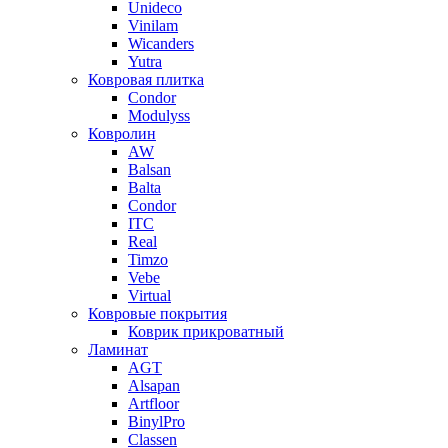
Unideco
Vinilam
Wicanders
Yutra
Ковровая плитка
Condor
Modulyss
Ковролин
AW
Balsan
Balta
Condor
ITC
Real
Timzo
Vebe
Virtual
Ковровые покрытия
Коврик прикроватный
Ламинат
AGT
Alsapan
Artfloor
BinylPro
Classen