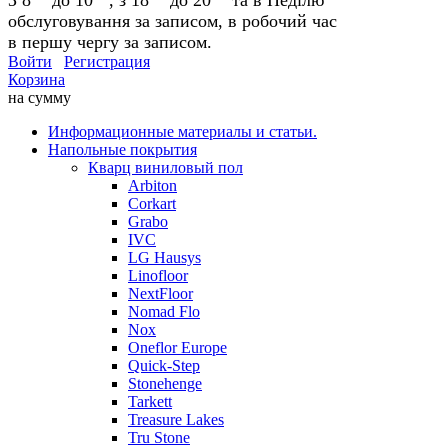
обслуговування за записом, в робочий час
в першу чергу за записом.
Войти
Регистрация
Корзина
на сумму
Информационные материалы и статьи.
Напольные покрытия
Кварц виниловый пол
Arbiton
Corkart
Grabo
IVC
LG Hausys
Linofloor
NextFloor
Nomad Flo
Nox
Oneflor Europe
Quick-Step
Stonehenge
Tarkett
Treasure Lakes
Tru Stone