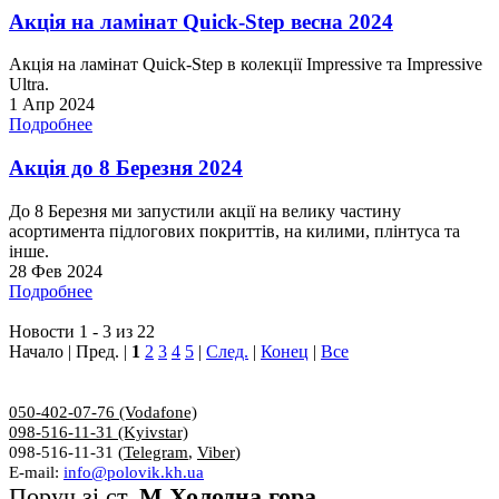
Акція на ламінат Quick-Step весна 2024
Акція на ламінат Quick-Step в колекції Impressive та Impressive
Ultra.
1 Апр 2024
Подробнее
Акція до 8 Березня 2024
До 8 Березня ми запустили акції на велику частину
асортимента підлогових покриттів, на килими, плінтуса та
інше.
28 Фев 2024
Подробнее
Новости 1 - 3 из 22
Начало | Пред. |
1
2
3
4
5
|
След.
|
Конец
|
Все
050-402-07-76 (Vodafone)
098-516-11-31 (Kyivstar)
098-516-11-31 (
Telegram
,
Viber
)
E-mail:
info@polovik.kh.ua
Поруч зі ст.
М Холодна гора