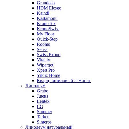
Grandeco
HDM Elesgo
Kaindl
Kastamonu
KronoTex
KronoSwiss
My Floor
Quick-Step
Rooms
Sensa
Swiss Krono
Vitality
Wiparqet
Xpert Pro
Yildiz Home
Кварц виниловый ламинат
Линолеум
Grabo
Juteкs
Lentex
LG
Sommer
Tarkett
Sinteros
Линолеум натуральный