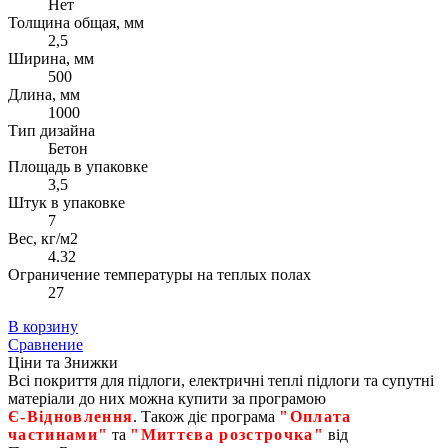
Нет
Толщина общая, мм
2,5
Ширина, мм
500
Длина, мм
1000
Тип дизайна
Бетон
Площадь в упаковке
3,5
Штук в упаковке
7
Вес, кг/м2
4.32
Ограничение температуры на теплых полах
27
В корзину
Сравнение
Ціни та Знижки
Всі покриття для підлоги, електричні теплі підлоги та супутні
матеріали до них можна купити за програмою
Є‑Відновлення
. Також діє програма
"Оплата
частинами"
та
"Миттєва розстрочка"
від