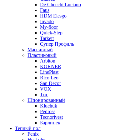
De Checchi Luciano
Faus
HDM Elesgo
Invado
My-floor
Quick-Step
Tarkett
Супер Профиль
Массивный
Пластиковый
Arbiton
KORNER
LinePlast
Rico Leo
San Decor
VOX
Тис
Шпонированный
Kluchuk
Pedross
Tecnorivest
Барлинек
Теплый пол
Fenix
Heat plus