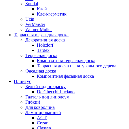
Soudal
Клей
Клей-герметик
Uzin
VerMaister
Werner Muller
Террасная и фасадная доска
Декоративная доска
Holzdorf
Tardex
Террасная доска
Композитная террасная доска
Террасная доска из натурального дерева
Фасадная доска
Композитная фасадная доска
Плинтус
Белый под покраску
De Checchi Luciano
Галтель под линолеум
Гибкий
Для ковролина
Ламинированный
AGT
Cezar
Classen