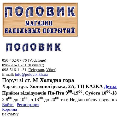
050-402-07-76 (Vodafone)
098-516-11-31 (Kyivstar)
098-516-11-31 (
Telegram
,
Viber
)
E-mail:
info@polovik.kh.ua
Поруч зі ст.
М Холодна гора
Харків,
вул. Холодногірська, 2А, ТЦ КАЗКА
Детал
00
00
00
Прийом відвідувачів Пн-Птн 9
-19
, Субота 10
-18
00
00
00
00
З 8
до 10
, з 18
до 20
та в Неділю обслуговування
Войти
Регистрация
Корзина
на сумму