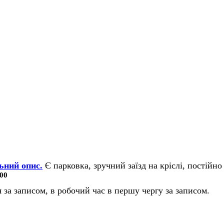
ьний опис.
Є парковка, зручний заїзд на кріслі, постійно 
00
 за записом, в робочий час в першу чергу за записом.