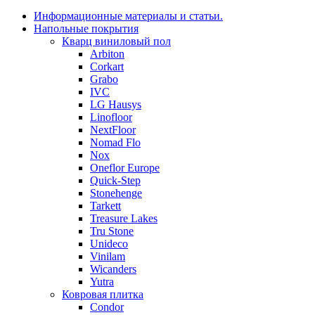
Информационные материалы и статьи.
Напольные покрытия
Кварц виниловый пол
Arbiton
Corkart
Grabo
IVC
LG Hausys
Linofloor
NextFloor
Nomad Flo
Nox
Oneflor Europe
Quick-Step
Stonehenge
Tarkett
Treasure Lakes
Tru Stone
Unideco
Vinilam
Wicanders
Yutra
Ковровая плитка
Condor