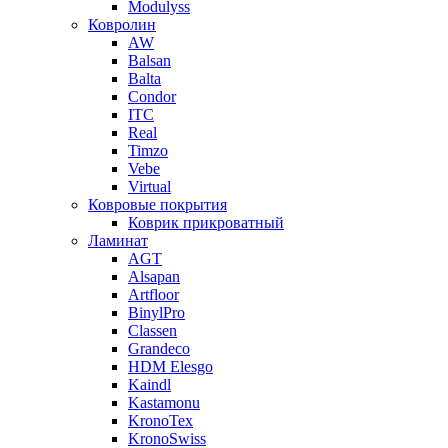
Modulyss
Ковролин
AW
Balsan
Balta
Condor
ITC
Real
Timzo
Vebe
Virtual
Ковровые покрытия
Коврик прикроватный
Ламинат
AGT
Alsapan
Artfloor
BinylPro
Classen
Grandeco
HDM Elesgo
Kaindl
Kastamonu
KronoTex
KronoSwiss