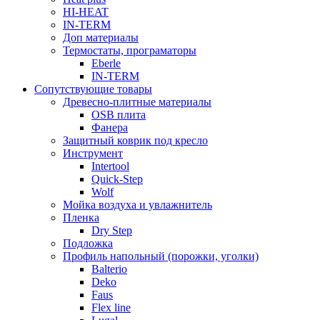
HI-HEAT
IN-TERM
Доп материалы
Термостаты, програматоры
Eberle
IN-TERM
Сопутствующие товары
Древесно-плитные материалы
OSB плита
Фанера
Защитный коврик под кресло
Инструмент
Intertool
Quick-Step
Wolf
Мойка воздуха и увлажнитель
Пленка
Dry Step
Подложка
Профиль напольный (порожки, уголки)
Balterio
Deko
Faus
Flex line