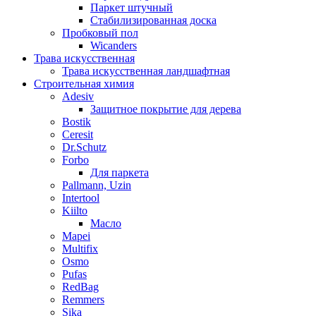
Паркет штучный
Стабилизированная доска
Пробковый пол
Wicanders
Трава искусственная
Трава искусственная ландшафтная
Строительная химия
Adesiv
Защитное покрытие для дерева
Bostik
Ceresit
Dr.Schutz
Forbo
Для паркета
Pallmann, Uzin
Intertool
Kiilto
Масло
Mapei
Multifix
Osmo
Pufas
RedBag
Remmers
Sika