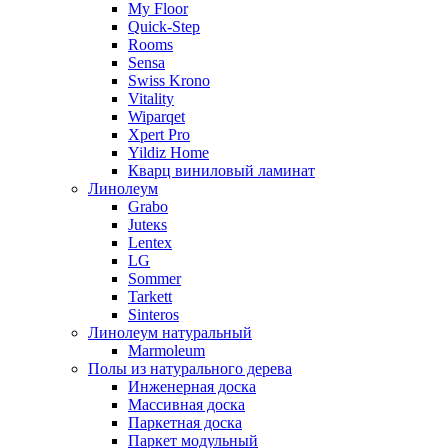
My Floor
Quick-Step
Rooms
Sensa
Swiss Krono
Vitality
Wiparqet
Xpert Pro
Yildiz Home
Кварц виниловый ламинат
Линолеум
Grabo
Juteкs
Lentex
LG
Sommer
Tarkett
Sinteros
Линолеум натуральный
Marmoleum
Полы из натурального дерева
Инженерная доска
Массивная доска
Паркетная доска
Паркет модульный