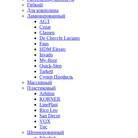
Гибкий
Для ковролина
Ламинированный
AGT
Cezar
Classen
De Checchi Luciano
Faus
HDM Elesgo
Invado
My-floor
Quick-Step
Tarkett
Супер Профиль
Массивный
Пластиковый
Arbiton
KORNER
LinePlast
Rico Leo
San Decor
VOX
Тис
Шпонированный
Kluchuk