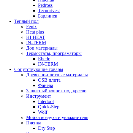
Pedross
Tecnorivest
Барлинек
Теплый пол
Fenix
Heat plus
HI-HEAT
IN-TERM
Доп материалы
Термостаты, програматоры
Eberle
IN-TERM
Сопутствующие товары
Древесно-плитные материалы
OSB плита
Фанера
Защитный коврик под кресло
Инструмент
Intertool
Quick-Step
Wolf
Мойка воздуха и увлажнитель
Пленка
Dry Step