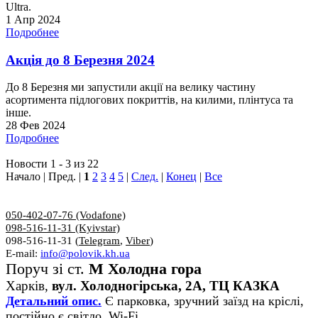
Ultra.
1 Апр 2024
Подробнее
Акція до 8 Березня 2024
До 8 Березня ми запустили акції на велику частину
асортимента підлогових покриттів, на килими, плінтуса та
інше.
28 Фев 2024
Подробнее
Новости 1 - 3 из 22
Начало | Пред. |
1
2
3
4
5
|
След.
|
Конец
|
Все
050-402-07-76 (Vodafone)
098-516-11-31 (Kyivstar)
098-516-11-31 (
Telegram
,
Viber
)
E-mail:
info@polovik.kh.ua
Поруч зі ст.
М Холодна гора
Харків,
вул. Холодногірська, 2А, ТЦ КАЗКА
Детальний опис.
Є парковка, зручний заїзд на кріслі,
постійно є світло, Wi-Fi.