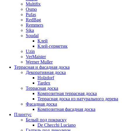
Multifix
Osmo
Pufas
RedBag
Remmers
Sika
Soudal
Клей
Клей-герметик
Uzin
VerMaister
Werner Muller
Террасная и фасадная доска
Декоративная доска
Holzdorf
Tardex
Террасная доска
Композитная террасная доска
Террасная доска из натурального дерева
Фасадная доска
Композитная фасадная доска
Плинтус
Белый под покраску
De Checchi Luciano
Галтель под линолеум