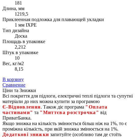
181
Длина, мм
1219,5
Приклеенная подложка для плавающей укладки
1 мм IXPE
Тип дизайна
Доска
Площадь в упаковке
2,212
Штук в упаковке
10
Вес, кг/м2
8,15
В корзину
Сравнение
Ціни та Знижки
Всі покриття для підлоги, електричні теплі підлоги та супутні
матеріали до них можна купити за програмою
Є‑Відновлення
. Також діє програма
"Оплата
частинами"
та
"Миттєва розстрочка"
від
ПриватБанка.
Якщо знижка на кількість змінюється більш ніж на 1%, то є
проміжна кількість, при якій знижка змінюється на 1%.
Додаткові знижки
запитуйте (особливо там де стоїть