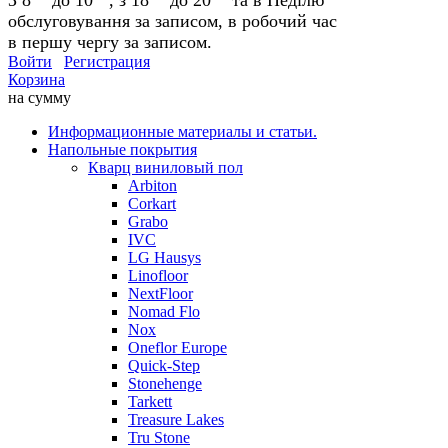
обслуговування за записом, в робочий час
в першу чергу за записом.
Войти
Регистрация
Корзина
на сумму
Информационные материалы и статьи.
Напольные покрытия
Кварц виниловый пол
Arbiton
Corkart
Grabo
IVC
LG Hausys
Linofloor
NextFloor
Nomad Flo
Nox
Oneflor Europe
Quick-Step
Stonehenge
Tarkett
Treasure Lakes
Tru Stone