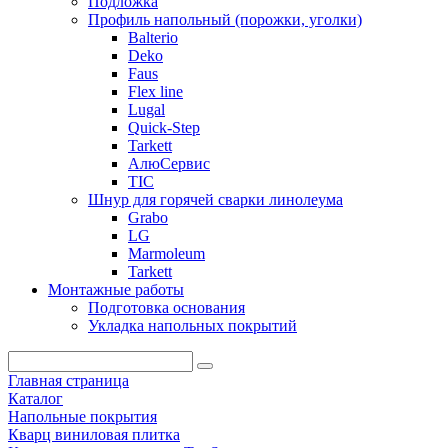
Подложка
Профиль напольный (порожки, уголки)
Balterio
Deko
Faus
Flex line
Lugal
Quick-Step
Tarkett
АлюСервис
ТІС
Шнур для горячей сварки линолеума
Grabo
LG
Marmoleum
Tarkett
Монтажные работы
Подготовка основания
Укладка напольных покрытий
Главная страница
Каталог
Напольные покрытия
Кварц виниловая плитка