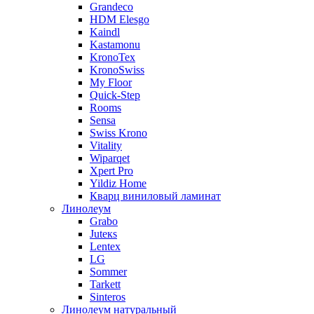
Grandeco
HDM Elesgo
Kaindl
Kastamonu
KronoTex
KronoSwiss
My Floor
Quick-Step
Rooms
Sensa
Swiss Krono
Vitality
Wiparqet
Xpert Pro
Yildiz Home
Кварц виниловый ламинат
Линолеум
Grabo
Juteкs
Lentex
LG
Sommer
Tarkett
Sinteros
Линолеум натуральный