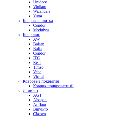
Unideco
Vinilam
Wicanders
Yutra
Ковровая плитка
Condor
Modulyss
Ковролин
AW
Balsan
Balta
Condor
ITC
Real
Timzo
Vebe
Virtual
Ковровые покрытия
Коврик прикроватный
Ламинат
AGT
Alsapan
Artfloor
BinylPro
Classen