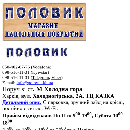
050-402-07-76 (Vodafone)
098-516-11-31 (Kyivstar)
098-516-11-31 (
Telegram
,
Viber
)
E-mail:
info@polovik.kh.ua
Поруч зі ст.
М Холодна гора
Харків,
вул. Холодногірська, 2А, ТЦ КАЗКА
Детальний опис.
Є парковка, зручний заїзд на кріслі,
постійно є світло, Wi-Fi.
00
00
00
Прийом відвідувачів Пн-Птн 9
-19
, Субота 10
-
00
18
00
00
00
00
З 8
до 10
, з 18
до 20
та в Неділю