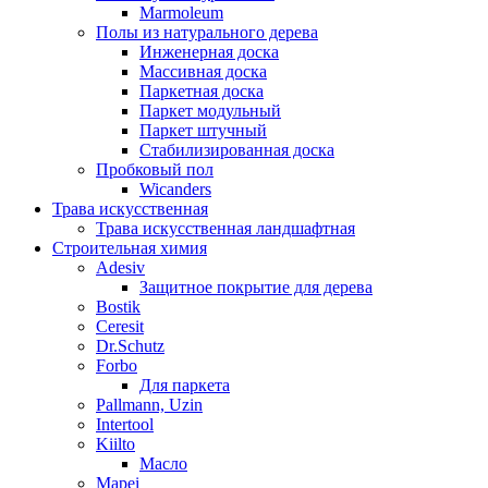
Marmoleum
Полы из натурального дерева
Инженерная доска
Массивная доска
Паркетная доска
Паркет модульный
Паркет штучный
Стабилизированная доска
Пробковый пол
Wicanders
Трава искусственная
Трава искусственная ландшафтная
Строительная химия
Adesiv
Защитное покрытие для дерева
Bostik
Ceresit
Dr.Schutz
Forbo
Для паркета
Pallmann, Uzin
Intertool
Kiilto
Масло
Mapei