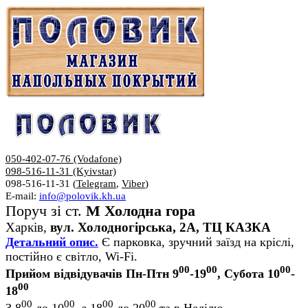
050-402-07-76 (Vodafone)
098-516-11-31 (Kyivstar)
098-516-11-31 (
Telegram
,
Viber
)
E-mail:
info@polovik.kh.ua
Поруч зі ст.
М Холодна гора
Харків,
вул. Холодногірська, 2А, ТЦ КАЗКА
Детальний опис.
Є парковка, зручний заїзд на кріслі,
постійно є світло, Wi-Fi.
00
00
00
Прийом відвідувачів Пн-Птн 9
-19
, Субота 10
-
00
18
00
00
00
00
З 8
до 10
, з 18
до 20
та в Неділю