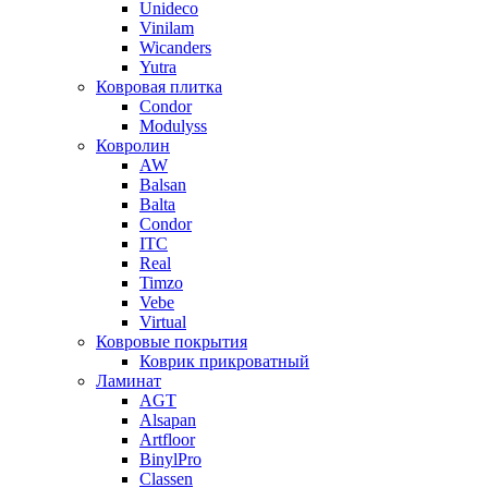
Unideco
Vinilam
Wicanders
Yutra
Ковровая плитка
Condor
Modulyss
Ковролин
AW
Balsan
Balta
Condor
ITC
Real
Timzo
Vebe
Virtual
Ковровые покрытия
Коврик прикроватный
Ламинат
AGT
Alsapan
Artfloor
BinylPro
Classen