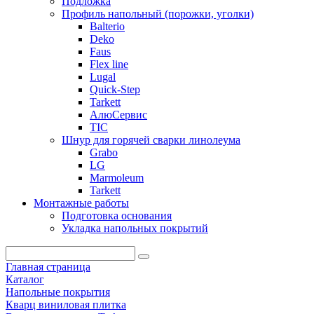
Подложка
Профиль напольный (порожки, уголки)
Balterio
Deko
Faus
Flex line
Lugal
Quick-Step
Tarkett
АлюСервис
ТІС
Шнур для горячей сварки линолеума
Grabo
LG
Marmoleum
Tarkett
Монтажные работы
Подготовка основания
Укладка напольных покрытий
Главная страница
Каталог
Напольные покрытия
Кварц виниловая плитка