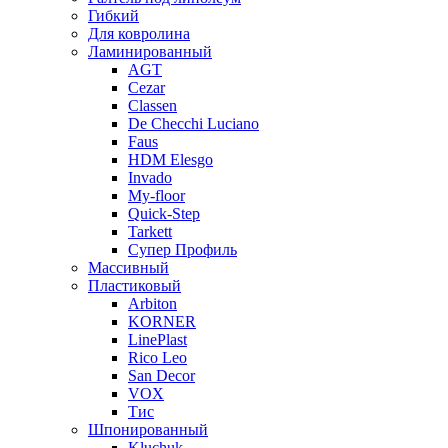
Гибкий
Для ковролина
Ламинированный
AGT
Cezar
Classen
De Checchi Luciano
Faus
HDM Elesgo
Invado
My-floor
Quick-Step
Tarkett
Супер Профиль
Массивный
Пластиковый
Arbiton
KORNER
LinePlast
Rico Leo
San Decor
VOX
Тис
Шпонированный
Kluchuk