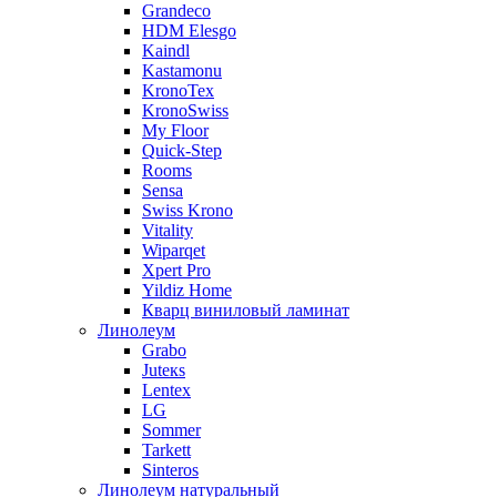
Grandeco
HDM Elesgo
Kaindl
Kastamonu
KronoTex
KronoSwiss
My Floor
Quick-Step
Rooms
Sensa
Swiss Krono
Vitality
Wiparqet
Xpert Pro
Yildiz Home
Кварц виниловый ламинат
Линолеум
Grabo
Juteкs
Lentex
LG
Sommer
Tarkett
Sinteros
Линолеум натуральный