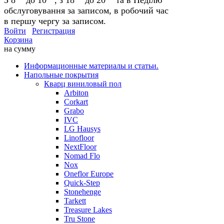
обслуговування за записом, в робочий час
в першу чергу за записом.
Войти
Регистрация
Корзина
на сумму
Информационные материалы и статьи.
Напольные покрытия
Кварц виниловый пол
Arbiton
Corkart
Grabo
IVC
LG Hausys
Linofloor
NextFloor
Nomad Flo
Nox
Oneflor Europe
Quick-Step
Stonehenge
Tarkett
Treasure Lakes
Tru Stone