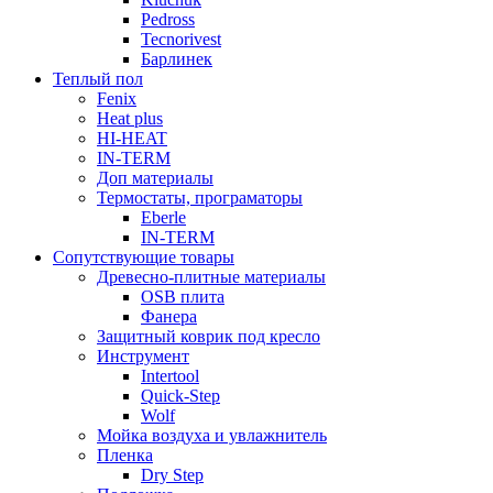
Pedross
Tecnorivest
Барлинек
Теплый пол
Fenix
Heat plus
HI-HEAT
IN-TERM
Доп материалы
Термостаты, програматоры
Eberle
IN-TERM
Сопутствующие товары
Древесно-плитные материалы
OSB плита
Фанера
Защитный коврик под кресло
Инструмент
Intertool
Quick-Step
Wolf
Мойка воздуха и увлажнитель
Пленка
Dry Step