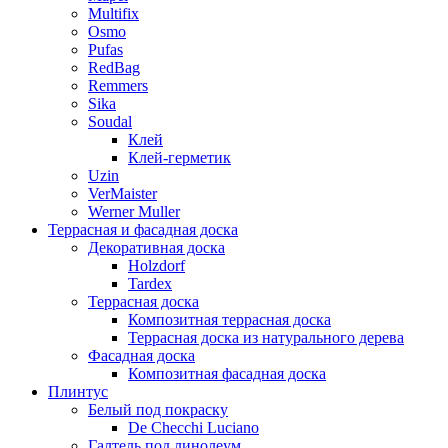
Multifix
Osmo
Pufas
RedBag
Remmers
Sika
Soudal
Клей
Клей-герметик
Uzin
VerMaister
Werner Muller
Террасная и фасадная доска
Декоративная доска
Holzdorf
Tardex
Террасная доска
Композитная террасная доска
Террасная доска из натурального дерева
Фасадная доска
Композитная фасадная доска
Плинтус
Белый под покраску
De Checchi Luciano
Галтель под линолеум