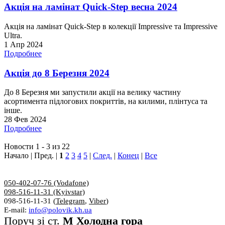
Акція на ламінат Quick-Step весна 2024
Акція на ламінат Quick-Step в колекції Impressive та Impressive
Ultra.
1 Апр 2024
Подробнее
Акція до 8 Березня 2024
До 8 Березня ми запустили акції на велику частину
асортимента підлогових покриттів, на килими, плінтуса та
інше.
28 Фев 2024
Подробнее
Новости 1 - 3 из 22
Начало | Пред. |
1
2
3
4
5
|
След.
|
Конец
|
Все
050-402-07-76 (Vodafone)
098-516-11-31 (Kyivstar)
098-516-11-31 (
Telegram
,
Viber
)
E-mail:
info@polovik.kh.ua
Поруч зі ст.
М Холодна гора