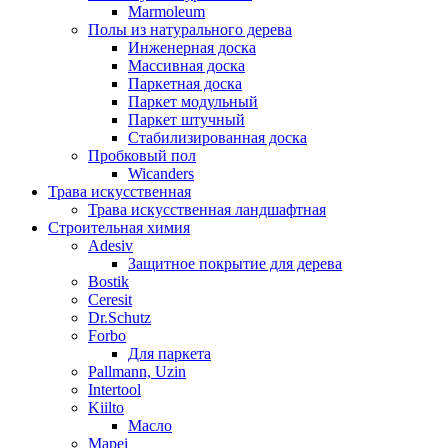
Marmoleum
Полы из натурального дерева
Инженерная доска
Массивная доска
Паркетная доска
Паркет модульный
Паркет штучный
Стабилизированная доска
Пробковый пол
Wicanders
Трава искусственная
Трава искусственная ландшафтная
Строительная химия
Adesiv
Защитное покрытие для дерева
Bostik
Ceresit
Dr.Schutz
Forbo
Для паркета
Pallmann, Uzin
Intertool
Kiilto
Масло
Mapei