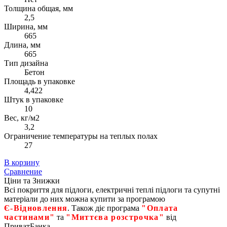
Толщина общая, мм
2,5
Ширина, мм
665
Длина, мм
665
Тип дизайна
Бетон
Площадь в упаковке
4,422
Штук в упаковке
10
Вес, кг/м2
3,2
Ограничение температуры на теплых полах
27
В корзину
Сравнение
Ціни та Знижки
Всі покриття для підлоги, електричні теплі підлоги та супутні
матеріали до них можна купити за програмою
Є‑Відновлення
. Також діє програма
"Оплата
частинами"
та
"Миттєва розстрочка"
від
ПриватБанка.