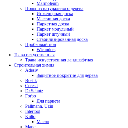
Marmoleum
Полы из натурального дерева
Инженерная доска
Массивная доска
Паркетная доска
Паркет модульный
Паркет штучный
Стабилизированная доска
Пробковый пол
Wicanders
Трава искусственная
Трава искусственная ландшафтная
Строительная химия
Adesiv
Защитное покрытие для дерева
Bostik
Ceresit
Dr.Schutz
Forbo
Для паркета
Pallmann, Uzin
Intertool
Kiilto
Масло
Mapei