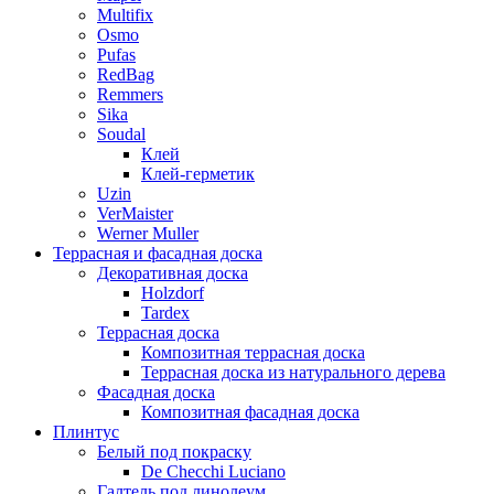
Multifix
Osmo
Pufas
RedBag
Remmers
Sika
Soudal
Клей
Клей-герметик
Uzin
VerMaister
Werner Muller
Террасная и фасадная доска
Декоративная доска
Holzdorf
Tardex
Террасная доска
Композитная террасная доска
Террасная доска из натурального дерева
Фасадная доска
Композитная фасадная доска
Плинтус
Белый под покраску
De Checchi Luciano
Галтель под линолеум