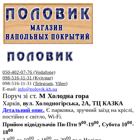
050-402-07-76 (Vodafone)
098-516-11-31 (Kyivstar)
098-516-11-31 (
Telegram
,
Viber
)
E-mail:
info@polovik.kh.ua
Поруч зі ст.
М Холодна гора
Харків,
вул. Холодногірська, 2А, ТЦ КАЗКА
Детальний опис.
Є парковка, зручний заїзд на кріслі,
постійно є світло, Wi-Fi.
00
00
00
Прийом відвідувачів Пн-Птн 9
-19
, Субота 10
-
00
18
00
00
00
00
З 8
до 10
, з 18
до 20
та в Неділю