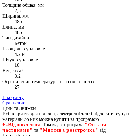
Толщина общая, мм
2,5
Ширина, мм
485
Длина, мм
485
Тип дизайна
Бетон
Площадь в упаковке
4,234
Штук в упаковке
18
Вес, кг/м2
3,2
Ограничение температуры на теплых полах
27
В корзину
Сравнение
Ціни та Знижки
Всі покриття для підлоги, електричні теплі підлоги та супутні
матеріали до них можна купити за програмою
Є‑Відновлення
. Також діє програма
"Оплата
частинами"
та
"Миттєва розстрочка"
від
ПриватБанка.