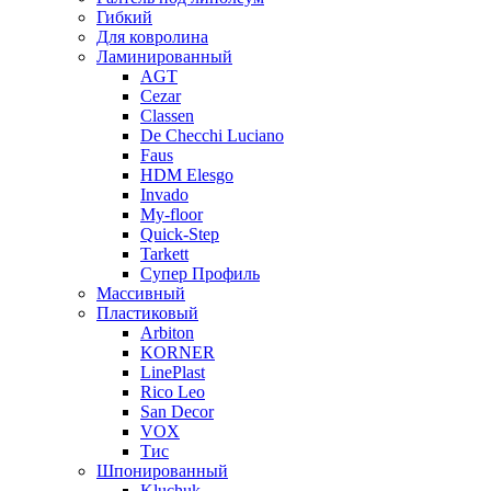
Гибкий
Для ковролина
Ламинированный
AGT
Cezar
Classen
De Checchi Luciano
Faus
HDM Elesgo
Invado
My-floor
Quick-Step
Tarkett
Супер Профиль
Массивный
Пластиковый
Arbiton
KORNER
LinePlast
Rico Leo
San Decor
VOX
Тис
Шпонированный
Kluchuk