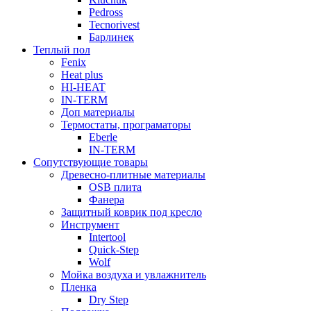
Pedross
Tecnorivest
Барлинек
Теплый пол
Fenix
Heat plus
HI-HEAT
IN-TERM
Доп материалы
Термостаты, програматоры
Eberle
IN-TERM
Сопутствующие товары
Древесно-плитные материалы
OSB плита
Фанера
Защитный коврик под кресло
Инструмент
Intertool
Quick-Step
Wolf
Мойка воздуха и увлажнитель
Пленка
Dry Step