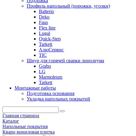
Подложка
Профиль напольный (порожки, уголки)
Balterio
Deko
Faus
Flex line
Lugal
Quick-Step
Tarkett
АлюСервис
ТІС
Шнур для горячей сварки линолеума
Grabo
LG
Marmoleum
Tarkett
Монтажные работы
Подготовка основания
Укладка напольных покрытий
Главная страница
Каталог
Напольные покрытия
Кварц виниловая плитка