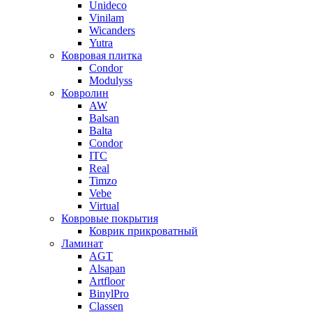
Unideco
Vinilam
Wicanders
Yutra
Ковровая плитка
Condor
Modulyss
Ковролин
AW
Balsan
Balta
Condor
ITC
Real
Timzo
Vebe
Virtual
Ковровые покрытия
Коврик прикроватный
Ламинат
AGT
Alsapan
Artfloor
BinylPro
Classen