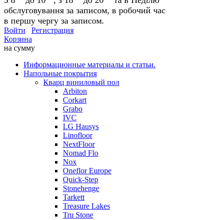
обслуговування за записом, в робочий час
в першу чергу за записом.
Войти
Регистрация
Корзина
на сумму
Информационные материалы и статьи.
Напольные покрытия
Кварц виниловый пол
Arbiton
Corkart
Grabo
IVC
LG Hausys
Linofloor
NextFloor
Nomad Flo
Nox
Oneflor Europe
Quick-Step
Stonehenge
Tarkett
Treasure Lakes
Tru Stone