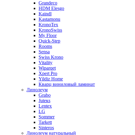
Grandeco
HDM Elesgo
Kaindl
Kastamonu
KronoTex
KronoSwiss
My Floor
Quick-Step
Rooms
Sensa
Swiss Krono
Vitality
Wiparqet
Xpert Pro
Yildiz Home
Кварц виниловый ламинат
Линолеум
Grabo
Juteкs
Lentex
LG
Sommer
Tarkett
Sinteros
Линолеум натуральный