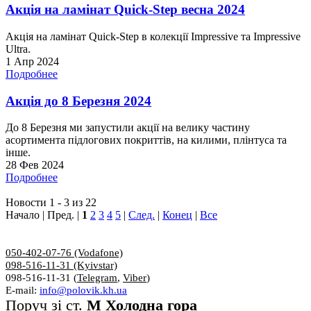
Акція на ламінат Quick-Step весна 2024
Акція на ламінат Quick-Step в колекції Impressive та Impressive
Ultra.
1 Апр 2024
Подробнее
Акція до 8 Березня 2024
До 8 Березня ми запустили акції на велику частину
асортимента підлогових покриттів, на килими, плінтуса та
інше.
28 Фев 2024
Подробнее
Новости 1 - 3 из 22
Начало | Пред. |
1
2
3
4
5
|
След.
|
Конец
|
Все
050-402-07-76 (Vodafone)
098-516-11-31 (Kyivstar)
098-516-11-31 (
Telegram
,
Viber
)
E-mail:
info@polovik.kh.ua
Поруч зі ст.
М Холодна гора