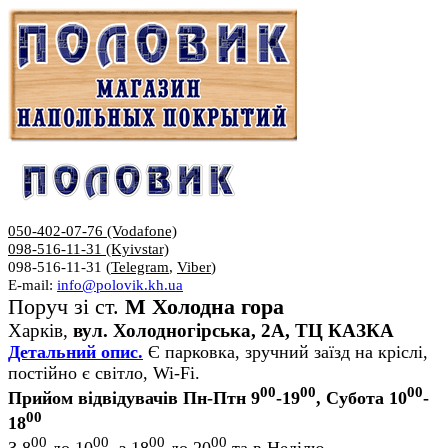
050-402-07-76 (Vodafone)
098-516-11-31 (Kyivstar)
098-516-11-31 (
Telegram
,
Viber
)
E-mail:
info@polovik.kh.ua
Поруч зі ст.
М Холодна гора
Харків,
вул. Холодногірська, 2А, ТЦ КАЗКА
Детальний опис.
Є парковка, зручний заїзд на кріслі,
постійно є світло, Wi-Fi.
00
00
00
Прийом відвідувачів Пн-Птн 9
-19
, Субота 10
-
00
18
00
00
00
00
З 8
до 10
, з 18
до 20
та в Неділю