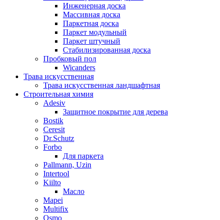
Инженерная доска
Массивная доска
Паркетная доска
Паркет модульный
Паркет штучный
Стабилизированная доска
Пробковый пол
Wicanders
Трава искусственная
Трава искусственная ландшафтная
Строительная химия
Adesiv
Защитное покрытие для дерева
Bostik
Ceresit
Dr.Schutz
Forbo
Для паркета
Pallmann, Uzin
Intertool
Kiilto
Масло
Mapei
Multifix
Osmo