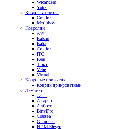
Wicanders
Yutra
Ковровая плитка
Condor
Modulyss
Ковролин
AW
Balsan
Balta
Condor
ITC
Real
Timzo
Vebe
Virtual
Ковровые покрытия
Коврик прикроватный
Ламинат
AGT
Alsapan
Artfloor
BinylPro
Classen
Grandeco
HDM Elesgo