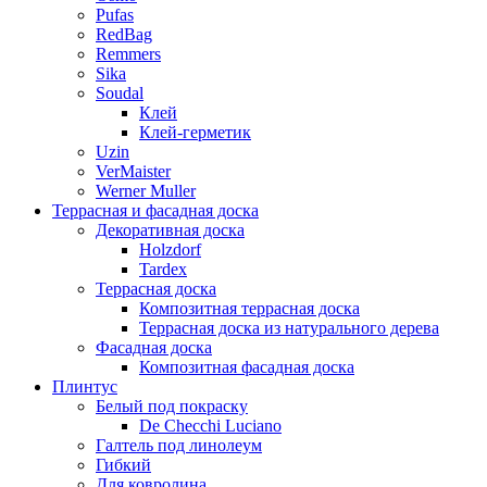
Pufas
RedBag
Remmers
Sika
Soudal
Клей
Клей-герметик
Uzin
VerMaister
Werner Muller
Террасная и фасадная доска
Декоративная доска
Holzdorf
Tardex
Террасная доска
Композитная террасная доска
Террасная доска из натурального дерева
Фасадная доска
Композитная фасадная доска
Плинтус
Белый под покраску
De Checchi Luciano
Галтель под линолеум
Гибкий
Для ковролина