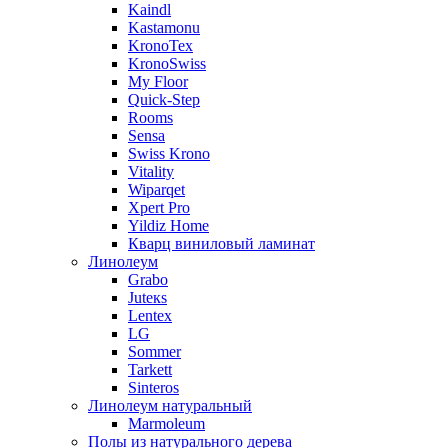
Kaindl
Kastamonu
KronoTex
KronoSwiss
My Floor
Quick-Step
Rooms
Sensa
Swiss Krono
Vitality
Wiparqet
Xpert Pro
Yildiz Home
Кварц виниловый ламинат
Линолеум
Grabo
Juteкs
Lentex
LG
Sommer
Tarkett
Sinteros
Линолеум натуральный
Marmoleum
Полы из натурального дерева