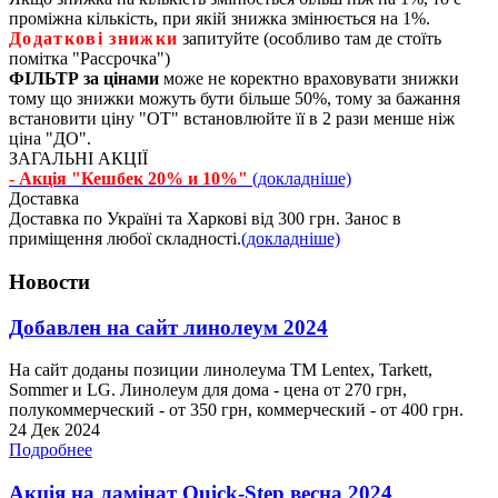
проміжна кількість, при якій знижка змінюється на 1%.
Додаткові знижки
запитуйте (особливо там де стоїть
помітка "Рассрочка")
ФІЛЬТР за цінами
може не коректно враховувати знижки
тому що знижки можуть бути більше 50%, тому за бажання
встановити ціну "ОТ" встановлюйте її в 2 рази менше ніж
ціна "ДО".
ЗАГАЛЬНІ АКЦІЇ
- Акція "Кешбек 20% и 10%"
(докладніше)
Доставка
Доставка по Україні та Харкові від 300 грн. Занос в
приміщення любої складності.
(докладніше)
Новости
Добавлен на сайт линолеум 2024
На сайт доданы позиции линолеума ТМ Lentex, Tarkett,
Sommer и LG. Линолеум для дома - цена от 270 грн,
полукоммерческий - от 350 грн, коммерческий - от 400 грн.
24 Дек 2024
Подробнее
Акція на ламінат Quick-Step весна 2024