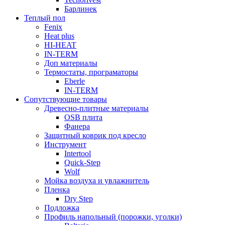
Барлинек
Теплый пол
Fenix
Heat plus
HI-HEAT
IN-TERM
Доп материалы
Термостаты, програматоры
Eberle
IN-TERM
Сопутствующие товары
Древесно-плитные материалы
OSB плита
Фанера
Защитный коврик под кресло
Инструмент
Intertool
Quick-Step
Wolf
Мойка воздуха и увлажнитель
Пленка
Dry Step
Подложка
Профиль напольный (порожки, уголки)