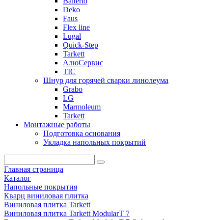
Balterio
Deko
Faus
Flex line
Lugal
Quick-Step
Tarkett
АлюСервис
ТІС
Шнур для горячей сварки линолеума
Grabo
LG
Marmoleum
Tarkett
Монтажные работы
Подготовка основания
Укладка напольных покрытий
Главная страница
Каталог
Напольные покрытия
Кварц виниловая плитка
Виниловая плитка Tarkett
Виниловая плитка Tarkett ModularT 7