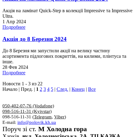
Акція на ламінат Quick-Step в колекції Impressive та Impressive
Ultra.
1 Апр 2024
Подробнее
Акція до 8 Березня 2024
До 8 Березня ми запустили акції на велику частину
асортимента підлогових покриттів, на килими, плінтуса та
інше.
28 Фев 2024
Подробнее
Новости 1 - 3 из 22
Начало | Пред. |
1
2
3
4
5
|
След.
|
Конец
|
Все
050-402-07-76 (Vodafone)
098-516-11-31 (Kyivstar)
098-516-11-31 (
Telegram
,
Viber
)
E-mail:
info@polovik.kh.ua
Поруч зі ст.
М Холодна гора
Харків,
вул. Холодногірська, 2А, ТЦ КАЗКА