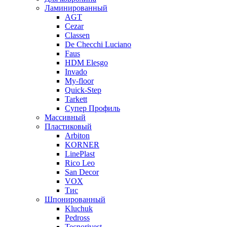
Ламинированный
AGT
Cezar
Classen
De Checchi Luciano
Faus
HDM Elesgo
Invado
My-floor
Quick-Step
Tarkett
Супер Профиль
Массивный
Пластиковый
Arbiton
KORNER
LinePlast
Rico Leo
San Decor
VOX
Тис
Шпонированный
Kluchuk
Pedross
Tecnorivest