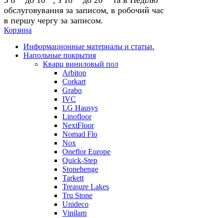
обслуговування за записом, в робочий час
в першу чергу за записом.
Корзина
Информационные материалы и статьи.
Напольные покрытия
Кварц виниловый пол
Arbiton
Corkart
Grabo
IVC
LG Hausys
Linofloor
NextFloor
Nomad Flo
Nox
Oneflor Europe
Quick-Step
Stonehenge
Tarkett
Treasure Lakes
Tru Stone
Unideco
Vinilam