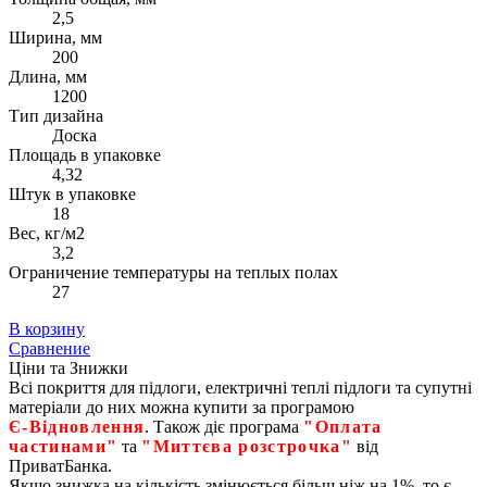
2,5
Ширина, мм
200
Длина, мм
1200
Тип дизайна
Доска
Площадь в упаковке
4,32
Штук в упаковке
18
Вес, кг/м2
3,2
Ограничение температуры на теплых полах
27
В корзину
Сравнение
Ціни та Знижки
Всі покриття для підлоги, електричні теплі підлоги та супутні
матеріали до них можна купити за програмою
Є‑Відновлення
. Також діє програма
"Оплата
частинами"
та
"Миттєва розстрочка"
від
ПриватБанка.
Якщо знижка на кількість змінюється більш ніж на 1%, то є