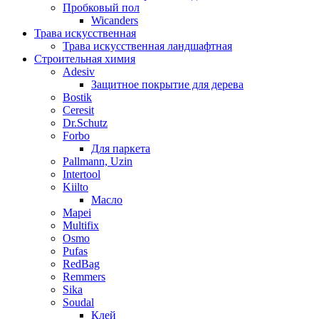
Пробковый пол
Wicanders
Трава искусственная
Трава искусственная ландшафтная
Строительная химия
Adesiv
Защитное покрытие для дерева
Bostik
Ceresit
Dr.Schutz
Forbo
Для паркета
Pallmann, Uzin
Intertool
Kiilto
Масло
Mapei
Multifix
Osmo
Pufas
RedBag
Remmers
Sika
Soudal
Клей