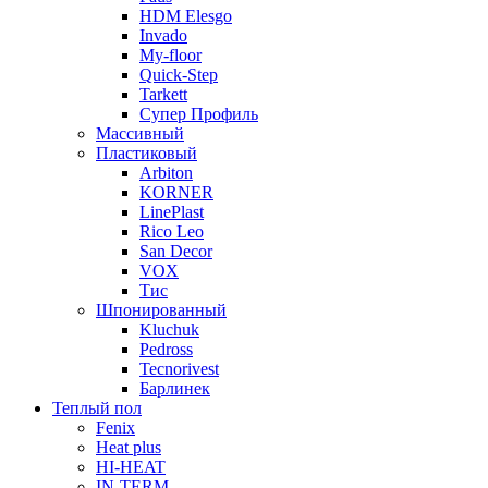
HDM Elesgo
Invado
My-floor
Quick-Step
Tarkett
Супер Профиль
Массивный
Пластиковый
Arbiton
KORNER
LinePlast
Rico Leo
San Decor
VOX
Тис
Шпонированный
Kluchuk
Pedross
Tecnorivest
Барлинек
Теплый пол
Fenix
Heat plus
HI-HEAT
IN-TERM