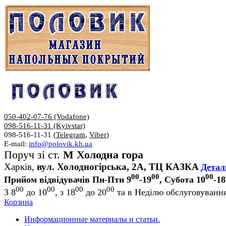
050-402-07-76 (Vodafone)
098-516-11-31 (Kyivstar)
098-516-11-31 (
Telegram
,
Viber
)
E-mail:
info@polovik.kh.ua
Поруч зі ст.
М Холодна гора
Харків,
вул. Холодногірська, 2А, ТЦ КАЗКА
Детал
00
00
00
Прийом відвідувачів Пн-Птн 9
-19
, Субота 10
-18
00
00
00
00
З 8
до 10
, з 18
до 20
та в Неділю обслуговування
Корзина
Информационные материалы и статьи.