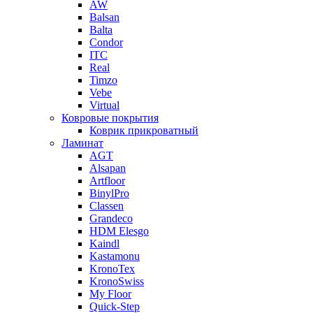
AW
Balsan
Balta
Condor
ITC
Real
Timzo
Vebe
Virtual
Ковровые покрытия
Коврик прикроватный
Ламинат
AGT
Alsapan
Artfloor
BinylPro
Classen
Grandeco
HDM Elesgo
Kaindl
Kastamonu
KronoTex
KronoSwiss
My Floor
Quick-Step