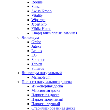
Rooms
Sensa
Swiss Krono
Vitality
Wiparqet
Xpert Pro
Yildiz Home
Кварц виниловый ламинат
Линолеум
Grabo
Juteкs
Lentex
LG
Sommer
Tarkett
Sinteros
Линолеум натуральный
Marmoleum
Полы из натурального дерева
Инженерная доска
Массивная доска
Паркетная доска
Паркет модульный
Паркет штучный
Стабилизированная доска