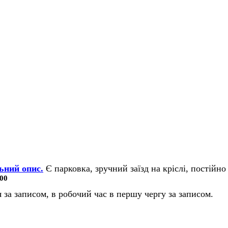
ьний опис.
Є парковка, зручний заїзд на кріслі, постійно 
00
 за записом, в робочий час в першу чергу за записом.