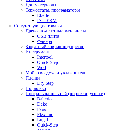
Доп материалы
Термостаты, програматоры
Eberle
IN-TERM
Сопутствующие товары
Древесно-плитные материалы
OSB плита
Фанера
Защитный коврик под кресло
Инструмент
Intertool
Quick-Step
Wolf
Мойка воздуха и увлажнитель
Пленка
Dry Step
Подложка
Профиль напольный (порожки, уголки)
Balterio
Deko
Faus
Flex line
Lugal
Quick-Step