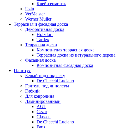
Клей-герметик
Uzin
VerMaister
Werner Muller
Террасная и фасадная доска
Декоративная доска
Holzdorf
Tardex
Террасная доска
Композитная террасная доска
Террасная доска из натурального дерева
Фасадная доска
Композитная фасадная доска
Плинтус
Белый под покраску
De Checchi Luciano
Галтель под линолеум
Гибкий
Для ковролина
Ламинированный
AGT
Cezar
Classen
De Checchi Luciano
Faus