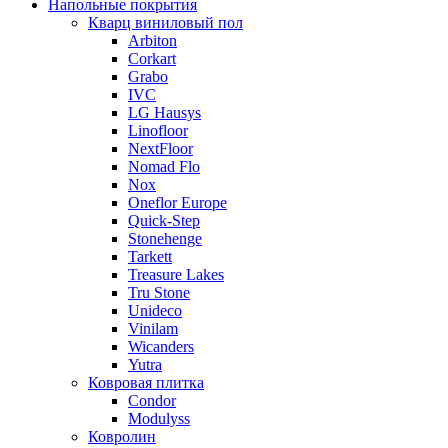
Напольные покрытия
Кварц виниловый пол
Arbiton
Corkart
Grabo
IVC
LG Hausys
Linofloor
NextFloor
Nomad Flo
Nox
Oneflor Europe
Quick-Step
Stonehenge
Tarkett
Treasure Lakes
Tru Stone
Unideco
Vinilam
Wicanders
Yutra
Ковровая плитка
Condor
Modulyss
Ковролин