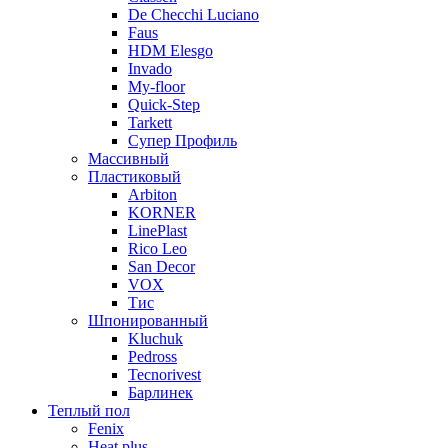
De Checchi Luciano
Faus
HDM Elesgo
Invado
My-floor
Quick-Step
Tarkett
Супер Профиль
Массивный
Пластиковый
Arbiton
KORNER
LinePlast
Rico Leo
San Decor
VOX
Тис
Шпонированный
Kluchuk
Pedross
Tecnorivest
Барлинек
Теплый пол
Fenix
Heat plus