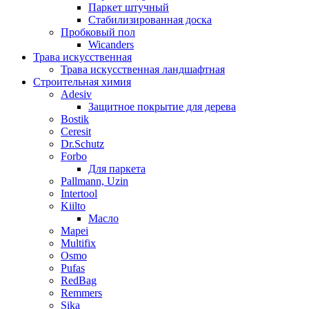
Паркет штучный
Стабилизированная доска
Пробковый пол
Wicanders
Трава искусственная
Трава искусственная ландшафтная
Строительная химия
Adesiv
Защитное покрытие для дерева
Bostik
Ceresit
Dr.Schutz
Forbo
Для паркета
Pallmann, Uzin
Intertool
Kiilto
Масло
Mapei
Multifix
Osmo
Pufas
RedBag
Remmers
Sika