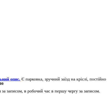
ьний опис.
Є парковка, зручний заїзд на кріслі, постійно 
00
 за записом, в робочий час в першу чергу за записом.