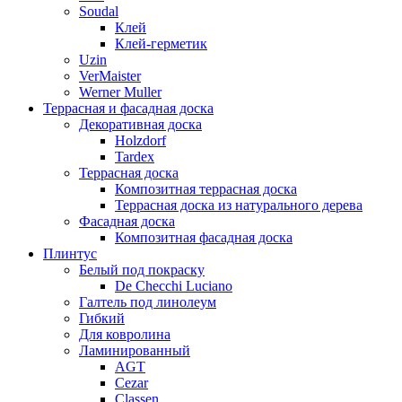
Soudal
Клей
Клей-герметик
Uzin
VerMaister
Werner Muller
Террасная и фасадная доска
Декоративная доска
Holzdorf
Tardex
Террасная доска
Композитная террасная доска
Террасная доска из натурального дерева
Фасадная доска
Композитная фасадная доска
Плинтус
Белый под покраску
De Checchi Luciano
Галтель под линолеум
Гибкий
Для ковролина
Ламинированный
AGT
Cezar
Classen