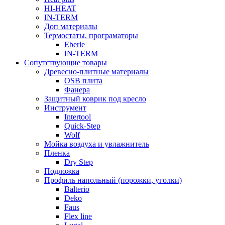
HI-HEAT
IN-TERM
Доп материалы
Термостаты, програматоры
Eberle
IN-TERM
Сопутствующие товары
Древесно-плитные материалы
OSB плита
Фанера
Защитный коврик под кресло
Инструмент
Intertool
Quick-Step
Wolf
Мойка воздуха и увлажнитель
Пленка
Dry Step
Подложка
Профиль напольный (порожки, уголки)
Balterio
Deko
Faus
Flex line