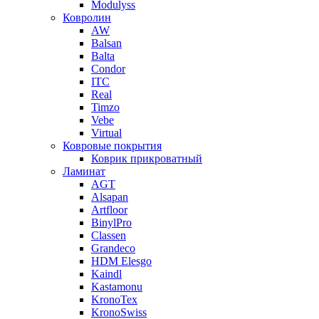
Modulyss
Ковролин
AW
Balsan
Balta
Condor
ITC
Real
Timzo
Vebe
Virtual
Ковровые покрытия
Коврик прикроватный
Ламинат
AGT
Alsapan
Artfloor
BinylPro
Classen
Grandeco
HDM Elesgo
Kaindl
Kastamonu
KronoTex
KronoSwiss