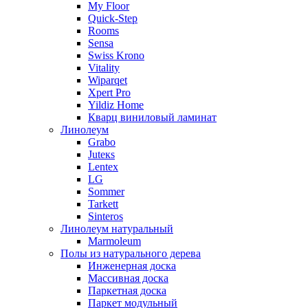
My Floor
Quick-Step
Rooms
Sensa
Swiss Krono
Vitality
Wiparqet
Xpert Pro
Yildiz Home
Кварц виниловый ламинат
Линолеум
Grabo
Juteкs
Lentex
LG
Sommer
Tarkett
Sinteros
Линолеум натуральный
Marmoleum
Полы из натурального дерева
Инженерная доска
Массивная доска
Паркетная доска
Паркет модульный