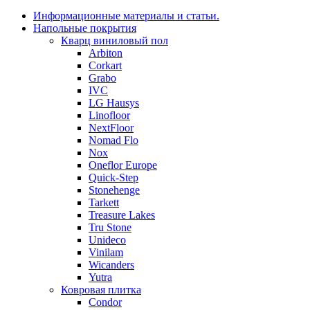
Информационные материалы и статьи.
Напольные покрытия
Кварц виниловый пол
Arbiton
Corkart
Grabo
IVC
LG Hausys
Linofloor
NextFloor
Nomad Flo
Nox
Oneflor Europe
Quick-Step
Stonehenge
Tarkett
Treasure Lakes
Tru Stone
Unideco
Vinilam
Wicanders
Yutra
Ковровая плитка
Condor