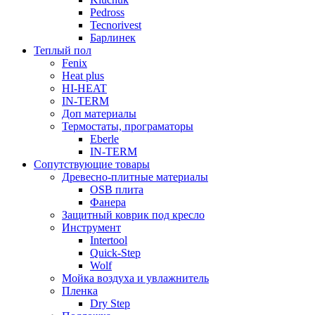
Pedross
Tecnorivest
Барлинек
Теплый пол
Fenix
Heat plus
HI-HEAT
IN-TERM
Доп материалы
Термостаты, програматоры
Eberle
IN-TERM
Сопутствующие товары
Древесно-плитные материалы
OSB плита
Фанера
Защитный коврик под кресло
Инструмент
Intertool
Quick-Step
Wolf
Мойка воздуха и увлажнитель
Пленка
Dry Step