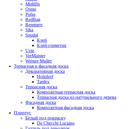
Multifix
Osmo
Pufas
RedBag
Remmers
Sika
Soudal
Клей
Клей-герметик
Uzin
VerMaister
Werner Muller
Террасная и фасадная доска
Декоративная доска
Holzdorf
Tardex
Террасная доска
Композитная террасная доска
Террасная доска из натурального дерева
Фасадная доска
Композитная фасадная доска
Плинтус
Белый под покраску
De Checchi Luciano
Галтель под линолеум