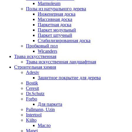
Marmoleum
Полы из натурального дерева
Инженерная доска
Массивная доска
Паркетная доска
Паркет модульный
Паркет штучный
Стабилизированная доска
Пробковый пол
Wicanders
Трава искусственная
Трава искусственная ландшафтная
Строительная химия
Adesiv
Защитное покрытие для дерева
Bostik
Ceresit
Dr.Schutz
Forbo
Для паркета
Pallmann, Uzin
Intertool
Kiilto
Масло
Mapei