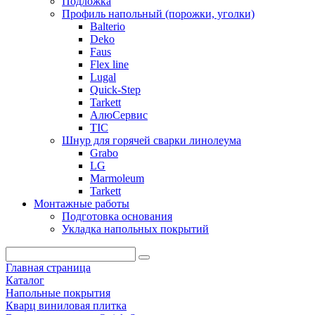
Подложка
Профиль напольный (порожки, уголки)
Balterio
Deko
Faus
Flex line
Lugal
Quick-Step
Tarkett
АлюСервис
ТІС
Шнур для горячей сварки линолеума
Grabo
LG
Marmoleum
Tarkett
Монтажные работы
Подготовка основания
Укладка напольных покрытий
Главная страница
Каталог
Напольные покрытия
Кварц виниловая плитка