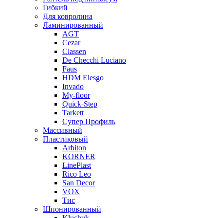
Гибкий
Для ковролина
Ламинированный
AGT
Cezar
Classen
De Checchi Luciano
Faus
HDM Elesgo
Invado
My-floor
Quick-Step
Tarkett
Супер Профиль
Массивный
Пластиковый
Arbiton
KORNER
LinePlast
Rico Leo
San Decor
VOX
Тис
Шпонированный
Kluchuk