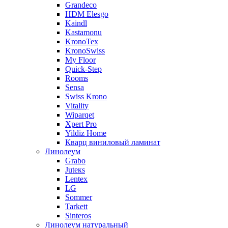
Grandeco
HDM Elesgo
Kaindl
Kastamonu
KronoTex
KronoSwiss
My Floor
Quick-Step
Rooms
Sensa
Swiss Krono
Vitality
Wiparqet
Xpert Pro
Yildiz Home
Кварц виниловый ламинат
Линолеум
Grabo
Juteкs
Lentex
LG
Sommer
Tarkett
Sinteros
Линолеум натуральный