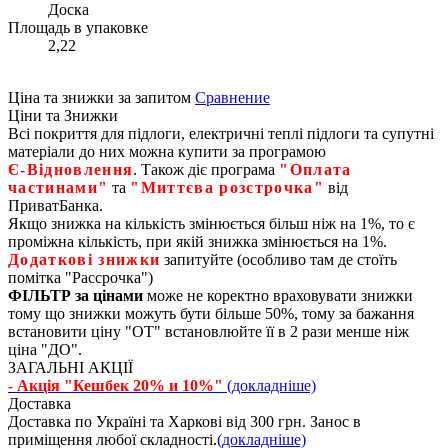
Доска
Площадь в упаковке
2,22
Ціна та знижки за запитом
Сравнение
Ціни та Знижки
Всі покриття для підлоги, електричні теплі підлоги та супутні
матеріали до них можна купити за програмою
Є‑Відновлення
. Також діє програма
"Оплата
частинами"
та
"Миттєва розстрочка"
від
ПриватБанка.
Якщо знижка на кількість змінюється більш ніж на 1%, то є
проміжна кількість, при якій знижка змінюється на 1%.
Додаткові знижки
запитуйте (особливо там де стоїть
помітка "Рассрочка")
ФІЛЬТР за цінами
може не коректно враховувати знижки
тому що знижки можуть бути більше 50%, тому за бажання
встановити ціну "ОТ" встановлюйте її в 2 рази менше ніж
ціна "ДО".
ЗАГАЛЬНІ АКЦІЇ
- Акція "Кешбек 20% и 10%"
(докладніше)
Доставка
Доставка по Україні та Харкові від 300 грн. Занос в
приміщення любої складності.
(докладніше)