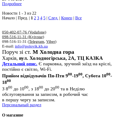
Подробнее
Новости 1 - 3 из 22
Начало | Пред. |
1
2
3
4
5
|
След.
|
Конец
|
Все
050-402-07-76 (Vodafone)
098-516-11-31 (Kyivstar)
098-516-11-31 (
Telegram
,
Viber
)
E-mail:
info@polovik.kh.ua
Поруч зі ст.
М Холодна гора
Харків,
вул. Холодногірська, 2А, ТЦ КАЗКА
Детальний опис.
Є парковка, зручний заїзд на кріслі,
постійно є світло, Wi-Fi.
00
00
00
Прийом відвідувачів Пн-Птн 9
-19
, Субота 10
-
00
18
00
00
00
00
З 8
до 10
, з 18
до 20
та в Неділю
обслуговування за записом, в робочий час
в першу чергу за записом.
Персональный раздел
О магазине