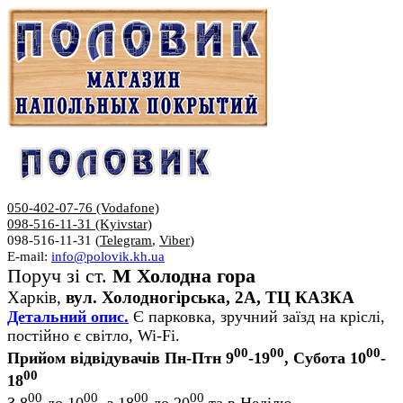
050-402-07-76 (Vodafone)
098-516-11-31 (Kyivstar)
098-516-11-31 (
Telegram
,
Viber
)
E-mail:
info@polovik.kh.ua
Поруч зі ст.
М Холодна гора
Харків,
вул. Холодногірська, 2А, ТЦ КАЗКА
Детальний опис.
Є парковка, зручний заїзд на кріслі,
постійно є світло, Wi-Fi.
00
00
00
Прийом відвідувачів Пн-Птн 9
-19
, Субота 10
-
00
18
00
00
00
00
З 8
до 10
, з 18
до 20
та в Неділю