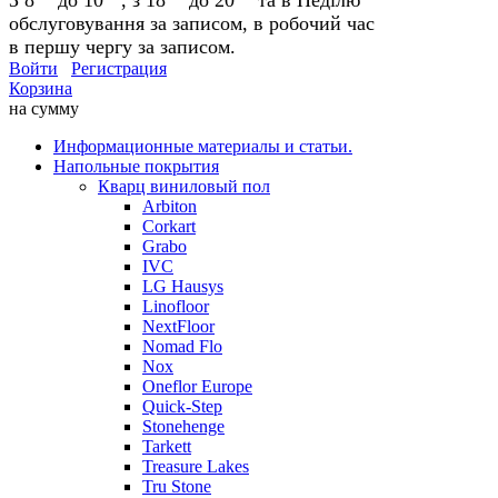
обслуговування за записом, в робочий час
в першу чергу за записом.
Войти
Регистрация
Корзина
на сумму
Информационные материалы и статьи.
Напольные покрытия
Кварц виниловый пол
Arbiton
Corkart
Grabo
IVC
LG Hausys
Linofloor
NextFloor
Nomad Flo
Nox
Oneflor Europe
Quick-Step
Stonehenge
Tarkett
Treasure Lakes
Tru Stone