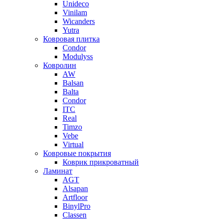
Unideco
Vinilam
Wicanders
Yutra
Ковровая плитка
Condor
Modulyss
Ковролин
AW
Balsan
Balta
Condor
ITC
Real
Timzo
Vebe
Virtual
Ковровые покрытия
Коврик прикроватный
Ламинат
AGT
Alsapan
Artfloor
BinylPro
Classen