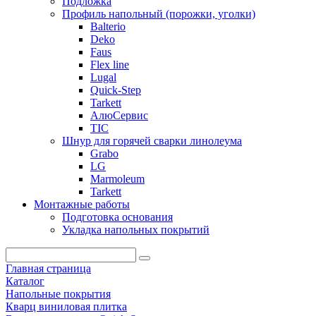
Подложка
Профиль напольный (порожки, уголки)
Balterio
Deko
Faus
Flex line
Lugal
Quick-Step
Tarkett
АлюСервис
ТІС
Шнур для горячей сварки линолеума
Grabo
LG
Marmoleum
Tarkett
Монтажные работы
Подготовка основания
Укладка напольных покрытий
Главная страница
Каталог
Напольные покрытия
Кварц виниловая плитка