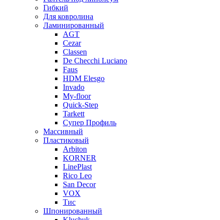
Гибкий
Для ковролина
Ламинированный
AGT
Cezar
Classen
De Checchi Luciano
Faus
HDM Elesgo
Invado
My-floor
Quick-Step
Tarkett
Супер Профиль
Массивный
Пластиковый
Arbiton
KORNER
LinePlast
Rico Leo
San Decor
VOX
Тис
Шпонированный
Kluchuk