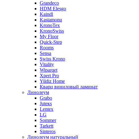
Grandeco
HDM Elesgo
Kaindl
Kastamonu
KronoTex
KronoSwiss
My Floor
Quick-Step
Rooms
Sensa
Swiss Krono
Vitality
Wiparqet
Xpert Pro
Yildiz Home
Кварц виниловый ламинат
Линолеум
Grabo
Juteкs
Lentex
LG
Sommer
Tarkett
Sinteros
Линолеум натуральный