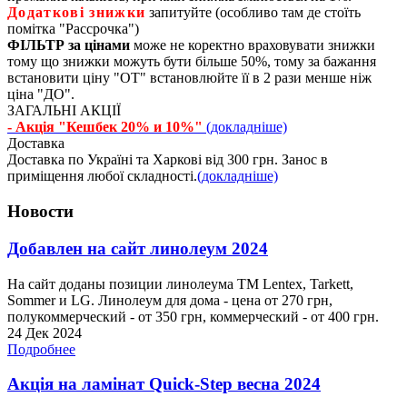
Додаткові знижки
запитуйте (особливо там де стоїть
помітка "Рассрочка")
ФІЛЬТР за цінами
може не коректно враховувати знижки
тому що знижки можуть бути більше 50%, тому за бажання
встановити ціну "ОТ" встановлюйте її в 2 рази менше ніж
ціна "ДО".
ЗАГАЛЬНІ АКЦІЇ
- Акція "Кешбек 20% и 10%"
(докладніше)
Доставка
Доставка по Україні та Харкові від 300 грн. Занос в
приміщення любої складності.
(докладніше)
Новости
Добавлен на сайт линолеум 2024
На сайт доданы позиции линолеума ТМ Lentex, Tarkett,
Sommer и LG. Линолеум для дома - цена от 270 грн,
полукоммерческий - от 350 грн, коммерческий - от 400 грн.
24 Дек 2024
Подробнее
Акція на ламінат Quick-Step весна 2024