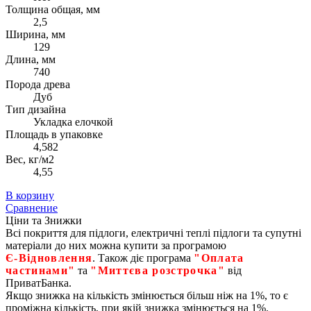
Толщина общая, мм
2,5
Ширина, мм
129
Длина, мм
740
Порода древа
Дуб
Тип дизайна
Укладка елочкой
Площадь в упаковке
4,582
Вес, кг/м2
4,55
В корзину
Сравнение
Ціни та Знижки
Всі покриття для підлоги, електричні теплі підлоги та супутні
матеріали до них можна купити за програмою
Є‑Відновлення
. Також діє програма
"Оплата
частинами"
та
"Миттєва розстрочка"
від
ПриватБанка.
Якщо знижка на кількість змінюється більш ніж на 1%, то є
проміжна кількість, при якій знижка змінюється на 1%.