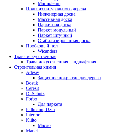
Marmoleum
Полы из натурального дерева
Инженерная доска
Массивная доска
Паркетная доска
Паркет модульный
Паркет штучный
Стабилизированная доска
Пробковый пол
Wicanders
Трава искусственная
Трава искусственная ландшафтная
Строительная химия
Adesiv
Защитное покрытие для дерева
Bostik
Ceresit
Dr.Schutz
Forbo
Для паркета
Pallmann, Uzin
Intertool
Kiilto
Масло
Mapei