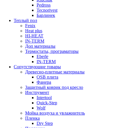
Pedross
Tecnorivest
Барлинек
Теплый пол
Fenix
Heat plus
HI-HEAT
IN-TERM
Доп материалы
Термостаты, програматоры
Eberle
IN-TERM
Сопутствующие товары
Древесно-плитные материалы
OSB плита
Фанера
Защитный коврик под кресло
Инструмент
Intertool
Quick-Step
Wolf
Мойка воздуха и увлажнитель
Пленка
Dry Step