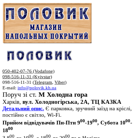
050-402-07-76 (Vodafone)
098-516-11-31 (Kyivstar)
098-516-11-31 (
Telegram
,
Viber
)
E-mail:
info@polovik.kh.ua
Поруч зі ст.
М Холодна гора
Харків,
вул. Холодногірська, 2А, ТЦ КАЗКА
Детальний опис.
Є парковка, зручний заїзд на кріслі,
постійно є світло, Wi-Fi.
00
00
00
Прийом відвідувачів Пн-Птн 9
-19
, Субота 10
-
00
18
00
00
00
00
З 8
до 10
, з 18
до 20
та в Неділю