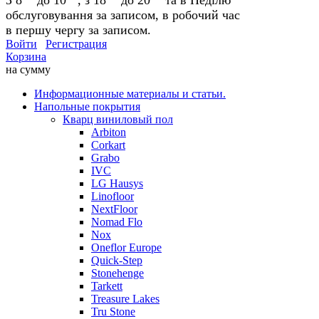
обслуговування за записом, в робочий час
в першу чергу за записом.
Войти
Регистрация
Корзина
на сумму
Информационные материалы и статьи.
Напольные покрытия
Кварц виниловый пол
Arbiton
Corkart
Grabo
IVC
LG Hausys
Linofloor
NextFloor
Nomad Flo
Nox
Oneflor Europe
Quick-Step
Stonehenge
Tarkett
Treasure Lakes
Tru Stone