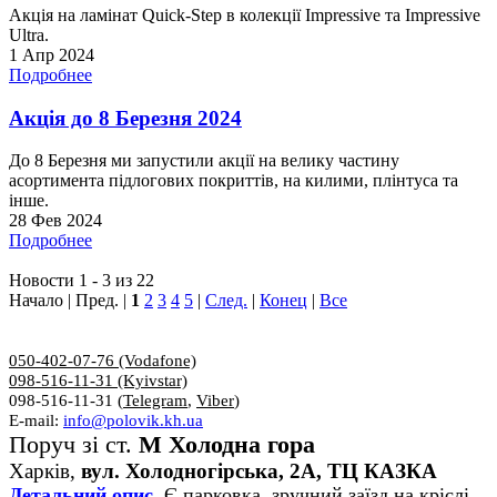
Акція на ламінат Quick-Step в колекції Impressive та Impressive
Ultra.
1 Апр 2024
Подробнее
Акція до 8 Березня 2024
До 8 Березня ми запустили акції на велику частину
асортимента підлогових покриттів, на килими, плінтуса та
інше.
28 Фев 2024
Подробнее
Новости 1 - 3 из 22
Начало | Пред. |
1
2
3
4
5
|
След.
|
Конец
|
Все
050-402-07-76 (Vodafone)
098-516-11-31 (Kyivstar)
098-516-11-31 (
Telegram
,
Viber
)
E-mail:
info@polovik.kh.ua
Поруч зі ст.
М Холодна гора
Харків,
вул. Холодногірська, 2А, ТЦ КАЗКА
Детальний опис.
Є парковка, зручний заїзд на кріслі,