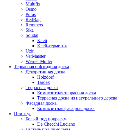
Multifix
Osmo
Pufas
RedBag
Remmers
Sika
Soudal
Клей
Клей-герметик
Uzin
VerMaister
Werner Muller
Террасная и фасадная доска
Декоративная доска
Holzdorf
Tardex
Террасная доска
Композитная террасная доска
Террасная доска из натурального дерева
Фасадная доска
Композитная фасадная доска
Плинтус
Белый под покраску
De Checchi Luciano
Галтель под линолеум