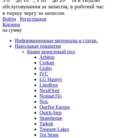
обслуговування за записом, в робочий час
в першу чергу за записом.
Войти
Регистрация
Корзина
на сумму
Информационные материалы и статьи.
Напольные покрытия
Кварц виниловый пол
Arbiton
Corkart
Grabo
IVC
LG Hausys
Linofloor
NextFloor
Nomad Flo
Nox
Oneflor Europe
Quick-Step
Stonehenge
Tarkett
Treasure Lakes
Tru Stone