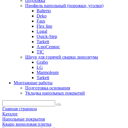
Подложка
Профиль напольный (порожки, уголки)
Balterio
Deko
Faus
Flex line
Lugal
Quick-Step
Tarkett
АлюСервис
ТІС
Шнур для горячей сварки линолеума
Grabo
LG
Marmoleum
Tarkett
Монтажные работы
Подготовка основания
Укладка напольных покрытий
Главная страница
Каталог
Напольные покрытия
Кварц виниловая плитка