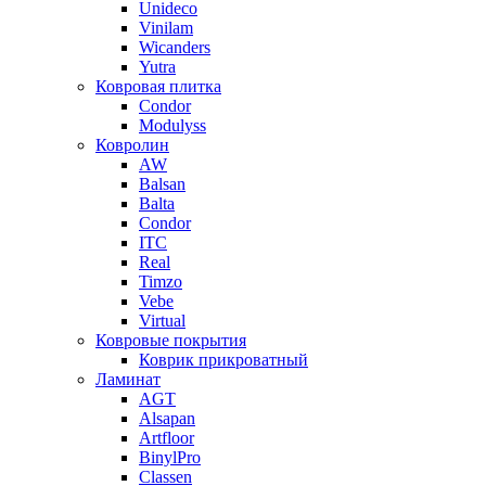
Unideco
Vinilam
Wicanders
Yutra
Ковровая плитка
Condor
Modulyss
Ковролин
AW
Balsan
Balta
Condor
ITC
Real
Timzo
Vebe
Virtual
Ковровые покрытия
Коврик прикроватный
Ламинат
AGT
Alsapan
Artfloor
BinylPro
Classen