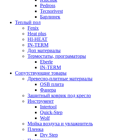
Pedross
Tecnorivest
Барлинек
Теплый пол
Fenix
Heat plus
HI-HEAT
IN-TERM
Доп материалы
Термостаты, програматоры
Eberle
IN-TERM
Сопутствующие товары
Древесно-плитные материалы
OSB плита
Фанера
Защитный коврик под кресло
Инструмент
Intertool
Quick-Step
Wolf
Мойка воздуха и увлажнитель
Пленка
Dry Step