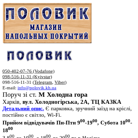
050-402-07-76 (Vodafone)
098-516-11-31 (Kyivstar)
098-516-11-31 (
Telegram
,
Viber
)
E-mail:
info@polovik.kh.ua
Поруч зі ст.
М Холодна гора
Харків,
вул. Холодногірська, 2А, ТЦ КАЗКА
Детальний опис.
Є парковка, зручний заїзд на кріслі,
постійно є світло, Wi-Fi.
00
00
00
Прийом відвідувачів Пн-Птн 9
-19
, Субота 10
-
00
18
00
00
00
00
З 8
до 10
, з 18
до 20
та в Неділю