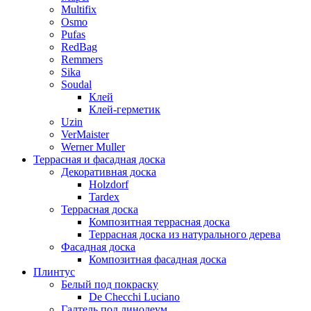
Multifix
Osmo
Pufas
RedBag
Remmers
Sika
Soudal
Клей
Клей-герметик
Uzin
VerMaister
Werner Muller
Террасная и фасадная доска
Декоративная доска
Holzdorf
Tardex
Террасная доска
Композитная террасная доска
Террасная доска из натурального дерева
Фасадная доска
Композитная фасадная доска
Плинтус
Белый под покраску
De Checchi Luciano
Галтель под линолеум