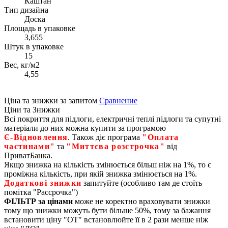
Каштан
Тип дизайна
Доска
Площадь в упаковке
3,655
Штук в упаковке
15
Вес, кг/м2
4,55
Ціна та знижки за запитом
Сравнение
Ціни та Знижки
Всі покриття для підлоги, електричні теплі підлоги та супутні
матеріали до них можна купити за програмою
Є‑Відновлення
. Також діє програма
"Оплата
частинами"
та
"Миттєва розстрочка"
від
ПриватБанка.
Якщо знижка на кількість змінюється більш ніж на 1%, то є
проміжна кількість, при якій знижка змінюється на 1%.
Додаткові знижки
запитуйте (особливо там де стоїть
помітка "Рассрочка")
ФІЛЬТР за цінами
може не коректно враховувати знижки
тому що знижки можуть бути більше 50%, тому за бажання
встановити ціну "ОТ" встановлюйте її в 2 рази менше ніж