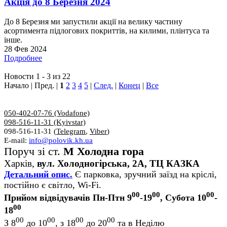
Акція до 8 Березня 2024
До 8 Березня ми запустили акції на велику частину
асортимента підлогових покриттів, на килими, плінтуса та
інше.
28 Фев 2024
Подробнее
Новости 1 - 3 из 22
Начало | Пред. |
1
2
3
4
5
|
След.
|
Конец
|
Все
050-402-07-76 (Vodafone)
098-516-11-31 (Kyivstar)
098-516-11-31 (
Telegram
,
Viber
)
E-mail:
info@polovik.kh.ua
Поруч зі ст.
М Холодна гора
Харків,
вул. Холодногірська, 2А, ТЦ КАЗКА
Детальний опис.
Є парковка, зручний заїзд на кріслі,
постійно є світло, Wi-Fi.
00
00
00
Прийом відвідувачів Пн-Птн 9
-19
, Субота 10
-
00
18
00
00
00
00
З 8
до 10
, з 18
до 20
та в Неділю