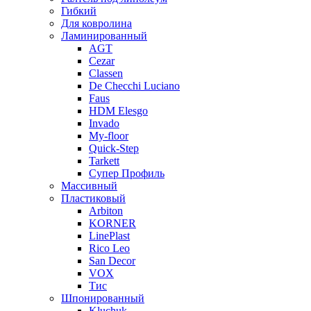
Гибкий
Для ковролина
Ламинированный
AGT
Cezar
Classen
De Checchi Luciano
Faus
HDM Elesgo
Invado
My-floor
Quick-Step
Tarkett
Супер Профиль
Массивный
Пластиковый
Arbiton
KORNER
LinePlast
Rico Leo
San Decor
VOX
Тис
Шпонированный
Kluchuk