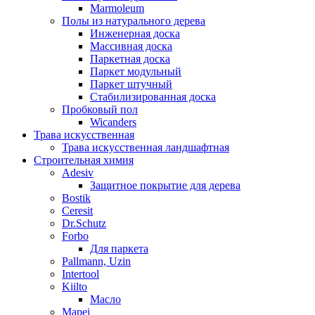
Marmoleum
Полы из натурального дерева
Инженерная доска
Массивная доска
Паркетная доска
Паркет модульный
Паркет штучный
Стабилизированная доска
Пробковый пол
Wicanders
Трава искусственная
Трава искусственная ландшафтная
Строительная химия
Adesiv
Защитное покрытие для дерева
Bostik
Ceresit
Dr.Schutz
Forbo
Для паркета
Pallmann, Uzin
Intertool
Kiilto
Масло
Mapei