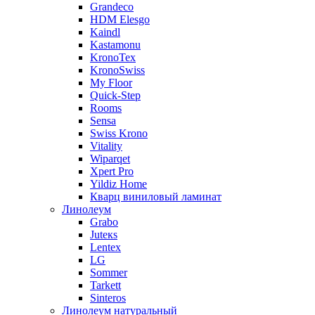
Grandeco
HDM Elesgo
Kaindl
Kastamonu
KronoTex
KronoSwiss
My Floor
Quick-Step
Rooms
Sensa
Swiss Krono
Vitality
Wiparqet
Xpert Pro
Yildiz Home
Кварц виниловый ламинат
Линолеум
Grabo
Juteкs
Lentex
LG
Sommer
Tarkett
Sinteros
Линолеум натуральный