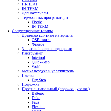
HI-HEAT
IN-TERM
Доп материалы
Термостаты, програматоры
Eberle
IN-TERM
Сопутствующие товары
Древесно-плитные материалы
OSB плита
Фанера
Защитный коврик под кресло
Инструмент
Intertool
Quick-Step
Wolf
Мойка воздуха и увлажнитель
Пленка
Dry Step
Подложка
Профиль напольный (порожки, уголки)
Balterio
Deko
Faus
Flex line