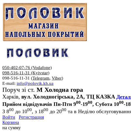
050-402-07-76 (Vodafone)
098-516-11-31 (Kyivstar)
098-516-11-31 (
Telegram
,
Viber
)
E-mail:
info@polovik.kh.ua
Поруч зі ст.
М Холодна гора
Харків,
вул. Холодногірська, 2А, ТЦ КАЗКА
Детал
00
00
00
Прийом відвідувачів Пн-Птн 9
-19
, Субота 10
-18
00
00
00
00
З 8
до 10
, з 18
до 20
та в Неділю обслуговування
Войти
Регистрация
Корзина
на сумму