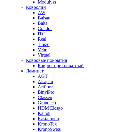
Modulyss
Ковролин
AW
Balsan
Balta
Condor
ITC
Real
Timzo
Vebe
Virtual
Ковровые покрытия
Коврик прикроватный
Ламинат
AGT
Alsapan
Artfloor
BinylPro
Classen
Grandeco
HDM Elesgo
Kaindl
Kastamonu
KronoTex
KronoSwiss