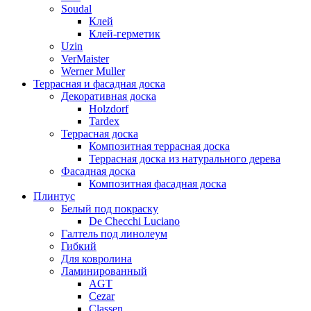
Soudal
Клей
Клей-герметик
Uzin
VerMaister
Werner Muller
Террасная и фасадная доска
Декоративная доска
Holzdorf
Tardex
Террасная доска
Композитная террасная доска
Террасная доска из натурального дерева
Фасадная доска
Композитная фасадная доска
Плинтус
Белый под покраску
De Checchi Luciano
Галтель под линолеум
Гибкий
Для ковролина
Ламинированный
AGT
Cezar
Classen