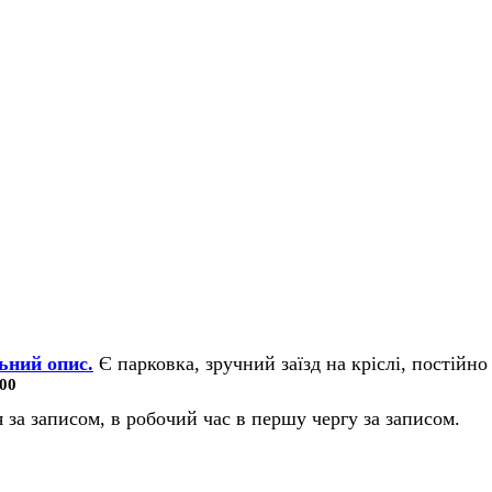
ьний опис.
Є парковка, зручний заїзд на кріслі, постійно 
00
 за записом, в робочий час в першу чергу за записом.