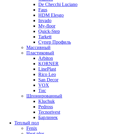
De Checchi Luciano
Faus
HDM Elesgo
Invado
My-floor
Quick-Step
Tarkett
Супер Профиль
Массивный
Пластиковый
Arbiton
KORNER
LinePlast
Rico Leo
San Decor
VOX
Тис
Шпонированный
Kluchuk
Pedross
Tecnorivest
Барлинек
Теплый пол
Fenix
Heat plus