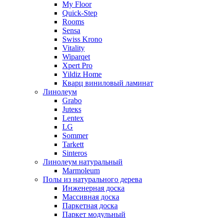
My Floor
Quick-Step
Rooms
Sensa
Swiss Krono
Vitality
Wiparqet
Xpert Pro
Yildiz Home
Кварц виниловый ламинат
Линолеум
Grabo
Juteкs
Lentex
LG
Sommer
Tarkett
Sinteros
Линолеум натуральный
Marmoleum
Полы из натурального дерева
Инженерная доска
Массивная доска
Паркетная доска
Паркет модульный