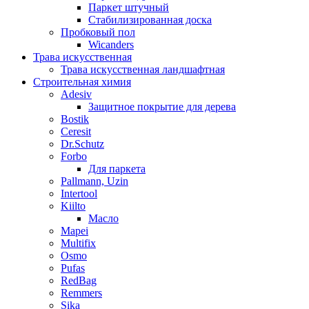
Паркет штучный
Стабилизированная доска
Пробковый пол
Wicanders
Трава искусственная
Трава искусственная ландшафтная
Строительная химия
Adesiv
Защитное покрытие для дерева
Bostik
Ceresit
Dr.Schutz
Forbo
Для паркета
Pallmann, Uzin
Intertool
Kiilto
Масло
Mapei
Multifix
Osmo
Pufas
RedBag
Remmers
Sika