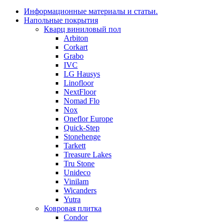
Информационные материалы и статьи.
Напольные покрытия
Кварц виниловый пол
Arbiton
Corkart
Grabo
IVC
LG Hausys
Linofloor
NextFloor
Nomad Flo
Nox
Oneflor Europe
Quick-Step
Stonehenge
Tarkett
Treasure Lakes
Tru Stone
Unideco
Vinilam
Wicanders
Yutra
Ковровая плитка
Condor