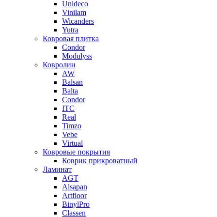
Unideco
Vinilam
Wicanders
Yutra
Ковровая плитка
Condor
Modulyss
Ковролин
AW
Balsan
Balta
Condor
ITC
Real
Timzo
Vebe
Virtual
Ковровые покрытия
Коврик прикроватный
Ламинат
AGT
Alsapan
Artfloor
BinylPro
Classen