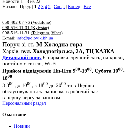
Новости 1 - 3 из 22
Начало | Пред. |
1
2
3
4
5
|
След.
|
Конец
|
Все
050-402-07-76 (Vodafone)
098-516-11-31 (Kyivstar)
098-516-11-31 (
Telegram
,
Viber
)
E-mail:
info@polovik.kh.ua
Поруч зі ст.
М Холодна гора
Харків,
вул. Холодногірська, 2А, ТЦ КАЗКА
Детальний опис.
Є парковка, зручний заїзд на кріслі,
постійно є світло, Wi-Fi.
00
00
00
Прийом відвідувачів Пн-Птн 9
-19
, Субота 10
-
00
18
00
00
00
00
З 8
до 10
, з 18
до 20
та в Неділю
обслуговування за записом, в робочий час
в першу чергу за записом.
Персональный раздел
О магазине
Новини