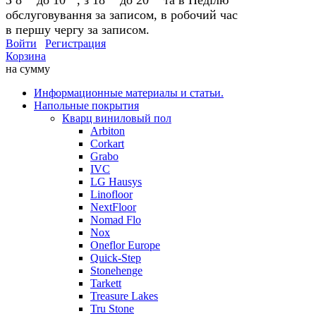
обслуговування за записом, в робочий час
в першу чергу за записом.
Войти
Регистрация
Корзина
на сумму
Информационные материалы и статьи.
Напольные покрытия
Кварц виниловый пол
Arbiton
Corkart
Grabo
IVC
LG Hausys
Linofloor
NextFloor
Nomad Flo
Nox
Oneflor Europe
Quick-Step
Stonehenge
Tarkett
Treasure Lakes
Tru Stone