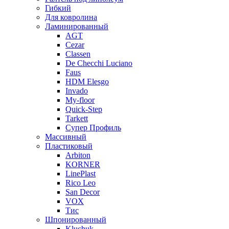
Гибкий
Для ковролина
Ламинированный
AGT
Cezar
Classen
De Checchi Luciano
Faus
HDM Elesgo
Invado
My-floor
Quick-Step
Tarkett
Супер Профиль
Массивный
Пластиковый
Arbiton
KORNER
LinePlast
Rico Leo
San Decor
VOX
Тис
Шпонированный
Kluchuk