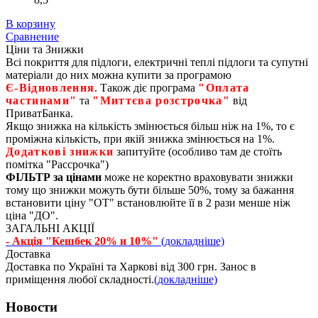
В корзину
Сравнение
Ціни та Знижки
Всі покриття для підлоги, електричні теплі підлоги та супутні
матеріали до них можна купити за програмою
Є‑Відновлення
. Також діє програма
"Оплата
частинами"
та
"Миттєва розстрочка"
від
ПриватБанка.
Якщо знижка на кількість змінюється більш ніж на 1%, то є
проміжна кількість, при якій знижка змінюється на 1%.
Додаткові знижки
запитуйте (особливо там де стоїть
помітка "Рассрочка")
ФІЛЬТР за цінами
може не коректно враховувати знижки
тому що знижки можуть бути більше 50%, тому за бажання
встановити ціну "ОТ" встановлюйте її в 2 рази менше ніж
ціна "ДО".
ЗАГАЛЬНІ АКЦІЇ
- Акція "Кешбек 20% и 10%"
(докладніше)
Доставка
Доставка по Україні та Харкові від 300 грн. Занос в
приміщення любої складності.
(докладніше)
Новости