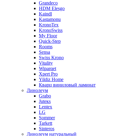
Grandeco
HDM Elesgo
Kaindl
Kastamonu
KronoTex
KronoSwiss
My Floor
Quick-Step
Rooms
Sensa
Swiss Krono
Vitality
Wiparqet
Xpert Pro
Yildiz Home
Кварц виниловый ламинат
Линолеум
Grabo
Juteкs
Lentex
LG
Sommer
Tarkett
Sinteros
Линолеум натуральный