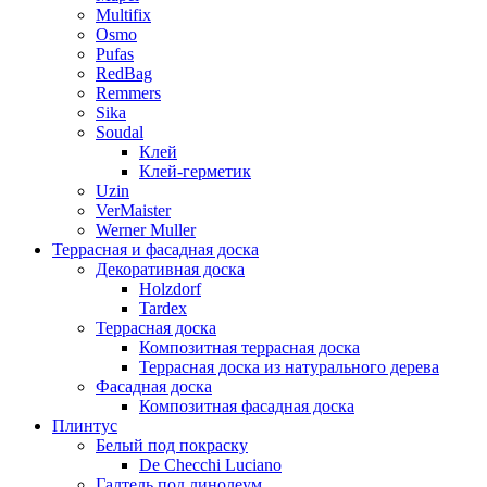
Multifix
Osmo
Pufas
RedBag
Remmers
Sika
Soudal
Клей
Клей-герметик
Uzin
VerMaister
Werner Muller
Террасная и фасадная доска
Декоративная доска
Holzdorf
Tardex
Террасная доска
Композитная террасная доска
Террасная доска из натурального дерева
Фасадная доска
Композитная фасадная доска
Плинтус
Белый под покраску
De Checchi Luciano
Галтель под линолеум