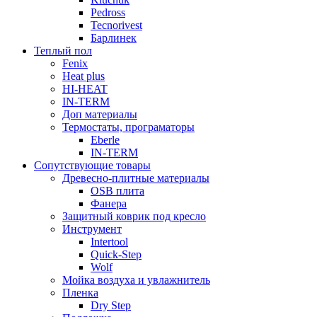
Pedross
Tecnorivest
Барлинек
Теплый пол
Fenix
Heat plus
HI-HEAT
IN-TERM
Доп материалы
Термостаты, програматоры
Eberle
IN-TERM
Сопутствующие товары
Древесно-плитные материалы
OSB плита
Фанера
Защитный коврик под кресло
Инструмент
Intertool
Quick-Step
Wolf
Мойка воздуха и увлажнитель
Пленка
Dry Step