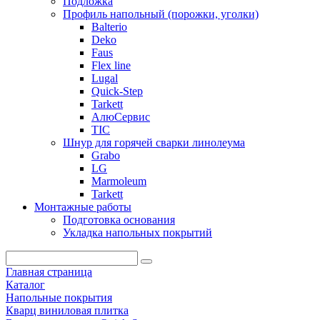
Подложка
Профиль напольный (порожки, уголки)
Balterio
Deko
Faus
Flex line
Lugal
Quick-Step
Tarkett
АлюСервис
ТІС
Шнур для горячей сварки линолеума
Grabo
LG
Marmoleum
Tarkett
Монтажные работы
Подготовка основания
Укладка напольных покрытий
Главная страница
Каталог
Напольные покрытия
Кварц виниловая плитка