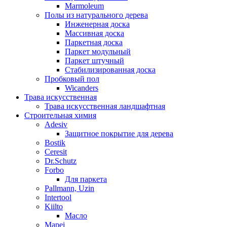
Marmoleum
Полы из натурального дерева
Инженерная доска
Массивная доска
Паркетная доска
Паркет модульный
Паркет штучный
Стабилизированная доска
Пробковый пол
Wicanders
Трава искусственная
Трава искусственная ландшафтная
Строительная химия
Adesiv
Защитное покрытие для дерева
Bostik
Ceresit
Dr.Schutz
Forbo
Для паркета
Pallmann, Uzin
Intertool
Kiilto
Масло
Mapei