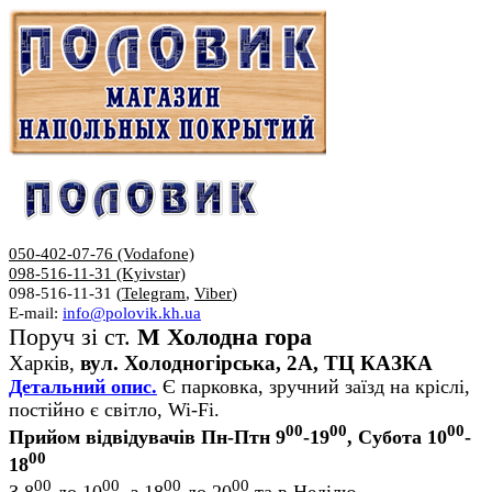
050-402-07-76 (Vodafone)
098-516-11-31 (Kyivstar)
098-516-11-31 (
Telegram
,
Viber
)
E-mail:
info@polovik.kh.ua
Поруч зі ст.
М Холодна гора
Харків,
вул. Холодногірська, 2А, ТЦ КАЗКА
Детальний опис.
Є парковка, зручний заїзд на кріслі,
постійно є світло, Wi-Fi.
00
00
00
Прийом відвідувачів Пн-Птн 9
-19
, Субота 10
-
00
18
00
00
00
00
З 8
до 10
, з 18
до 20
та в Неділю