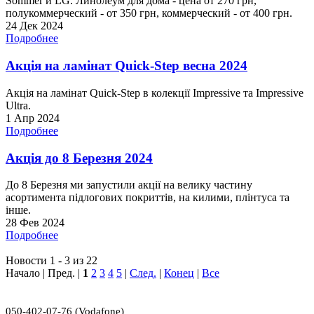
Sommer и LG. Линолеум для дома - цена от 270 грн,
полукоммерческий - от 350 грн, коммерческий - от 400 грн.
24 Дек 2024
Подробнее
Акція на ламінат Quick-Step весна 2024
Акція на ламінат Quick-Step в колекції Impressive та Impressive
Ultra.
1 Апр 2024
Подробнее
Акція до 8 Березня 2024
До 8 Березня ми запустили акції на велику частину
асортимента підлогових покриттів, на килими, плінтуса та
інше.
28 Фев 2024
Подробнее
Новости 1 - 3 из 22
Начало | Пред. |
1
2
3
4
5
|
След.
|
Конец
|
Все
050-402-07-76 (Vodafone)