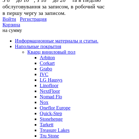
обслуговування за записом, в робочий час
в першу чергу за записом.
Войти
Регистрация
Корзина
на сумму
Информационные материалы и статьи.
Напольные покрытия
Кварц виниловый пол
Arbiton
Corkart
Grabo
IVC
LG Hausys
Linofloor
NextFloor
Nomad Flo
Nox
Oneflor Europe
Quick-Step
Stonehenge
Tarkett
Treasure Lakes
Tru Stone