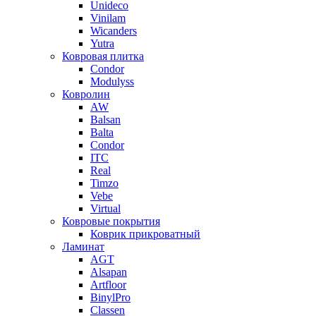
Unideco
Vinilam
Wicanders
Yutra
Ковровая плитка
Condor
Modulyss
Ковролин
AW
Balsan
Balta
Condor
ITC
Real
Timzo
Vebe
Virtual
Ковровые покрытия
Коврик прикроватный
Ламинат
AGT
Alsapan
Artfloor
BinylPro
Classen