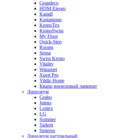
Grandeco
HDM Elesgo
Kaindl
Kastamonu
KronoTex
KronoSwiss
My Floor
Quick-Step
Rooms
Sensa
Swiss Krono
Vitality
Wiparqet
Xpert Pro
Yildiz Home
Кварц виниловый ламинат
Линолеум
Grabo
Juteкs
Lentex
LG
Sommer
Tarkett
Sinteros
Линолеум натуральный