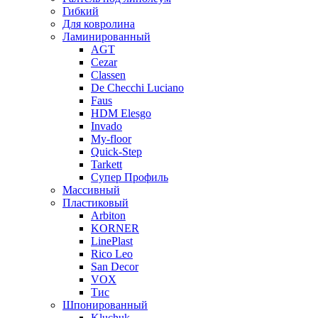
Гибкий
Для ковролина
Ламинированный
AGT
Cezar
Classen
De Checchi Luciano
Faus
HDM Elesgo
Invado
My-floor
Quick-Step
Tarkett
Супер Профиль
Массивный
Пластиковый
Arbiton
KORNER
LinePlast
Rico Leo
San Decor
VOX
Тис
Шпонированный
Kluchuk