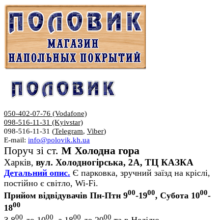
050-402-07-76 (Vodafone)
098-516-11-31 (Kyivstar)
098-516-11-31 (
Telegram
,
Viber
)
E-mail:
info@polovik.kh.ua
Поруч зі ст.
М Холодна гора
Харків,
вул. Холодногірська, 2А, ТЦ КАЗКА
Детальний опис.
Є парковка, зручний заїзд на кріслі,
постійно є світло, Wi-Fi.
00
00
00
Прийом відвідувачів Пн-Птн 9
-19
, Субота 10
-
00
18
00
00
00
00
З 8
до 10
, з 18
до 20
та в Неділю