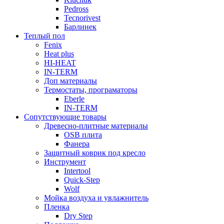
Pedross
Tecnorivest
Барлинек
Теплый пол
Fenix
Heat plus
HI-HEAT
IN-TERM
Доп материалы
Термостаты, програматоры
Eberle
IN-TERM
Сопутствующие товары
Древесно-плитные материалы
OSB плита
Фанера
Защитный коврик под кресло
Инструмент
Intertool
Quick-Step
Wolf
Мойка воздуха и увлажнитель
Пленка
Dry Step