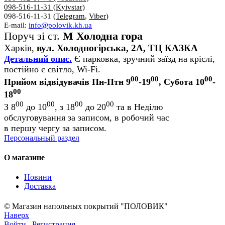
098-516-11-31 (Kyivstar)
098-516-11-31 (
Telegram
,
Viber
)
E-mail:
info@polovik.kh.ua
Поруч зі ст.
М Холодна гора
Харків,
вул. Холодногірська, 2А, ТЦ КАЗКА
Детальний опис.
Є парковка, зручний заїзд на кріслі,
постійно є світло, Wi-Fi.
00
00
00
Прийом відвідувачів Пн-Птн 9
-19
, Субота 10
-
00
18
00
00
00
00
З 8
до 10
, з 18
до 20
та в Неділю
обслуговування за записом, в робочий час
в першу чергу за записом.
Персональный раздел
О магазине
Новини
Доставка
© Магазин напольных покрытий "ПОЛОВИК"
Наверх
Войти
Регистрация