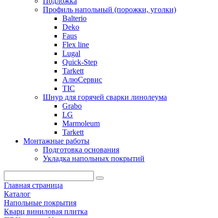
Подложка
Профиль напольный (порожки, уголки)
Balterio
Deko
Faus
Flex line
Lugal
Quick-Step
Tarkett
АлюСервис
ТІС
Шнур для горячей сварки линолеума
Grabo
LG
Marmoleum
Tarkett
Монтажные работы
Подготовка основания
Укладка напольных покрытий
Главная страница
Каталог
Напольные покрытия
Кварц виниловая плитка