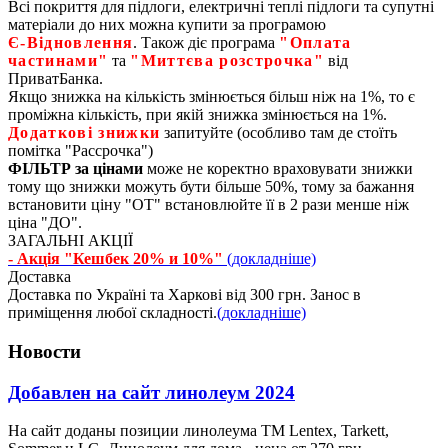
Всі покриття для підлоги, електричні теплі підлоги та супутні
матеріали до них можна купити за програмою
Є‑Відновлення
. Також діє програма
"Оплата
частинами"
та
"Миттєва розстрочка"
від
ПриватБанка.
Якщо знижка на кількість змінюється більш ніж на 1%, то є
проміжна кількість, при якій знижка змінюється на 1%.
Додаткові знижки
запитуйте (особливо там де стоїть
помітка "Рассрочка")
ФІЛЬТР за цінами
може не коректно враховувати знижки
тому що знижки можуть бути більше 50%, тому за бажання
встановити ціну "ОТ" встановлюйте її в 2 рази менше ніж
ціна "ДО".
ЗАГАЛЬНІ АКЦІЇ
- Акція "Кешбек 20% и 10%"
(докладніше)
Доставка
Доставка по Україні та Харкові від 300 грн. Занос в
приміщення любої складності.
(докладніше)
Новости
Добавлен на сайт линолеум 2024
На сайт доданы позиции линолеума ТМ Lentex, Tarkett,