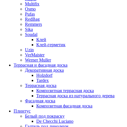
Multifix
Osmo
Pufas
RedBag
Remmers
Sika
Soudal
Клей
Клей-герметик
Uzin
VerMaister
Werner Muller
Террасная и фасадная доска
Декоративная доска
Holzdorf
Tardex
Террасная доска
Композитная террасная доска
Террасная доска из натурального дерева
Фасадная доска
Композитная фасадная доска
Плинтус
Белый под покраску
De Checchi Luciano
Галтель под линолеум