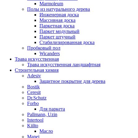
Marmoleum
Полы из натурального дерева
Инженерная доска
Массивная доска
Паркетная доска
Паркет модульный
Паркет штучный
Стабилизированная доска
Пробковый пол
Wicanders
Трава искусственная
Трава искусственная ландшафтная
Строительная химия
Adesiv
Защитное покрытие для дерева
Bostik
Ceresit
Dr.Schutz
Forbo
Для паркета
Pallmann, Uzin
Intertool
Kiilto
Масло
Mapei