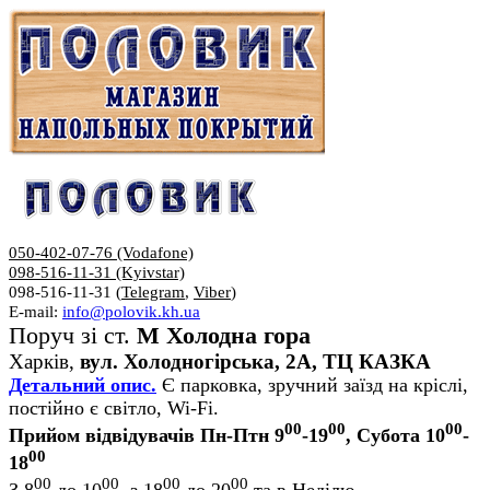
050-402-07-76 (Vodafone)
098-516-11-31 (Kyivstar)
098-516-11-31 (
Telegram
,
Viber
)
E-mail:
info@polovik.kh.ua
Поруч зі ст.
М Холодна гора
Харків,
вул. Холодногірська, 2А, ТЦ КАЗКА
Детальний опис.
Є парковка, зручний заїзд на кріслі,
постійно є світло, Wi-Fi.
00
00
00
Прийом відвідувачів Пн-Птн 9
-19
, Субота 10
-
00
18
00
00
00
00
З 8
до 10
, з 18
до 20
та в Неділю