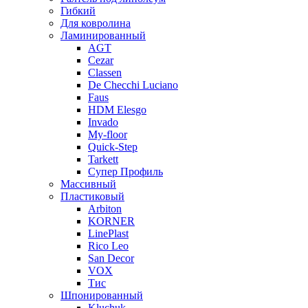
Гибкий
Для ковролина
Ламинированный
AGT
Cezar
Classen
De Checchi Luciano
Faus
HDM Elesgo
Invado
My-floor
Quick-Step
Tarkett
Супер Профиль
Массивный
Пластиковый
Arbiton
KORNER
LinePlast
Rico Leo
San Decor
VOX
Тис
Шпонированный
Kluchuk