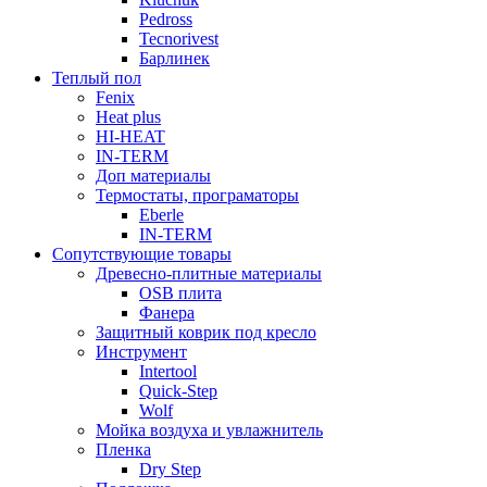
Pedross
Tecnorivest
Барлинек
Теплый пол
Fenix
Heat plus
HI-HEAT
IN-TERM
Доп материалы
Термостаты, програматоры
Eberle
IN-TERM
Сопутствующие товары
Древесно-плитные материалы
OSB плита
Фанера
Защитный коврик под кресло
Инструмент
Intertool
Quick-Step
Wolf
Мойка воздуха и увлажнитель
Пленка
Dry Step