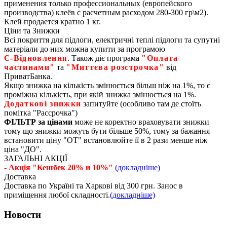
применения только профессиональных (европейского
производства) клеёв с расчетным расходом 280-300 гр\м2).
Клей продается кратно 1 кг.
Ціни та Знижки
Всі покриття для підлоги, електричні теплі підлоги та супутні
матеріали до них можна купити за програмою
Є‑Відновлення
. Також діє програма
"Оплата
частинами"
та
"Миттєва розстрочка"
від
ПриватБанка.
Якщо знижка на кількість змінюється більш ніж на 1%, то є
проміжна кількість, при якій знижка змінюється на 1%.
Додаткові знижки
запитуйте (особливо там де стоїть
помітка "Рассрочка")
ФІЛЬТР за цінами
може не коректно враховувати знижки
тому що знижки можуть бути більше 50%, тому за бажання
встановити ціну "ОТ" встановлюйте її в 2 рази менше ніж
ціна "ДО".
ЗАГАЛЬНІ АКЦІЇ
- Акція "Кешбек 20% и 10%"
(докладніше)
Доставка
Доставка по Україні та Харкові від 300 грн. Занос в
приміщення любої складності.
(докладніше)
Новости