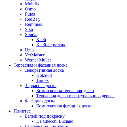
Multifix
Osmo
Pufas
RedBag
Remmers
Sika
Soudal
Клей
Клей-герметик
Uzin
VerMaister
Werner Muller
Террасная и фасадная доска
Декоративная доска
Holzdorf
Tardex
Террасная доска
Композитная террасная доска
Террасная доска из натурального дерева
Фасадная доска
Композитная фасадная доска
Плинтус
Белый под покраску
De Checchi Luciano
Галтель под линолеум