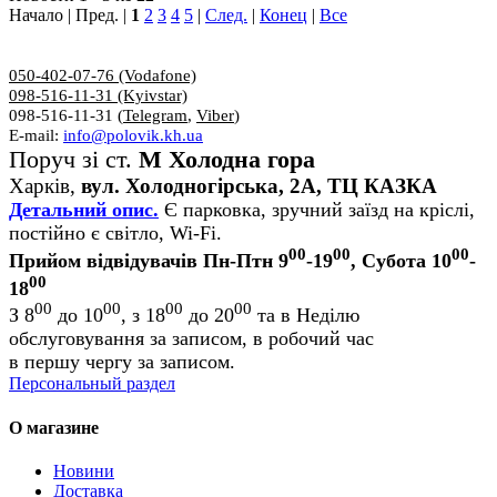
Начало | Пред. |
1
2
3
4
5
|
След.
|
Конец
|
Все
050-402-07-76 (Vodafone)
098-516-11-31 (Kyivstar)
098-516-11-31 (
Telegram
,
Viber
)
E-mail:
info@polovik.kh.ua
Поруч зі ст.
М Холодна гора
Харків,
вул. Холодногірська, 2А, ТЦ КАЗКА
Детальний опис.
Є парковка, зручний заїзд на кріслі,
постійно є світло, Wi-Fi.
00
00
00
Прийом відвідувачів Пн-Птн 9
-19
, Субота 10
-
00
18
00
00
00
00
З 8
до 10
, з 18
до 20
та в Неділю
обслуговування за записом, в робочий час
в першу чергу за записом.
Персональный раздел
О магазине
Новини
Доставка