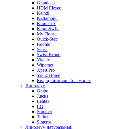
Grandeco
HDM Elesgo
Kaindl
Kastamonu
KronoTex
KronoSwiss
My Floor
Quick-Step
Rooms
Sensa
Swiss Krono
Vitality
Wiparqet
Xpert Pro
Yildiz Home
Кварц виниловый ламинат
Линолеум
Grabo
Juteкs
Lentex
LG
Sommer
Tarkett
Sinteros
Линолеум натуральный