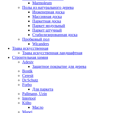
Marmoleum
Полы из натурального дерева
Инженерная доска
Массивная доска
Паркетная доска
Паркет модульный
Паркет штучный
Стабилизированная доска
Пробковый пол
Wicanders
Трава искусственная
Трава искусственная ландшафтная
Строительная химия
Adesiv
Защитное покрытие для дерева
Bostik
Ceresit
Dr.Schutz
Forbo
Для паркета
Pallmann, Uzin
Intertool
Kiilto
Масло
Mapei