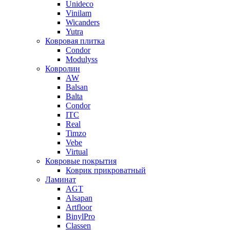
Unideco
Vinilam
Wicanders
Yutra
Ковровая плитка
Condor
Modulyss
Ковролин
AW
Balsan
Balta
Condor
ITC
Real
Timzo
Vebe
Virtual
Ковровые покрытия
Коврик прикроватный
Ламинат
AGT
Alsapan
Artfloor
BinylPro
Classen