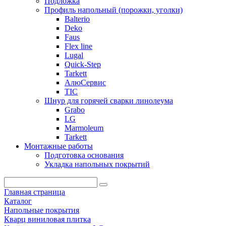
Подложка
Профиль напольный (порожки, уголки)
Balterio
Deko
Faus
Flex line
Lugal
Quick-Step
Tarkett
АлюСервис
ТІС
Шнур для горячей сварки линолеума
Grabo
LG
Marmoleum
Tarkett
Монтажные работы
Подготовка основания
Укладка напольных покрытий
Главная страница
Каталог
Напольные покрытия
Кварц виниловая плитка