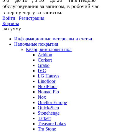
обслуговування за записом, в робочий час
в першу чергу за записом.
Войти
Регистрация
Корзина
на сумму
Информационные материалы и статьи.
Напольные покрытия
Кварц виниловый пол
Arbiton
Corkart
Grabo
IVC
LG Hausys
Linofloor
NextFloor
Nomad Flo
Nox
Oneflor Europe
Quick-Step
Stonehenge
Tarkett
Treasure Lakes
Tru Stone