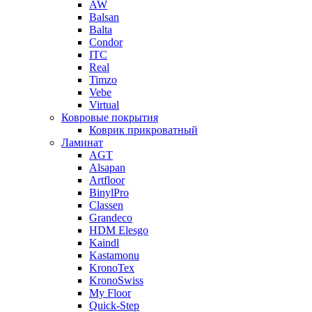
AW
Balsan
Balta
Condor
ITC
Real
Timzo
Vebe
Virtual
Ковровые покрытия
Коврик прикроватный
Ламинат
AGT
Alsapan
Artfloor
BinylPro
Classen
Grandeco
HDM Elesgo
Kaindl
Kastamonu
KronoTex
KronoSwiss
My Floor
Quick-Step