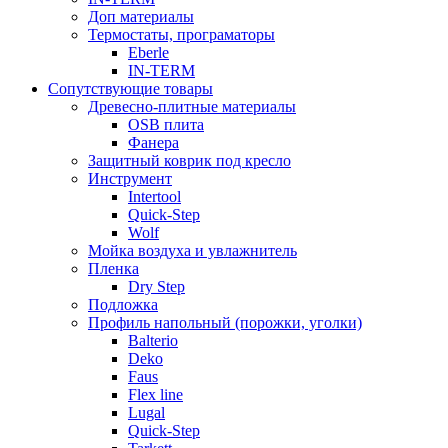
Доп материалы
Термостаты, програматоры
Eberle
IN-TERM
Сопутствующие товары
Древесно-плитные материалы
OSB плита
Фанера
Защитный коврик под кресло
Инструмент
Intertool
Quick-Step
Wolf
Мойка воздуха и увлажнитель
Пленка
Dry Step
Подложка
Профиль напольный (порожки, уголки)
Balterio
Deko
Faus
Flex line
Lugal
Quick-Step