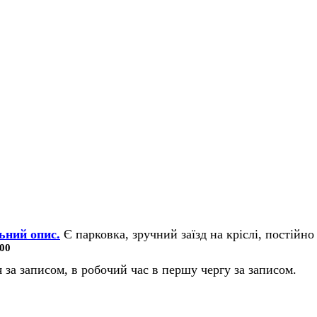
ьний опис.
Є парковка, зручний заїзд на кріслі, постійно 
00
 за записом, в робочий час в першу чергу за записом.