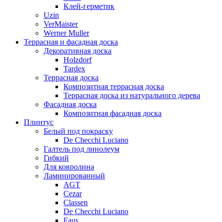
Клей-герметик
Uzin
VerMaister
Werner Muller
Террасная и фасадная доска
Декоративная доска
Holzdorf
Tardex
Террасная доска
Композитная террасная доска
Террасная доска из натурального дерева
Фасадная доска
Композитная фасадная доска
Плинтус
Белый под покраску
De Checchi Luciano
Галтель под линолеум
Гибкий
Для ковролина
Ламинированный
AGT
Cezar
Classen
De Checchi Luciano
Faus