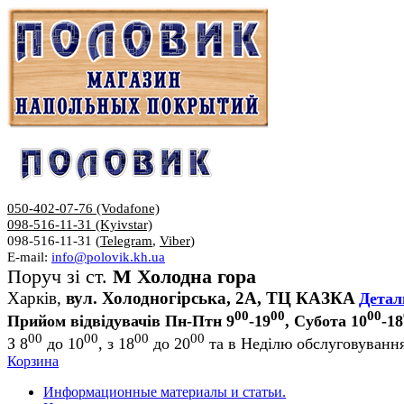
050-402-07-76 (Vodafone)
098-516-11-31 (Kyivstar)
098-516-11-31 (
Telegram
,
Viber
)
E-mail:
info@polovik.kh.ua
Поруч зі ст.
М Холодна гора
Харків,
вул. Холодногірська, 2А, ТЦ КАЗКА
Детал
00
00
00
Прийом відвідувачів Пн-Птн 9
-19
, Субота 10
-18
00
00
00
00
З 8
до 10
, з 18
до 20
та в Неділю обслуговування
Корзина
Информационные материалы и статьи.