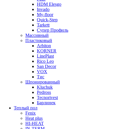
HDM Elesgo
Invado
My-floor
Quick-Step
Tarkett
Супер Профиль
Массивный
Пластиковый
Arbiton
KORNER
LinePlast
Rico Leo
San Decor
VOX
Тис
Шпонированный
Kluchuk
Pedross
Tecnorivest
Барлинек
Теплый пол
Fenix
Heat plus
HI-HEAT
IN-TERM