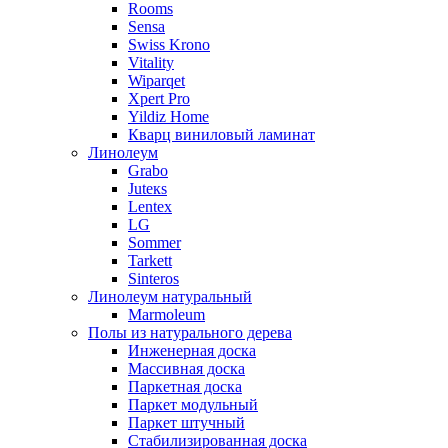
Rooms
Sensa
Swiss Krono
Vitality
Wiparqet
Xpert Pro
Yildiz Home
Кварц виниловый ламинат
Линолеум
Grabo
Juteкs
Lentex
LG
Sommer
Tarkett
Sinteros
Линолеум натуральный
Marmoleum
Полы из натурального дерева
Инженерная доска
Массивная доска
Паркетная доска
Паркет модульный
Паркет штучный
Стабилизированная доска