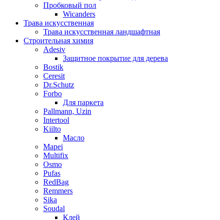
Пробковый пол
Wicanders
Трава искусственная
Трава искусственная ландшафтная
Строительная химия
Adesiv
Защитное покрытие для дерева
Bostik
Ceresit
Dr.Schutz
Forbo
Для паркета
Pallmann, Uzin
Intertool
Kiilto
Масло
Mapei
Multifix
Osmo
Pufas
RedBag
Remmers
Sika
Soudal
Клей