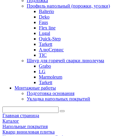
Подложка
Профиль напольный (порожки, уголки)
Balterio
Deko
Faus
Flex line
Lugal
Quick-Step
Tarkett
АлюСервис
ТІС
Шнур для горячей сварки линолеума
Grabo
LG
Marmoleum
Tarkett
Монтажные работы
Подготовка основания
Укладка напольных покрытий
Главная страница
Каталог
Напольные покрытия
Кварц виниловая плитка