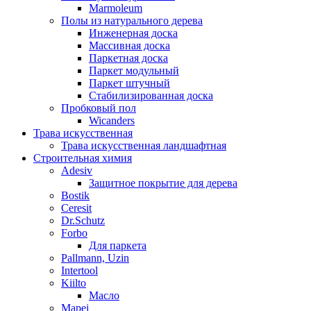
Marmoleum
Полы из натурального дерева
Инженерная доска
Массивная доска
Паркетная доска
Паркет модульный
Паркет штучный
Стабилизированная доска
Пробковый пол
Wicanders
Трава искусственная
Трава искусственная ландшафтная
Строительная химия
Adesiv
Защитное покрытие для дерева
Bostik
Ceresit
Dr.Schutz
Forbo
Для паркета
Pallmann, Uzin
Intertool
Kiilto
Масло
Mapei