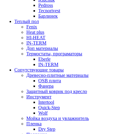
Pedross
Tecnorivest
Барлинек
Теплый пол
Fenix
Heat plus
HI-HEAT
IN-TERM
Доп материалы
Термостаты, програматоры
Eberle
IN-TERM
Сопутствующие товары
Древесно-плитные материалы
OSB плита
Фанера
Защитный коврик под кресло
Инструмент
Intertool
Quick-Step
Wolf
Мойка воздуха и увлажнитель
Пленка
Dry Step