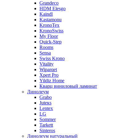
Grandeco
HDM Elesgo
Kaindl
Kastamonu
KronoTex
KronoSwiss
My Floor
Quick-Step
Rooms
Sensa
Swiss Krono
Vitality
Wiparqet
Xpert Pro
Yildiz Home
Кварц виниловый ламинат
Линолеум
Grabo
Juteкs
Lentex
LG
Sommer
Tarkett
Sinteros
Линолеум натуральный