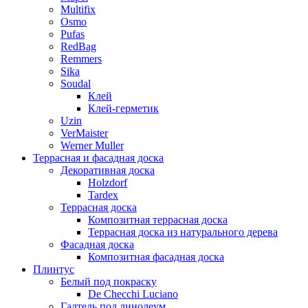
Multifix
Osmo
Pufas
RedBag
Remmers
Sika
Soudal
Клей
Клей-герметик
Uzin
VerMaister
Werner Muller
Террасная и фасадная доска
Декоративная доска
Holzdorf
Tardex
Террасная доска
Композитная террасная доска
Террасная доска из натурального дерева
Фасадная доска
Композитная фасадная доска
Плинтус
Белый под покраску
De Checchi Luciano
Галтель под линолеум