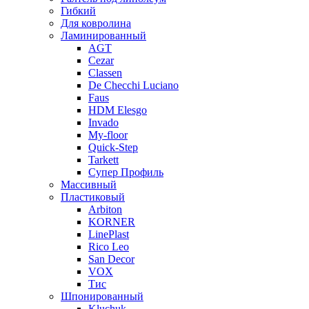
Гибкий
Для ковролина
Ламинированный
AGT
Cezar
Classen
De Checchi Luciano
Faus
HDM Elesgo
Invado
My-floor
Quick-Step
Tarkett
Супер Профиль
Массивный
Пластиковый
Arbiton
KORNER
LinePlast
Rico Leo
San Decor
VOX
Тис
Шпонированный
Kluchuk