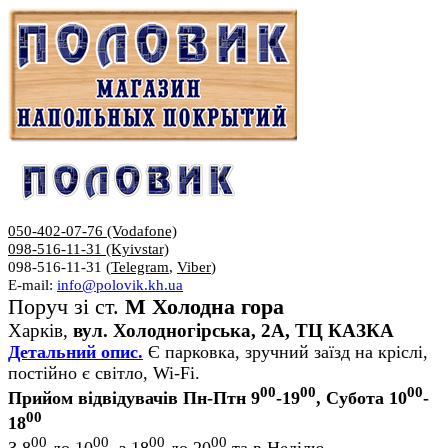
050-402-07-76 (Vodafone)
098-516-11-31 (Kyivstar)
098-516-11-31 (
Telegram
,
Viber
)
E-mail:
info@polovik.kh.ua
Поруч зі ст.
М Холодна гора
Харків,
вул. Холодногірська, 2А, ТЦ КАЗКА
Детальний опис.
Є парковка, зручний заїзд на кріслі,
постійно є світло, Wi-Fi.
00
00
00
Прийом відвідувачів Пн-Птн 9
-19
, Субота 10
-
00
18
00
00
00
00
З 8
до 10
, з 18
до 20
та в Неділю