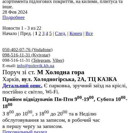
асортимента підлогових покриттів, на килими, плінтуса та
інше.
28 Фев 2024
Подробнее
Новости 1 - 3 из 22
Начало | Пред. |
1
2
3
4
5
|
След.
|
Конец
|
Все
050-402-07-76 (Vodafone)
098-516-11-31 (Kyivstar)
098-516-11-31 (
Telegram
,
Viber
)
E-mail:
info@polovik.kh.ua
Поруч зі ст.
М Холодна гора
Харків,
вул. Холодногірська, 2А, ТЦ КАЗКА
Детальний опис.
Є парковка, зручний заїзд на кріслі,
постійно є світло, Wi-Fi.
00
00
00
Прийом відвідувачів Пн-Птн 9
-19
, Субота 10
-
00
18
00
00
00
00
З 8
до 10
, з 18
до 20
та в Неділю
обслуговування за записом, в робочий час
в першу чергу за записом.
Персональный раздел