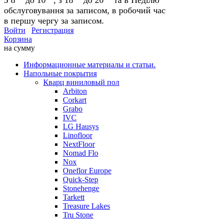
обслуговування за записом, в робочий час
в першу чергу за записом.
Войти
Регистрация
Корзина
на сумму
Информационные материалы и статьи.
Напольные покрытия
Кварц виниловый пол
Arbiton
Corkart
Grabo
IVC
LG Hausys
Linofloor
NextFloor
Nomad Flo
Nox
Oneflor Europe
Quick-Step
Stonehenge
Tarkett
Treasure Lakes
Tru Stone