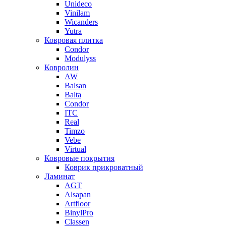
Unideco
Vinilam
Wicanders
Yutra
Ковровая плитка
Condor
Modulyss
Ковролин
AW
Balsan
Balta
Condor
ITC
Real
Timzo
Vebe
Virtual
Ковровые покрытия
Коврик прикроватный
Ламинат
AGT
Alsapan
Artfloor
BinylPro
Classen