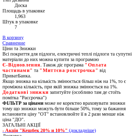
Доска
Площадь в упаковке
1,963
Штук в упаковке
7
В корзину
Сравнение
Ціни та Знижки
Всі покриття для підлоги, електричні теплі підлоги та супутні
матеріали до них можна купити за програмою
Є‑Відновлення
. Також діє програма
"Оплата
частинами"
та
"Миттєва розстрочка"
від
ПриватБанка.
Якщо знижка на кількість змінюється більш ніж на 1%, то є
проміжна кількість, при якій знижка змінюється на 1%.
Додаткові знижки
запитуйте (особливо там де стоїть
помітка "Рассрочка")
ФІЛЬТР за цінами
може не коректно враховувати знижки
тому що знижки можуть бути більше 50%, тому за бажання
встановити ціну "ОТ" встановлюйте її в 2 рази менше ніж
ціна "ДО".
ЗАГАЛЬНІ АКЦІЇ
- Акція "Кешбек 20% и 10%"
(докладніше)
Доставка