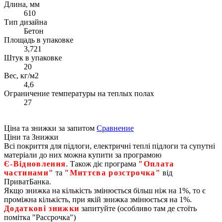
Длина, мм
610
Тип дизайна
Бетон
Площадь в упаковке
3,721
Штук в упаковке
20
Вес, кг/м2
4,6
Ограничение температуры на теплых полах
27
Ціна та знижки за запитом
Сравнение
Ціни та Знижки
Всі покриття для підлоги, електричні теплі підлоги та супутні
матеріали до них можна купити за програмою
Є‑Відновлення
. Також діє програма
"Оплата
частинами"
та
"Миттєва розстрочка"
від
ПриватБанка.
Якщо знижка на кількість змінюється більш ніж на 1%, то є
проміжна кількість, при якій знижка змінюється на 1%.
Додаткові знижки
запитуйте (особливо там де стоїть
помітка "Рассрочка")