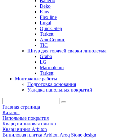
Balterio
Deko
Faus
Flex line
Lugal
Quick-Step
Tarkett
АлюСервис
ТІС
Шнур для горячей сварки линолеума
Grabo
LG
Marmoleum
Tarkett
Монтажные работы
Подготовка основания
Укладка напольных покрытий
Главная страница
Каталог
Напольные покрытия
Кварц виниловая плитка
Кварц винил Arbiton
Виниловая плитка Arbiton Aroq Stone design