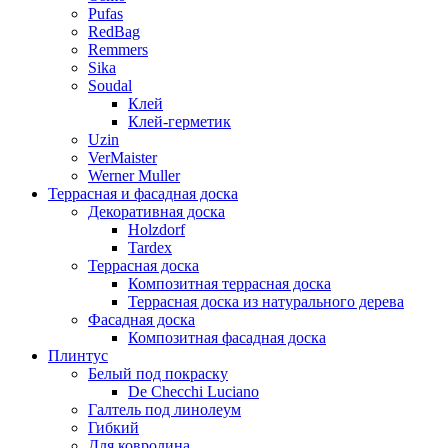
Pufas
RedBag
Remmers
Sika
Soudal
Клей
Клей-герметик
Uzin
VerMaister
Werner Muller
Террасная и фасадная доска
Декоративная доска
Holzdorf
Tardex
Террасная доска
Композитная террасная доска
Террасная доска из натурального дерева
Фасадная доска
Композитная фасадная доска
Плинтус
Белый под покраску
De Checchi Luciano
Галтель под линолеум
Гибкий
Для ковролина