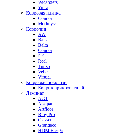
Wicanders
Yutra
Ковровая плитка
Condor
Modulyss
Ковролин
AW
Balsan
Balta
Condor
ITC
Real
Timzo
Vebe
Virtual
Ковровые покрытия
Коврик прикроватный
Ламинат
AGT
Alsapan
Artfloor
BinylPro
Classen
Grandeco
HDM Elesgo