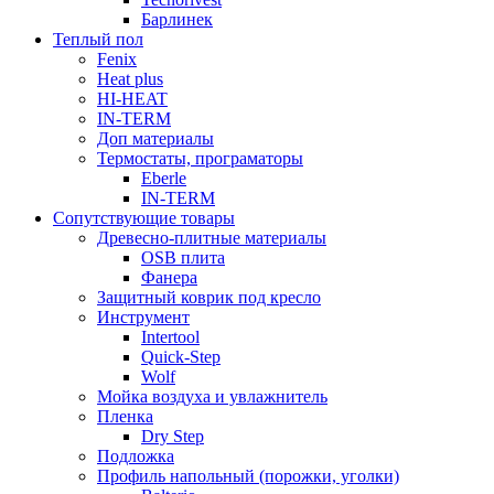
Барлинек
Теплый пол
Fenix
Heat plus
HI-HEAT
IN-TERM
Доп материалы
Термостаты, програматоры
Eberle
IN-TERM
Сопутствующие товары
Древесно-плитные материалы
OSB плита
Фанера
Защитный коврик под кресло
Инструмент
Intertool
Quick-Step
Wolf
Мойка воздуха и увлажнитель
Пленка
Dry Step
Подложка
Профиль напольный (порожки, уголки)