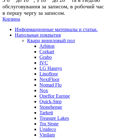
обслуговування за записом, в робочий час
в першу чергу за записом.
Корзина
Информационные материалы и статьи.
Напольные покрытия
Кварц виниловый пол
Arbiton
Corkart
Grabo
IVC
LG Hausys
Linofloor
NextFloor
Nomad Flo
Nox
Oneflor Europe
Quick-Step
Stonehenge
Tarkett
Treasure Lakes
Tru Stone
Unideco
Vinilam