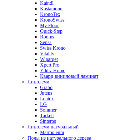
Kaindl
Kastamonu
KronoTex
KronoSwiss
My Floor
Quick-Step
Rooms
Sensa
Swiss Krono
Vitality
Wiparqet
Xpert Pro
Yildiz Home
Кварц виниловый ламинат
Линолеум
Grabo
Juteкs
Lentex
LG
Sommer
Tarkett
Sinteros
Линолеум натуральный
Marmoleum
Полы из натурального дерева