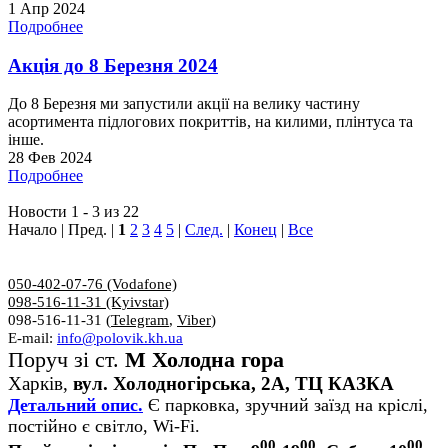
1 Апр 2024
Подробнее
Акція до 8 Березня 2024
До 8 Березня ми запустили акції на велику частину
асортимента підлогових покриттів, на килими, плінтуса та
інше.
28 Фев 2024
Подробнее
Новости 1 - 3 из 22
Начало | Пред. |
1
2
3
4
5
|
След.
|
Конец
|
Все
050-402-07-76 (Vodafone)
098-516-11-31 (Kyivstar)
098-516-11-31 (
Telegram
,
Viber
)
E-mail:
info@polovik.kh.ua
Поруч зі ст.
М Холодна гора
Харків,
вул. Холодногірська, 2А, ТЦ КАЗКА
Детальний опис.
Є парковка, зручний заїзд на кріслі,
постійно є світло, Wi-Fi.
00
00
00