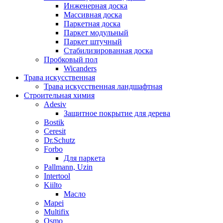
Инженерная доска
Массивная доска
Паркетная доска
Паркет модульный
Паркет штучный
Стабилизированная доска
Пробковый пол
Wicanders
Трава искусственная
Трава искусственная ландшафтная
Строительная химия
Adesiv
Защитное покрытие для дерева
Bostik
Ceresit
Dr.Schutz
Forbo
Для паркета
Pallmann, Uzin
Intertool
Kiilto
Масло
Mapei
Multifix
Osmo