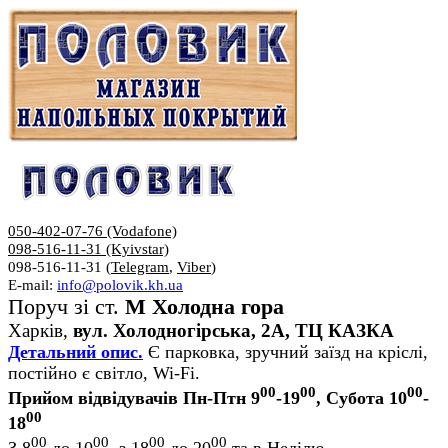
050-402-07-76 (Vodafone)
098-516-11-31 (Kyivstar)
098-516-11-31 (
Telegram
,
Viber
)
E-mail:
info@polovik.kh.ua
Поруч зі ст.
М Холодна гора
Харків,
вул. Холодногірська, 2А, ТЦ КАЗКА
Детальний опис.
Є парковка, зручний заїзд на кріслі,
постійно є світло, Wi-Fi.
00
00
00
Прийом відвідувачів Пн-Птн 9
-19
, Субота 10
-
00
18
00
00
00
00
З 8
до 10
, з 18
до 20
та в Неділю