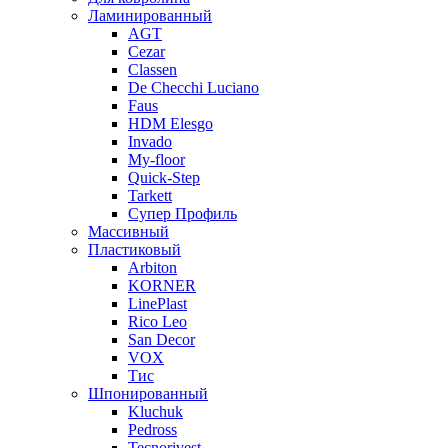
Ламинированный
AGT
Cezar
Classen
De Checchi Luciano
Faus
HDM Elesgo
Invado
My-floor
Quick-Step
Tarkett
Супер Профиль
Массивный
Пластиковый
Arbiton
KORNER
LinePlast
Rico Leo
San Decor
VOX
Тис
Шпонированный
Kluchuk
Pedross
Tecnorivest