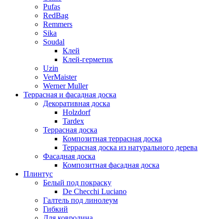
Pufas
RedBag
Remmers
Sika
Soudal
Клей
Клей-герметик
Uzin
VerMaister
Werner Muller
Террасная и фасадная доска
Декоративная доска
Holzdorf
Tardex
Террасная доска
Композитная террасная доска
Террасная доска из натурального дерева
Фасадная доска
Композитная фасадная доска
Плинтус
Белый под покраску
De Checchi Luciano
Галтель под линолеум
Гибкий
Для ковролина