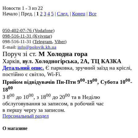
Новости 1 - 3 из 22
Начало | Пред. |
1
2
3
4
5
|
След.
|
Конец
|
Все
050-402-07-76 (Vodafone)
098-516-11-31 (Kyivstar)
098-516-11-31 (
Telegram
,
Viber
)
E-mail:
info@polovik.kh.ua
Поруч зі ст.
М Холодна гора
Харків,
вул. Холодногірська, 2А, ТЦ КАЗКА
Детальний опис.
Є парковка, зручний заїзд на кріслі,
постійно є світло, Wi-Fi.
00
00
00
Прийом відвідувачів Пн-Птн 9
-19
, Субота 10
-
00
18
00
00
00
00
З 8
до 10
, з 18
до 20
та в Неділю
обслуговування за записом, в робочий час
в першу чергу за записом.
Персональный раздел
О магазине