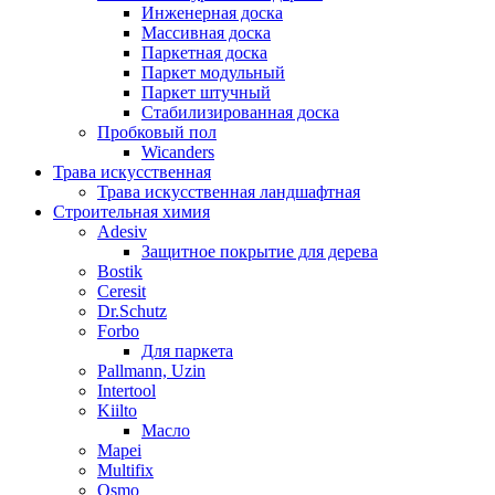
Инженерная доска
Массивная доска
Паркетная доска
Паркет модульный
Паркет штучный
Стабилизированная доска
Пробковый пол
Wicanders
Трава искусственная
Трава искусственная ландшафтная
Строительная химия
Adesiv
Защитное покрытие для дерева
Bostik
Ceresit
Dr.Schutz
Forbo
Для паркета
Pallmann, Uzin
Intertool
Kiilto
Масло
Mapei
Multifix
Osmo