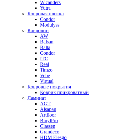
Wicanders
Yutra
Ковровая плитка
Condor
Modulyss
Ковролин
AW
Balsan
Balta
Condor
ITC
Real
Timzo
Vebe
Virtual
Ковровые покрытия
Коврик прикроватный
Ламинат
AGT
Alsapan
Artfloor
BinylPro
Classen
Grandeco
HDM Elesgo