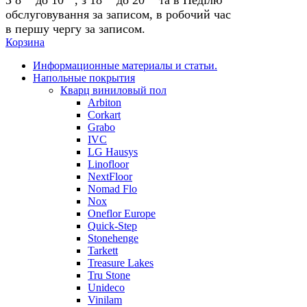
обслуговування за записом, в робочий час
в першу чергу за записом.
Корзина
Информационные материалы и статьи.
Напольные покрытия
Кварц виниловый пол
Arbiton
Corkart
Grabo
IVC
LG Hausys
Linofloor
NextFloor
Nomad Flo
Nox
Oneflor Europe
Quick-Step
Stonehenge
Tarkett
Treasure Lakes
Tru Stone
Unideco
Vinilam