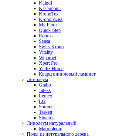
Kaindl
Kastamonu
KronoTex
KronoSwiss
My Floor
Quick-Step
Rooms
Sensa
Swiss Krono
Vitality
Wiparqet
Xpert Pro
Yildiz Home
Кварц виниловый ламинат
Линолеум
Grabo
Juteкs
Lentex
LG
Sommer
Tarkett
Sinteros
Линолеум натуральный
Marmoleum
Полы из натурального дерева