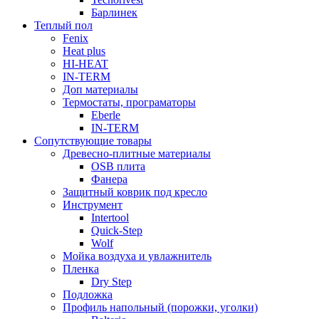
Барлинек
Теплый пол
Fenix
Heat plus
HI-HEAT
IN-TERM
Доп материалы
Термостаты, програматоры
Eberle
IN-TERM
Сопутствующие товары
Древесно-плитные материалы
OSB плита
Фанера
Защитный коврик под кресло
Инструмент
Intertool
Quick-Step
Wolf
Мойка воздуха и увлажнитель
Пленка
Dry Step
Подложка
Профиль напольный (порожки, уголки)