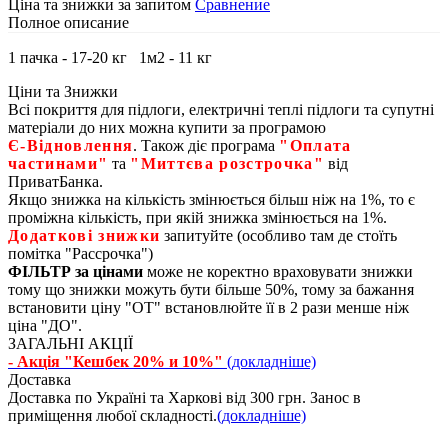
Ціна та знижки за запитом
Сравнение
Полное описание
1 пачка - 17-20 кг 1м2 - 11 кг
Ціни та Знижки
Всі покриття для підлоги, електричні теплі підлоги та супутні
матеріали до них можна купити за програмою
Є‑Відновлення
. Також діє програма
"Оплата
частинами"
та
"Миттєва розстрочка"
від
ПриватБанка.
Якщо знижка на кількість змінюється більш ніж на 1%, то є
проміжна кількість, при якій знижка змінюється на 1%.
Додаткові знижки
запитуйте (особливо там де стоїть
помітка "Рассрочка")
ФІЛЬТР за цінами
може не коректно враховувати знижки
тому що знижки можуть бути більше 50%, тому за бажання
встановити ціну "ОТ" встановлюйте її в 2 рази менше ніж
ціна "ДО".
ЗАГАЛЬНІ АКЦІЇ
- Акція "Кешбек 20% и 10%"
(докладніше)
Доставка
Доставка по Україні та Харкові від 300 грн. Занос в
приміщення любої складності.
(докладніше)