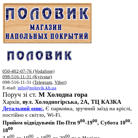
050-402-07-76 (Vodafone)
098-516-11-31 (Kyivstar)
098-516-11-31 (
Telegram
,
Viber
)
E-mail:
info@polovik.kh.ua
Поруч зі ст.
М Холодна гора
Харків,
вул. Холодногірська, 2А, ТЦ КАЗКА
Детальний опис.
Є парковка, зручний заїзд на кріслі,
постійно є світло, Wi-Fi.
00
00
00
Прийом відвідувачів Пн-Птн 9
-19
, Субота 10
-
00
18
00
00
00
00
З 8
до 10
, з 18
до 20
та в Неділю