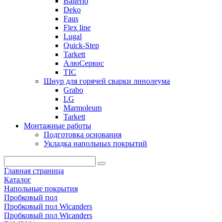
Balterio
Deko
Faus
Flex line
Lugal
Quick-Step
Tarkett
АлюСервис
ТІС
Шнур для горячей сварки линолеума
Grabo
LG
Marmoleum
Tarkett
Монтажные работы
Подготовка основания
Укладка напольных покрытий
Главная страница
Каталог
Напольные покрытия
Пробковый пол
Пробковый пол Wicanders
Пробковый пол Wicanders