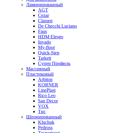
Ламинированный
AGT
Cezar
Classen
De Checchi Luciano
Faus
HDM Elesgo
Invado
My-floor
Quick-Step
Tarkett
Супер Профиль
Массивный
Пластиковый
Arbiton
KORNER
LinePlast
Rico Leo
San Decor
VOX
Тис
Шпонированный
Kluchuk
Pedross
Tecnorivest