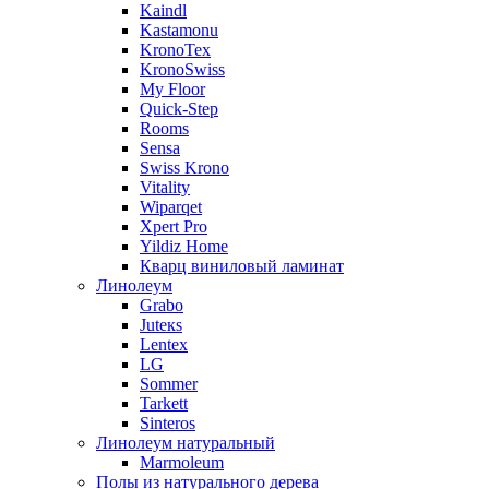
Kaindl
Kastamonu
KronoTex
KronoSwiss
My Floor
Quick-Step
Rooms
Sensa
Swiss Krono
Vitality
Wiparqet
Xpert Pro
Yildiz Home
Кварц виниловый ламинат
Линолеум
Grabo
Juteкs
Lentex
LG
Sommer
Tarkett
Sinteros
Линолеум натуральный
Marmoleum
Полы из натурального дерева