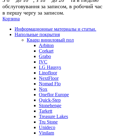
обслуговування за записом, в робочий час
в першу чергу за записом.
Корзина
Информационные материалы и статьи.
Напольные покрытия
Кварц виниловый пол
Arbiton
Corkart
Grabo
IVC
LG Hausys
Linofloor
NextFloor
Nomad Flo
Nox
Oneflor Europe
Quick-Step
Stonehenge
Tarkett
Treasure Lakes
Tru Stone
Unideco
Vinilam