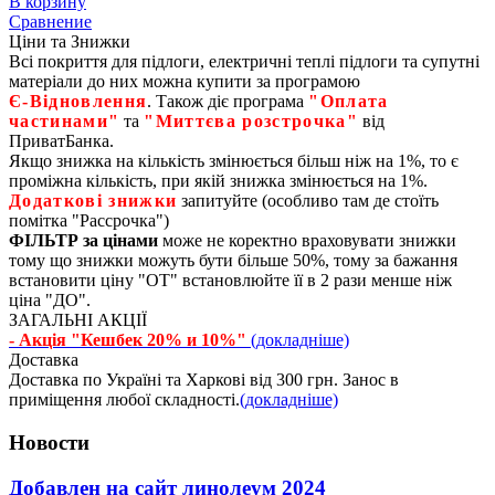
В корзину
Сравнение
Ціни та Знижки
Всі покриття для підлоги, електричні теплі підлоги та супутні
матеріали до них можна купити за програмою
Є‑Відновлення
. Також діє програма
"Оплата
частинами"
та
"Миттєва розстрочка"
від
ПриватБанка.
Якщо знижка на кількість змінюється більш ніж на 1%, то є
проміжна кількість, при якій знижка змінюється на 1%.
Додаткові знижки
запитуйте (особливо там де стоїть
помітка "Рассрочка")
ФІЛЬТР за цінами
може не коректно враховувати знижки
тому що знижки можуть бути більше 50%, тому за бажання
встановити ціну "ОТ" встановлюйте її в 2 рази менше ніж
ціна "ДО".
ЗАГАЛЬНІ АКЦІЇ
- Акція "Кешбек 20% и 10%"
(докладніше)
Доставка
Доставка по Україні та Харкові від 300 грн. Занос в
приміщення любої складності.
(докладніше)
Новости
Добавлен на сайт линолеум 2024