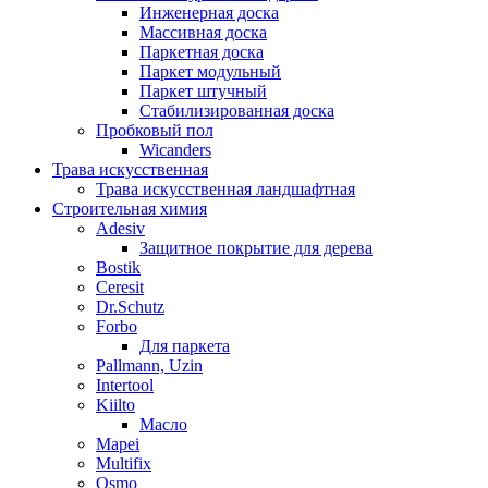
Инженерная доска
Массивная доска
Паркетная доска
Паркет модульный
Паркет штучный
Стабилизированная доска
Пробковый пол
Wicanders
Трава искусственная
Трава искусственная ландшафтная
Строительная химия
Adesiv
Защитное покрытие для дерева
Bostik
Ceresit
Dr.Schutz
Forbo
Для паркета
Pallmann, Uzin
Intertool
Kiilto
Масло
Mapei
Multifix
Osmo