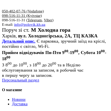
050-402-07-76 (Vodafone)
098-516-11-31 (Kyivstar)
098-516-11-31 (
Telegram
,
Viber
)
E-mail:
info@polovik.kh.ua
Поруч зі ст.
М Холодна гора
Харків,
вул. Холодногірська, 2А, ТЦ КАЗКА
Детальний опис.
Є парковка, зручний заїзд на кріслі,
постійно є світло, Wi-Fi.
00
00
00
Прийом відвідувачів Пн-Птн 9
-19
, Субота 10
-
00
18
00
00
00
00
З 8
до 10
, з 18
до 20
та в Неділю
обслуговування за записом, в робочий час
в першу чергу за записом.
Персональный раздел
О магазине
Новини
Доставка