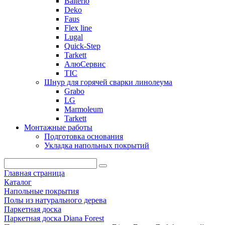
Balterio
Deko
Faus
Flex line
Lugal
Quick-Step
Tarkett
АлюСервис
ТІС
Шнур для горячей сварки линолеума
Grabo
LG
Marmoleum
Tarkett
Монтажные работы
Подготовка основания
Укладка напольных покрытий
Главная страница
Каталог
Напольные покрытия
Полы из натурального дерева
Паркетная доска
Паркетная доска Diana Forest