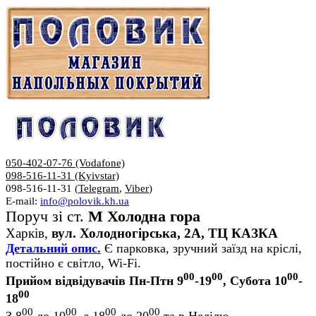
050-402-07-76 (Vodafone)
098-516-11-31 (Kyivstar)
098-516-11-31 (
Telegram
,
Viber
)
E-mail:
info@polovik.kh.ua
Поруч зі ст.
М Холодна гора
Харків,
вул. Холодногірська, 2А, ТЦ КАЗКА
Детальний опис.
Є парковка, зручний заїзд на кріслі,
постійно є світло, Wi-Fi.
00
00
00
Прийом відвідувачів Пн-Птн 9
-19
, Субота 10
-
00
18
00
00
00
00
З 8
до 10
, з 18
до 20
та в Неділю