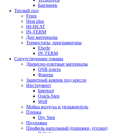
Барлинек
Теплый пол
Fenix
Heat plus
HI-HEAT
IN-TERM
Доп материалы
Термостаты, програматоры
Eberle
IN-TERM
Сопутствующие товары
Древесно-плитные материалы
OSB плита
Фанера
Защитный коврик под кресло
Инструмент
Intertool
Quick-Step
Wolf
Мойка воздуха и увлажнитель
Пленка
Dry Step
Подложка
Профиль напольный (порожки, уголки)