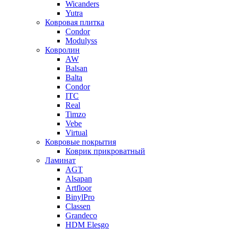
Wicanders
Yutra
Ковровая плитка
Condor
Modulyss
Ковролин
AW
Balsan
Balta
Condor
ITC
Real
Timzo
Vebe
Virtual
Ковровые покрытия
Коврик прикроватный
Ламинат
AGT
Alsapan
Artfloor
BinylPro
Classen
Grandeco
HDM Elesgo