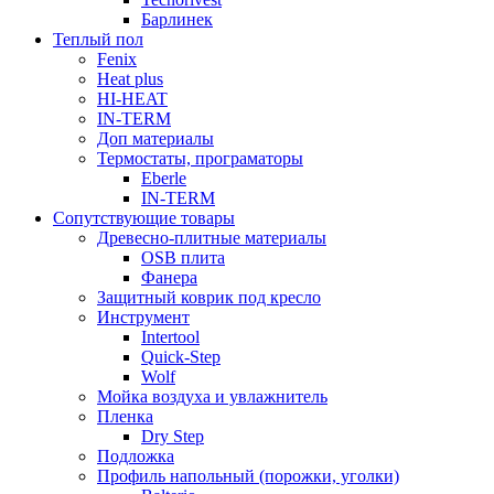
Барлинек
Теплый пол
Fenix
Heat plus
HI-HEAT
IN-TERM
Доп материалы
Термостаты, програматоры
Eberle
IN-TERM
Сопутствующие товары
Древесно-плитные материалы
OSB плита
Фанера
Защитный коврик под кресло
Инструмент
Intertool
Quick-Step
Wolf
Мойка воздуха и увлажнитель
Пленка
Dry Step
Подложка
Профиль напольный (порожки, уголки)