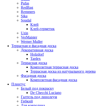
Pufas
RedBag
Remmers
Sika
Soudal
Клей
Клей-герметик
Uzin
VerMaister
Werner Muller
Террасная и фасадная доска
Декоративная доска
Holzdorf
Tardex
Террасная доска
Композитная террасная доска
Террасная доска из натурального дерева
Фасадная доска
Композитная фасадная доска
Плинтус
Белый под покраску
De Checchi Luciano
Галтель под линолеум
Гибкий
Для ковролина