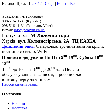
Начало | Пред. |
1
2
3
4
5
|
След.
|
Конец
|
Все
050-402-07-76 (Vodafone)
098-516-11-31 (Kyivstar)
098-516-11-31 (
Telegram
,
Viber
)
E-mail:
info@polovik.kh.ua
Поруч зі ст.
М Холодна гора
Харків,
вул. Холодногірська, 2А, ТЦ КАЗКА
Детальний опис.
Є парковка, зручний заїзд на кріслі,
постійно є світло, Wi-Fi.
00
00
00
Прийом відвідувачів Пн-Птн 9
-19
, Субота 10
-
00
18
00
00
00
00
З 8
до 10
, з 18
до 20
та в Неділю
обслуговування за записом, в робочий час
в першу чергу за записом.
Персональный раздел
О магазине
Новини
Доставка