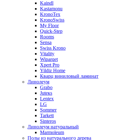
Kaindl
Kastamonu
KronoTex
KronoSwiss
My Floor
Quick-Step
Rooms
Sensa
Swiss Krono
Vitality
Wiparqet
Xpert Pro
Yildiz Home
Кварц виниловый ламинат
Линолеум
Grabo
Juteкs
Lentex
LG
Sommer
Tarkett
Sinteros
Линолеум натуральный
Marmoleum
Полы из натурального дерева