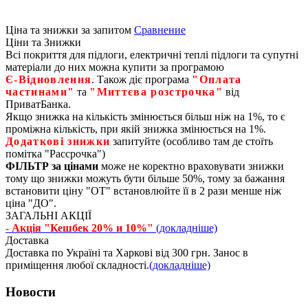
Ціна та знижки за запитом
Сравнение
Ціни та Знижки
Всі покриття для підлоги, електричні теплі підлоги та супутні
матеріали до них можна купити за програмою
Є‑Відновлення
. Також діє програма
"Оплата
частинами"
та
"Миттєва розстрочка"
від
ПриватБанка.
Якщо знижка на кількість змінюється більш ніж на 1%, то є
проміжна кількість, при якій знижка змінюється на 1%.
Додаткові знижки
запитуйте (особливо там де стоїть
помітка "Рассрочка")
ФІЛЬТР за цінами
може не коректно враховувати знижки
тому що знижки можуть бути більше 50%, тому за бажання
встановити ціну "ОТ" встановлюйте її в 2 рази менше ніж
ціна "ДО".
ЗАГАЛЬНІ АКЦІЇ
- Акція "Кешбек 20% и 10%"
(докладніше)
Доставка
Доставка по Україні та Харкові від 300 грн. Занос в
приміщення любої складності.
(докладніше)
Новости