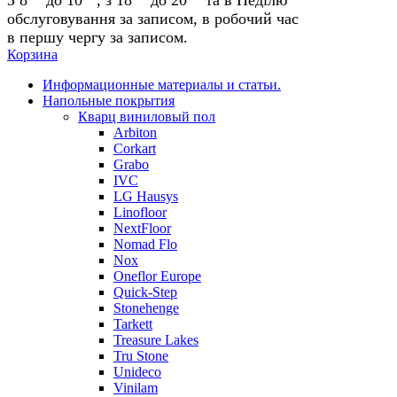
обслуговування за записом, в робочий час
в першу чергу за записом.
Корзина
Информационные материалы и статьи.
Напольные покрытия
Кварц виниловый пол
Arbiton
Corkart
Grabo
IVC
LG Hausys
Linofloor
NextFloor
Nomad Flo
Nox
Oneflor Europe
Quick-Step
Stonehenge
Tarkett
Treasure Lakes
Tru Stone
Unideco
Vinilam