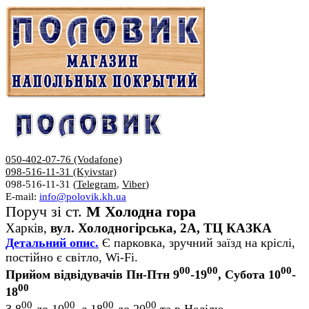
050-402-07-76 (Vodafone)
098-516-11-31 (Kyivstar)
098-516-11-31 (
Telegram
,
Viber
)
E-mail:
info@polovik.kh.ua
Поруч зі ст.
М Холодна гора
Харків,
вул. Холодногірська, 2А, ТЦ КАЗКА
Детальний опис.
Є парковка, зручний заїзд на кріслі,
постійно є світло, Wi-Fi.
00
00
00
Прийом відвідувачів Пн-Птн 9
-19
, Субота 10
-
00
18
00
00
00
00
З 8
до 10
, з 18
до 20
та в Неділю