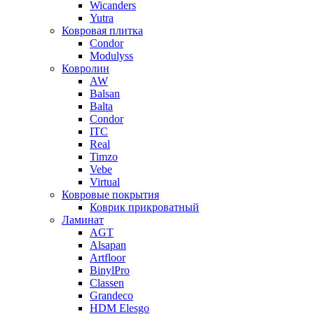
Wicanders
Yutra
Ковровая плитка
Condor
Modulyss
Ковролин
AW
Balsan
Balta
Condor
ITC
Real
Timzo
Vebe
Virtual
Ковровые покрытия
Коврик прикроватный
Ламинат
AGT
Alsapan
Artfloor
BinylPro
Classen
Grandeco
HDM Elesgo