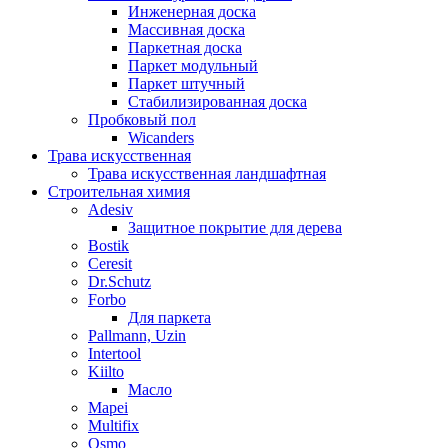
Инженерная доска
Массивная доска
Паркетная доска
Паркет модульный
Паркет штучный
Стабилизированная доска
Пробковый пол
Wicanders
Трава искусственная
Трава искусственная ландшафтная
Строительная химия
Adesiv
Защитное покрытие для дерева
Bostik
Ceresit
Dr.Schutz
Forbo
Для паркета
Pallmann, Uzin
Intertool
Kiilto
Масло
Mapei
Multifix
Osmo