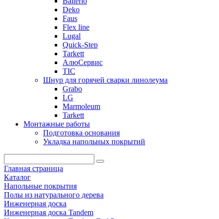
Balterio
Deko
Faus
Flex line
Lugal
Quick-Step
Tarkett
АлюСервис
ТІС
Шнур для горячей сварки линолеума
Grabo
LG
Marmoleum
Tarkett
Монтажные работы
Подготовка основания
Укладка напольных покрытий
Главная страница
Каталог
Напольные покрытия
Полы из натурального дерева
Инженерная доска
Инженерная доска Tandem