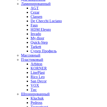
Ламинированный
AGT
Cezar
Classen
De Checchi Luciano
Faus
HDM Elesgo
Invado
My-floor
Quick-Step
Tarkett
Супер Профиль
Массивный
Пластиковый
Arbiton
KORNER
LinePlast
Rico Leo
San Decor
VOX
Тис
Шпонированный
Kluchuk
Pedross
Tecnorivest