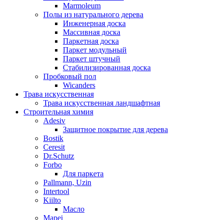
Marmoleum
Полы из натурального дерева
Инженерная доска
Массивная доска
Паркетная доска
Паркет модульный
Паркет штучный
Стабилизированная доска
Пробковый пол
Wicanders
Трава искусственная
Трава искусственная ландшафтная
Строительная химия
Adesiv
Защитное покрытие для дерева
Bostik
Ceresit
Dr.Schutz
Forbo
Для паркета
Pallmann, Uzin
Intertool
Kiilto
Масло
Mapei