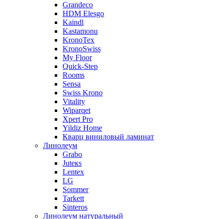
Grandeco
HDM Elesgo
Kaindl
Kastamonu
KronoTex
KronoSwiss
My Floor
Quick-Step
Rooms
Sensa
Swiss Krono
Vitality
Wiparqet
Xpert Pro
Yildiz Home
Кварц виниловый ламинат
Линолеум
Grabo
Juteкs
Lentex
LG
Sommer
Tarkett
Sinteros
Линолеум натуральный