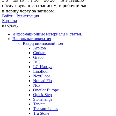
обслуговування за записом, в робочий час
в першу чергу за записом.
Войти
Регистрация
Корзина
на сумму
Информационные материалы и статьи.
Напольные покрытия
Кварц виниловый пол
Arbiton
Corkart
Grabo
IVC
LG Hausys
Linofloor
NextFloor
Nomad Flo
Nox
Oneflor Europe
Quick-Step
Stonehenge
Tarkett
Treasure Lakes
Tru Stone