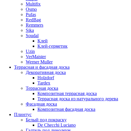
Multifix
Osmo
Pufas
RedBag
Remmers
Sika
Soudal
Клей
Клей-герметик
Uzin
VerMaister
Werner Muller
Террасная и фасадная доска
Декоративная доска
Holzdorf
Tardex
Террасная доска
Композитная террасная доска
Террасная доска из натурального дерева
Фасадная доска
Композитная фасадная доска
Плинтус
Белый под покраску
De Checchi Luciano
Галтель под линолеум