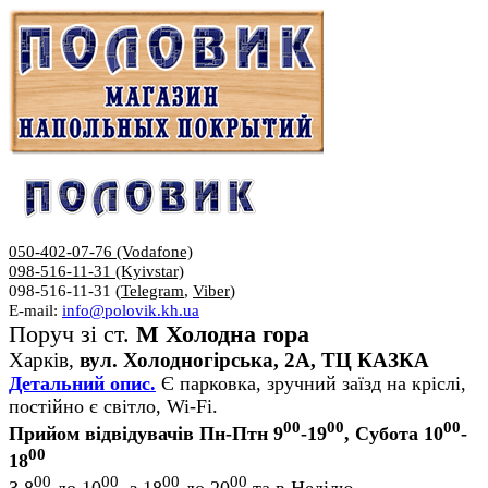
050-402-07-76 (Vodafone)
098-516-11-31 (Kyivstar)
098-516-11-31 (
Telegram
,
Viber
)
E-mail:
info@polovik.kh.ua
Поруч зі ст.
М Холодна гора
Харків,
вул. Холодногірська, 2А, ТЦ КАЗКА
Детальний опис.
Є парковка, зручний заїзд на кріслі,
постійно є світло, Wi-Fi.
00
00
00
Прийом відвідувачів Пн-Птн 9
-19
, Субота 10
-
00
18
00
00
00
00
З 8
до 10
, з 18
до 20
та в Неділю