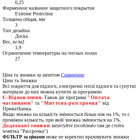
0,25
Фирменное название защитного покрытия
Extreme Protection
Толщина общая, мм
3
Тип дизайна
Доска
Вес, кг/м2
1,9
Ограничение температуры на теплых полах
27
Ціна та знижки за запитом
Сравнение
Ціни та Знижки
Всі покриття для підлоги, електричні теплі підлоги та супутні
матеріали до них можна купити за програмою
Є‑Відновлення
. Також діє програма
"Оплата
частинами"
та
"Миттєва розстрочка"
від
ПриватБанка.
Якщо знижка на кількість змінюється більш ніж на 1%, то є
проміжна кількість, при якій знижка змінюється на 1%.
Додаткові знижки
запитуйте (особливо там де стоїть
помітка "Рассрочка")
ФІЛЬТР за цінами
може не коректно враховувати знижки