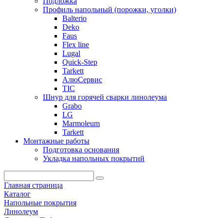
Подложка
Профиль напольный (порожки, уголки)
Balterio
Deko
Faus
Flex line
Lugal
Quick-Step
Tarkett
АлюСервис
ТІС
Шнур для горячей сварки линолеума
Grabo
LG
Marmoleum
Tarkett
Монтажные работы
Подготовка основания
Укладка напольных покрытий
Главная страница
Каталог
Напольные покрытия
Линолеум