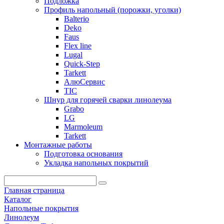
Подложка
Профиль напольный (порожки, уголки)
Balterio
Deko
Faus
Flex line
Lugal
Quick-Step
Tarkett
АлюСервис
ТІС
Шнур для горячей сварки линолеума
Grabo
LG
Marmoleum
Tarkett
Монтажные работы
Подготовка основания
Укладка напольных покрытий
Главная страница
Каталог
Напольные покрытия
Линолеум