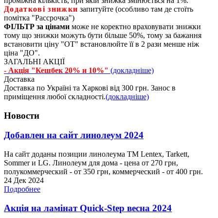
проміжна кількість, при якій знижка змінюється на 1%.
Додаткові знижки
запитуйте (особливо там де стоїть
помітка "Рассрочка")
ФІЛЬТР за цінами
може не коректно враховувати знижки
тому що знижки можуть бути більше 50%, тому за бажання
встановити ціну "ОТ" встановлюйте її в 2 рази менше ніж
ціна "ДО".
ЗАГАЛЬНІ АКЦІЇ
- Акція "Кешбек 20% и 10%"
(докладніше)
Доставка
Доставка по Україні та Харкові від 300 грн. Занос в
приміщення любої складності.
(докладніше)
Новости
Добавлен на сайт линолеум 2024
На сайт доданы позиции линолеума ТМ Lentex, Tarkett,
Sommer и LG. Линолеум для дома - цена от 270 грн,
полукоммерческий - от 350 грн, коммерческий - от 400 грн.
24 Дек 2024
Подробнее
Акція на ламінат Quick-Step весна 2024