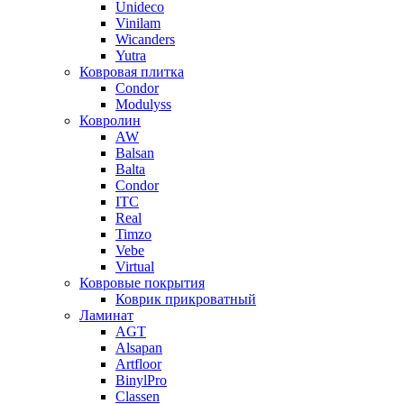
Unideco
Vinilam
Wicanders
Yutra
Ковровая плитка
Condor
Modulyss
Ковролин
AW
Balsan
Balta
Condor
ITC
Real
Timzo
Vebe
Virtual
Ковровые покрытия
Коврик прикроватный
Ламинат
AGT
Alsapan
Artfloor
BinylPro
Classen