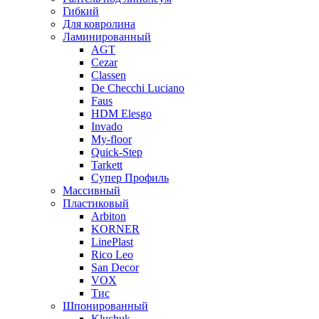
Гибкий
Для ковролина
Ламинированный
AGT
Cezar
Classen
De Checchi Luciano
Faus
HDM Elesgo
Invado
My-floor
Quick-Step
Tarkett
Супер Профиль
Массивный
Пластиковый
Arbiton
KORNER
LinePlast
Rico Leo
San Decor
VOX
Тис
Шпонированный
Kluchuk