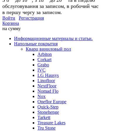
обслуговування за записом, в робочий час
в першу чергу за записом.
Войти
Регистрация
Корзина
на сумму
Информационные материалы и статьи.
Напольные покрытия
Кварц виниловый пол
Arbiton
Corkart
Grabo
IVC
LG Hausys
Linofloor
NextFloor
Nomad Flo
Nox
Oneflor Europe
Quick-Step
Stonehenge
Tarkett
Treasure Lakes
Tru Stone