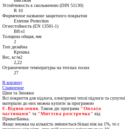
Высокая
Устойчивость к скольжению (DIN 51130)
R 10
Фирменное название защитного покрытия
Extreme Protection
Огнестойкость (EN 13501-1)
Bfl-s1
Толщина общая, мм
2
Тип дизайна
Крошка
Вес, кг/м2
2,22
Ограничение температуры на теплых полах
27
В корзину
Сравнение
Ціни та Знижки
Всі покриття для підлоги, електричні теплі підлоги та супутні
матеріали до них можна купити за програмою
Є‑Відновлення
. Також діє програма
"Оплата
частинами"
та
"Миттєва розстрочка"
від
ПриватБанка.
Якщо знижка на кількість змінюється більш ніж на 1%, то є