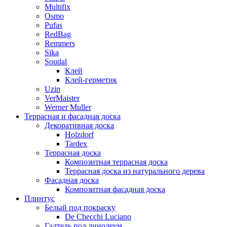
Multifix
Osmo
Pufas
RedBag
Remmers
Sika
Soudal
Клей
Клей-герметик
Uzin
VerMaister
Werner Muller
Террасная и фасадная доска
Декоративная доска
Holzdorf
Tardex
Террасная доска
Композитная террасная доска
Террасная доска из натурального дерева
Фасадная доска
Композитная фасадная доска
Плинтус
Белый под покраску
De Checchi Luciano
Галтель под линолеум