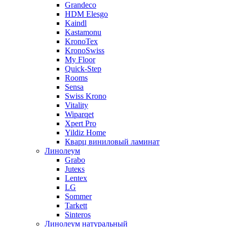
Grandeco
HDM Elesgo
Kaindl
Kastamonu
KronoTex
KronoSwiss
My Floor
Quick-Step
Rooms
Sensa
Swiss Krono
Vitality
Wiparqet
Xpert Pro
Yildiz Home
Кварц виниловый ламинат
Линолеум
Grabo
Juteкs
Lentex
LG
Sommer
Tarkett
Sinteros
Линолеум натуральный