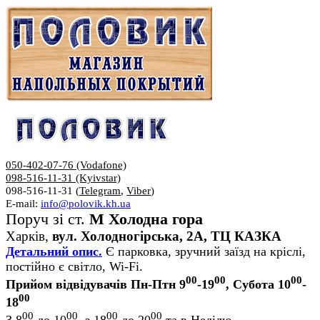
050-402-07-76 (Vodafone)
098-516-11-31 (Kyivstar)
098-516-11-31 (
Telegram
,
Viber
)
E-mail:
info@polovik.kh.ua
Поруч зі ст.
М Холодна гора
Харків,
вул. Холодногірська, 2А, ТЦ КАЗКА
Детальний опис.
Є парковка, зручний заїзд на кріслі,
постійно є світло, Wi-Fi.
00
00
00
Прийом відвідувачів Пн-Птн 9
-19
, Субота 10
-
00
18
00
00
00
00
З 8
до 10
, з 18
до 20
та в Неділю