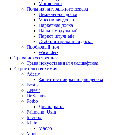
Marmoleum
Полы из натурального дерева
Инженерная доска
Массивная доска
Паркетная доска
Паркет модульный
Паркет штучный
Стабилизированная доска
Пробковый пол
Wicanders
Трава искусственная
Трава искусственная ландшафтная
Строительная химия
Adesiv
Защитное покрытие для дерева
Bostik
Ceresit
Dr.Schutz
Forbo
Для паркета
Pallmann, Uzin
Intertool
Kiilto
Масло
Mapei