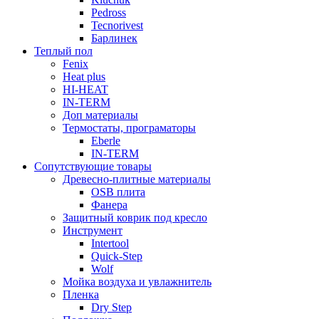
Pedross
Tecnorivest
Барлинек
Теплый пол
Fenix
Heat plus
HI-HEAT
IN-TERM
Доп материалы
Термостаты, програматоры
Eberle
IN-TERM
Сопутствующие товары
Древесно-плитные материалы
OSB плита
Фанера
Защитный коврик под кресло
Инструмент
Intertool
Quick-Step
Wolf
Мойка воздуха и увлажнитель
Пленка
Dry Step