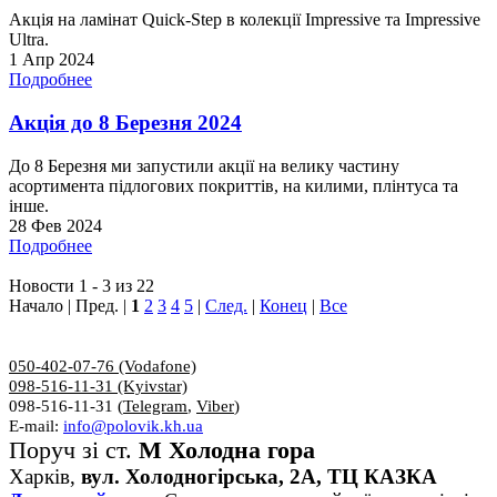
Акція на ламінат Quick-Step в колекції Impressive та Impressive
Ultra.
1 Апр 2024
Подробнее
Акція до 8 Березня 2024
До 8 Березня ми запустили акції на велику частину
асортимента підлогових покриттів, на килими, плінтуса та
інше.
28 Фев 2024
Подробнее
Новости 1 - 3 из 22
Начало | Пред. |
1
2
3
4
5
|
След.
|
Конец
|
Все
050-402-07-76 (Vodafone)
098-516-11-31 (Kyivstar)
098-516-11-31 (
Telegram
,
Viber
)
E-mail:
info@polovik.kh.ua
Поруч зі ст.
М Холодна гора
Харків,
вул. Холодногірська, 2А, ТЦ КАЗКА