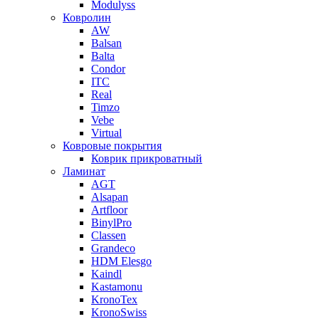
Modulyss
Ковролин
AW
Balsan
Balta
Condor
ITC
Real
Timzo
Vebe
Virtual
Ковровые покрытия
Коврик прикроватный
Ламинат
AGT
Alsapan
Artfloor
BinylPro
Classen
Grandeco
HDM Elesgo
Kaindl
Kastamonu
KronoTex
KronoSwiss