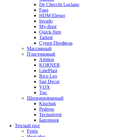
De Checchi Luciano
Faus
HDM Elesgo
Invado
My-floor
Quick-Step
Tarkett
Супер Профиль
Массивный
Пластиковый
Arbiton
KORNER
LinePlast
Rico Leo
San Decor
VOX
Тис
Шпонированный
Kluchuk
Pedross
Tecnorivest
Барлинек
Теплый пол
Fenix
Heat plus