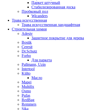
Паркет штучный
Стабилизированная доска
Пробковый пол
Wicanders
Трава искусственная
Трава искусственная ландшафтная
Строительная химия
Adesiv
Защитное покрытие для дерева
Bostik
Ceresit
Dr.Schutz
Forbo
Для паркета
Pallmann, Uzin
Intertool
Kiilto
Масло
Mapei
Multifix
Osmo
Pufas
RedBag
Remmers
Sika