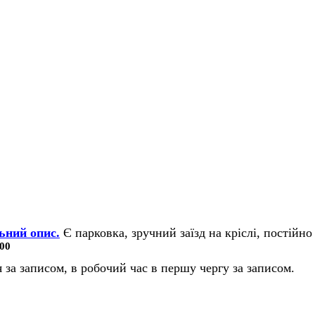
ьний опис.
Є парковка, зручний заїзд на кріслі, постійно 
00
 за записом, в робочий час в першу чергу за записом.