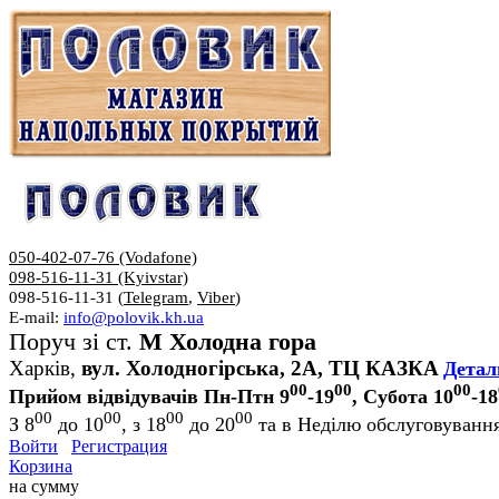
050-402-07-76 (Vodafone)
098-516-11-31 (Kyivstar)
098-516-11-31 (
Telegram
,
Viber
)
E-mail:
info@polovik.kh.ua
Поруч зі ст.
М Холодна гора
Харків,
вул. Холодногірська, 2А, ТЦ КАЗКА
Детал
00
00
00
Прийом відвідувачів Пн-Птн 9
-19
, Субота 10
-18
00
00
00
00
З 8
до 10
, з 18
до 20
та в Неділю обслуговування
Войти
Регистрация
Корзина
на сумму