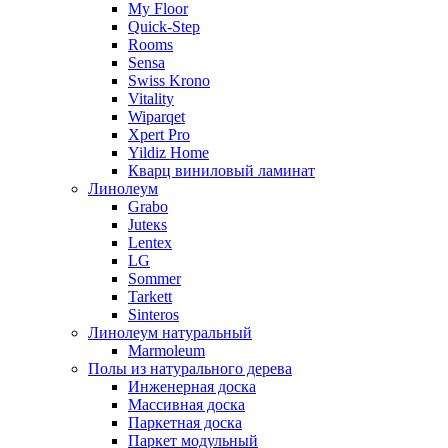
My Floor
Quick-Step
Rooms
Sensa
Swiss Krono
Vitality
Wiparqet
Xpert Pro
Yildiz Home
Кварц виниловый ламинат
Линолеум
Grabo
Juteкs
Lentex
LG
Sommer
Tarkett
Sinteros
Линолеум натуральный
Marmoleum
Полы из натурального дерева
Инженерная доска
Массивная доска
Паркетная доска
Паркет модульный