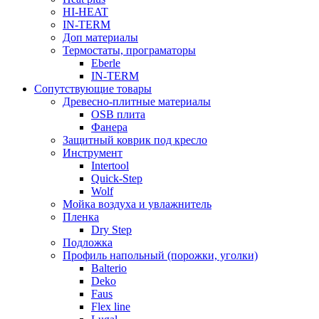
HI-HEAT
IN-TERM
Доп материалы
Термостаты, програматоры
Eberle
IN-TERM
Сопутствующие товары
Древесно-плитные материалы
OSB плита
Фанера
Защитный коврик под кресло
Инструмент
Intertool
Quick-Step
Wolf
Мойка воздуха и увлажнитель
Пленка
Dry Step
Подложка
Профиль напольный (порожки, уголки)
Balterio
Deko
Faus
Flex line