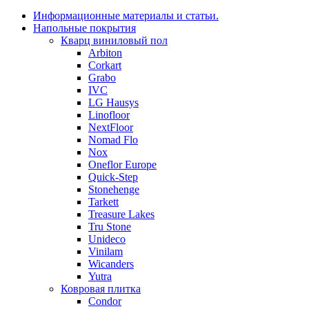
Информационные материалы и статьи.
Напольные покрытия
Кварц виниловый пол
Arbiton
Corkart
Grabo
IVC
LG Hausys
Linofloor
NextFloor
Nomad Flo
Nox
Oneflor Europe
Quick-Step
Stonehenge
Tarkett
Treasure Lakes
Tru Stone
Unideco
Vinilam
Wicanders
Yutra
Ковровая плитка
Condor