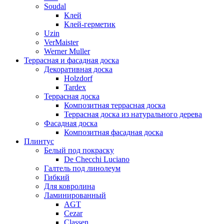
Soudal
Клей
Клей-герметик
Uzin
VerMaister
Werner Muller
Террасная и фасадная доска
Декоративная доска
Holzdorf
Tardex
Террасная доска
Композитная террасная доска
Террасная доска из натурального дерева
Фасадная доска
Композитная фасадная доска
Плинтус
Белый под покраску
De Checchi Luciano
Галтель под линолеум
Гибкий
Для ковролина
Ламинированный
AGT
Cezar
Classen