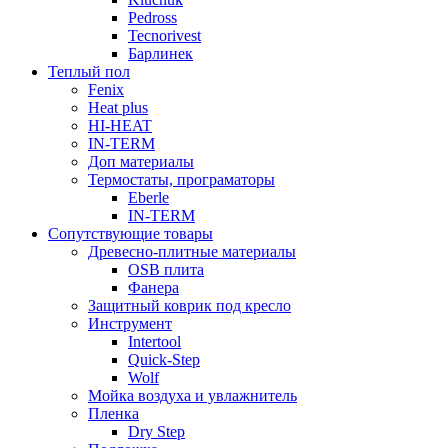
Pedross
Tecnorivest
Барлинек
Теплый пол
Fenix
Heat plus
HI-HEAT
IN-TERM
Доп материалы
Термостаты, програматоры
Eberle
IN-TERM
Сопутствующие товары
Древесно-плитные материалы
OSB плита
Фанера
Защитный коврик под кресло
Инструмент
Intertool
Quick-Step
Wolf
Мойка воздуха и увлажнитель
Пленка
Dry Step