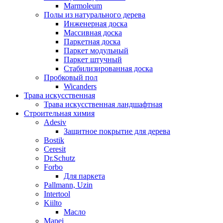
Marmoleum
Полы из натурального дерева
Инженерная доска
Массивная доска
Паркетная доска
Паркет модульный
Паркет штучный
Стабилизированная доска
Пробковый пол
Wicanders
Трава искусственная
Трава искусственная ландшафтная
Строительная химия
Adesiv
Защитное покрытие для дерева
Bostik
Ceresit
Dr.Schutz
Forbo
Для паркета
Pallmann, Uzin
Intertool
Kiilto
Масло
Mapei