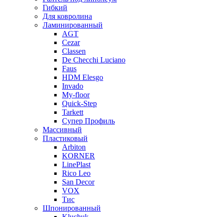
Гибкий
Для ковролина
Ламинированный
AGT
Cezar
Classen
De Checchi Luciano
Faus
HDM Elesgo
Invado
My-floor
Quick-Step
Tarkett
Супер Профиль
Массивный
Пластиковый
Arbiton
KORNER
LinePlast
Rico Leo
San Decor
VOX
Тис
Шпонированный
Kluchuk