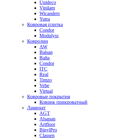
Unideco
Vinilam
Wicanders
Yutra
Ковровая плитка
Condor
Modulyss
Ковролин
AW
Balsan
Balta
Condor
ITC
Real
Timzo
Vebe
Virtual
Ковровые покрытия
Коврик прикроватный
Ламинат
AGT
Alsapan
Artfloor
BinylPro
Classen