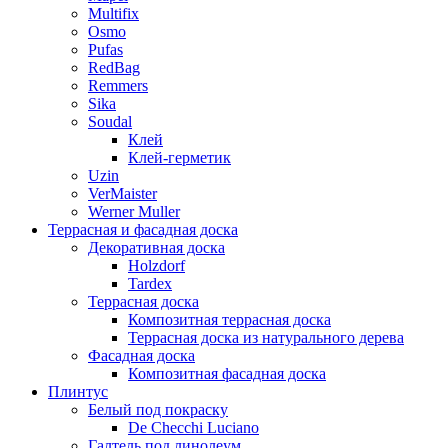
Multifix
Osmo
Pufas
RedBag
Remmers
Sika
Soudal
Клей
Клей-герметик
Uzin
VerMaister
Werner Muller
Террасная и фасадная доска
Декоративная доска
Holzdorf
Tardex
Террасная доска
Композитная террасная доска
Террасная доска из натурального дерева
Фасадная доска
Композитная фасадная доска
Плинтус
Белый под покраску
De Checchi Luciano
Галтель под линолеум