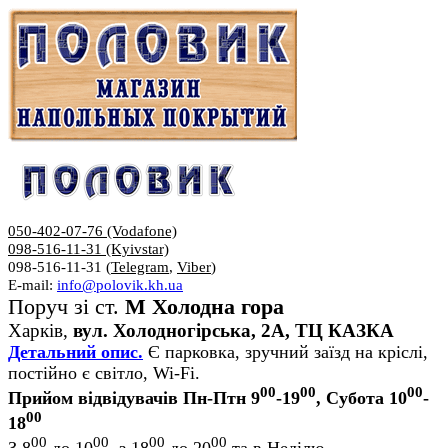
050-402-07-76 (Vodafone)
098-516-11-31 (Kyivstar)
098-516-11-31 (
Telegram
,
Viber
)
E-mail:
info@polovik.kh.ua
Поруч зі ст.
М Холодна гора
Харків,
вул. Холодногірська, 2А, ТЦ КАЗКА
Детальний опис.
Є парковка, зручний заїзд на кріслі,
постійно є світло, Wi-Fi.
00
00
00
Прийом відвідувачів Пн-Птн 9
-19
, Субота 10
-
00
18
00
00
00
00
З 8
до 10
, з 18
до 20
та в Неділю