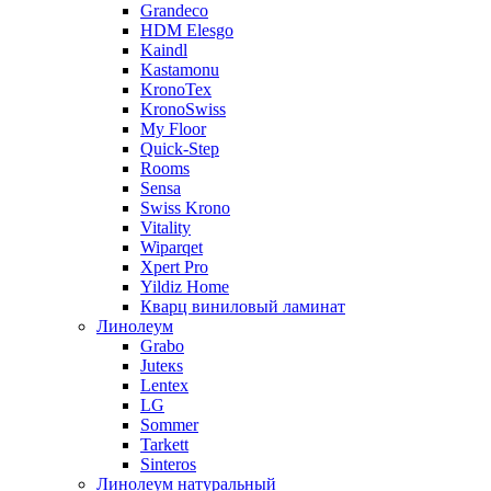
Grandeco
HDM Elesgo
Kaindl
Kastamonu
KronoTex
KronoSwiss
My Floor
Quick-Step
Rooms
Sensa
Swiss Krono
Vitality
Wiparqet
Xpert Pro
Yildiz Home
Кварц виниловый ламинат
Линолеум
Grabo
Juteкs
Lentex
LG
Sommer
Tarkett
Sinteros
Линолеум натуральный