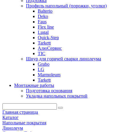
Подложка
Профиль напольный (порожки, уголки)
Balterio
Deko
Faus
Flex line
Lugal
Quick-Step
Tarkett
АлюСервис
ТІС
Шнур для горячей сварки линолеума
Grabo
LG
Marmoleum
Tarkett
Монтажные работы
Подготовка основания
Укладка напольных покрытий
Главная страница
Каталог
Напольные покрытия
Линолеум