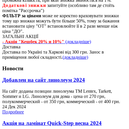
проміжна кількість, при якій знижка змінюється на 1%.
Додаткові знижки
запитуйте (особливо там де стоїть
помітка "Рассрочка")
ФІЛЬТР за цінами
може не коректно враховувати знижки
тому що знижки можуть бути більше 50%, тому за бажання
встановити ціну "ОТ" встановлюйте її в 2 рази менше ніж
ціна "ДО".
ЗАГАЛЬНІ АКЦІЇ
- Акція "Кешбек 20% и 10%"
(докладніше)
Доставка
Доставка по Україні та Харкові від 300 грн. Занос в
приміщення любої складності.
(докладніше)
Новости
Добавлен на сайт линолеум 2024
На сайт доданы позиции линолеума ТМ Lentex, Tarkett,
Sommer и LG. Линолеум для дома - цена от 270 грн,
полукоммерческий - от 350 грн, коммерческий - от 400 грн.
24 Дек 2024
Подробнее
Акція на ламінат Quick-Step весна 2024