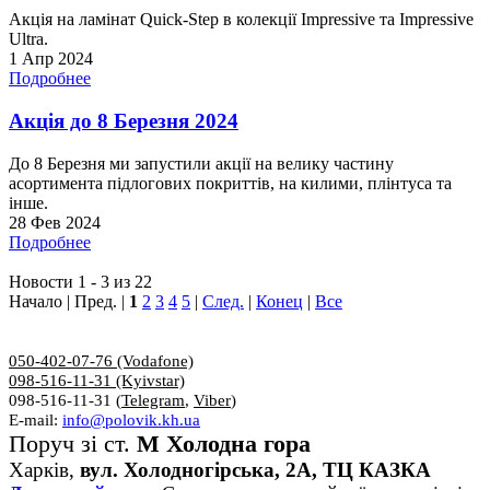
Акція на ламінат Quick-Step в колекції Impressive та Impressive
Ultra.
1 Апр 2024
Подробнее
Акція до 8 Березня 2024
До 8 Березня ми запустили акції на велику частину
асортимента підлогових покриттів, на килими, плінтуса та
інше.
28 Фев 2024
Подробнее
Новости 1 - 3 из 22
Начало | Пред. |
1
2
3
4
5
|
След.
|
Конец
|
Все
050-402-07-76 (Vodafone)
098-516-11-31 (Kyivstar)
098-516-11-31 (
Telegram
,
Viber
)
E-mail:
info@polovik.kh.ua
Поруч зі ст.
М Холодна гора
Харків,
вул. Холодногірська, 2А, ТЦ КАЗКА