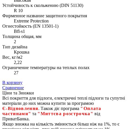
Высокая
Устойчивость к скольжению (DIN 51130)
R 10
Фирменное название защитного покрытия
Extreme Protection
Огнестойкость (EN 13501-1)
Bfl-s1
Толщина общая, мм
2
Тип дизайна
Крошка
Вес, кг/м2
2,22
Ограничение температуры на теплых полах
27
В корзину
Сравнение
Ціни та Знижки
Всі покриття для підлоги, електричні теплі підлоги та супутні
матеріали до них можна купити за програмою
Є‑Відновлення
. Також діє програма
"Оплата
частинами"
та
"Миттєва розстрочка"
від
ПриватБанка.
Якщо знижка на кількість змінюється більш ніж на 1%, то є