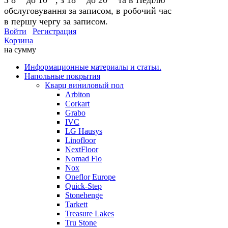
обслуговування за записом, в робочий час
в першу чергу за записом.
Войти
Регистрация
Корзина
на сумму
Информационные материалы и статьи.
Напольные покрытия
Кварц виниловый пол
Arbiton
Corkart
Grabo
IVC
LG Hausys
Linofloor
NextFloor
Nomad Flo
Nox
Oneflor Europe
Quick-Step
Stonehenge
Tarkett
Treasure Lakes
Tru Stone