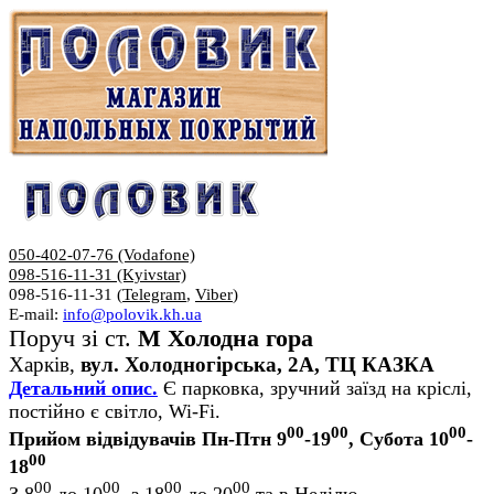
050-402-07-76 (Vodafone)
098-516-11-31 (Kyivstar)
098-516-11-31 (
Telegram
,
Viber
)
E-mail:
info@polovik.kh.ua
Поруч зі ст.
М Холодна гора
Харків,
вул. Холодногірська, 2А, ТЦ КАЗКА
Детальний опис.
Є парковка, зручний заїзд на кріслі,
постійно є світло, Wi-Fi.
00
00
00
Прийом відвідувачів Пн-Птн 9
-19
, Субота 10
-
00
18
00
00
00
00
З 8
до 10
, з 18
до 20
та в Неділю