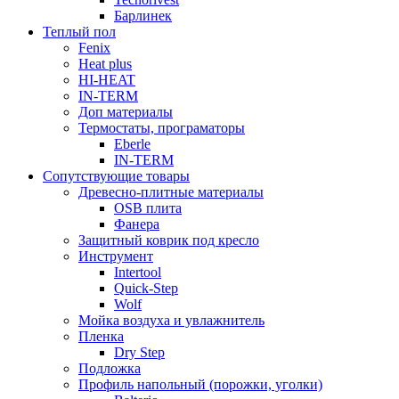
Барлинек
Теплый пол
Fenix
Heat plus
HI-HEAT
IN-TERM
Доп материалы
Термостаты, програматоры
Eberle
IN-TERM
Сопутствующие товары
Древесно-плитные материалы
OSB плита
Фанера
Защитный коврик под кресло
Инструмент
Intertool
Quick-Step
Wolf
Мойка воздуха и увлажнитель
Пленка
Dry Step
Подложка
Профиль напольный (порожки, уголки)