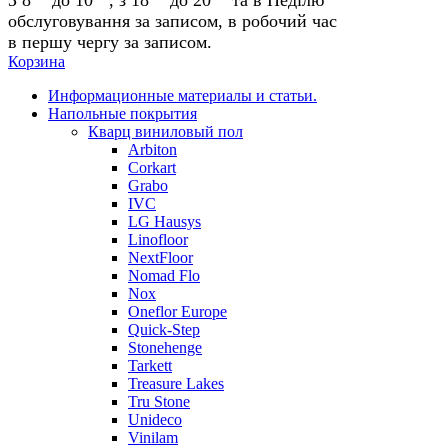
обслуговування за записом, в робочий час
в першу чергу за записом.
Корзина
Информационные материалы и статьи.
Напольные покрытия
Кварц виниловый пол
Arbiton
Corkart
Grabo
IVC
LG Hausys
Linofloor
NextFloor
Nomad Flo
Nox
Oneflor Europe
Quick-Step
Stonehenge
Tarkett
Treasure Lakes
Tru Stone
Unideco
Vinilam