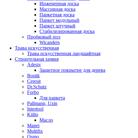
Инженерная доска
Массивная доска
Паркетная доска
Паркет модульный
Паркет штучный
Стабилизированная доска
Пробковый пол
Wicanders
Трава искусственная
Трава искусственная ландшафтная
Строительная химия
Adesiv
Защитное покрытие для дерева
Bostik
Ceresit
Dr.Schutz
Forbo
Для паркета
Pallmann, Uzin
Intertool
Kiilto
Масло
Mapei
Multifix
Osmo