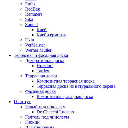
Pufas
RedBag
Remmers
Sika
Soudal
Клей
Клей-герметик
Uzin
VerMaister
Werner Muller
Террасная и фасадная доска
Декоративная доска
Holzdorf
Tardex
Террасная доска
Композитная террасная доска
Террасная доска из натурального дерева
Фасадная доска
Композитная фасадная доска
Плинтус
Белый под покраску
De Checchi Luciano
Галтель под линолеум
Гибкий
Для ковролина