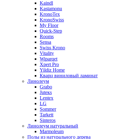
Kaindl
Kastamonu
KronoTex
KronoSwiss
My Floor
Quick-Step
Rooms
Sensa
Swiss Krono
Vitality
Wiparqet
Xpert Pro
Yildiz Home
Кварц виниловый ламинат
Линолеум
Grabo
Juteкs
Lentex
LG
Sommer
Tarkett
Sinteros
Линолеум натуральный
Marmoleum
Полы из натурального дерева