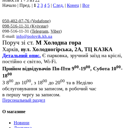
Новости 1 - 3 из 22
Начало | Пред. |
1
2
3
4
5
|
След.
|
Конец
|
Все
050-402-07-76 (Vodafone)
098-516-11-31 (Kyivstar)
098-516-11-31 (
Telegram
,
Viber
)
E-mail:
info@polovik.kh.ua
Поруч зі ст.
М Холодна гора
Харків,
вул. Холодногірська, 2А, ТЦ КАЗКА
Детальний опис.
Є парковка, зручний заїзд на кріслі,
постійно є світло, Wi-Fi.
00
00
00
Прийом відвідувачів Пн-Птн 9
-19
, Субота 10
-
00
18
00
00
00
00
З 8
до 10
, з 18
до 20
та в Неділю
обслуговування за записом, в робочий час
в першу чергу за записом.
Персональный раздел
О магазине
Новини
Доставка