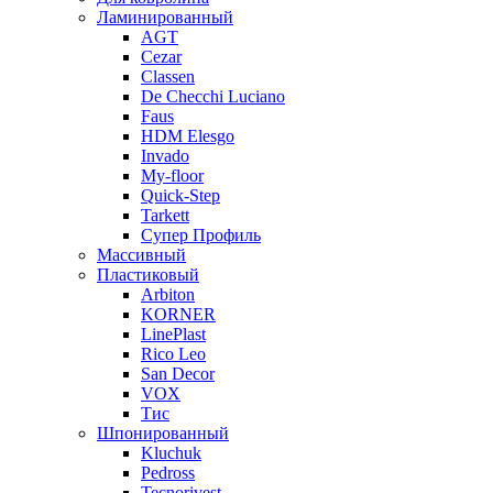
Ламинированный
AGT
Cezar
Classen
De Checchi Luciano
Faus
HDM Elesgo
Invado
My-floor
Quick-Step
Tarkett
Супер Профиль
Массивный
Пластиковый
Arbiton
KORNER
LinePlast
Rico Leo
San Decor
VOX
Тис
Шпонированный
Kluchuk
Pedross
Tecnorivest