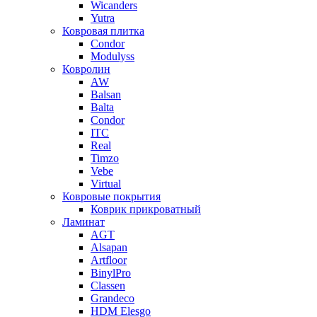
Wicanders
Yutra
Ковровая плитка
Condor
Modulyss
Ковролин
AW
Balsan
Balta
Condor
ITC
Real
Timzo
Vebe
Virtual
Ковровые покрытия
Коврик прикроватный
Ламинат
AGT
Alsapan
Artfloor
BinylPro
Classen
Grandeco
HDM Elesgo