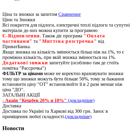
Ціна та знижки за запитом
Сравнение
Ціни та Знижки
Всі покриття для підлоги, електричні теплі підлоги та супутні
матеріали до них можна купити за програмою
Є‑Відновлення
. Також діє програма
"Оплата
частинами"
та
"Миттєва розстрочка"
від
ПриватБанка.
Якщо знижка на кількість змінюється більш ніж на 1%, то є
проміжна кількість, при якій знижка змінюється на 1%.
Додаткові знижки
запитуйте (особливо там де стоїть
помітка "Рассрочка")
ФІЛЬТР за цінами
може не коректно враховувати знижки
тому що знижки можуть бути більше 50%, тому за бажання
встановити ціну "ОТ" встановлюйте її в 2 рази менше ніж
ціна "ДО".
ЗАГАЛЬНІ АКЦІЇ
- Акція "Кешбек 20% и 10%"
(докладніше)
Доставка
Доставка по Україні та Харкові від 300 грн. Занос в
приміщення любої складності.
(докладніше)
Новости