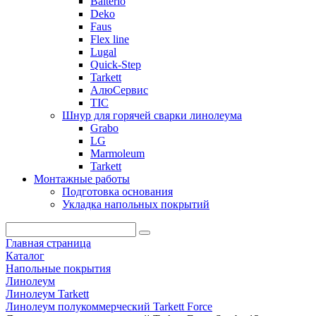
Balterio
Deko
Faus
Flex line
Lugal
Quick-Step
Tarkett
АлюСервис
ТІС
Шнур для горячей сварки линолеума
Grabo
LG
Marmoleum
Tarkett
Монтажные работы
Подготовка основания
Укладка напольных покрытий
Главная страница
Каталог
Напольные покрытия
Линолеум
Линолеум Tarkett
Линолеум полукоммерческий Tarkett Force