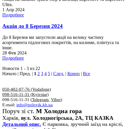
Ultra.
1 Апр 2024
Подробнее
Акція до 8 Березня 2024
До 8 Березня ми запустили акції на велику частину
асортимента підлогових покриттів, на килими, плінтуса та
інше.
28 Фев 2024
Подробнее
Новости 1 - 3 из 22
Начало | Пред. |
1
2
3
4
5
|
След.
|
Конец
|
Все
050-402-07-76 (Vodafone)
098-516-11-31 (Kyivstar)
098-516-11-31 (
Telegram
,
Viber
)
E-mail:
info@polovik.kh.ua
Поруч зі ст.
М Холодна гора
Харків,
вул. Холодногірська, 2А, ТЦ КАЗКА
Детальний опис.
Є парковка, зручний заїзд на кріслі,