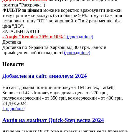
помітка "Рассрочка")
ФІЛЬТР за цінами
може не коректно враховувати знижки
тому що знижки можуть бути більше 50%, тому за бажання
встановити ціну "ОТ" встановлюйте її в 2 рази менше ніж
ціна "ДО".
ЗАГАЛЬНІ АКЦІЇ
- Акція "Кешбек 20% и 10%"
(докладніше)
Доставка
Доставка по Україні та Харкові від 300 грн. Занос в
приміщення любої складності.
(докладніше)
Новости
Добавлен на сайт линолеум 2024
На сайт доданы позиции линолеума ТМ Lentex, Tarkett,
Sommer и LG. Линолеум для дома - цена от 270 грн,
полукоммерческий - от 350 грн, коммерческий - от 400 грн.
24 Дек 2024
Подробнее
Акція на ламінат Quick-Step весна 2024
Акція на ламінат Quick-Step в колекції Impressive та Impressive