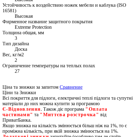
Устойчивость к воздействию ножек мебели и каблука (ISO
16581)
Высокая
Фирменное название защитного покрытия
Extreme Protection
Толщина общая, мм
3
Тип дизайна
Доска
Вес, кг/м2
2
Ограничение температуры на теплых полах
27
Ціна та знижки за запитом
Сравнение
Ціни та Знижки
Всі покриття для підлоги, електричні теплі підлоги та супутні
матеріали до них можна купити за програмою
Є‑Відновлення
. Також діє програма
"Оплата
частинами"
та
"Миттєва розстрочка"
від
ПриватБанка.
Якщо знижка на кількість змінюється більш ніж на 1%, то є
проміжна кількість, при якій знижка змінюється на 1%.
Додаткові знижки
запитуйте (особливо там де стоїть