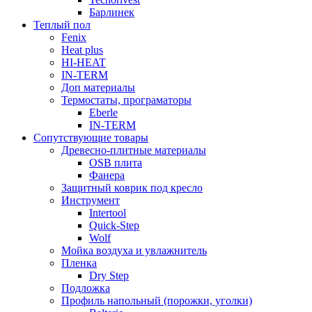
Барлинек
Теплый пол
Fenix
Heat plus
HI-HEAT
IN-TERM
Доп материалы
Термостаты, програматоры
Eberle
IN-TERM
Сопутствующие товары
Древесно-плитные материалы
OSB плита
Фанера
Защитный коврик под кресло
Инструмент
Intertool
Quick-Step
Wolf
Мойка воздуха и увлажнитель
Пленка
Dry Step
Подложка
Профиль напольный (порожки, уголки)