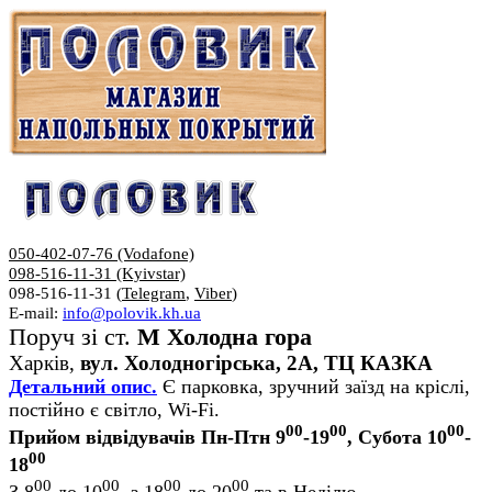
050-402-07-76 (Vodafone)
098-516-11-31 (Kyivstar)
098-516-11-31 (
Telegram
,
Viber
)
E-mail:
info@polovik.kh.ua
Поруч зі ст.
М Холодна гора
Харків,
вул. Холодногірська, 2А, ТЦ КАЗКА
Детальний опис.
Є парковка, зручний заїзд на кріслі,
постійно є світло, Wi-Fi.
00
00
00
Прийом відвідувачів Пн-Птн 9
-19
, Субота 10
-
00
18
00
00
00
00
З 8
до 10
, з 18
до 20
та в Неділю