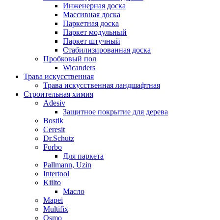
Инженерная доска
Массивная доска
Паркетная доска
Паркет модульный
Паркет штучный
Стабилизированная доска
Пробковый пол
Wicanders
Трава искусственная
Трава искусственная ландшафтная
Строительная химия
Adesiv
Защитное покрытие для дерева
Bostik
Ceresit
Dr.Schutz
Forbo
Для паркета
Pallmann, Uzin
Intertool
Kiilto
Масло
Mapei
Multifix
Osmo