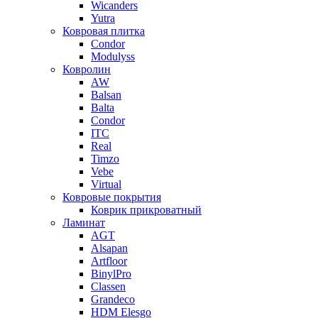
Wicanders
Yutra
Ковровая плитка
Condor
Modulyss
Ковролин
AW
Balsan
Balta
Condor
ITC
Real
Timzo
Vebe
Virtual
Ковровые покрытия
Коврик прикроватный
Ламинат
AGT
Alsapan
Artfloor
BinylPro
Classen
Grandeco
HDM Elesgo