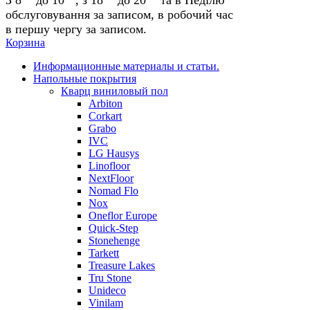
обслуговування за записом, в робочий час
в першу чергу за записом.
Корзина
Информационные материалы и статьи.
Напольные покрытия
Кварц виниловый пол
Arbiton
Corkart
Grabo
IVC
LG Hausys
Linofloor
NextFloor
Nomad Flo
Nox
Oneflor Europe
Quick-Step
Stonehenge
Tarkett
Treasure Lakes
Tru Stone
Unideco
Vinilam