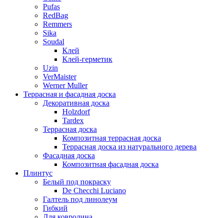
Pufas
RedBag
Remmers
Sika
Soudal
Клей
Клей-герметик
Uzin
VerMaister
Werner Muller
Террасная и фасадная доска
Декоративная доска
Holzdorf
Tardex
Террасная доска
Композитная террасная доска
Террасная доска из натурального дерева
Фасадная доска
Композитная фасадная доска
Плинтус
Белый под покраску
De Checchi Luciano
Галтель под линолеум
Гибкий
Для ковролина