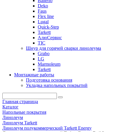
Balterio
Deko
Faus
Flex line
Lugal
Quick-Step
Tarkett
АлюСервис
ТІС
Шнур для горячей сварки линолеума
Grabo
LG
Marmoleum
Tarkett
Монтажные работы
Подготовка основания
Укладка напольных покрытий
Главная страница
Каталог
Напольные покрытия
Линолеум
Линолеум Tarkett
Линолеум полукоммерческий Tarkett Energy