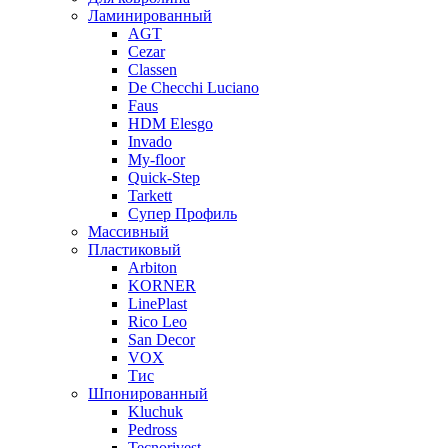
Ламинированный
AGT
Cezar
Classen
De Checchi Luciano
Faus
HDM Elesgo
Invado
My-floor
Quick-Step
Tarkett
Супер Профиль
Массивный
Пластиковый
Arbiton
KORNER
LinePlast
Rico Leo
San Decor
VOX
Тис
Шпонированный
Kluchuk
Pedross
Tecnorivest