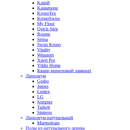
Kaindl
Kastamonu
KronoTex
KronoSwiss
My Floor
Quick-Step
Rooms
Sensa
Swiss Krono
Vitality
Wiparqet
Xpert Pro
Yildiz Home
Кварц виниловый ламинат
Линолеум
Grabo
Juteкs
Lentex
LG
Sommer
Tarkett
Sinteros
Линолеум натуральный
Marmoleum
Полы из натурального дерева