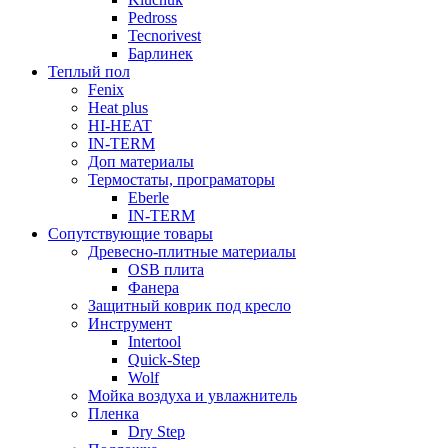
Pedross
Tecnorivest
Барлинек
Теплый пол
Fenix
Heat plus
HI-HEAT
IN-TERM
Доп материалы
Термостаты, програматоры
Eberle
IN-TERM
Сопутствующие товары
Древесно-плитные материалы
OSB плита
Фанера
Защитный коврик под кресло
Инструмент
Intertool
Quick-Step
Wolf
Мойка воздуха и увлажнитель
Пленка
Dry Step