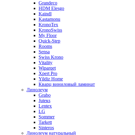
Grandeco
HDM Elesgo
Kaindl
Kastamonu
KronoTex
KronoSwiss
My Floor
Quick-Step
Rooms
Sensa
Swiss Krono
Vitality
Wiparqet
Xpert Pro
Yildiz Home
Кварц виниловый ламинат
Линолеум
Grabo
Juteкs
Lentex
LG
Sommer
Tarkett
Sinteros
Линолеум натуральный