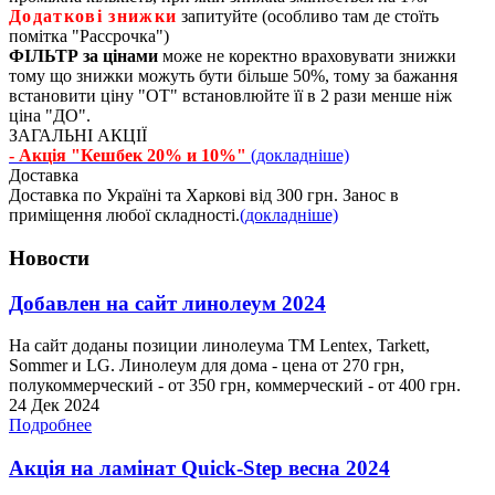
Додаткові знижки
запитуйте (особливо там де стоїть
помітка "Рассрочка")
ФІЛЬТР за цінами
може не коректно враховувати знижки
тому що знижки можуть бути більше 50%, тому за бажання
встановити ціну "ОТ" встановлюйте її в 2 рази менше ніж
ціна "ДО".
ЗАГАЛЬНІ АКЦІЇ
- Акція "Кешбек 20% и 10%"
(докладніше)
Доставка
Доставка по Україні та Харкові від 300 грн. Занос в
приміщення любої складності.
(докладніше)
Новости
Добавлен на сайт линолеум 2024
На сайт доданы позиции линолеума ТМ Lentex, Tarkett,
Sommer и LG. Линолеум для дома - цена от 270 грн,
полукоммерческий - от 350 грн, коммерческий - от 400 грн.
24 Дек 2024
Подробнее
Акція на ламінат Quick-Step весна 2024