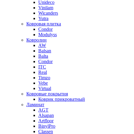
Unideco
Vinilam
Wicanders
Yutra
Ковровая плитка
Condor
Modulyss
Ковролин
AW
Balsan
Balta
Condor
ITC
Real
Timzo
Vebe
Virtual
Ковровые покрытия
Коврик прикроватный
Ламинат
AGT
Alsapan
Artfloor
BinylPro
Classen