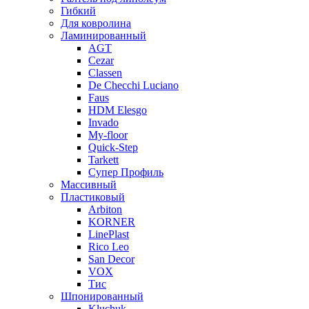
Гибкий
Для ковролина
Ламинированный
AGT
Cezar
Classen
De Checchi Luciano
Faus
HDM Elesgo
Invado
My-floor
Quick-Step
Tarkett
Супер Профиль
Массивный
Пластиковый
Arbiton
KORNER
LinePlast
Rico Leo
San Decor
VOX
Тис
Шпонированный
Kluchuk