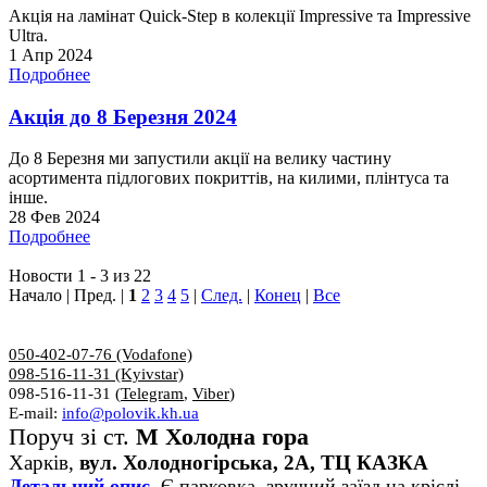
Акція на ламінат Quick-Step в колекції Impressive та Impressive
Ultra.
1 Апр 2024
Подробнее
Акція до 8 Березня 2024
До 8 Березня ми запустили акції на велику частину
асортимента підлогових покриттів, на килими, плінтуса та
інше.
28 Фев 2024
Подробнее
Новости 1 - 3 из 22
Начало | Пред. |
1
2
3
4
5
|
След.
|
Конец
|
Все
050-402-07-76 (Vodafone)
098-516-11-31 (Kyivstar)
098-516-11-31 (
Telegram
,
Viber
)
E-mail:
info@polovik.kh.ua
Поруч зі ст.
М Холодна гора
Харків,
вул. Холодногірська, 2А, ТЦ КАЗКА
Детальний опис.
Є парковка, зручний заїзд на кріслі,