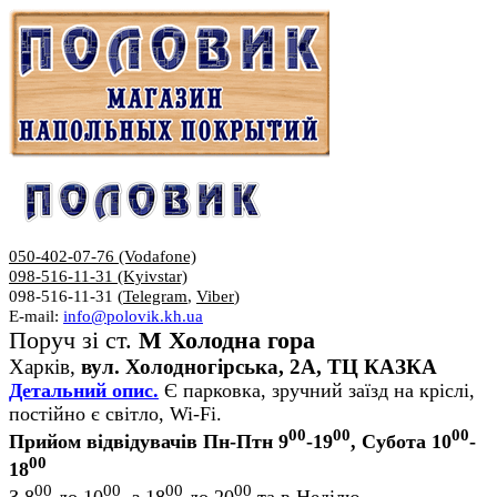
050-402-07-76 (Vodafone)
098-516-11-31 (Kyivstar)
098-516-11-31 (
Telegram
,
Viber
)
E-mail:
info@polovik.kh.ua
Поруч зі ст.
М Холодна гора
Харків,
вул. Холодногірська, 2А, ТЦ КАЗКА
Детальний опис.
Є парковка, зручний заїзд на кріслі,
постійно є світло, Wi-Fi.
00
00
00
Прийом відвідувачів Пн-Птн 9
-19
, Субота 10
-
00
18
00
00
00
00
З 8
до 10
, з 18
до 20
та в Неділю