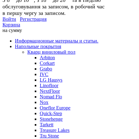
обслуговування за записом, в робочий час
в першу чергу за записом.
Войти
Регистрация
Корзина
на сумму
Информационные материалы и статьи.
Напольные покрытия
Кварц виниловый пол
Arbiton
Corkart
Grabo
IVC
LG Hausys
Linofloor
NextFloor
Nomad Flo
Nox
Oneflor Europe
Quick-Step
Stonehenge
Tarkett
Treasure Lakes
Tru Stone