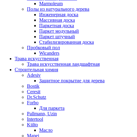
Marmoleum
Полы из натурального дерева
Инженерная доска
Массивная доска
Паркетная доска
Паркет модульный
Паркет штучный
Стабилизированная доска
Пробковый пол
Wicanders
Трава искусственная
Трава искусственная ландшафтная
Строительная химия
Adesiv
Защитное покрытие для дерева
Bostik
Ceresit
Dr.Schutz
Forbo
Для паркета
Pallmann, Uzin
Intertool
Kiilto
Масло
Mapei