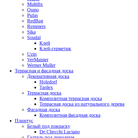
Multifix
Osmo
Pufas
RedBag
Remmers
Sika
Soudal
Клей
Клей-герметик
Uzin
VerMaister
Werner Muller
Террасная и фасадная доска
Декоративная доска
Holzdorf
Tardex
Террасная доска
Композитная террасная доска
Террасная доска из натурального дерева
Фасадная доска
Композитная фасадная доска
Плинтус
Белый под покраску
De Checchi Luciano
Галтель под линолеум