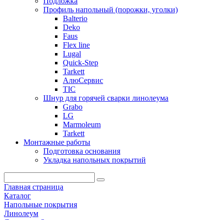
Подложка
Профиль напольный (порожки, уголки)
Balterio
Deko
Faus
Flex line
Lugal
Quick-Step
Tarkett
АлюСервис
ТІС
Шнур для горячей сварки линолеума
Grabo
LG
Marmoleum
Tarkett
Монтажные работы
Подготовка основания
Укладка напольных покрытий
Главная страница
Каталог
Напольные покрытия
Линолеум