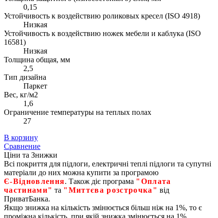
0,15
Устойчивость к воздействию роликовых кресел (ISO 4918)
Низкая
Устойчивость к воздействию ножек мебели и каблука (ISO
16581)
Низкая
Толщина общая, мм
2,5
Тип дизайна
Паркет
Вес, кг/м2
1,6
Ограничение температуры на теплых полах
27
В корзину
Сравнение
Ціни та Знижки
Всі покриття для підлоги, електричні теплі підлоги та супутні
матеріали до них можна купити за програмою
Є‑Відновлення
. Також діє програма
"Оплата
частинами"
та
"Миттєва розстрочка"
від
ПриватБанка.
Якщо знижка на кількість змінюється більш ніж на 1%, то є
проміжна кількість, при якій знижка змінюється на 1%.