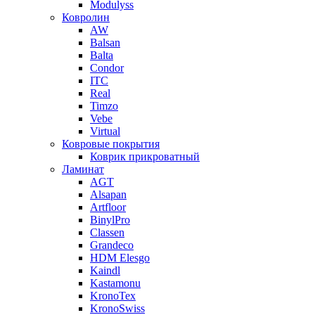
Modulyss
Ковролин
AW
Balsan
Balta
Condor
ITC
Real
Timzo
Vebe
Virtual
Ковровые покрытия
Коврик прикроватный
Ламинат
AGT
Alsapan
Artfloor
BinylPro
Classen
Grandeco
HDM Elesgo
Kaindl
Kastamonu
KronoTex
KronoSwiss