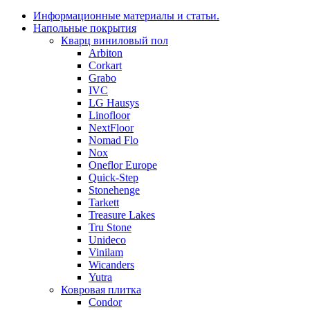
Информационные материалы и статьи.
Напольные покрытия
Кварц виниловый пол
Arbiton
Corkart
Grabo
IVC
LG Hausys
Linofloor
NextFloor
Nomad Flo
Nox
Oneflor Europe
Quick-Step
Stonehenge
Tarkett
Treasure Lakes
Tru Stone
Unideco
Vinilam
Wicanders
Yutra
Ковровая плитка
Condor