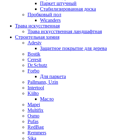
Паркет штучный
Стабилизированная доска
Пробковый пол
Wicanders
Трава искусственная
Трава искусственная ландшафтная
Строительная химия
Adesiv
Защитное покрытие для дерева
Bostik
Ceresit
Dr.Schutz
Forbo
Для паркета
Pallmann, Uzin
Intertool
Kiilto
Масло
Mapei
Multifix
Osmo
Pufas
RedBag
Remmers
Sika