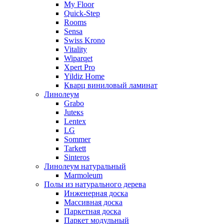
My Floor
Quick-Step
Rooms
Sensa
Swiss Krono
Vitality
Wiparqet
Xpert Pro
Yildiz Home
Кварц виниловый ламинат
Линолеум
Grabo
Juteкs
Lentex
LG
Sommer
Tarkett
Sinteros
Линолеум натуральный
Marmoleum
Полы из натурального дерева
Инженерная доска
Массивная доска
Паркетная доска
Паркет модульный