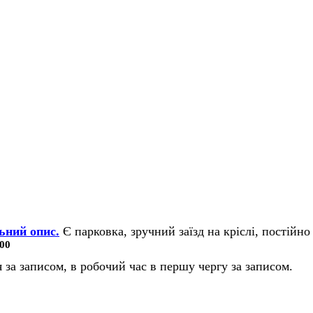
ьний опис.
Є парковка, зручний заїзд на кріслі, постійно 
00
 за записом, в робочий час в першу чергу за записом.