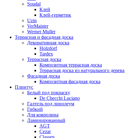
Soudal
Клей
Клей-герметик
Uzin
VerMaister
Werner Muller
Террасная и фасадная доска
Декоративная доска
Holzdorf
Tardex
Террасная доска
Композитная террасная доска
Террасная доска из натурального дерева
Фасадная доска
Композитная фасадная доска
Плинтус
Белый под покраску
De Checchi Luciano
Галтель под линолеум
Гибкий
Для ковролина
Ламинированный
AGT
Cezar
Classen