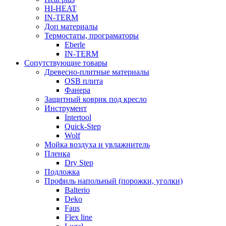
HI-HEAT
IN-TERM
Доп материалы
Термостаты, програматоры
Eberle
IN-TERM
Сопутствующие товары
Древесно-плитные материалы
OSB плита
Фанера
Защитный коврик под кресло
Инструмент
Intertool
Quick-Step
Wolf
Мойка воздуха и увлажнитель
Пленка
Dry Step
Подложка
Профиль напольный (порожки, уголки)
Balterio
Deko
Faus
Flex line