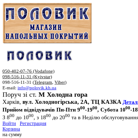
050-402-07-76 (Vodafone)
098-516-11-31 (Kyivstar)
098-516-11-31 (
Telegram
,
Viber
)
E-mail:
info@polovik.kh.ua
Поруч зі ст.
М Холодна гора
Харків,
вул. Холодногірська, 2А, ТЦ КАЗКА
Детал
00
00
00
Прийом відвідувачів Пн-Птн 9
-19
, Субота 10
-18
00
00
00
00
З 8
до 10
, з 18
до 20
та в Неділю обслуговування
Войти
Регистрация
Корзина
на сумму