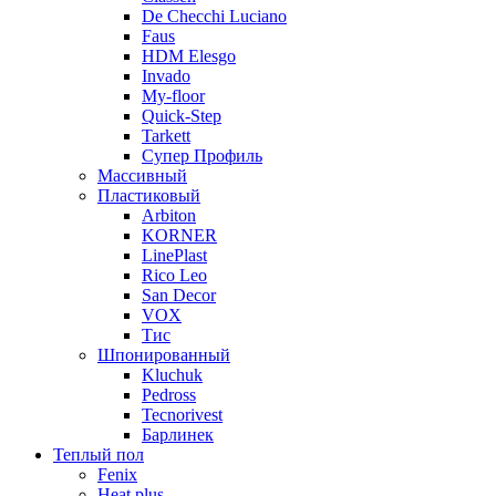
De Checchi Luciano
Faus
HDM Elesgo
Invado
My-floor
Quick-Step
Tarkett
Супер Профиль
Массивный
Пластиковый
Arbiton
KORNER
LinePlast
Rico Leo
San Decor
VOX
Тис
Шпонированный
Kluchuk
Pedross
Tecnorivest
Барлинек
Теплый пол
Fenix
Heat plus