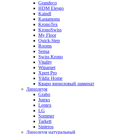
Grandeco
HDM Elesgo
Kaindl
Kastamonu
KronoTex
KronoSwiss
My Floor
Quick-Step
Rooms
Sensa
Swiss Krono
Vitality
Wiparqet
Xpert Pro
Yildiz Home
Кварц виниловый ламинат
Линолеум
Grabo
Juteкs
Lentex
LG
Sommer
Tarkett
Sinteros
Линолеум натуральный