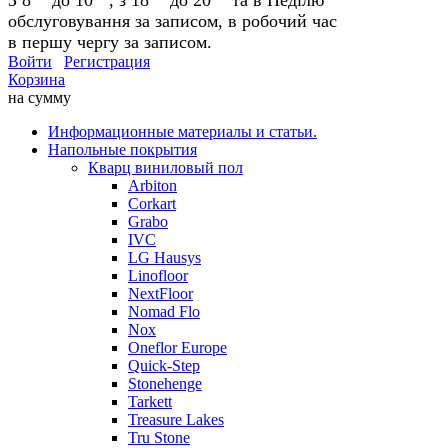
обслуговування за записом, в робочий час
в першу чергу за записом.
Войти
Регистрация
Корзина
на сумму
Информационные материалы и статьи.
Напольные покрытия
Кварц виниловый пол
Arbiton
Corkart
Grabo
IVC
LG Hausys
Linofloor
NextFloor
Nomad Flo
Nox
Oneflor Europe
Quick-Step
Stonehenge
Tarkett
Treasure Lakes
Tru Stone