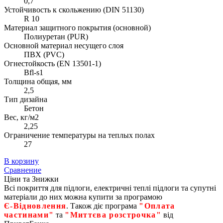
0,7
Устойчивость к скольжению (DIN 51130)
R 10
Материал защитного покрытия (основной)
Полиуретан (PUR)
Основной материал несущего слоя
ПВХ (PVC)
Огнестойкость (EN 13501-1)
Bfl-s1
Толщина общая, мм
2,5
Тип дизайна
Бетон
Вес, кг/м2
2,25
Ограничение температуры на теплых полах
27
В корзину
Сравнение
Ціни та Знижки
Всі покриття для підлоги, електричні теплі підлоги та супутні
матеріали до них можна купити за програмою
Є‑Відновлення
. Також діє програма
"Оплата
частинами"
та
"Миттєва розстрочка"
від