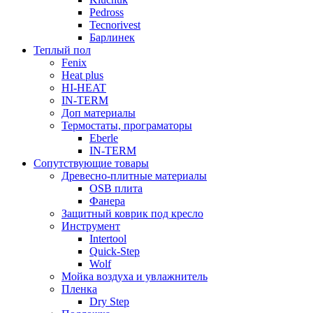
Pedross
Tecnorivest
Барлинек
Теплый пол
Fenix
Heat plus
HI-HEAT
IN-TERM
Доп материалы
Термостаты, програматоры
Eberle
IN-TERM
Сопутствующие товары
Древесно-плитные материалы
OSB плита
Фанера
Защитный коврик под кресло
Инструмент
Intertool
Quick-Step
Wolf
Мойка воздуха и увлажнитель
Пленка
Dry Step