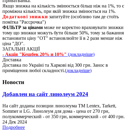
ПриватБанка.
Якщо знижка на кількість змінюється більш ніж на 1%, то є
проміжна кількість, при якій знижка змінюється на 1%.
Додаткові знижки
запитуйте (особливо там де стоїть
помітка "Рассрочка")
ФІЛЬТР за цінами
може не коректно враховувати знижки
тому що знижки можуть бути більше 50%, тому за бажання
встановити ціну "ОТ" встановлюйте її в 2 рази менше ніж
ціна "ДО".
ЗАГАЛЬНІ АКЦІЇ
- Акція "Кешбек 20% и 10%"
(докладніше)
Доставка
Доставка по Україні та Харкові від 300 грн. Занос в
приміщення любої складності.
(докладніше)
Новости
Добавлен на сайт линолеум 2024
На сайт доданы позиции линолеума ТМ Lentex, Tarkett,
Sommer и LG. Линолеум для дома - цена от 270 грн,
полукоммерческий - от 350 грн, коммерческий - от 400 грн.
24 Дек 2024
Подробнее