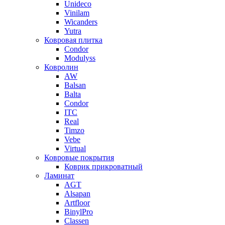
Unideco
Vinilam
Wicanders
Yutra
Ковровая плитка
Condor
Modulyss
Ковролин
AW
Balsan
Balta
Condor
ITC
Real
Timzo
Vebe
Virtual
Ковровые покрытия
Коврик прикроватный
Ламинат
AGT
Alsapan
Artfloor
BinylPro
Classen