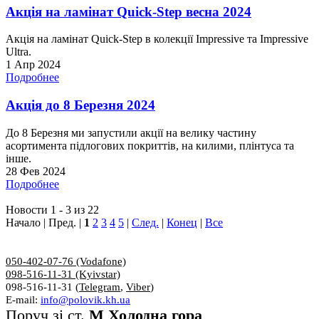
Акція на ламінат Quick-Step весна 2024
Акція на ламінат Quick-Step в колекції Impressive та Impressive
Ultra.
1 Апр 2024
Подробнее
Акція до 8 Березня 2024
До 8 Березня ми запустили акції на велику частину
асортимента підлогових покриттів, на килими, плінтуса та
інше.
28 Фев 2024
Подробнее
Новости 1 - 3 из 22
Начало | Пред. |
1
2
3
4
5
|
След.
|
Конец
|
Все
050-402-07-76 (Vodafone)
098-516-11-31 (Kyivstar)
098-516-11-31 (
Telegram
,
Viber
)
E-mail:
info@polovik.kh.ua
Поруч зі ст.
М Холодна гора