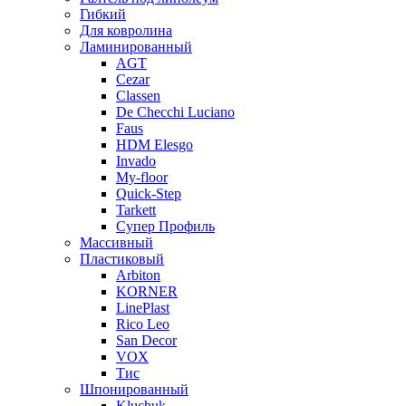
Гибкий
Для ковролина
Ламинированный
AGT
Cezar
Classen
De Checchi Luciano
Faus
HDM Elesgo
Invado
My-floor
Quick-Step
Tarkett
Супер Профиль
Массивный
Пластиковый
Arbiton
KORNER
LinePlast
Rico Leo
San Decor
VOX
Тис
Шпонированный
Kluchuk