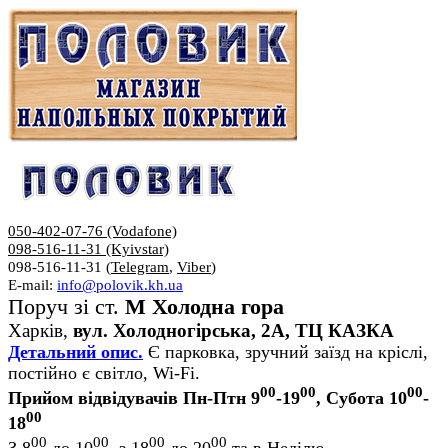
050-402-07-76 (Vodafone)
098-516-11-31 (Kyivstar)
098-516-11-31 (
Telegram
,
Viber
)
E-mail:
info@polovik.kh.ua
Поруч зі ст.
М Холодна гора
Харків,
вул. Холодногірська, 2А, ТЦ КАЗКА
Детальний опис.
Є парковка, зручний заїзд на кріслі,
постійно є світло, Wi-Fi.
00
00
00
Прийом відвідувачів Пн-Птн 9
-19
, Субота 10
-
00
18
00
00
00
00
З 8
до 10
, з 18
до 20
та в Неділю