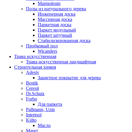
Marmoleum
Полы из натурального дерева
Инженерная доска
Массивная доска
Паркетная доска
Паркет модульный
Паркет штучный
Стабилизированная доска
Пробковый пол
Wicanders
Трава искусственная
Трава искусственная ландшафтная
Строительная химия
Adesiv
Защитное покрытие для дерева
Bostik
Ceresit
Dr.Schutz
Forbo
Для паркета
Pallmann, Uzin
Intertool
Kiilto
Масло
Mapei