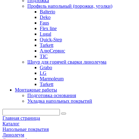
Подложка
Профиль напольный (порожки, уголки)
Balterio
Deko
Faus
Flex line
Lugal
Quick-Step
Tarkett
АлюСервис
ТІС
Шнур для горячей сварки линолеума
Grabo
LG
Marmoleum
Tarkett
Монтажные работы
Подготовка основания
Укладка напольных покрытий
Главная страница
Каталог
Напольные покрытия
Линолеум