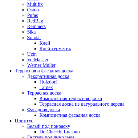
Multifix
Osmo
Pufas
RedBag
Remmers
Sika
Soudal
Клей
Клей-герметик
Uzin
VerMaister
Werner Muller
Террасная и фасадная доска
Декоративная доска
Holzdorf
Tardex
Террасная доска
Композитная террасная доска
Террасная доска из натурального дерева
Фасадная доска
Композитная фасадная доска
Плинтус
Белый под покраску
De Checchi Luciano
Галтель под линолеум