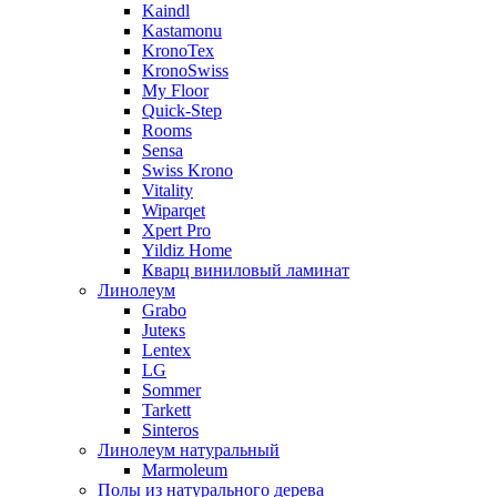
Kaindl
Kastamonu
KronoTex
KronoSwiss
My Floor
Quick-Step
Rooms
Sensa
Swiss Krono
Vitality
Wiparqet
Xpert Pro
Yildiz Home
Кварц виниловый ламинат
Линолеум
Grabo
Juteкs
Lentex
LG
Sommer
Tarkett
Sinteros
Линолеум натуральный
Marmoleum
Полы из натурального дерева