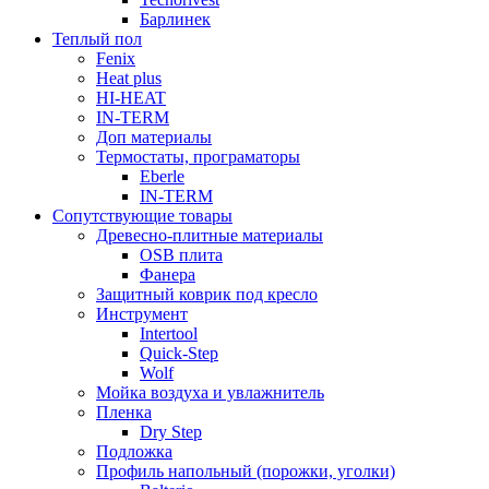
Барлинек
Теплый пол
Fenix
Heat plus
HI-HEAT
IN-TERM
Доп материалы
Термостаты, програматоры
Eberle
IN-TERM
Сопутствующие товары
Древесно-плитные материалы
OSB плита
Фанера
Защитный коврик под кресло
Инструмент
Intertool
Quick-Step
Wolf
Мойка воздуха и увлажнитель
Пленка
Dry Step
Подложка
Профиль напольный (порожки, уголки)