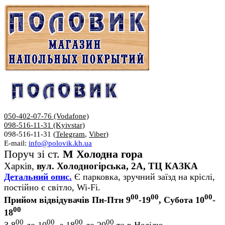
050-402-07-76 (Vodafone)
098-516-11-31 (Kyivstar)
098-516-11-31 (
Telegram
,
Viber
)
E-mail:
info@polovik.kh.ua
Поруч зі ст.
М Холодна гора
Харків,
вул. Холодногірська, 2А, ТЦ КАЗКА
Детальний опис.
Є парковка, зручний заїзд на кріслі,
постійно є світло, Wi-Fi.
00
00
00
Прийом відвідувачів Пн-Птн 9
-19
, Субота 10
-
00
18
00
00
00
00
З 8
до 10
, з 18
до 20
та в Неділю