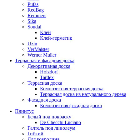
Pufas
RedBag
Remmers
Sika
Soudal
Клей
Клей-герметик
Uzin
VerMaister
Werner Muller
Террасная и фасадная доска
Декоративная доска
Holzdorf
Tardex
Террасная доска
Композитная террасная доска
Террасная доска из натурального дерева
Фасадная доска
Композитная фасадная доска
Плинтус
Белый под покраску
De Checchi Luciano
Галтель под линолеум
Гибкий
Для ковролина