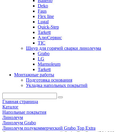
Balterio
Deko
Faus
Flex line
Lugal
Quick-Step
Tarkett
АлюСервис
ТІС
Шнур для горячей сварки линолеума
Grabo
LG
Marmoleum
Tarkett
Монтажные работы
Подготовка основания
Укладка напольных покрытий
Главная страница
Каталог
Напольные покрытия
Линолеум
Линолеум Grabo
Линолеум полукоммерческий Grabo Top Extra