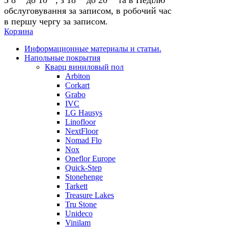
обслуговування за записом, в робочий час
в першу чергу за записом.
Корзина
Информационные материалы и статьи.
Напольные покрытия
Кварц виниловый пол
Arbiton
Corkart
Grabo
IVC
LG Hausys
Linofloor
NextFloor
Nomad Flo
Nox
Oneflor Europe
Quick-Step
Stonehenge
Tarkett
Treasure Lakes
Tru Stone
Unideco
Vinilam