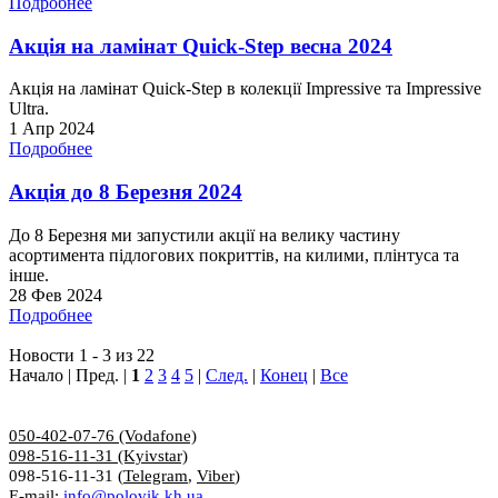
Подробнее
Акція на ламінат Quick-Step весна 2024
Акція на ламінат Quick-Step в колекції Impressive та Impressive
Ultra.
1 Апр 2024
Подробнее
Акція до 8 Березня 2024
До 8 Березня ми запустили акції на велику частину
асортимента підлогових покриттів, на килими, плінтуса та
інше.
28 Фев 2024
Подробнее
Новости 1 - 3 из 22
Начало | Пред. |
1
2
3
4
5
|
След.
|
Конец
|
Все
050-402-07-76 (Vodafone)
098-516-11-31 (Kyivstar)
098-516-11-31 (
Telegram
,
Viber
)
E-mail:
info@polovik.kh.ua