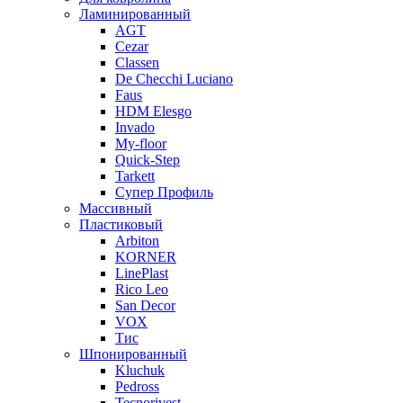
Ламинированный
AGT
Cezar
Classen
De Checchi Luciano
Faus
HDM Elesgo
Invado
My-floor
Quick-Step
Tarkett
Супер Профиль
Массивный
Пластиковый
Arbiton
KORNER
LinePlast
Rico Leo
San Decor
VOX
Тис
Шпонированный
Kluchuk
Pedross
Tecnorivest