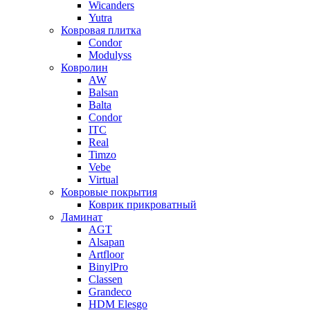
Wicanders
Yutra
Ковровая плитка
Condor
Modulyss
Ковролин
AW
Balsan
Balta
Condor
ITC
Real
Timzo
Vebe
Virtual
Ковровые покрытия
Коврик прикроватный
Ламинат
AGT
Alsapan
Artfloor
BinylPro
Classen
Grandeco
HDM Elesgo