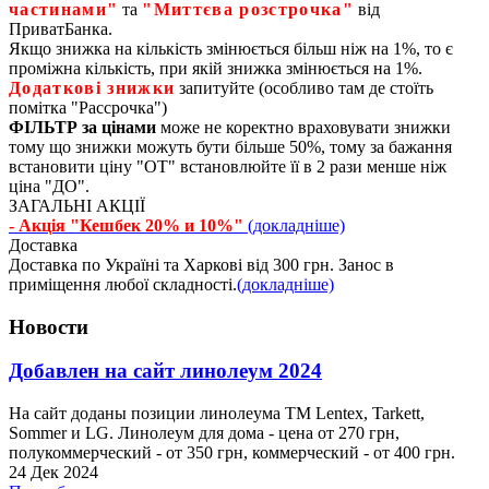
частинами"
та
"Миттєва розстрочка"
від
ПриватБанка.
Якщо знижка на кількість змінюється більш ніж на 1%, то є
проміжна кількість, при якій знижка змінюється на 1%.
Додаткові знижки
запитуйте (особливо там де стоїть
помітка "Рассрочка")
ФІЛЬТР за цінами
може не коректно враховувати знижки
тому що знижки можуть бути більше 50%, тому за бажання
встановити ціну "ОТ" встановлюйте її в 2 рази менше ніж
ціна "ДО".
ЗАГАЛЬНІ АКЦІЇ
- Акція "Кешбек 20% и 10%"
(докладніше)
Доставка
Доставка по Україні та Харкові від 300 грн. Занос в
приміщення любої складності.
(докладніше)
Новости
Добавлен на сайт линолеум 2024
На сайт доданы позиции линолеума ТМ Lentex, Tarkett,
Sommer и LG. Линолеум для дома - цена от 270 грн,
полукоммерческий - от 350 грн, коммерческий - от 400 грн.
24 Дек 2024