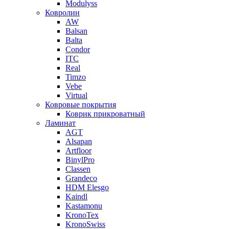
Modulyss
Ковролин
AW
Balsan
Balta
Condor
ITC
Real
Timzo
Vebe
Virtual
Ковровые покрытия
Коврик прикроватный
Ламинат
AGT
Alsapan
Artfloor
BinylPro
Classen
Grandeco
HDM Elesgo
Kaindl
Kastamonu
KronoTex
KronoSwiss