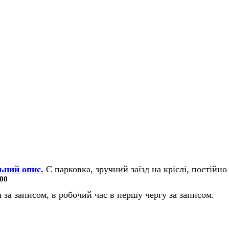
ьний опис.
Є парковка, зручний заїзд на кріслі, постійно 
00
 за записом, в робочий час в першу чергу за записом.