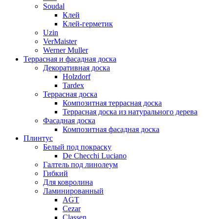
Soudal
Клей
Клей-герметик
Uzin
VerMaister
Werner Muller
Террасная и фасадная доска
Декоративная доска
Holzdorf
Tardex
Террасная доска
Композитная террасная доска
Террасная доска из натурального дерева
Фасадная доска
Композитная фасадная доска
Плинтус
Белый под покраску
De Checchi Luciano
Галтель под линолеум
Гибкий
Для ковролина
Ламинированный
AGT
Cezar
Classen