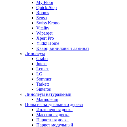
My Floor
Quick-Step
Rooms
Sensa
Swiss Krono
Vitality
Wiparqet
Xpert Pro
Yildiz Home
Кварц виниловый ламинат
Линолеум
Grabo
Juteкs
Lentex
LG
Sommer
Tarkett
Sinteros
Линолеум натуральный
Marmoleum
Полы из натурального дерева
Инженерная доска
Массивная доска
Паркетная доска
Паркет модульный