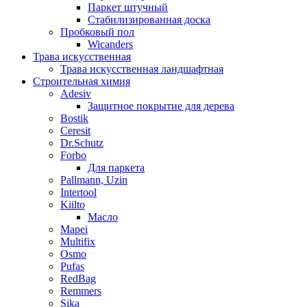
Паркет штучный
Стабилизированная доска
Пробковый пол
Wicanders
Трава искусственная
Трава искусственная ландшафтная
Строительная химия
Adesiv
Защитное покрытие для дерева
Bostik
Ceresit
Dr.Schutz
Forbo
Для паркета
Pallmann, Uzin
Intertool
Kiilto
Масло
Mapei
Multifix
Osmo
Pufas
RedBag
Remmers
Sika