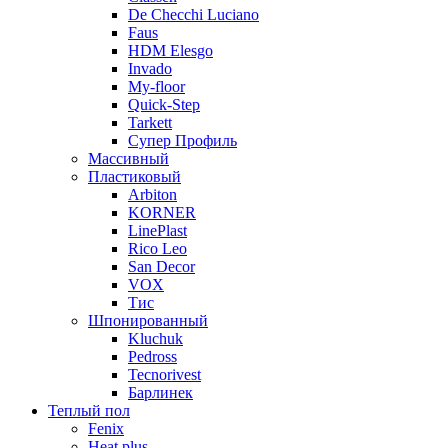
De Checchi Luciano
Faus
HDM Elesgo
Invado
My-floor
Quick-Step
Tarkett
Супер Профиль
Массивный
Пластиковый
Arbiton
KORNER
LinePlast
Rico Leo
San Decor
VOX
Тис
Шпонированный
Kluchuk
Pedross
Tecnorivest
Барлинек
Теплый пол
Fenix
Heat plus