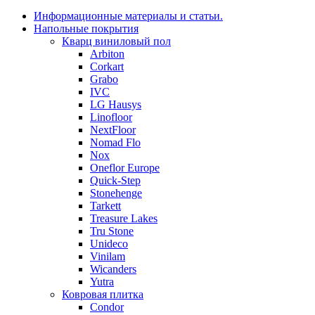
Информационные материалы и статьи.
Напольные покрытия
Кварц виниловый пол
Arbiton
Corkart
Grabo
IVC
LG Hausys
Linofloor
NextFloor
Nomad Flo
Nox
Oneflor Europe
Quick-Step
Stonehenge
Tarkett
Treasure Lakes
Tru Stone
Unideco
Vinilam
Wicanders
Yutra
Ковровая плитка
Condor