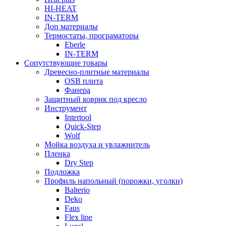
HI-HEAT
IN-TERM
Доп материалы
Термостаты, програматоры
Eberle
IN-TERM
Сопутствующие товары
Древесно-плитные материалы
OSB плита
Фанера
Защитный коврик под кресло
Инструмент
Intertool
Quick-Step
Wolf
Мойка воздуха и увлажнитель
Пленка
Dry Step
Подложка
Профиль напольный (порожки, уголки)
Balterio
Deko
Faus
Flex line