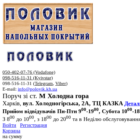
050-402-07-76 (Vodafone)
098-516-11-31 (Kyivstar)
098-516-11-31 (
Telegram
,
Viber
)
E-mail:
info@polovik.kh.ua
Поруч зі ст.
М Холодна гора
Харків,
вул. Холодногірська, 2А, ТЦ КАЗКА
Детал
00
00
00
Прийом відвідувачів Пн-Птн 9
-19
, Субота 10
-18
00
00
00
00
З 8
до 10
, з 18
до 20
та в Неділю обслуговування
Войти
Регистрация
Корзина
на сумму