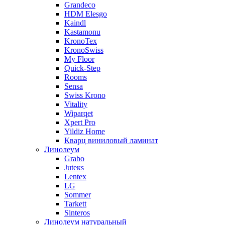
Grandeco
HDM Elesgo
Kaindl
Kastamonu
KronoTex
KronoSwiss
My Floor
Quick-Step
Rooms
Sensa
Swiss Krono
Vitality
Wiparqet
Xpert Pro
Yildiz Home
Кварц виниловый ламинат
Линолеум
Grabo
Juteкs
Lentex
LG
Sommer
Tarkett
Sinteros
Линолеум натуральный