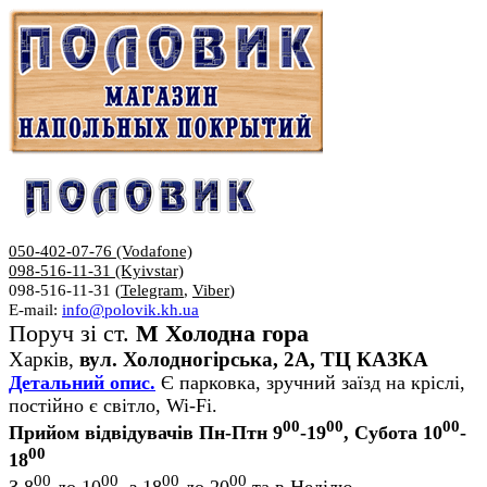
050-402-07-76 (Vodafone)
098-516-11-31 (Kyivstar)
098-516-11-31 (
Telegram
,
Viber
)
E-mail:
info@polovik.kh.ua
Поруч зі ст.
М Холодна гора
Харків,
вул. Холодногірська, 2А, ТЦ КАЗКА
Детальний опис.
Є парковка, зручний заїзд на кріслі,
постійно є світло, Wi-Fi.
00
00
00
Прийом відвідувачів Пн-Птн 9
-19
, Субота 10
-
00
18
00
00
00
00
З 8
до 10
, з 18
до 20
та в Неділю