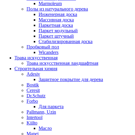
Marmoleum
Полы из натурального дерева
Инженерная доска
Массивная доска
Паркетная доска
Паркет модульный
Паркет штучный
Стабилизированная доска
Пробковый пол
Wicanders
Трава искусственная
Трава искусственная ландшафтная
Строительная химия
Adesiv
Защитное покрытие для дерева
Bostik
Ceresit
Dr.Schutz
Forbo
Для паркета
Pallmann, Uzin
Intertool
Kiilto
Масло
Mapei