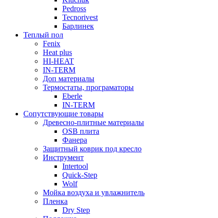
Pedross
Tecnorivest
Барлинек
Теплый пол
Fenix
Heat plus
HI-HEAT
IN-TERM
Доп материалы
Термостаты, програматоры
Eberle
IN-TERM
Сопутствующие товары
Древесно-плитные материалы
OSB плита
Фанера
Защитный коврик под кресло
Инструмент
Intertool
Quick-Step
Wolf
Мойка воздуха и увлажнитель
Пленка
Dry Step