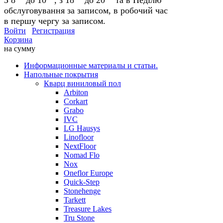
обслуговування за записом, в робочий час
в першу чергу за записом.
Войти
Регистрация
Корзина
на сумму
Информационные материалы и статьи.
Напольные покрытия
Кварц виниловый пол
Arbiton
Corkart
Grabo
IVC
LG Hausys
Linofloor
NextFloor
Nomad Flo
Nox
Oneflor Europe
Quick-Step
Stonehenge
Tarkett
Treasure Lakes
Tru Stone