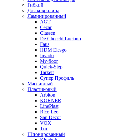
Гибкий
Для ковролина
Ламинированный
AGT
Cezar
Classen
De Checchi Luciano
Faus
HDM Elesgo
Invado
My-floor
Quick-Step
Tarkett
Супер Профиль
Массивный
Пластиковый
Arbiton
KORNER
LinePlast
Rico Leo
San Decor
VOX
Тис
Шпонированный
Kluchuk