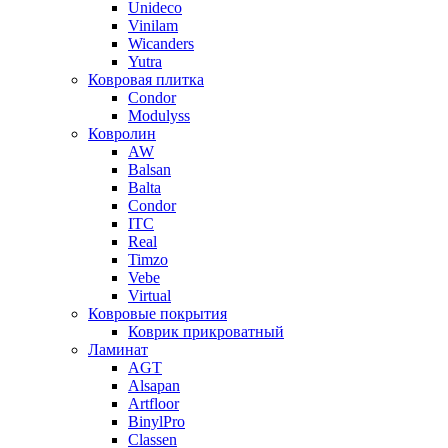
Unideco
Vinilam
Wicanders
Yutra
Ковровая плитка
Condor
Modulyss
Ковролин
AW
Balsan
Balta
Condor
ITC
Real
Timzo
Vebe
Virtual
Ковровые покрытия
Коврик прикроватный
Ламинат
AGT
Alsapan
Artfloor
BinylPro
Classen