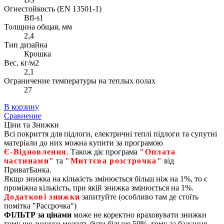
Огнестойкость (EN 13501-1)
Bfl-s1
Толщина общая, мм
2,4
Тип дизайна
Крошка
Вес, кг/м2
2,1
Ограничение температуры на теплых полах
27
В корзину
Сравнение
Ціни та Знижки
Всі покриття для підлоги, електричні теплі підлоги та супутні
матеріали до них можна купити за програмою
Є‑Відновлення
. Також діє програма
"Оплата
частинами"
та
"Миттєва розстрочка"
від
ПриватБанка.
Якщо знижка на кількість змінюється більш ніж на 1%, то є
проміжна кількість, при якій знижка змінюється на 1%.
Додаткові знижки
запитуйте (особливо там де стоїть
помітка "Рассрочка")
ФІЛЬТР за цінами
може не коректно враховувати знижки
тому що знижки можуть бути більше 50%, тому за бажання