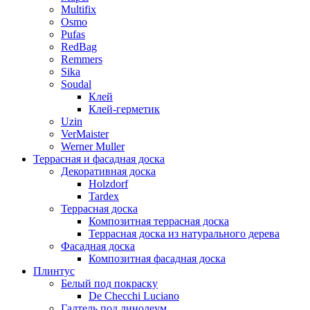
Multifix
Osmo
Pufas
RedBag
Remmers
Sika
Soudal
Клей
Клей-герметик
Uzin
VerMaister
Werner Muller
Террасная и фасадная доска
Декоративная доска
Holzdorf
Tardex
Террасная доска
Композитная террасная доска
Террасная доска из натурального дерева
Фасадная доска
Композитная фасадная доска
Плинтус
Белый под покраску
De Checchi Luciano
Галтель под линолеум