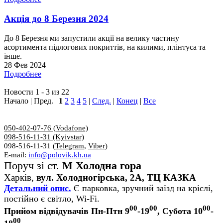
Акція до 8 Березня 2024
До 8 Березня ми запустили акції на велику частину
асортимента підлогових покриттів, на килими, плінтуса та
інше.
28 Фев 2024
Подробнее
Новости 1 - 3 из 22
Начало | Пред. |
1
2
3
4
5
|
След.
|
Конец
|
Все
050-402-07-76 (Vodafone)
098-516-11-31 (Kyivstar)
098-516-11-31 (
Telegram
,
Viber
)
E-mail:
info@polovik.kh.ua
Поруч зі ст.
М Холодна гора
Харків,
вул. Холодногірська, 2А, ТЦ КАЗКА
Детальний опис.
Є парковка, зручний заїзд на кріслі,
постійно є світло, Wi-Fi.
00
00
00
Прийом відвідувачів Пн-Птн 9
-19
, Субота 10
-
00