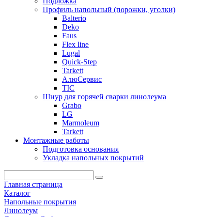
Подложка
Профиль напольный (порожки, уголки)
Balterio
Deko
Faus
Flex line
Lugal
Quick-Step
Tarkett
АлюСервис
ТІС
Шнур для горячей сварки линолеума
Grabo
LG
Marmoleum
Tarkett
Монтажные работы
Подготовка основания
Укладка напольных покрытий
Главная страница
Каталог
Напольные покрытия
Линолеум