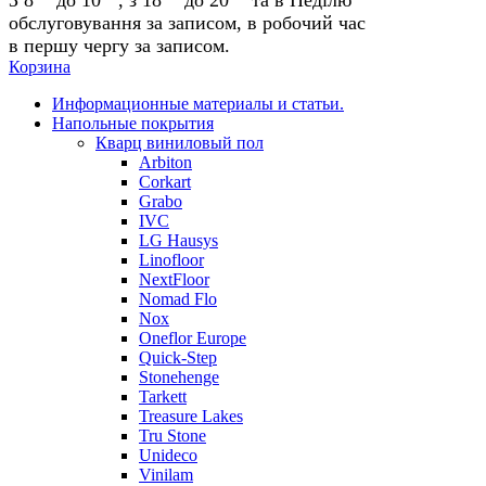
обслуговування за записом, в робочий час
в першу чергу за записом.
Корзина
Информационные материалы и статьи.
Напольные покрытия
Кварц виниловый пол
Arbiton
Corkart
Grabo
IVC
LG Hausys
Linofloor
NextFloor
Nomad Flo
Nox
Oneflor Europe
Quick-Step
Stonehenge
Tarkett
Treasure Lakes
Tru Stone
Unideco
Vinilam