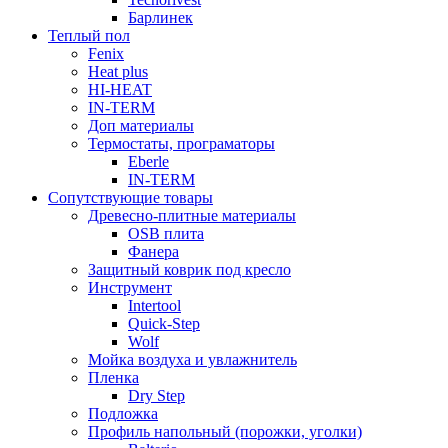
Барлинек
Теплый пол
Fenix
Heat plus
HI-HEAT
IN-TERM
Доп материалы
Термостаты, програматоры
Eberle
IN-TERM
Сопутствующие товары
Древесно-плитные материалы
OSB плита
Фанера
Защитный коврик под кресло
Инструмент
Intertool
Quick-Step
Wolf
Мойка воздуха и увлажнитель
Пленка
Dry Step
Подложка
Профиль напольный (порожки, уголки)