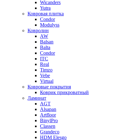
Wicanders
Yutra
Ковровая плитка
Condor
Modulyss
Ковролин
AW
Balsan
Balta
Condor
ITC
Real
Timzo
Vebe
Virtual
Ковровые покрытия
Коврик прикроватный
Ламинат
AGT
Alsapan
Artfloor
BinylPro
Classen
Grandeco
HDM Elesgo