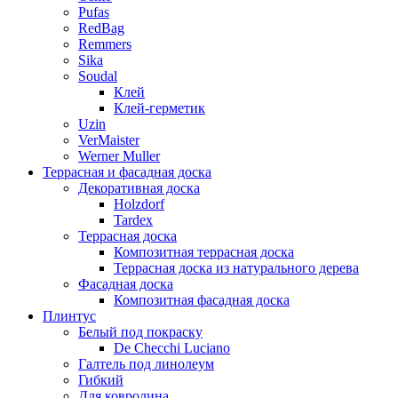
Pufas
RedBag
Remmers
Sika
Soudal
Клей
Клей-герметик
Uzin
VerMaister
Werner Muller
Террасная и фасадная доска
Декоративная доска
Holzdorf
Tardex
Террасная доска
Композитная террасная доска
Террасная доска из натурального дерева
Фасадная доска
Композитная фасадная доска
Плинтус
Белый под покраску
De Checchi Luciano
Галтель под линолеум
Гибкий
Для ковролина