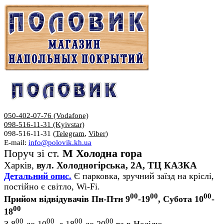
050-402-07-76 (Vodafone)
098-516-11-31 (Kyivstar)
098-516-11-31 (
Telegram
,
Viber
)
E-mail:
info@polovik.kh.ua
Поруч зі ст.
М Холодна гора
Харків,
вул. Холодногірська, 2А, ТЦ КАЗКА
Детальний опис.
Є парковка, зручний заїзд на кріслі,
постійно є світло, Wi-Fi.
00
00
00
Прийом відвідувачів Пн-Птн 9
-19
, Субота 10
-
00
18
00
00
00
00
З 8
до 10
, з 18
до 20
та в Неділю