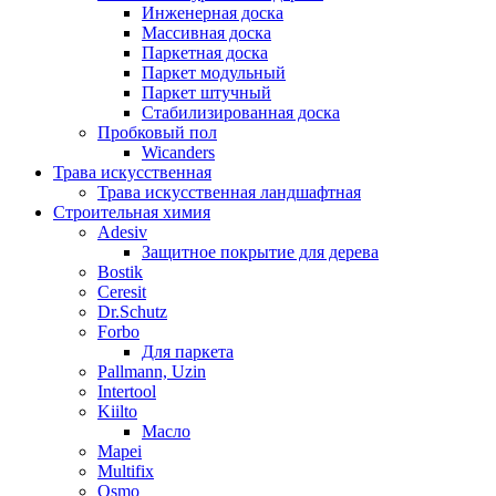
Инженерная доска
Массивная доска
Паркетная доска
Паркет модульный
Паркет штучный
Стабилизированная доска
Пробковый пол
Wicanders
Трава искусственная
Трава искусственная ландшафтная
Строительная химия
Adesiv
Защитное покрытие для дерева
Bostik
Ceresit
Dr.Schutz
Forbo
Для паркета
Pallmann, Uzin
Intertool
Kiilto
Масло
Mapei
Multifix
Osmo