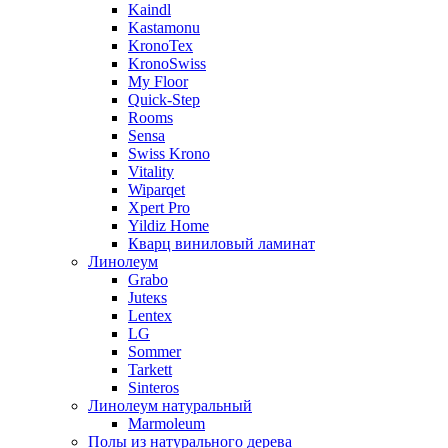
Kaindl
Kastamonu
KronoTex
KronoSwiss
My Floor
Quick-Step
Rooms
Sensa
Swiss Krono
Vitality
Wiparqet
Xpert Pro
Yildiz Home
Кварц виниловый ламинат
Линолеум
Grabo
Juteкs
Lentex
LG
Sommer
Tarkett
Sinteros
Линолеум натуральный
Marmoleum
Полы из натурального дерева