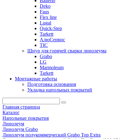
Balterio
Deko
Faus
Flex line
Lugal
Quick-Step
Tarkett
АлюСервис
ТІС
Шнур для горячей сварки линолеума
Grabo
LG
Marmoleum
Tarkett
Монтажные работы
Подготовка основания
Укладка напольных покрытий
Главная страница
Каталог
Напольные покрытия
Линолеум
Линолеум Grabo
Линолеум полукоммерческий Grabo Top Extra