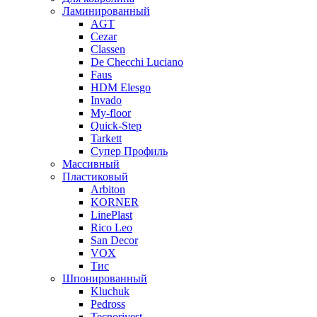
Ламинированный
AGT
Cezar
Classen
De Checchi Luciano
Faus
HDM Elesgo
Invado
My-floor
Quick-Step
Tarkett
Супер Профиль
Массивный
Пластиковый
Arbiton
KORNER
LinePlast
Rico Leo
San Decor
VOX
Тис
Шпонированный
Kluchuk
Pedross
Tecnorivest