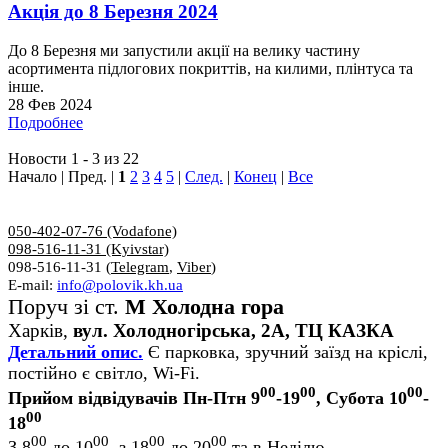
Акція до 8 Березня 2024
До 8 Березня ми запустили акції на велику частину
асортимента підлогових покриттів, на килими, плінтуса та
інше.
28 Фев 2024
Подробнее
Новости 1 - 3 из 22
Начало | Пред. |
1
2
3
4
5
|
След.
|
Конец
|
Все
050-402-07-76 (Vodafone)
098-516-11-31 (Kyivstar)
098-516-11-31 (
Telegram
,
Viber
)
E-mail:
info@polovik.kh.ua
Поруч зі ст.
М Холодна гора
Харків,
вул. Холодногірська, 2А, ТЦ КАЗКА
Детальний опис.
Є парковка, зручний заїзд на кріслі,
постійно є світло, Wi-Fi.
00
00
00
Прийом відвідувачів Пн-Птн 9
-19
, Субота 10
-
00
18
00
00
00
00
З 8
до 10
, з 18
до 20
та в Неділю