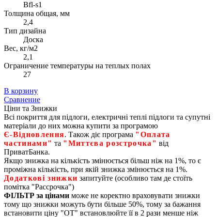
Bfl-s1
Толщина общая, мм
2,4
Тип дизайна
Доска
Вес, кг/м2
2,1
Ограничение температуры на теплых полах
27
В корзину
Сравнение
Ціни та Знижки
Всі покриття для підлоги, електричні теплі підлоги та супутні
матеріали до них можна купити за програмою
Є‑Відновлення
. Також діє програма
"Оплата
частинами"
та
"Миттєва розстрочка"
від
ПриватБанка.
Якщо знижка на кількість змінюється більш ніж на 1%, то є
проміжна кількість, при якій знижка змінюється на 1%.
Додаткові знижки
запитуйте (особливо там де стоїть
помітка "Рассрочка")
ФІЛЬТР за цінами
може не коректно враховувати знижки
тому що знижки можуть бути більше 50%, тому за бажання
встановити ціну "ОТ" встановлюйте її в 2 рази менше ніж