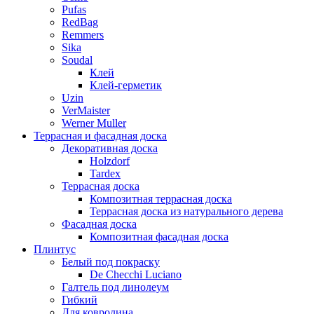
Pufas
RedBag
Remmers
Sika
Soudal
Клей
Клей-герметик
Uzin
VerMaister
Werner Muller
Террасная и фасадная доска
Декоративная доска
Holzdorf
Tardex
Террасная доска
Композитная террасная доска
Террасная доска из натурального дерева
Фасадная доска
Композитная фасадная доска
Плинтус
Белый под покраску
De Checchi Luciano
Галтель под линолеум
Гибкий
Для ковролина