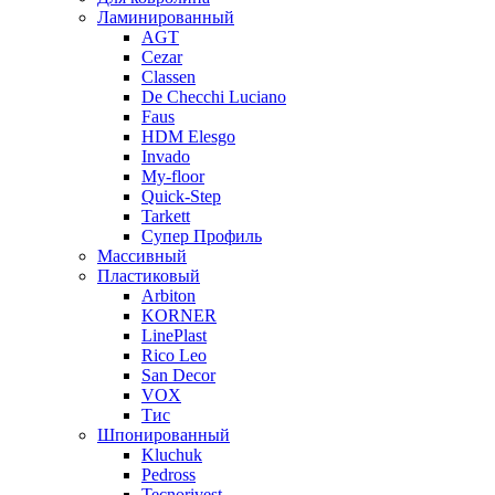
Ламинированный
AGT
Cezar
Classen
De Checchi Luciano
Faus
HDM Elesgo
Invado
My-floor
Quick-Step
Tarkett
Супер Профиль
Массивный
Пластиковый
Arbiton
KORNER
LinePlast
Rico Leo
San Decor
VOX
Тис
Шпонированный
Kluchuk
Pedross
Tecnorivest