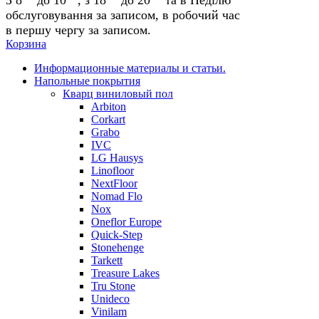
обслуговування за записом, в робочий час
в першу чергу за записом.
Корзина
Информационные материалы и статьи.
Напольные покрытия
Кварц виниловый пол
Arbiton
Corkart
Grabo
IVC
LG Hausys
Linofloor
NextFloor
Nomad Flo
Nox
Oneflor Europe
Quick-Step
Stonehenge
Tarkett
Treasure Lakes
Tru Stone
Unideco
Vinilam