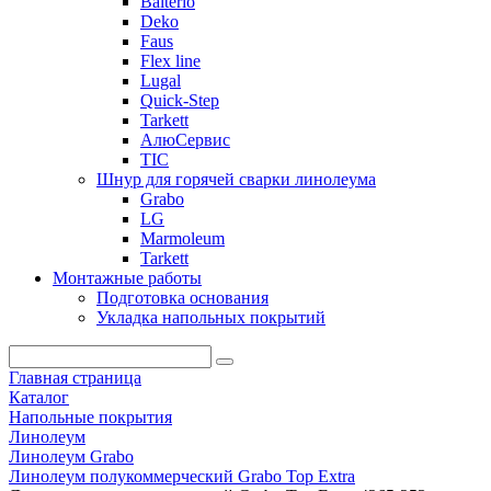
Balterio
Deko
Faus
Flex line
Lugal
Quick-Step
Tarkett
АлюСервис
ТІС
Шнур для горячей сварки линолеума
Grabo
LG
Marmoleum
Tarkett
Монтажные работы
Подготовка основания
Укладка напольных покрытий
Главная страница
Каталог
Напольные покрытия
Линолеум
Линолеум Grabo
Линолеум полукоммерческий Grabo Top Extra