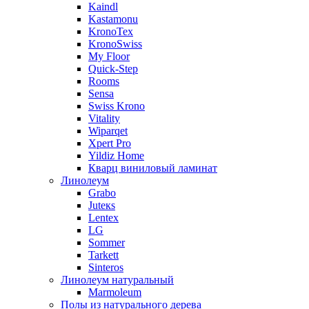
Kaindl
Kastamonu
KronoTex
KronoSwiss
My Floor
Quick-Step
Rooms
Sensa
Swiss Krono
Vitality
Wiparqet
Xpert Pro
Yildiz Home
Кварц виниловый ламинат
Линолеум
Grabo
Juteкs
Lentex
LG
Sommer
Tarkett
Sinteros
Линолеум натуральный
Marmoleum
Полы из натурального дерева