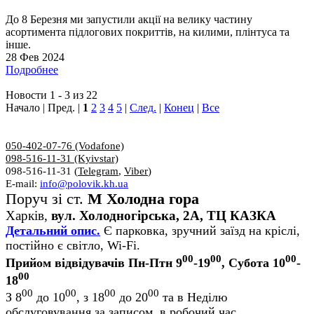
До 8 Березня ми запустили акції на велику частину
асортимента підлогових покриттів, на килими, плінтуса та
інше.
28 Фев 2024
Подробнее
Новости 1 - 3 из 22
Начало | Пред. |
1
2
3
4
5
|
След.
|
Конец
|
Все
050-402-07-76 (Vodafone)
098-516-11-31 (Kyivstar)
098-516-11-31 (
Telegram
,
Viber
)
E-mail:
info@polovik.kh.ua
Поруч зі ст.
М Холодна гора
Харків,
вул. Холодногірська, 2А, ТЦ КАЗКА
Детальний опис.
Є парковка, зручний заїзд на кріслі,
постійно є світло, Wi-Fi.
00
00
00
Прийом відвідувачів Пн-Птн 9
-19
, Субота 10
-
00
18
00
00
00
00
З 8
до 10
, з 18
до 20
та в Неділю
обслуговування за записом, в робочий час