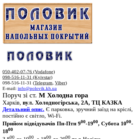
050-402-07-76 (Vodafone)
098-516-11-31 (Kyivstar)
098-516-11-31 (
Telegram
,
Viber
)
E-mail:
info@polovik.kh.ua
Поруч зі ст.
М Холодна гора
Харків,
вул. Холодногірська, 2А, ТЦ КАЗКА
Детальний опис.
Є парковка, зручний заїзд на кріслі,
постійно є світло, Wi-Fi.
00
00
00
Прийом відвідувачів Пн-Птн 9
-19
, Субота 10
-
00
18
00
00
00
00
З 8
до 10
, з 18
до 20
та в Неділю