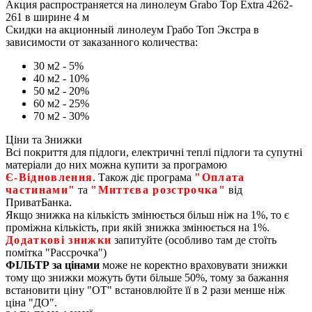
Акция распространяется на линолеум Grabo Top Extra 4262-
261 в ширине 4 м
Скидки на акционный линолеум Грабо Топ Экстра в
зависимости от заказанного количества:
30 м2 - 5%
40 м2 - 10%
50 м2 - 20%
60 м2 - 25%
70 м2 - 30%
Ціни та Знижки
Всі покриття для підлоги, електричні теплі підлоги та супутні
матеріали до них можна купити за програмою
Є‑Відновлення
. Також діє програма
"Оплата
частинами"
та
"Миттєва розстрочка"
від
ПриватБанка.
Якщо знижка на кількість змінюється більш ніж на 1%, то є
проміжна кількість, при якій знижка змінюється на 1%.
Додаткові знижки
запитуйте (особливо там де стоїть
помітка "Рассрочка")
ФІЛЬТР за цінами
може не коректно враховувати знижки
тому що знижки можуть бути більше 50%, тому за бажання
встановити ціну "ОТ" встановлюйте її в 2 рази менше ніж
ціна "ДО".