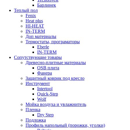
Барлинек
Теплый пол
Fenix
Heat plus
HI-HEAT
IN-TERM
Доп материалы
Термостаты, програматоры
Eberle
IN-TERM
Сопутствующие товары
Древесно-плитные материалы
OSB плита
Фанера
Защитный коврик под кресло
Инструмент
Intertool
Quick-Step
Wolf
Мойка воздуха и увлажнитель
Пленка
Dry Step
Подложка
Профиль напольный (порожки, уголки)