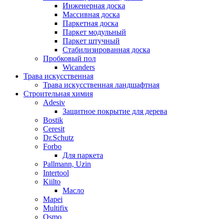
Инженерная доска
Массивная доска
Паркетная доска
Паркет модульный
Паркет штучный
Стабилизированная доска
Пробковый пол
Wicanders
Трава искусственная
Трава искусственная ландшафтная
Строительная химия
Adesiv
Защитное покрытие для дерева
Bostik
Ceresit
Dr.Schutz
Forbo
Для паркета
Pallmann, Uzin
Intertool
Kiilto
Масло
Mapei
Multifix
Osmo