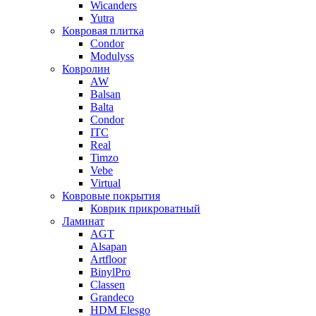
Wicanders
Yutra
Ковровая плитка
Condor
Modulyss
Ковролин
AW
Balsan
Balta
Condor
ITC
Real
Timzo
Vebe
Virtual
Ковровые покрытия
Коврик прикроватный
Ламинат
AGT
Alsapan
Artfloor
BinylPro
Classen
Grandeco
HDM Elesgo