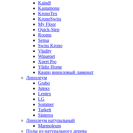
Kaindl
Kastamonu
KronoTex
KronoSwiss
My Floor
Quick-Step
Rooms
Sensa
Swiss Krono
Vitality
Wiparqet
Xpert Pro
Yildiz Home
Кварц виниловый ламинат
Линолеум
Grabo
Juteкs
Lentex
LG
Sommer
Tarkett
Sinteros
Линолеум натуральный
Marmoleum
Полы из натурального дерева