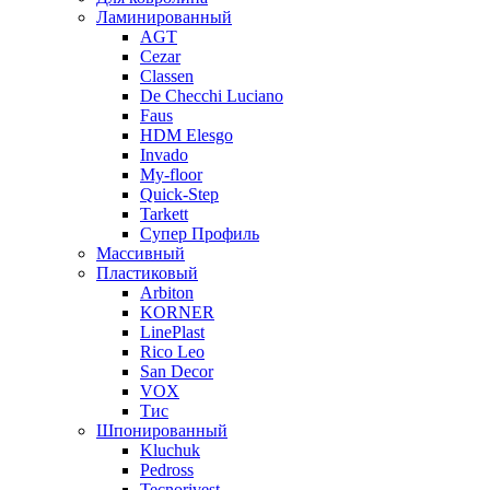
Ламинированный
AGT
Cezar
Classen
De Checchi Luciano
Faus
HDM Elesgo
Invado
My-floor
Quick-Step
Tarkett
Супер Профиль
Массивный
Пластиковый
Arbiton
KORNER
LinePlast
Rico Leo
San Decor
VOX
Тис
Шпонированный
Kluchuk
Pedross
Tecnorivest