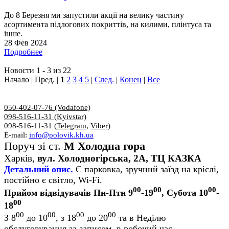
До 8 Березня ми запустили акції на велику частину
асортимента підлогових покриттів, на килими, плінтуса та
інше.
28 Фев 2024
Подробнее
Новости 1 - 3 из 22
Начало | Пред. |
1
2
3
4
5
|
След.
|
Конец
|
Все
050-402-07-76 (Vodafone)
098-516-11-31 (Kyivstar)
098-516-11-31 (
Telegram
,
Viber
)
E-mail:
info@polovik.kh.ua
Поруч зі ст.
М Холодна гора
Харків,
вул. Холодногірська, 2А, ТЦ КАЗКА
Детальний опис.
Є парковка, зручний заїзд на кріслі,
постійно є світло, Wi-Fi.
00
00
00
Прийом відвідувачів Пн-Птн 9
-19
, Субота 10
-
00
18
00
00
00
00
З 8
до 10
, з 18
до 20
та в Неділю
обслуговування за записом, в робочий час