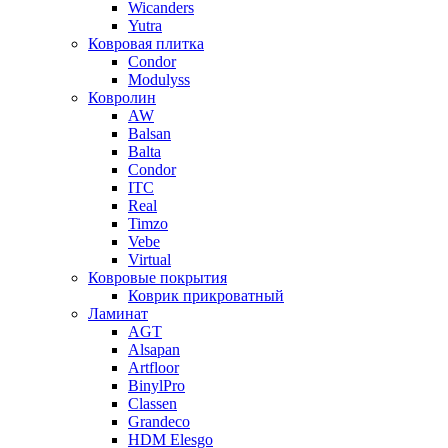
Wicanders
Yutra
Ковровая плитка
Condor
Modulyss
Ковролин
AW
Balsan
Balta
Condor
ITC
Real
Timzo
Vebe
Virtual
Ковровые покрытия
Коврик прикроватный
Ламинат
AGT
Alsapan
Artfloor
BinylPro
Classen
Grandeco
HDM Elesgo