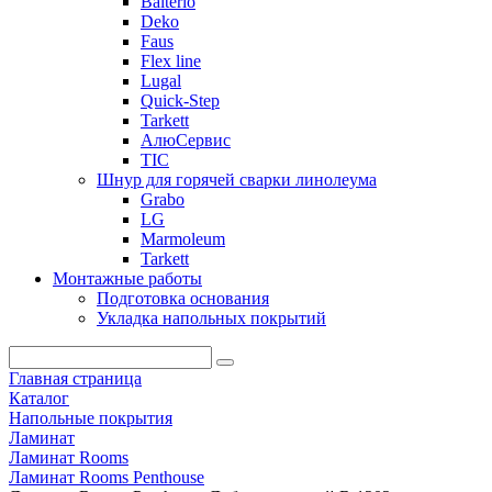
Balterio
Deko
Faus
Flex line
Lugal
Quick-Step
Tarkett
АлюСервис
ТІС
Шнур для горячей сварки линолеума
Grabo
LG
Marmoleum
Tarkett
Монтажные работы
Подготовка основания
Укладка напольных покрытий
Главная страница
Каталог
Напольные покрытия
Ламинат
Ламинат Rooms
Ламинат Rooms Penthouse