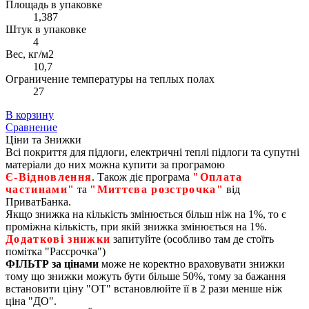
Площадь в упаковке
1,387
Штук в упаковке
4
Вес, кг/м2
10,7
Ограничение температуры на теплых полах
27
В корзину
Сравнение
Ціни та Знижки
Всі покриття для підлоги, електричні теплі підлоги та супутні
матеріали до них можна купити за програмою
Є‑Відновлення
. Також діє програма
"Оплата
частинами"
та
"Миттєва розстрочка"
від
ПриватБанка.
Якщо знижка на кількість змінюється більш ніж на 1%, то є
проміжна кількість, при якій знижка змінюється на 1%.
Додаткові знижки
запитуйте (особливо там де стоїть
помітка "Рассрочка")
ФІЛЬТР за цінами
може не коректно враховувати знижки
тому що знижки можуть бути більше 50%, тому за бажання
встановити ціну "ОТ" встановлюйте її в 2 рази менше ніж
ціна "ДО".