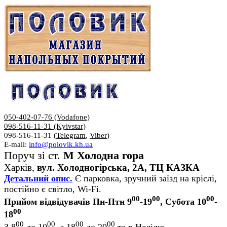
050-402-07-76 (Vodafone)
098-516-11-31 (Kyivstar)
098-516-11-31 (
Telegram
,
Viber
)
E-mail:
info@polovik.kh.ua
Поруч зі ст.
М Холодна гора
Харків,
вул. Холодногірська, 2А, ТЦ КАЗКА
Детальний опис.
Є парковка, зручний заїзд на кріслі,
постійно є світло, Wi-Fi.
00
00
00
Прийом відвідувачів Пн-Птн 9
-19
, Субота 10
-
00
18
00
00
00
00
З 8
до 10
, з 18
до 20
та в Неділю