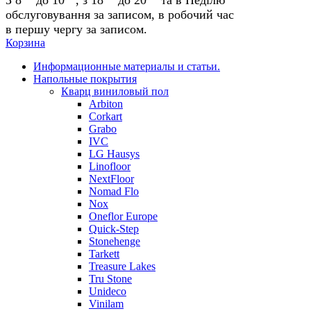
обслуговування за записом, в робочий час
в першу чергу за записом.
Корзина
Информационные материалы и статьи.
Напольные покрытия
Кварц виниловый пол
Arbiton
Corkart
Grabo
IVC
LG Hausys
Linofloor
NextFloor
Nomad Flo
Nox
Oneflor Europe
Quick-Step
Stonehenge
Tarkett
Treasure Lakes
Tru Stone
Unideco
Vinilam