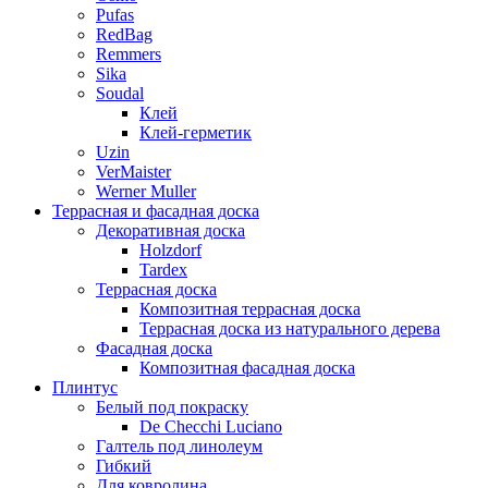
Pufas
RedBag
Remmers
Sika
Soudal
Клей
Клей-герметик
Uzin
VerMaister
Werner Muller
Террасная и фасадная доска
Декоративная доска
Holzdorf
Tardex
Террасная доска
Композитная террасная доска
Террасная доска из натурального дерева
Фасадная доска
Композитная фасадная доска
Плинтус
Белый под покраску
De Checchi Luciano
Галтель под линолеум
Гибкий
Для ковролина