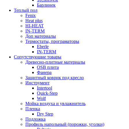
Барлинек
Теплый пол
Fenix
Heat plus
HI-HEAT
IN-TERM
Доп материалы
Термостаты, програматоры
Eberle
IN-TERM
Сопутствующие товары
Древесно-плитные материалы
OSB плита
Фанера
Защитный коврик под кресло
Инструмент
Intertool
Quick-Step
Wolf
Мойка воздуха и увлажнитель
Пленка
Dry Step
Подложка
Профиль напольный (порожки, уголки)