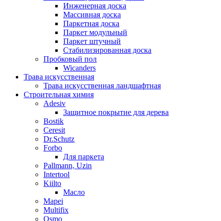
Инженерная доска
Массивная доска
Паркетная доска
Паркет модульный
Паркет штучный
Стабилизированная доска
Пробковый пол
Wicanders
Трава искусственная
Трава искусственная ландшафтная
Строительная химия
Adesiv
Защитное покрытие для дерева
Bostik
Ceresit
Dr.Schutz
Forbo
Для паркета
Pallmann, Uzin
Intertool
Kiilto
Масло
Mapei
Multifix
Osmo