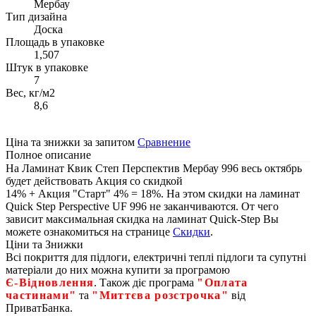
Мербау
Тип дизайна
Доска
Площадь в упаковке
1,507
Штук в упаковке
7
Вес, кг/м2
8,6
Ціна та знижки за запитом
Сравнение
Полное описание
На Ламинат Квик Степ Перспектив Мербау 996 весь октябрь
будет действовать Акция со скидкой
14% + Акция "Старт" 4% = 18%. На этом скидки на ламинат
Quick Step Perspective UF 996 не заканчиваются. От чего
зависит максимальная скидка на ламинат Quick-Step Вы
можете ознакомиться на странице
Скидки
.
Ціни та Знижки
Всі покриття для підлоги, електричні теплі підлоги та супутні
матеріали до них можна купити за програмою
Є‑Відновлення
. Також діє програма
"Оплата
частинами"
та
"Миттєва розстрочка"
від
ПриватБанка.