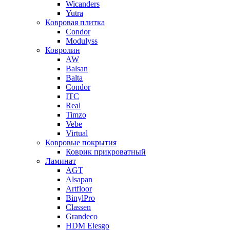
Wicanders
Yutra
Ковровая плитка
Condor
Modulyss
Ковролин
AW
Balsan
Balta
Condor
ITC
Real
Timzo
Vebe
Virtual
Ковровые покрытия
Коврик прикроватный
Ламинат
AGT
Alsapan
Artfloor
BinylPro
Classen
Grandeco
HDM Elesgo