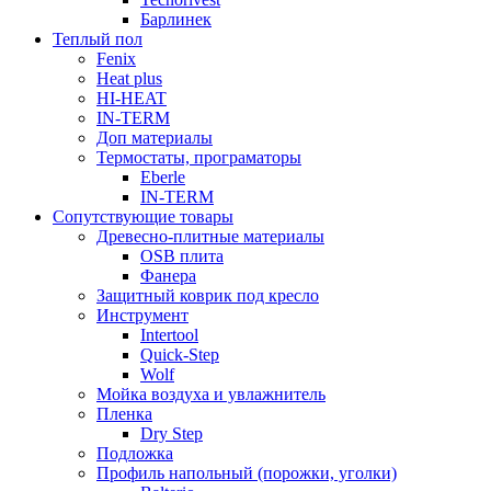
Барлинек
Теплый пол
Fenix
Heat plus
HI-HEAT
IN-TERM
Доп материалы
Термостаты, програматоры
Eberle
IN-TERM
Сопутствующие товары
Древесно-плитные материалы
OSB плита
Фанера
Защитный коврик под кресло
Инструмент
Intertool
Quick-Step
Wolf
Мойка воздуха и увлажнитель
Пленка
Dry Step
Подложка
Профиль напольный (порожки, уголки)