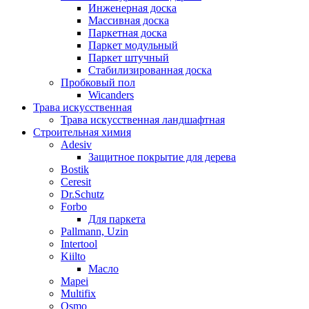
Инженерная доска
Массивная доска
Паркетная доска
Паркет модульный
Паркет штучный
Стабилизированная доска
Пробковый пол
Wicanders
Трава искусственная
Трава искусственная ландшафтная
Строительная химия
Adesiv
Защитное покрытие для дерева
Bostik
Ceresit
Dr.Schutz
Forbo
Для паркета
Pallmann, Uzin
Intertool
Kiilto
Масло
Mapei
Multifix
Osmo