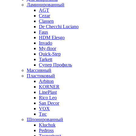
Ламинированный
AGT
Cezar
Classen
De Checchi Luciano
Faus
HDM Elesgo
Invado
My-floor
Quick-Step
Tarkett
Супер Профиль
Массивный
Пластиковый
Arbiton
KORNER
LinePlast
Rico Leo
San Decor
VOX
Тис
Шпонированный
Kluchuk
Pedross
Tecnorivest