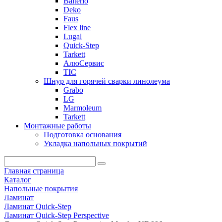
Balterio
Deko
Faus
Flex line
Lugal
Quick-Step
Tarkett
АлюСервис
ТІС
Шнур для горячей сварки линолеума
Grabo
LG
Marmoleum
Tarkett
Монтажные работы
Подготовка основания
Укладка напольных покрытий
Главная страница
Каталог
Напольные покрытия
Ламинат
Ламинат Quick-Step
Ламинат Quick-Step Perspective