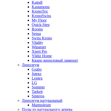
Kaindl
Kastamonu
KronoTex
KronoSwiss
My Floor
Quick-Step
Rooms
Sensa
Swiss Krono
Vitality
Wiparqet
Xpert Pro
Yildiz Home
Кварц виниловый ламинат
Линолеум
Grabo
Juteкs
Lentex
LG
Sommer
Tarkett
Sinteros
Линолеум натуральный
Marmoleum
Полы из натурального дерева