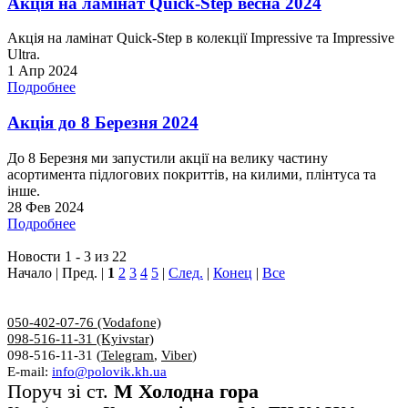
Акція на ламінат Quick-Step весна 2024
Акція на ламінат Quick-Step в колекції Impressive та Impressive
Ultra.
1 Апр 2024
Подробнее
Акція до 8 Березня 2024
До 8 Березня ми запустили акції на велику частину
асортимента підлогових покриттів, на килими, плінтуса та
інше.
28 Фев 2024
Подробнее
Новости 1 - 3 из 22
Начало | Пред. |
1
2
3
4
5
|
След.
|
Конец
|
Все
050-402-07-76 (Vodafone)
098-516-11-31 (Kyivstar)
098-516-11-31 (
Telegram
,
Viber
)
E-mail:
info@polovik.kh.ua
Поруч зі ст.
М Холодна гора