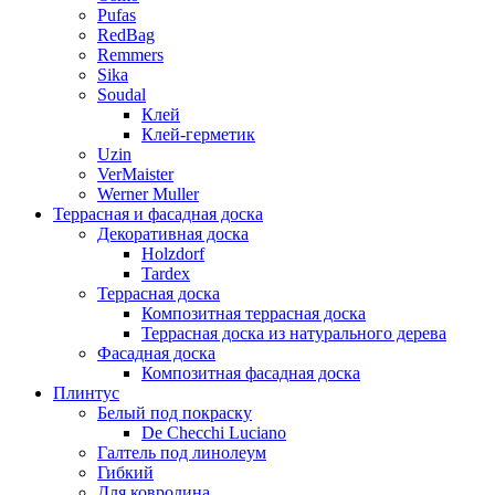
Pufas
RedBag
Remmers
Sika
Soudal
Клей
Клей-герметик
Uzin
VerMaister
Werner Muller
Террасная и фасадная доска
Декоративная доска
Holzdorf
Tardex
Террасная доска
Композитная террасная доска
Террасная доска из натурального дерева
Фасадная доска
Композитная фасадная доска
Плинтус
Белый под покраску
De Checchi Luciano
Галтель под линолеум
Гибкий
Для ковролина