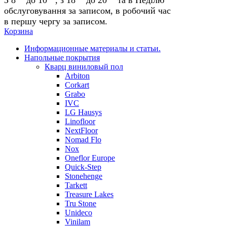
обслуговування за записом, в робочий час
в першу чергу за записом.
Корзина
Информационные материалы и статьи.
Напольные покрытия
Кварц виниловый пол
Arbiton
Corkart
Grabo
IVC
LG Hausys
Linofloor
NextFloor
Nomad Flo
Nox
Oneflor Europe
Quick-Step
Stonehenge
Tarkett
Treasure Lakes
Tru Stone
Unideco
Vinilam