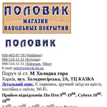
050-402-07-76 (Vodafone)
098-516-11-31 (Kyivstar)
098-516-11-31 (
Telegram
,
Viber
)
E-mail:
info@polovik.kh.ua
Поруч зі ст.
М Холодна гора
Харків,
вул. Холодногірська, 2А, ТЦ КАЗКА
Детальний опис.
Є парковка, зручний заїзд на кріслі,
постійно є світло, Wi-Fi.
00
00
00
Прийом відвідувачів Пн-Птн 9
-19
, Субота 10
-
00
18
00
00
00
00
З 8
до 10
, з 18
до 20
та в Неділю